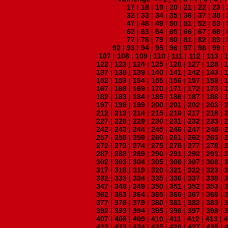
17
|
18
|
19
|
20
|
21
|
22
|
23
|
32
|
33
|
34
|
35
|
36
|
37
|
38
|
47
|
48
|
49
|
50
|
51
|
52
|
53
|
62
|
63
|
64
|
65
|
66
|
67
|
68
|
77
|
78
|
79
|
80
|
81
|
82
|
83
|
92
|
93
|
94
|
95
|
96
|
97
|
98
|
99
|
107
|
108
|
109
|
110
|
111
|
112
|
113
|
122
|
123
|
124
|
125
|
126
|
127
|
128
|
137
|
138
|
139
|
140
|
141
|
142
|
143
|
152
|
153
|
154
|
155
|
156
|
157
|
158
|
167
|
168
|
169
|
170
|
171
|
172
|
173
|
182
|
183
|
184
|
185
|
186
|
187
|
188
|
197
|
198
|
199
|
200
|
201
|
202
|
203
|
212
|
213
|
214
|
215
|
216
|
217
|
218
|
227
|
228
|
229
|
230
|
231
|
232
|
233
|
242
|
243
|
244
|
245
|
246
|
247
|
248
|
257
|
258
|
259
|
260
|
261
|
262
|
263
|
272
|
273
|
274
|
275
|
276
|
277
|
278
|
287
|
288
|
289
|
290
|
291
|
292
|
293
|
302
|
303
|
304
|
305
|
306
|
307
|
308
|
317
|
318
|
319
|
320
|
321
|
322
|
323
|
332
|
333
|
334
|
335
|
336
|
337
|
338
|
347
|
348
|
349
|
350
|
351
|
352
|
353
|
362
|
363
|
364
|
365
|
366
|
367
|
368
|
377
|
378
|
379
|
380
|
381
|
382
|
383
|
392
|
393
|
394
|
395
|
396
|
397
|
398
|
407
|
408
|
409
|
410
|
411
|
412
|
413
|
422
|
423
|
424
|
425
|
426
|
427
|
428
|