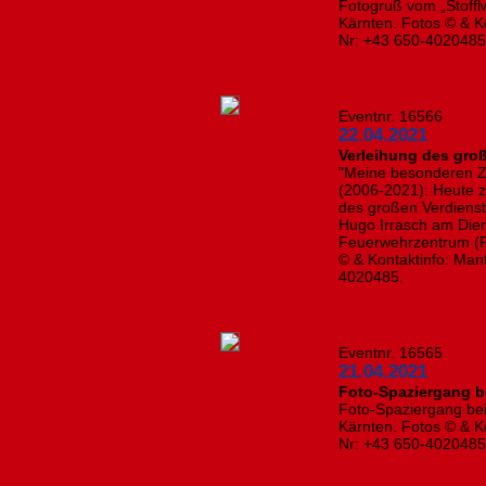
Fotogruß vom „Stoffl
Kärnten. Fotos © & Ko
Nr: +43 650-4020485
Eventnr. 16566
22.04.2021
Verleihung des gro
"Meine besonderen Ze
(2006-2021): Heute z
des großen Verdiens
Hugo Irrasch am Die
Feuerwehrzentrum (Rü
© & Kontaktinfo: Man
4020485.
Eventnr. 16565
21.04.2021
Foto-Spaziergang be
Foto-Spaziergang bei
Kärnten. Fotos © & Ko
Nr: +43 650-402048