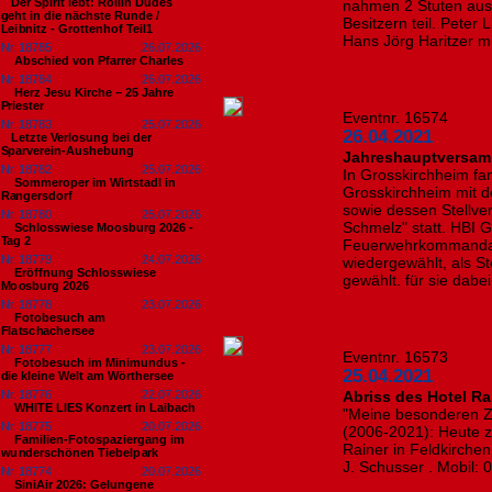
​Der Spirit lebt: Rollin Dudes
nahmen 2 Stuten aus
geht in die nächste Runde /
Besitzern teil. Peter
Leibnitz - Grottenhof Teil1
Hans Jörg Haritzer mi
Nr. 18785
26.07.2026
Abschied von Pfarrer Charles
Nr. 18784
26.07.2026
Herz Jesu Kirche – 25 Jahre
Priester
Eventnr. 16574
Nr. 18783
25.07.2026
26.04.2021
​Letzte Verlosung bei der
Sparverein-Aushebung
Jahreshauptversam
Nr. 18782
25.07.2026
In Grosskirchheim f
Sommeroper im Wirtstadl in
Grosskirchheim mit 
Rangersdorf
sowie dessen Stellver
Nr. 18780
25.07.2026
Schmelz" statt. HBI 
Schlosswiese Moosburg 2026 -
Tag 2
Feuerwehrkommandan
Nr. 18779
24.07.2026
wiedergewählt, als St
Eröffnung Schlosswiese
gewählt. für sie dabe
Moosburg 2026
Nr. 18778
23.07.2026
Fotobesuch am
Flatschachersee
Nr. 18777
23.07.2026
Eventnr. 16573
Fotobesuch im Minimundus -
25.04.2021
die kleine Welt am Wörthersee
Nr. 18776
22.07.2026
Abriss des Hotel Ra
WHITE LIES Konzert in Laibach
"Meine besonderen Ze
Nr. 18775
20.07.2026
(2006-2021): Heute z
Familien-Fotospaziergang im
Rainer in Feldkirche
wunderschönen Tiebelpark
J. Schusser . Mobil:
Nr. 18774
20.07.2026
SiniAir 2026: Gelungene