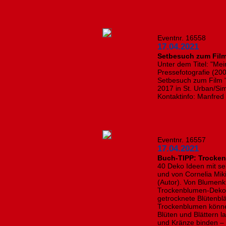
Eventnr. 16558
17.04.2021
Setbesuch zum Film
Unter dem Titel: "Me
Pressefotografie (20
Setbesuch zum Film 
2017 in St. Urban/Si
Kontaktinfo: Manfred
Eventnr. 16557
17.04.2021
Buch-TIPP: Trocken
40 Deko Ideen mit s
und von Cornelia Mik
(Autor). Von Blumenk
Trockenblumen-Deko 
getrocknete Blütenblä
Trockenblumen könne
Blüten und Blättern l
und Kränze binden – 