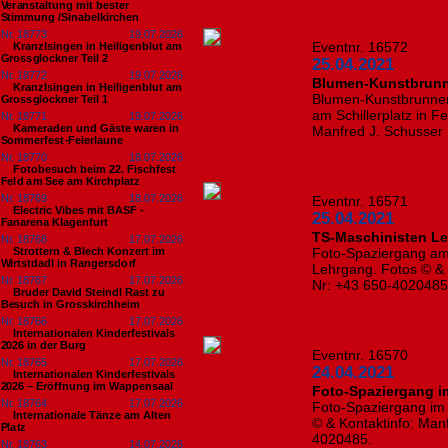
Veranstaltung mit bester
Stimmung /Sinabelkirchen
Nr. 18773
19.07.2026
Eventnr. 16572
Kranzlsingen in Heiligenblut am
Grossglockner Teil 2
25.04.2021
Nr. 18772
19.07.2026
Blumen-Kunstbrunn
Kranzlsingen in Heiligenblut am
Blumen-Kunstbrunnen
Grossglockner Teil 1
am Schillerplatz in F
Nr. 18771
19.07.2026
Kameraden und Gäste waren in
Manfred J. Schusser 
Sommerfest-Feierlaune
Nr. 18770
18.07.2026
Fotobesuch beim 22. Fischfest
Feld am See am Kirchplatz
Nr. 18769
18.07.2026
Eventnr. 16571
Electric Vibes mit BASF -
25.04.2021
Fanarena Klagenfurt
TS-Maschinisten L
Nr. 18768
17.07.2026
Strottern & Blech Konzert im
Foto-Spaziergang am
Wirtstdadl in Rangersdorf
Lehrgang. Fotos © & 
Nr. 18767
17.07.2026
Nr: +43 650-402048
Bruder David Steindl Rast zu
Besuch in Grosskirchheim
Nr. 18766
17.07.2026
Internationalen Kinderfestivals
2026 in der Burg
Eventnr. 16570
Nr. 18765
17.07.2026
24.04.2021
Internationalen Kinderfestivals
2026 – Eröffnung im Wappensaal
Foto-Spaziergang i
Nr. 18764
17.07.2026
Foto-Spaziergang im 
Internationale Tänze am Alten
© & Kontaktinfo: Man
Platz
4020485.
Nr. 18763
14.07.2026