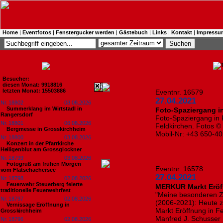
Home
|
Eventfotos
|
Fenstergucker werden
|
Gästebuch
|
Links
|
Kontakt
|
Impressu
Besucher:
diesen Monat: 9918816
letzten Monat: 15503886
Eventnr. 16579
27.04.2021
Nr. 18802
08.08.2026
Summerklang im Wirtstadl in
Foto-Spaziergang in
Rangersdorf
Foto-Spaziergang in R
Nr. 18801
06.08.2026
Feldkirchen. Fotos © 
Bergmesse in Grosskirchheim
Mobil-Nr: +43 650-
Nr. 18800
03.08.2026
Konzert in der Pfarrkirche
Heiligenblut am Grossglockner
Nr. 18799
03.08.2026
Fotogruß am frühen Morgen
Eventnr. 16578
vom Flatschachersee
27.04.2021
Nr. 18798
02.08.2026
Feuerwehr Steuerberg feierte
MERKUR Markt Eröf
traditionelle Feuerwehrfest
"Meine besonderen Ze
Nr. 18797
02.08.2026
(2006-2021): Heute 
Vernissage Eröffnung in
Markt Eröffnung in Fe
Grosskirchheim
Manfred J. Schusser
Nr. 18796
02.08.2026