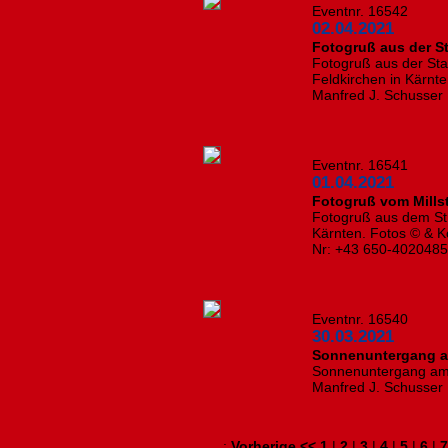
Eventnr. 16542
02.04.2021
Fotogruß aus der St
Fotogruß aus der Stad
Feldkirchen in Kärnte
Manfred J. Schusser
Eventnr. 16541
01.04.2021
Fotogruß vom Mills
Fotogruß aus dem Str
Kärnten. Fotos © & Ko
Nr: +43 650-402048
Eventnr. 16540
30.03.2021
Sonnenuntergang a
Sonnenuntergang am 
Manfred J. Schusser 
:
Vorherige <<
1
|
2
|
3
|
4
|
5
|
6
|
7