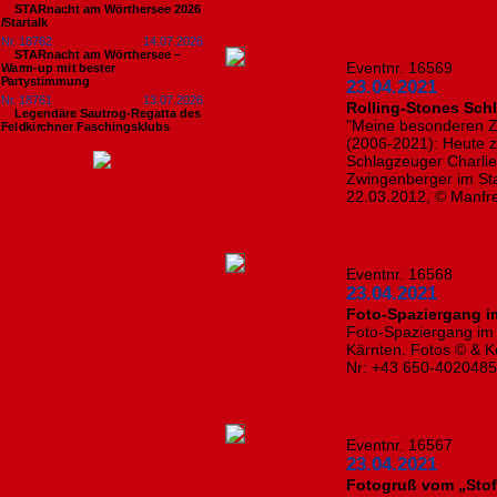
STARnacht am Wörthersee 2026
/Startalk
Nr. 18762
14.07.2026
STARnacht am Wörthersee –
Eventnr. 16569
Warm-up mit bester
Partystimmung
23.04.2021
Nr. 18761
13.07.2026
Rolling-Stones Sch
Legendäre Sautrog-Regatta des
"Meine besonderen Ze
Feldkirchner Faschingsklubs
(2006-2021): Heute z
Schlagzeuger Charlie
Zwingenberger im Sta
22.03.2012, © Manfre
Eventnr. 16568
23.04.2021
Foto-Spaziergang i
Foto-Spaziergang im
Kärnten. Fotos © & Ko
Nr: +43 650-402048
Eventnr. 16567
23.04.2021
Fotogruß vom „Stof