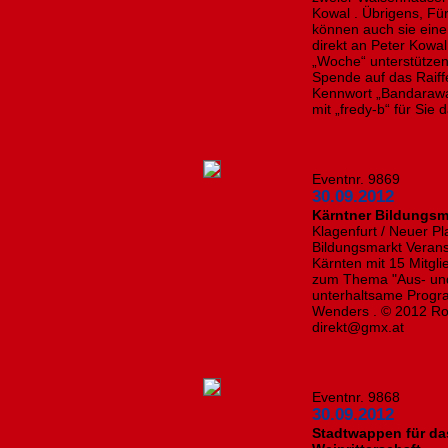
Kowal . Übrigens, Fü
können auch sie eine
direkt an Peter Kowal
„Woche“ unterstützen
Spende auf das Raif
Kennwort „Bandarawat
mit „fredy-b“ für
Eventnr. 9869
30.09.2012
Kärntner Bildungsm
Klagenfurt / Neuer Pl
Bildungsmarkt Verans
Kärnten mit 15 Mitgli
zum Thema "Aus- und
unterhaltsame Progra
Wenders . © 2012 Ro
direkt@gmx.at
Eventnr. 9868
30.09.2012
Stadtwappen für da