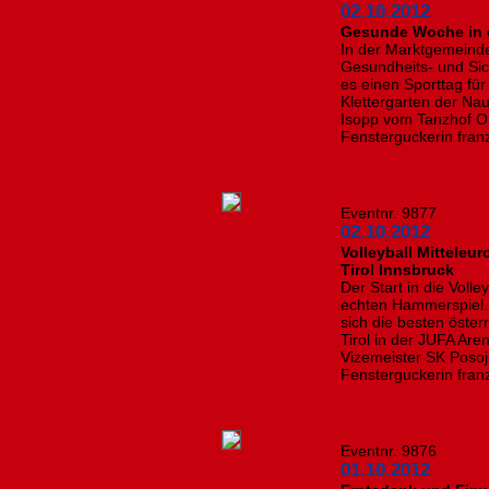
02.10.2012
Gesunde Woche in d
In der Marktgemeinde 
Gesundheits- und Sic
es einen Sporttag fü
Klettergarten der Na
Isopp vom Tanzhof O
Fensterguckerin franz
Eventnr. 9877
02.10.2012
Volleyball Mitteleu
Tirol Innsbruck
Der Start in die Voll
echten Hammerspiel. 
sich die besten öste
Tirol in der JUFA Are
Vizemeister SK Posoj
Fensterguckerin fran
Eventnr. 9876
01.10.2012