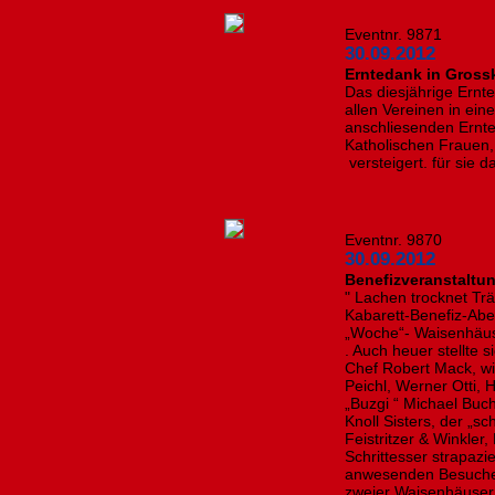
Eventnr. 9871
30.09.2012
Erntedank in Gross
Das diesjährige Ernt
allen Vereinen in eine
anschliesenden Ernte
Katholischen Frauen
versteigert. für sie d
Eventnr. 9870
30.09.2012
Benefizveranstaltun
" Lachen trocknet Tr
Kabarett-Benefiz-Ab
„Woche“- Waisenhäuse
. Auch heuer stellte 
Chef Robert Mack, wi
Peichl, Werner Otti, 
„Buzgi “ Michael Buc
Knoll Sisters, der „
Feistritzer & Winkler
Schrittesser strapazi
anwesenden Besucher
zweier Waisenhäuser 