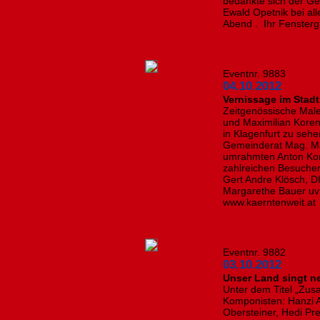
bedankte sich der Ge
Ewald Opetnik bei al
Abend . Ihr Fenstergu
Eventnr. 9883
04.10.2012
Vernissage im Stadt
Zeitgenössische Mal
und Maximilian Korenj
in Klagenfurt zu sehe
Gemeinderat Mag. Ma
umrahmten Anton Kore
zahlreichen Besuche
Gert Andre Klösch, D
Margarethe Bauer uvm
www.kaerntenweit.at
Eventnr. 9882
03.10.2012
Unser Land singt n
Unter dem Titel „Zu
Komponisten: Hanzi Ar
Obersteiner, Hedi Pr