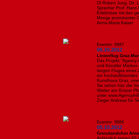
DI Robert Jung, Dir.
Sprecher Prof. Hans 
Erlebnisse mit den g
Menge prominenter Gä
Anna-Maria Kaiser
Eventnr. 9887
06.10.2012
Linienflug Graz-Mar
Das Projekt "Agency 
und Künstler Markus
langen Fluges eines
ein hochauflösendes 
Kunsthaus Graz, sowi
Sie sehen hier die Vo
Wetter am Grazer Pfa
unter www.AgencyInBi
Zieger Andreas für S
Eventnr. 9886
05.10.2012
Grenzlandchor Arno
Anlässlich seines 65