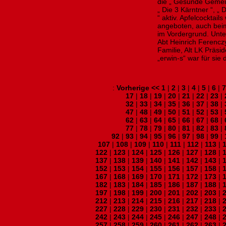
die „ Gesunde Gemein
„ Die 3 Kärntner “, „
“ aktiv. Apfelcocktai
angeboten, auch bei
im Vordergrund. Unte
Abt Heinrich Ferenc
Familie, Alt LK Präsi
„erwin-s“ war für sie 
:
Vorherige <<
1
|
2
|
3
|
4
|
5
|
6
|
7
17
|
18
|
19
|
20
|
21
|
22
|
23
|
32
|
33
|
34
|
35
|
36
|
37
|
38
|
47
|
48
|
49
|
50
|
51
|
52
|
53
|
62
|
63
|
64
|
65
|
66
|
67
|
68
|
77
|
78
|
79
|
80
|
81
|
82
|
83
|
92
|
93
|
94
|
95
|
96
|
97
|
98
|
99
|
107
|
108
|
109
|
110
|
111
|
112
|
113
|
122
|
123
|
124
|
125
|
126
|
127
|
128
|
137
|
138
|
139
|
140
|
141
|
142
|
143
|
152
|
153
|
154
|
155
|
156
|
157
|
158
|
167
|
168
|
169
|
170
|
171
|
172
|
173
|
182
|
183
|
184
|
185
|
186
|
187
|
188
|
197
|
198
|
199
|
200
|
201
|
202
|
203
|
212
|
213
|
214
|
215
|
216
|
217
|
218
|
227
|
228
|
229
|
230
|
231
|
232
|
233
|
242
|
243
|
244
|
245
|
246
|
247
|
248
|
257
|
258
|
259
|
260
|
261
|
262
|
263
|