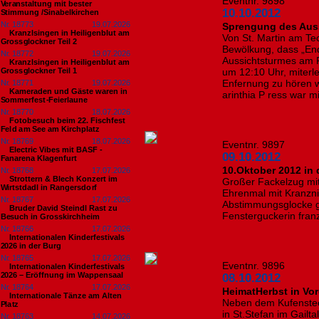
Eventnr. 9898
Veranstaltung mit bester
10.10.2012
Stimmung /Sinabelkirchen
Nr. 18773
19.07.2026
Sprengung des Aus
Kranzlsingen in Heiligenblut am
Von St. Martin am Tec
Grossglockner Teil 2
Bewölkung, dass „En
Nr. 18772
19.07.2026
Aussichtsturmes am 
Kranzlsingen in Heiligenblut am
Grossglockner Teil 1
um 12:10 Uhr, miterle
Enfernung zu hören 
Nr. 18771
19.07.2026
Kameraden und Gäste waren in
arinthia P ress war m
Sommerfest-Feierlaune
Nr. 18770
18.07.2026
Fotobesuch beim 22. Fischfest
Feld am See am Kirchplatz
Nr. 18769
18.07.2026
Eventnr. 9897
Electric Vibes mit BASF -
09.10.2012
Fanarena Klagenfurt
10.Oktober 2012 in
Nr. 18768
17.07.2026
Strottern & Blech Konzert im
Großer Fackelzug mi
Wirtstdadl in Rangersdorf
Ehrenmal mit Kranzn
Nr. 18767
17.07.2026
Abstimmungsglocke ga
Bruder David Steindl Rast zu
Fensterguckerin fran
Besuch in Grosskirchheim
Nr. 18766
17.07.2026
Internationalen Kinderfestivals
2026 in der Burg
Nr. 18765
17.07.2026
Eventnr. 9896
Internationalen Kinderfestivals
2026 – Eröffnung im Wappensaal
08.10.2012
Nr. 18764
17.07.2026
HeimatHerbst in Vo
Internationale Tänze am Alten
Neben dem Kufenstec
Platz
in St.Stefan im Gailt
Nr. 18763
14.07.2026