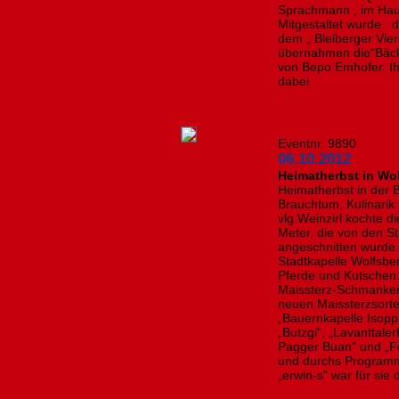
Sprachmann , im Haus
Mitgestaltet wurde d
dem „ Bleiberger Vi
übernahmen die“Bäck
von Bepo Emhofer. Ih
dabei
Eventnr. 9890
06.10.2012
Heimatherbst in Wo
Heimatherbst in der B
Brauchtum, Kulinari
vlg.Weinzirl kochte d
Meter, die von den St
angeschnitten wurd
Stadtkapelle Wolfsbe
Pferde und Kutschen
Maissterz-Schmanker
neuen Maissterzsort
„Bauernkapelle Isopp“
„Butzgi“, „Lavanttale
Pagger Buan“ und „Fo
und durchs Programm 
„erwin-s“ war für sie 