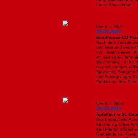
franzi-d war dabei
Eventnr. 9864
29.09.2012
Bandhouse-CD-Präse
Nach dem sensationel
den Verstand verlier
mit ihrem neuen Alb
im, seit vielen Jahr
Wörthersee“ in Krum
es noch werden wolle
Striessnig, Sängerin 
und Schlagzeuger Sig
Publikums. Ihre Fens
Eventnr. 9863
29.09.2012
Apfelfest in St. Ge
Das traditionelle Apfe
Kärntens größter Apf
Karl Markut offiziell 
Gemeinde von Gesund