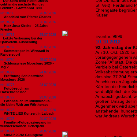
Der Obmann des Kär
​Der Spirit lebt: Rollin Dudes
geht in die nächste Runde /
St. Veit), Ferdinand
Leibnitz - Grottenhof Teil1
Ehrengäste begrüßen
Nr. 18785
26.07.2026
Kaiser
Abschied von Pfarrer Charles
Nr. 18784
26.07.2026
Herz Jesu Kirche – 25 Jahre
Priester
Nr. 18783
25.07.2026
Eventnr. 9899
​Letzte Verlosung bei der
10.10.2012
Sparverein-Aushebung
92. Jahrestag der 
Nr. 18782
25.07.2026
Sommeroper im Wirtstadl in
Am 10. Okt. 1920 f
Rangersdorf
vorangegangenem Ab
Nr. 18780
25.07.2026
Zome "A" statt. Die 
Schlosswiese Moosburg 2026 -
Verbleib bei Österre
Tag 2
Volksabstimmung erbr
Nr. 18779
24.07.2026
Eröffnung Schlosswiese
das sind 37.304 Sti
Moosburg 2026
Anschluss an Jugosla
Nr. 18778
23.07.2026
Kärnten die Feierlich
Fotobesuch am
wird alljährlich der G
Flatschachersee
Annabichl gedacht, we
Nr. 18777
23.07.2026
großen Umzug der in 
Fotobesuch im Minimundus -
die kleine Welt am Wörthersee
Augenmerk wird aber 
Nr. 18776
22.07.2026
anstehende, hunderts
WHITE LIES Konzert in Laibach
war Andreas Werschit
Nr. 18775
20.07.2026
Familien-Fotospaziergang im
wunderschönen Tiebelpark
Nr. 18774
20.07.2026
SiniAir 2026: Gelungene