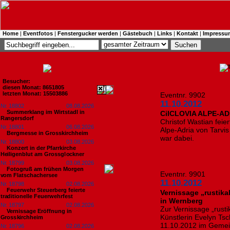
Home
|
Eventfotos
|
Fenstergucker werden
|
Gästebuch
|
Links
|
Kontakt
|
Impressu
Besucher:
diesen Monat: 8651805
letzten Monat: 15503886
Eventnr. 9902
11.10.2012
Nr. 18802
08.08.2026
Summerklang im Wirtstadl in
CiICLOVIA ALPE-AD
Rangersdorf
Christof Wastian feie
Nr. 18801
06.08.2026
Alpe-Adria von Tarvi
Bergmesse in Grosskirchheim
war dabei.
Nr. 18800
03.08.2026
Konzert in der Pfarrkirche
Heiligenblut am Grossglockner
Nr. 18799
03.08.2026
Fotogruß am frühen Morgen
Eventnr. 9901
vom Flatschachersee
11.10.2012
Nr. 18798
02.08.2026
Feuerwehr Steuerberg feierte
Vernissage „rustika
traditionelle Feuerwehrfest
in Wernberg
Nr. 18797
02.08.2026
Zur Vernissage „rusti
Vernissage Eröffnung in
Künstlerin Evelyn Tsc
Grosskirchheim
11.10.2012 im Gemei
Nr. 18796
02.08.2026