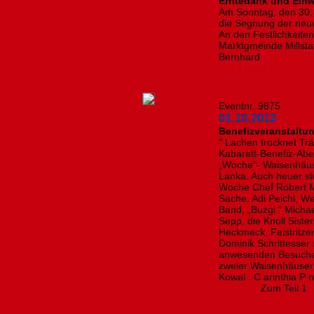
Erntedank und Einw
Am Sonntag, den 30.
die Segnung der neue
An den Festlichkeite
Marktgmeinde Millstat
Bernhard
Eventnr. 9875
01.10.2012
Benefizveranstaltun
" Lachen trocknet Tr
Kabarett-Benefiz-Ab
„Woche“- Waisenhäuse
Lanka. Auch heuer ste
Woche Chef Robert Ma
Sache. Adi Peichl, We
Band, „Buzgi “ Micha
Sepp, die Knoll Siste
Heckmeck, Feistritze
Dominik Schrittesser 
anwesenden Besucher
zweier Waisenhäuser 
Kowal . C arinthia P r
Zum Teil 1