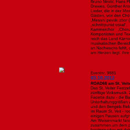
Bruno Strobl, Hans P
Drewes, Günther Ante
Lieder, die in der Me
Gästen, von den Chö
„Mesani pevski zbor 
„schnittpunkt vokal“
Kammerchor „Chorus
Komponisten und Tex
reich das Land Kärnt
musikalischen Bereich
an Nachwuchs fehlt, 
am Herzen liegt. Ihr
Eventnr. 9881
03.10.2012
ROAD66 am St. Veit
Das St. Veiter Festze
zünftige Volksmusik.
Facette dazu - die B
Unterhaltunggrößen 
und den Bengels Re
im Raum St. Veit - ro
einigen Pausen aufgr
Am Weisenmarkt fand
zusammen um dem pub
fenstergucker mit dab