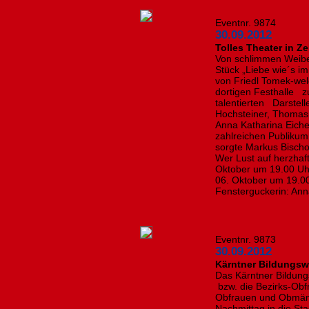
Eventnr. 9874
30.09.2012
Tolles Theater in Z
Von schlimmen Weibe
Stück „Liebe wie´s im 
von Friedl Tomek-wel
dortigen Festhalle z
talentierten Darstell
Hochsteiner, Thomas 
Anna Katharina Eich
zahlreichen Publiku
sorgte Markus Bischo
Wer Lust auf herzhaf
Oktober um 19.00 Uhr
06. Oktober um 19.00 
Fensterguckerin: Ann
Eventnr. 9873
30.09.2012
Kärntner Bildungsw
Das Kärntner Bildung
bzw. die Bezirks-Obf
Obfrauen und Obmänn
Nachmittag in die St