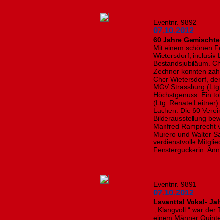
Eventnr. 9892
07.10.2012
60 Jahre Gemischte
Mit einem schönen F
Wietersdorf, inclusiv
Bestandsjubiläum. Cho
Zechner konnten zah
Chor Wietersdorf, der
MGV Strassburg (Ltg.
Höchstgenuss. Ein to
(Ltg. Renate Leitner
Lachen. Die 60 Verei
Bilderausstellung b
Manfred Ramprecht v
Murero und Walter S
verdienstvolle Mitglie
Fensterguckerin: Ann
Eventnr. 9891
07.10.2012
Lavanttal Vokal- Ja
„ Klangvoll “ war der
einem Männer Quinte