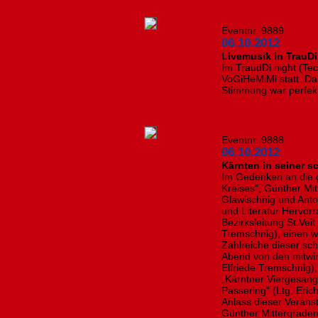
Eventnr. 9889
06.10.2012
Livemusik in TrauD
Im TraudDi night (Tec
VoGiHeMiMi statt. Da
Stimmung war perfekt
Eventnr. 9888
06.10.2012
Kärnten in seiner s
Im Gedenken an die g
Kreises“, Günther Mi
Glawischnig und Anto
und Literatur Hervorr
Bezirksleitung St.Vei
Tremschnig), einen 
Zahlreiche dieser sc
Abend von den mitw
Elfriede Tremschnig),
„Kärntner Viergesang
Passering“ (Ltg. Eric
Anlass dieser Verans
Günther Mittergraden