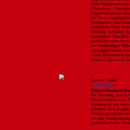
Viele Tierfreunde ka
(Tierschutz – Kompe
Klagenfurt um zu sehe
die Tiere, hauptsächl
kümmerten. Die Feld
zelebrierte Pater Ant
Christian Scheider, 
Grußworte. Stündlic
wurde die neue Homep
ein reichhaltiges Buf
unplugged Musik von
sowie Zithermusik vo
Andreas Werschitz (M
Eventnr. 9893
07.10.2012
Einsatzübung in Ba
Am Samstag, den 6. O
Kleinkirchheim zum T
wurde auch ein toll
geboten. Und es gab
Verkehrsunfall mit e
wie das Zusammenspie
Carinthia-Press - Po