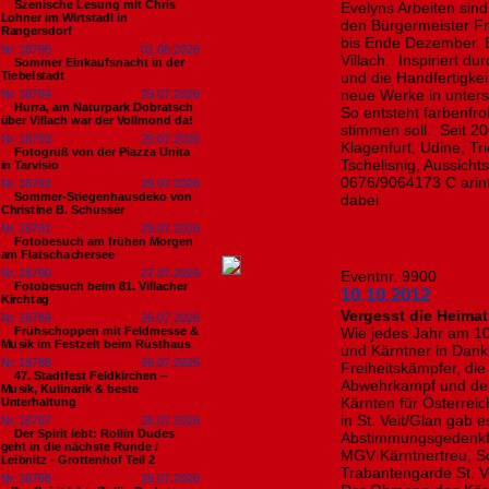
Szenische Lesung mit Chris
Evelyns Arbeiten sind
Lohner im Wirtstadl in
den Bürgermeister Fr
Rangersdorf
bis Ende Dezember. E
Nr. 18795
01.08.2026
Villach. Inspiriert d
Sommer Einkaufsnacht in der
Tiebelstadt
und die Handfertigkei
neue Werke in untersc
Nr. 18794
29.07.2026
Hurra, am Naturpark Dobratsch
So entsteht farbenfro
über Villach war der Vollmond da!
stimmen soll. Seit 20
Nr. 18793
29.07.2026
Klagenfurt, Udine, Tr
Fotogruß von der Piazza Unita
Tschelisnig, Aussicht
in Tarvisio
0676/9064173 C arinth
Nr. 18792
29.07.2026
Sommer-Stiegenhausdeko von
dabei
Christine B. Schusser
Nr. 18791
29.07.2026
Fotobesuch am frühen Morgen
am Flatschachersee
Nr. 18790
27.07.2026
Eventnr. 9900
Fotobesuch beim 81. Villacher
10.10.2012
Kirchtag
Vergesst die Heimat
Nr. 18789
26.07.2026
Frühschoppen mit Feldmesse &
Wie jedes Jahr am 10
Musik im Festzelt beim Rüsthaus
und Kärntner in Dank
Nr. 18788
26.07.2026
Freiheitskämpfer, die
47. Stadtfest Feldkirchen –
Abwehrkampf und der
Musik, Kulinarik & beste
Kärnten für Österreic
Unterhaltung
in St. Veit/Glan gab
Nr. 18787
26.07.2026
Der Spirit lebt: Rollin Dudes
Abstimmungsgedenkfei
geht in die nächste Runde /
MGV Kärntnertreu, Sch
Leibnitz - Grottenhof Teil 2
Trabantengarde St. Ve
Nr. 18786
26.07.2026