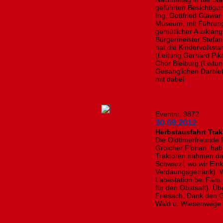
geführten Besichtigu
Ing. Gottfried Glawa
Museum, mit Führung d
gemütlicher Ausklan
Bürgermeister Stefan
hat die Kindervolkst
(Leitung Gerhard Pik
Chor Bleiburg (Leitu
Gesanglichen Darbiet
mit dabei
Eventnr. 9872
30.09.2012
Herbstausfahrt Tra
Die Oldtimerfreunde F
Groicher Florian hab
Traktoren nahmen dar
Schwarzl, wo wir Ein
Verdaungsgetränk) W
Labestation bei Fam. 
für den Obstsaft). Üb
Friesach. Dank den G
Wald u. Wiesenwege 