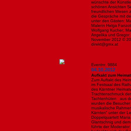
wünschte der Künstler
schönen Ansichten S
freundlichen Wesen 
die Gespräche mit der
unter den Gästen: Mal
Malerin Helga Fanzot
Wolfgang Kucher; Mar
Angelika und Gregor 
November 2012 © 20
direkt@gmx.at
Eventnr. 9884
04.10.2012
Aufkakt zum Heimat
Zum Auftakt des Heim
im Festsaal des Rath
des Kärntner Heimatw
Trachtenschmuck der
Tachtenhüten aus de
wurden die Besucher 
musikalische Rahmen
Kärnten“ unter der 
Doppelquartett Maria 
Glantschnig und dem
führte der Moderato