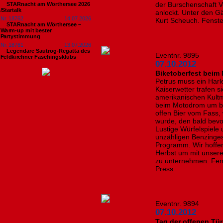
der Burschenschaft Vo
STARnacht am Wörthersee 2026
/Startalk
anlockt. Unter den G
Nr. 18762
14.07.2026
Kurt Scheuch. Fenste
STARnacht am Wörthersee –
Warm-up mit bester
Partystimmung
Nr. 18761
13.07.2026
Legendäre Sautrog-Regatta des
Eventnr. 9895
Feldkirchner Faschingsklubs
07.10.2012
Biketoberfest beim
Petrus muss ein Har
Kaiserwetter trafen s
amerikanischen Kult
beim Motodrom um be
offen Bier vom Fass,
wurde, den bald bevo
Lustige Würfelspiele
unzähligen Benzinge
Programm. Wir hoffen
Herbst um mit unsere
zu unternehmen. Fens
Press
Eventnr. 9894
07.10.2012
Tag der offenen Tü