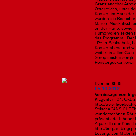
Grenzlandchor Arnold
Österreichs, unter de
Konzert im Haus der M
wurden die Besuche
Marco. Musikalisch 
an der Harfe, sowie 
Humorvollen Texten f
das Programm. Der B
–Peter Schlagholz, b
Konzertabend und wü
weiterhin a lles Gute
Soroptimisten sorgte
Fenstergucker „erwin-
Eventnr. 9885
05.10.2012
Vernissage von Inge
Klagenfurt, 04. Okt. 
http://www.facebook.
Strische "ANSICHTEN
wunderschönen Räuml
präsentierte Inhaber
Aquarelle der Künstle
http://borgart.blogspo
Lesung, von Malerin I