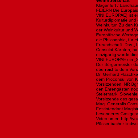
Weinritterschaft
Klagenfurt / Landha
FEIERN Die Europäi
VINI EUROPAE) ist ei
Kulturdiplomatie und 
Weinkultur. Zu den K
der Weinkultur und We
Europäische Wertegem
die Philosophie, für 
Freundschaft. Das „ Le
Consulat Kärnten, ha
einzigartig wurde di
VINI EUROPAE ein „S
Der Bürgermeister der
überreichte dem Vors
Dr. Gerhard Plaschke
dem Proconsul von K
Vorsitzenden, NR Bgm
den Ehrengästen noc
Steiermark, Slowenie
Vorsitzende des g
Mag. Generalis Consu
Festintendant Magistr
besonderes Gastgesch
Video unter: http://
Pössenbacher lindwu