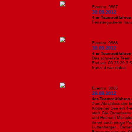
Eventnr. 9867
30.09.2012
4-er Teamzeitfahren
Fensterguckerin franz
Eventnr. 9866
30.09.2012
4-er Teamzeitfahren
Das schnellste Team:
Endzeit: 00:23:20,3 S
franzi-d war dabei.
Eventnr. 9865
29.09.2012
4er-Teamzeitfahren 
Zum Abschluss der h
Klopeiner See ein 4-
statt. Die Organisato
und Helmuth Micheler
ihnen auch einige Pro
Luttenberger , Danie
Bürgermeister von Ki