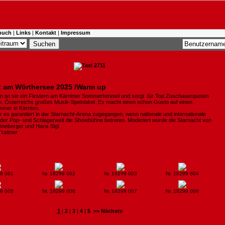
buch
|
Links
|
Kontakt
|
Impressum
t am Wörthersee 2025 /Warm up
en ist sie ein Fixstern am Kärntner Sommerhimmel und sorgt für Top Zuschauerquoten
. Österreichs großes Musik-Spektakel .Es macht einen schon Gusto auf einen
mer in Kärnten.
r es garantiert in der Starnacht-Arena zugegangen, wenn nationale und internationale
 der Pop- und Schlagerwelt die Showbühne betreten. Moderiert wurde die Starnacht von
neberger und Hans Sigl.
Trattner
99 001
Nr. 18299 002
Nr. 18299 003
Nr. 18299 004
99 005
Nr. 18299 006
Nr. 18299 007
Nr. 18299 008
1
|
2
|
3
|
4
|
5
>> Nächste