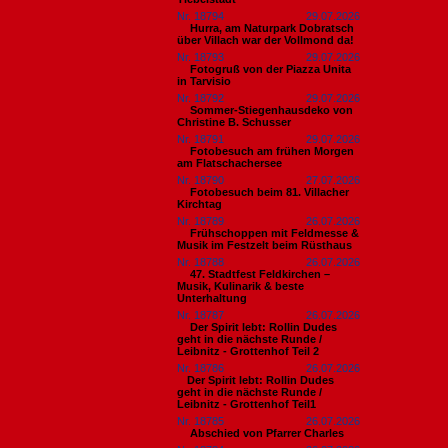
Nr. 18794
29.07.2026
Hurra, am Naturpark Dobratsch
über Villach war der Vollmond da!
Nr. 18793
29.07.2026
Fotogruß von der Piazza Unita
in Tarvisio
Nr. 18792
29.07.2026
Sommer-Stiegenhausdeko von
Christine B. Schusser
Nr. 18791
29.07.2026
Fotobesuch am frühen Morgen
am Flatschachersee
Nr. 18790
27.07.2026
Fotobesuch beim 81. Villacher
Kirchtag
Nr. 18789
26.07.2026
Frühschoppen mit Feldmesse &
Musik im Festzelt beim Rüsthaus
Nr. 18788
26.07.2026
47. Stadtfest Feldkirchen –
Musik, Kulinarik & beste
Unterhaltung
Nr. 18787
26.07.2026
Der Spirit lebt: Rollin Dudes
geht in die nächste Runde /
Leibnitz - Grottenhof Teil 2
Nr. 18786
26.07.2026
​Der Spirit lebt: Rollin Dudes
geht in die nächste Runde /
Leibnitz - Grottenhof Teil1
Nr. 18785
26.07.2026
Abschied von Pfarrer Charles