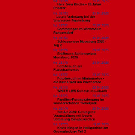
Nr. 18784
26.07.2026
Herz Jesu Kirche – 25 Jahre
Priester
Nr. 18783
25.07.2026
​Letzte Verlosung bei der
Sparverein-Aushebung
Nr. 18782
25.07.2026
Sommeroper im Wirtstadl in
Rangersdorf
Nr. 18780
25.07.2026
Schlosswiese Moosburg 2026 -
Tag 2
Nr. 18779
24.07.2026
Eröffnung Schlosswiese
Moosburg 2026
Nr. 18778
23.07.2026
Fotobesuch am
Flatschachersee
Nr. 18777
23.07.2026
Fotobesuch im Minimundus -
die kleine Welt am Wörthersee
Nr. 18776
22.07.2026
WHITE LIES Konzert in Laibach
Nr. 18775
20.07.2026
Familien-Fotospaziergang im
wunderschönen Tiebelpark
Nr. 18774
20.07.2026
SiniAir 2026: Gelungene
Veranstaltung mit bester
Stimmung /Sinabelkirchen
Nr. 18773
19.07.2026
Kranzlsingen in Heiligenblut am
Grossglockner Teil 2