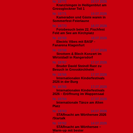
Nr. 18772
19.07.2026
Kranzlsingen in Heiligenblut am
Grossglockner Teil 1
Nr. 18771
19.07.2026
Kameraden und Gäste waren in
Sommerfest-Feierlaune
Nr. 18770
18.07.2026
Fotobesuch beim 22. Fischfest
Feld am See am Kirchplatz
Nr. 18769
18.07.2026
Electric Vibes mit BASF -
Fanarena Klagenfurt
Nr. 18768
17.07.2026
Strottern & Blech Konzert im
Wirtstdadl in Rangersdorf
Nr. 18767
17.07.2026
Bruder David Steindl Rast zu
Besuch in Grosskirchheim
Nr. 18766
17.07.2026
Internationalen Kinderfestivals
2026 in der Burg
Nr. 18765
17.07.2026
Internationalen Kinderfestivals
2026 – Eröffnung im Wappensaal
Nr. 18764
17.07.2026
Internationale Tänze am Alten
Platz
Nr. 18763
14.07.2026
STARnacht am Wörthersee 2026
/Startalk
Nr. 18762
14.07.2026
STARnacht am Wörthersee –
Warm-up mit bester