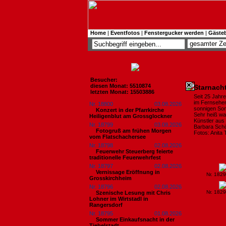
Home
|
Eventfotos
|
Fenstergucker werden
|
Gäste
Besucher:
diesen Monat: 5510874
Starnach
letzten Monat: 15503886
Seit 25 Jahr
im Fernsehen
Nr. 18800
03.08.2026
sonnigen Som
Konzert in der Pfarrkirche
Sehr heiß wa
Heiligenblut am Grossglockner
Künstler aus
Nr. 18799
03.08.2026
Barbara Schö
Fotogruß am frühen Morgen
Fotos: Anita 
vom Flatschachersee
Nr. 18798
02.08.2026
Feuerwehr Steuerberg feierte
traditionelle Feuerwehrfest
Nr. 18797
02.08.2026
Vernissage Eröffnung in
Nr. 182
Grosskirchheim
Nr. 18796
02.08.2026
Nr. 182
Szenische Lesung mit Chris
Lohner im Wirtstadl in
Rangersdorf
Nr. 18795
01.08.2026
Sommer Einkaufsnacht in der
Tiebelstadt