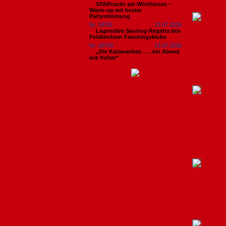
STARnacht am Wörthersee –
Warm-up mit bester
Partystimmung
Nr. 18761
13.07.2026
Legendäre Sautrog-Regatta des
Feldkirchner Faschingsklubs
Nr. 18759
13.07.2026
„Die Karawanken . . . ein Abend
wie früher“