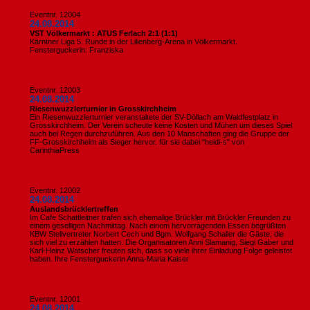
Eventnr. 12004
24.08.2014
VST Völkermarkt : ATUS Ferlach 2:1 (1:1)
Kärntner Liga 5. Runde in der Lilienberg-Arena in Völkermarkt.
Fensterguckerin: Franziska
Eventnr. 12003
24.08.2014
Riesenwuzzlerturnier in Grosskirchheim
Ein Riesenwuzzlerturnier veranstaltete der SV-Döllach am Waldfestplatz in
Grosskirchheim. Der Verein scheute keine Kosten und Mühen um dieses Spiel
auch bei Regen durchzuführen. Aus den 10 Manschaften ging die Gruppe der
FF-Grosskirchheim als Sieger hervor. für sie dabei "heidi-s" von
CarinthiaPress
Eventnr. 12002
24.08.2014
Auslandsbrücklertreffen
Im Cafe Schattleitner trafen sich ehemalige Brückler mit Brückler Freunden zu
einem geselligen Nachmittag. Nach einem hervorragenden Essen begrüßten
KBW Stellvertreter Norbert Cech und Bgm. Wolfgang Schaller die Gäste, die
sich viel zu erzählen hatten. Die Organisatoren Anni Slamanig, Siegi Gaber und
Karl-Heinz Watscher freuten sich, dass so viele ihrer Einladung Folge geleistet
haben. Ihre Fensterguckerin Anna-Maria Kaiser
Eventnr. 12001
24.08.2014