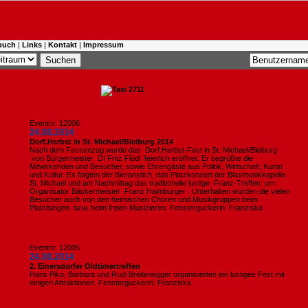
buch
|
Links
|
Kontakt
|
Impressum
Eventnr. 12006
24.08.2014
Dorf.Herbst in St. Michael/Bleiburg 2014
Nach dem Festumzug wurde das Dorf.Herbst-Fest in St. Michael/Bleiburg
von Bürgermeister DI Fritz Flödl feierlich eröffnet. Er begrüßte die
Mitwirkenden und Besucher, sowie Ehrengäste aus Politik, Wirtschaft, Kunst
und Kultur. Es folgten der Bieranstich, das Platzkonzert der Blasmusikkapelle
St. Michael und am Nachmittag das traditionelle lustige Franz-Treffen um
Organisator Bäckermeister Franz Haimburger . Unterhalten wurden die vielen
Besucher auch von den heimischen Chören und Musikgruppen beim
Platzlsingen bzw. beim freien Musizieren. Fensterguckerin: Franziska
Eventnr. 12005
24.08.2014
2. Einersdorfer Oldtimertreffen
Hans Piko, Barbara und Rudi Breitenegger organisierten ein lustiges Fest mit
einigen Attraktionen. Fensterguckerin: Franziska