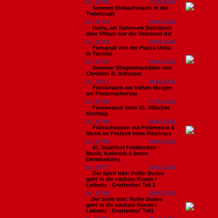
Nr. 18795
01.08.2026
Sommer Einkaufsnacht in der
Tiebelstadt
Nr. 18794
29.07.2026
Hurra, am Naturpark Dobratsch
über Villach war der Vollmond da!
Nr. 18793
29.07.2026
Fotogruß von der Piazza Unita
in Tarvisio
Nr. 18792
29.07.2026
Sommer-Stiegenhausdeko von
Christine B. Schusser
Nr. 18791
29.07.2026
Fotobesuch am frühen Morgen
am Flatschachersee
Nr. 18790
27.07.2026
Fotobesuch beim 81. Villacher
Kirchtag
Nr. 18789
26.07.2026
Frühschoppen mit Feldmesse &
Musik im Festzelt beim Rüsthaus
Nr. 18788
26.07.2026
47. Stadtfest Feldkirchen –
Musik, Kulinarik & beste
Unterhaltung
Nr. 18787
26.07.2026
Der Spirit lebt: Rollin Dudes
geht in die nächste Runde /
Leibnitz - Grottenhof Teil 2
Nr. 18786
26.07.2026
​Der Spirit lebt: Rollin Dudes
geht in die nächste Runde /
Leibnitz - Grottenhof Teil1