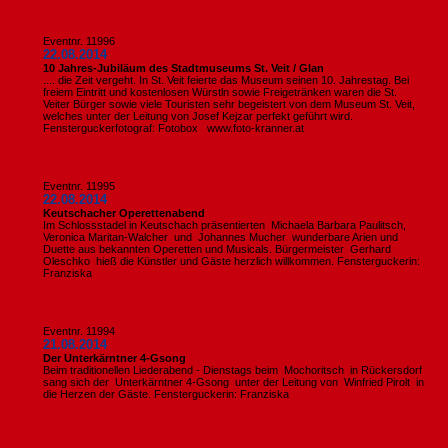
Eventnr. 11996
22.08.2014
10 Jahres-Jubiläum des Stadtmuseums St. Veit / Glan
.... die Zeit vergeht. In St. Veit feierte das Museum seinen 10. Jahrestag. Bei
freiem Eintritt und kostenlosen Würstln sowie Freigetränken waren die St.
Veiter Bürger sowie viele Touristen sehr begeistert von dem Museum St. Veit,
welches unter der Leitung von Josef Kejzar perfekt geführt wird.
Fensterguckerfotograf: Fotobox www.foto-kranner.at
Eventnr. 11995
22.08.2014
Keutschacher Operettenabend
Im Schlossstadel in Keutschach präsentierten Michaela Barbara Paulitsch,
Veronica Maritan-Walcher und Johannes Mucher wunderbare Arien und
Duette aus bekannten Operetten und Musicals. Bürgermeister Gerhard
Oleschko hieß die Künstler und Gäste herzlich willkommen. Fensterguckerin:
Franziska
Eventnr. 11994
21.08.2014
Der Unterkärntner 4-Gsong
Beim traditionellen Liederabend - Dienstags beim Mochoritsch in Rückersdorf
sang sich der Unterkärntner 4-Gsong unter der Leitung von Winfried Pirolt in
die Herzen der Gäste. Fensterguckerin: Franziska