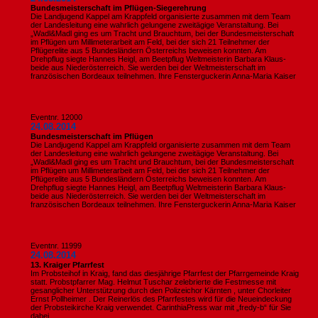
Bundesmeisterschaft im Pflügen-Siegerehrung
Die Landjugend Kappel am Krappfeld organisierte zusammen mit dem Team
der Landesleitung eine wahrlich gelungene zweitägige Veranstaltung. Bei
„Wadl&Madl ging es um Tracht und Brauchtum, bei der Bundesmeisterschaft
im Pflügen um Millimeterarbeit am Feld, bei der sich 21 Teilnehmer der
Pflügerelite aus 5 Bundesländern Österreichs beweisen konnten. Am
Drehpflug siegte Hannes Heigl, am Beetpflug Weltmeisterin Barbara Klaus-
beide aus Niederösterreich. Sie werden bei der Weltmeisterschaft im
französischen Bordeaux teilnehmen. Ihre Fensterguckerin Anna-Maria Kaiser
Eventnr. 12000
24.08.2014
Bundesmeisterschaft im Pflügen
Die Landjugend Kappel am Krappfeld organisierte zusammen mit dem Team
der Landesleitung eine wahrlich gelungene zweitägige Veranstaltung. Bei
„Wadl&Madl ging es um Tracht und Brauchtum, bei der Bundesmeisterschaft
im Pflügen um Millimeterarbeit am Feld, bei der sich 21 Teilnehmer der
Pflügerelite aus 5 Bundesländern Österreichs beweisen konnten. Am
Drehpflug siegte Hannes Heigl, am Beetpflug Weltmeisterin Barbara Klaus-
beide aus Niederösterreich. Sie werden bei der Weltmeisterschaft im
französischen Bordeaux teilnehmen. Ihre Fensterguckerin Anna-Maria Kaiser
Eventnr. 11999
24.08.2014
13. Kraiger Pfarrfest
Im Probsteihof in Kraig, fand das diesjährige Pfarrfest der Pfarrgemeinde Kraig
statt. Probstpfarrer Mag. Helmut Tuschar zelebrierte die Festmesse mit
gesanglicher Unterstützung durch den Polizeichor Kärnten , unter Chorleiter
Ernst Pollheimer . Der Reinerlös des Pfarrfestes wird für die Neueindeckung
der Probsteikirche Kraig verwendet. CarinthiaPress war mit „fredy-b“ für Sie
dabei