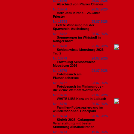
Nr. 18785
26.07.2026
Abschied von Pfarrer Charles
Nr. 18784
26.07.2026
Herz Jesu Kirche – 25 Jahre
Priester
Nr. 18783
25.07.2026
​Letzte Verlosung bei der
Sparverein-Aushebung
Nr. 18782
25.07.2026
Sommeroper im Wirtstadl in
Rangersdorf
Nr. 18780
25.07.2026
Schlosswiese Moosburg 2026 -
Tag 2
Nr. 18779
24.07.2026
Eröffnung Schlosswiese
Moosburg 2026
Nr. 18778
23.07.2026
Fotobesuch am
Flatschachersee
Nr. 18777
23.07.2026
Fotobesuch im Minimundus -
die kleine Welt am Wörthersee
Nr. 18776
22.07.2026
WHITE LIES Konzert in Laibach
Nr. 18775
20.07.2026
Familien-Fotospaziergang im
wunderschönen Tiebelpark
Nr. 18774
20.07.2026
SiniAir 2026: Gelungene
Veranstaltung mit bester
Stimmung /Sinabelkirchen
Nr. 18773
19.07.2026