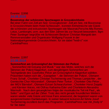
Eventnr. 11998
24.08.2014
Boxenstop der schönsten Sportwagen in Grosskirchheim
Bei einer Fahrt von Zell am See- Grossglockner- Zell am See, mit Boxenstop
in Grosskirchheim beim Hotel Schlosswirt , konnten Einheimische wie Gäste
die schönsten und exkusivsten Sportwagen wie Maserati,Porsche Alfa Romeo,
Lotus, Lamborgini, uvm. aus den 50er Jahren bis zur Neuzeit bewundern. Bgm
Peter Suntinger begrüßte mit Schlosswirt Besitzer Christian Mangold den
Rennveranstalter und Organisator Wolfgang Fousek in der
Nationalparkgemeinde Grosskirchheim. für sie dabei "heidi-s" von
CarinthiaPress
Eventnr. 11997
23.08.2014
Sommerfest am Grössnighof der Stimmen der Polizei
„ Sommerfest mit Gesang und Musik “ war das Motto, welches sich die
Stimmen der Polizei Klagenfurt, zum diesjährigem Sommerfest am
Teichgelände des Gasthofes Pirker am Grössnighof in Klagenfurt wählten.
Präsentiert haben sich die „ Gastgeber “, die Stimmen der Polizei , Obmann
Franz Schall , Chorleiter Christian Tschemernig und Thomas Lampichler , der
Gemischte Chor Hörzendorf , Obmann Peter Torker , Chorleiter Otto Pirker ,
der MGV Bärndorf , Obmann Eckart Schwarzfurtner , Chorleiter Horst Zeppitz
, und Kärnten Voices, mit Obfrau Katharina Eder und Chorleiterin Alexandra
Warmuth . Nach dem gesanglichen folgte der musikalische Teil mit Paul „ als
Solist “ und Egon auf der Zither. Trotz des nicht gerade freundlichen Wetters
waren wieder viele Gäste und treue Fans anwesend, die begeistert waren von
ausgezeichneten Darbietungen. In seiner bekannt lockeren Art führte Josef
Tschemernig exzellent durch das Programm . CarinthiaPress war mit „fredy-b“
für Sie dabei