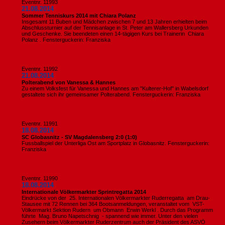
Eventnr. 11993
21.08.2014
Sommer Tenniskurs 2014 mit Chiara Polanz
Insgesamt 11 Buben und Mädchen zwischen 7 und 13 Jahren erhielten beim
Abschlussturnier auf der Tennisanlage in St. Peter am Wallersberg Urkunden
und Geschenke. Sie beendeten einen 14-tägigen Kurs bei Trainerin Chiara
Polanz . Fensterguckerin: Franziska
Eventnr. 11992
21.08.2014
Polterabend von Vanessa & Hannes
Zu einem Volksfest für Vanessa und Hannes am "Kulterer-Hof" in Wabelsdorf
gestaltete sich ihr gemeinsamer Polterabend. Fensterguckerin: Franziska
Eventnr. 11991
18.08.2014
SC Globasnitz - SV Magdalensberg 2:0 (1:0)
Fussballspiel der Unterliga Ost am Sportplatz in Globasnitz. Fensterguckerin:
Franziska
Eventnr. 11990
18.08.2014
Internationale Völkermarkter Sprintregatta 2014
Eindrücke von der 25. Internationalen Völkermarkter Ruderregatta am Drau-
Stausee mit 72 Rennen bei 364 Bootsanmeldungen, veranstaltet vom VST-
Völkermarkt Sektion Rudern um Obmann Erwin Werkl . Durch das Programm
führte Mag. Bruno Napetschnig - spannend wie immer. Unter den vielen
Zusehern beim Völkermarkter Ruderzentrum auch der Präsident des ASVÖ