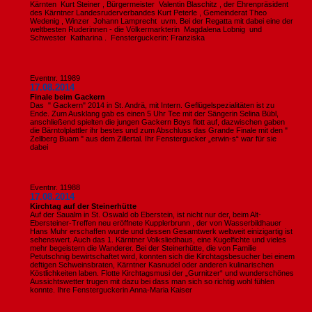
Kärnten Kurt Steiner , Bürgermeister Valentin Blaschitz , der Ehrenpräsident
des Kärntner Landesruderverbandes Kurt Peterle , Gemeinderat Theo
Wedenig , Winzer Johann Lamprecht uvm. Bei der Regatta mit dabei eine der
weltbesten Ruderinnen - die Völkermarkterin Magdalena Lobnig und
Schwester Katharina . Fensterguckerin: Franziska
Eventnr. 11989
17.08.2014
Finale beim Gackern
Das " Gackern" 2014 in St. Andrä, mit Intern. Geflügelspezialitäten ist zu
Ende. Zum Ausklang gab es einen 5 Uhr Tee mit der Sängerin Selina Bübl,
anschließend spielten die jungen Gackern Boys flott auf, dazwischen gaben
die Bärntolplattler ihr bestes und zum Abschluss das Grande Finale mit den "
Zellberg Buam " aus dem Zillertal. Ihr Fenstergucker „erwin-s“ war für sie
dabei
Eventnr. 11988
17.08.2014
Kirchtag auf der Steinerhütte
Auf der Saualm in St. Oswald ob Eberstein, ist nicht nur der, beim Alt-
Ebersteiner-Treffen neu eröffnete Kupplerbrunn , der von Wasserbildhauer
Hans Muhr erschaffen wurde und dessen Gesamtwerk weltweit einizigartig ist
sehenswert. Auch das 1. Kärntner Volksliedhaus, eine Kugelfichte und vieles
mehr begeistern die Wanderer. Bei der Steinerhütte, die von Familie
Petutschnig bewirtschaftet wird, konnten sich die Kirchtagsbesucher bei einem
deftigen Schweinsbraten, Kärntner Kasnudel oder anderen kulinarischen
Köstlichkeiten laben. Flotte Kirchtagsmusi der „Gurnitzer“ und wunderschönes
Aussichtswetter trugen mit dazu bei dass man sich so richtig wohl fühlen
konnte. Ihre Fensterguckerin Anna-Maria Kaiser