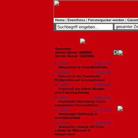
Home
|
Eventfotos
|
Fenstergucker werden
|
Gäste
Besucher:
diesen Monat: 6088865
letzten Monat: 15503886
Nr. 18801
06.08.2026
Bergmesse in Grosskirchheim
Nr. 18800
03.08.2026
Konzert in der Pfarrkirche
Heiligenblut am Grossglockner
Nr. 18799
03.08.2026
Fotogruß am frühen Morgen
vom Flatschachersee
Nr. 18798
02.08.2026
Feuerwehr Steuerberg feierte
traditionelle Feuerwehrfest
Nr. 18797
02.08.2026
Vernissage Eröffnung in
Grosskirchheim
Nr. 18796
02.08.2026
Szenische Lesung mit Chris
Lohner im Wirtstadl in
Rangersdorf