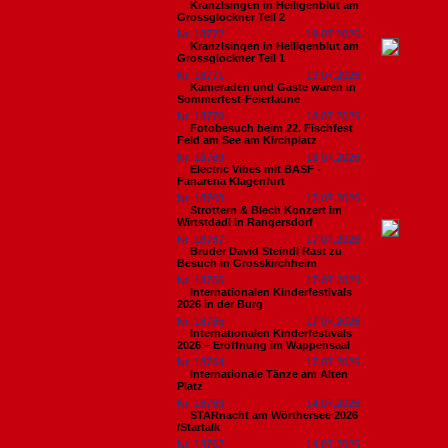
Kranzlsingen in Heiligenblut am
Grossglockner Teil 2
Nr. 18772
19.07.2026
Kranzlsingen in Heiligenblut am
Grossglockner Teil 1
Nr. 18771
19.07.2026
Kameraden und Gäste waren in
Sommerfest-Feierlaune
Nr. 18770
18.07.2026
Fotobesuch beim 22. Fischfest
Feld am See am Kirchplatz
Nr. 18769
18.07.2026
Electric Vibes mit BASF -
Fanarena Klagenfurt
Nr. 18768
17.07.2026
Strottern & Blech Konzert im
Wirtstdadl in Rangersdorf
Nr. 18767
17.07.2026
Bruder David Steindl Rast zu
Besuch in Grosskirchheim
Nr. 18766
17.07.2026
Internationalen Kinderfestivals
2026 in der Burg
Nr. 18765
17.07.2026
Internationalen Kinderfestivals
2026 – Eröffnung im Wappensaal
Nr. 18764
17.07.2026
Internationale Tänze am Alten
Platz
Nr. 18763
14.07.2026
STARnacht am Wörthersee 2026
/Startalk
Nr. 18762
14.07.2026