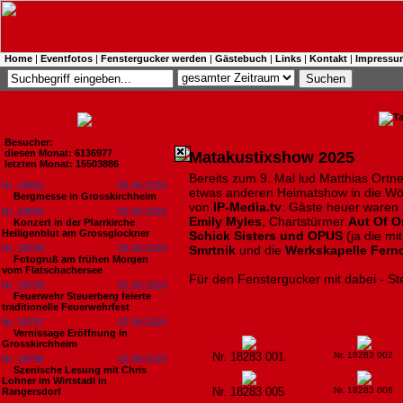
Home
|
Eventfotos
|
Fenstergucker werden
|
Gästebuch
|
Links
|
Kontakt
|
Impressu
Besucher:
diesen Monat: 6136977
Matakustixshow 2025
letzten Monat: 15503886
Bereits zum 9. Mal lud Matthias Ortne
Nr. 18801
06.08.2026
etwas anderen Heimatshow in die Wör
Bergmesse in Grosskirchheim
von
IP-Media.tv
. Gäste heuer waren 
Nr. 18800
03.08.2026
Emily Myles
, Chartstürmer
Aut Of O
Konzert in der Pfarrkirche
Heiligenblut am Grossglockner
Schick Sisters und OPUS
(ja die mit
Nr. 18799
03.08.2026
Smrtnik
und die
Werkskapelle Fern
Fotogruß am frühen Morgen
vom Flatschachersee
Für den Fenstergucker mit dabei - S
Nr. 18798
02.08.2026
Feuerwehr Steuerberg feierte
traditionelle Feuerwehrfest
Nr. 18797
02.08.2026
Vernissage Eröffnung in
Grosskirchheim
Nr. 18283 001
Nr. 18283 002
Nr. 18796
02.08.2026
Szenische Lesung mit Chris
Lohner im Wirtstadl in
Nr. 18283 005
Nr. 18283 006
Rangersdorf