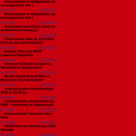
Kranzlsingen in Heiligenblut am
Grossglockner Teil 2
Nr. 18772
19.07.2026
Kranzlsingen in Heiligenblut am
Grossglockner Teil 1
Nr. 18771
19.07.2026
Kameraden und Gäste waren in
Sommerfest-Feierlaune
Nr. 18770
18.07.2026
Fotobesuch beim 22. Fischfest
Feld am See am Kirchplatz
Nr. 18769
18.07.2026
Electric Vibes mit BASF -
Fanarena Klagenfurt
Nr. 18768
17.07.2026
Strottern & Blech Konzert im
Wirtstdadl in Rangersdorf
Nr. 18767
17.07.2026
Bruder David Steindl Rast zu
Besuch in Grosskirchheim
Nr. 18766
17.07.2026
Internationalen Kinderfestivals
2026 in der Burg
Nr. 18765
17.07.2026
Internationalen Kinderfestivals
2026 – Eröffnung im Wappensaal
Nr. 18764
17.07.2026
Internationale Tänze am Alten
Platz
Nr. 18763
14.07.2026
STARnacht am Wörthersee 2026
/Startalk
Nr. 18762
14.07.2026