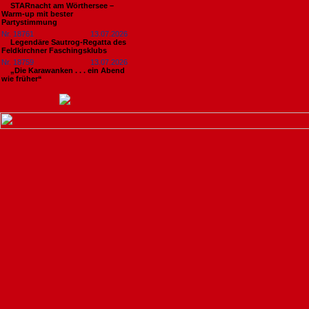
STARnacht am Wörthersee –
Warm-up mit bester
Partystimmung
Nr. 18761
13.07.2026
Legendäre Sautrog-Regatta des
Feldkirchner Faschingsklubs
Nr. 18759
13.07.2026
„Die Karawanken . . . ein Abend
wie früher“