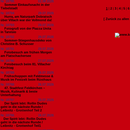
Nr. 18795
01.08.2026
Sommer Einkaufsnacht in der
Tiebelstadt
1
|
2
|
3
|
4
|
5
|
6
Nr. 18794
29.07.2026
Hurra, am Naturpark Dobratsch
[ Zurück zu alle
über Villach war der Vollmond da!
Nr. 18793
29.07.2026
Fotogruß von der Piazza Unita
in Tarvisio
Nr. 18792
29.07.2026
Sommer-Stiegenhausdeko von
Christine B. Schusser
Nr. 18791
29.07.2026
Fotobesuch am frühen Morgen
am Flatschachersee
Nr. 18790
27.07.2026
Fotobesuch beim 81. Villacher
Kirchtag
Nr. 18789
26.07.2026
Frühschoppen mit Feldmesse &
Musik im Festzelt beim Rüsthaus
Nr. 18788
26.07.2026
47. Stadtfest Feldkirchen –
Musik, Kulinarik & beste
Unterhaltung
Nr. 18787
26.07.2026
Der Spirit lebt: Rollin Dudes
geht in die nächste Runde /
Leibnitz - Grottenhof Teil 2
Nr. 18786
26.07.2026
​Der Spirit lebt: Rollin Dudes
geht in die nächste Runde /
Leibnitz - Grottenhof Teil1