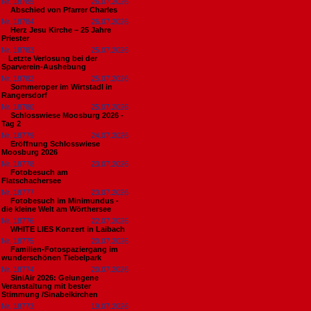
Nr. 18785
26.07.2026
Abschied von Pfarrer Charles
Nr. 18784
26.07.2026
Herz Jesu Kirche – 25 Jahre
Priester
Nr. 18783
25.07.2026
​Letzte Verlosung bei der
Sparverein-Aushebung
Nr. 18782
25.07.2026
Sommeroper im Wirtstadl in
Rangersdorf
Nr. 18780
25.07.2026
Schlosswiese Moosburg 2026 -
Tag 2
Nr. 18779
24.07.2026
Eröffnung Schlosswiese
Moosburg 2026
Nr. 18778
23.07.2026
Fotobesuch am
Flatschachersee
Nr. 18777
23.07.2026
Fotobesuch im Minimundus -
die kleine Welt am Wörthersee
Nr. 18776
22.07.2026
WHITE LIES Konzert in Laibach
Nr. 18775
20.07.2026
Familien-Fotospaziergang im
wunderschönen Tiebelpark
Nr. 18774
20.07.2026
SiniAir 2026: Gelungene
Veranstaltung mit bester
Stimmung /Sinabelkirchen
Nr. 18773
19.07.2026