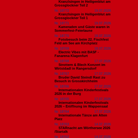
Kranzlsingen in Heiligenblut am
Grossglockner Teil 2
Nr. 18772
19.07.2026
Kranzlsingen in Heiligenblut am
Grossglockner Teil 1
Nr. 18771
19.07.2026
Kameraden und Gäste waren in
Sommerfest-Feierlaune
Nr. 18770
18.07.2026
Fotobesuch beim 22. Fischfest
Feld am See am Kirchplatz
Nr. 18769
18.07.2026
Electric Vibes mit BASF -
Fanarena Klagenfurt
Nr. 18768
17.07.2026
Strottern & Blech Konzert im
Wirtstdadl in Rangersdorf
Nr. 18767
17.07.2026
Bruder David Steindl Rast zu
Besuch in Grosskirchheim
Nr. 18766
17.07.2026
Internationalen Kinderfestivals
2026 in der Burg
Nr. 18765
17.07.2026
Internationalen Kinderfestivals
2026 – Eröffnung im Wappensaal
Nr. 18764
17.07.2026
Internationale Tänze am Alten
Platz
Nr. 18763
14.07.2026
STARnacht am Wörthersee 2026
/Startalk
Nr. 18762
14.07.2026