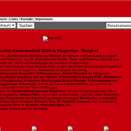
buch
|
Links
|
Kontakt
|
Impressum
ionales Kinderfestival 2025 in Klagenfurt - Burghof
otto
„Kinder bauen Brücken von Mensch zu Mensch und von Land zu Land“
of in Klagenfurt, das
40.
Internationale Kinder- Tanz- und Friedens Festival
statt.
anden die Tänze und Darbietungen der einzelnen Gruppen statt.
s Internationalen Kinderfestivals 2025, zu dem die Kindervolkstanzgruppe Klagenfurt
präsentierten in Klagenfurt,
Harmonika Orchester Suschnig,
tanzgruppe Klagenfurt, Folkloregruppe „Esbart Dansaire de Tarragona“,
ore Gruppe Dylyachyy aus der Ukraine, Kinderfolklore Gruppe KUD „Divanhana“
-Herzegowina, Integrative Musikgruppe Musica Kontakt, Folkloregruppe aus
Klagenfurter Volksmusik,
und mit der Fanfare
Julius Stöffler,
der auch für die
erantwortlich war, ihre Tanzvorführungen.
mann der
Kindervolkstanzgruppe Klagenfurt
und dem Gesamtorganisator dieser
Veranstaltung,
Helmut Palko
, war es eine große Freude, unter den vielen Besuchern,
ten Präsidenten des Kärntner Landtages Christoph Staudacher, Landesrätin
Schaar, Bgm Christian Scheider, Mag. Dr. Friedrich Schwarz
, uva. zu begrüßen.
rogramm führte in bewährter Weise
Eva Mion, BA
.
ucker fredy-b war für Sie dabei.