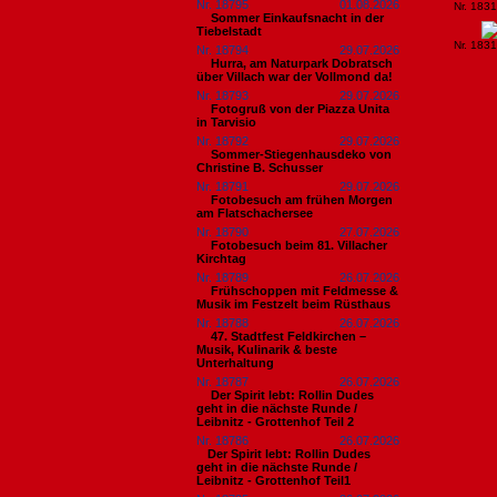
Nr. 18795
01.08.2026
Nr. 183
Sommer Einkaufsnacht in der
Tiebelstadt
Nr. 183
Nr. 18794
29.07.2026
Hurra, am Naturpark Dobratsch
über Villach war der Vollmond da!
Nr. 18793
29.07.2026
Fotogruß von der Piazza Unita
in Tarvisio
Nr. 18792
29.07.2026
Sommer-Stiegenhausdeko von
Christine B. Schusser
Nr. 18791
29.07.2026
Fotobesuch am frühen Morgen
am Flatschachersee
Nr. 18790
27.07.2026
Fotobesuch beim 81. Villacher
Kirchtag
Nr. 18789
26.07.2026
Frühschoppen mit Feldmesse &
Musik im Festzelt beim Rüsthaus
Nr. 18788
26.07.2026
47. Stadtfest Feldkirchen –
Musik, Kulinarik & beste
Unterhaltung
Nr. 18787
26.07.2026
Der Spirit lebt: Rollin Dudes
geht in die nächste Runde /
Leibnitz - Grottenhof Teil 2
Nr. 18786
26.07.2026
​Der Spirit lebt: Rollin Dudes
geht in die nächste Runde /
Leibnitz - Grottenhof Teil1