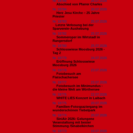
Nr. 18785
26.07.2026
Abschied von Pfarrer Charles
Nr. 18784
26.07.2026
Herz Jesu Kirche – 25 Jahre
Priester
Nr. 18783
25.07.2026
​Letzte Verlosung bei der
Sparverein-Aushebung
Nr. 18782
25.07.2026
Sommeroper im Wirtstadl in
Rangersdorf
Nr. 18780
25.07.2026
Schlosswiese Moosburg 2026 -
Tag 2
Nr. 18779
24.07.2026
Eröffnung Schlosswiese
Moosburg 2026
Nr. 18778
23.07.2026
Fotobesuch am
Flatschachersee
Nr. 18777
23.07.2026
Fotobesuch im Minimundus -
die kleine Welt am Wörthersee
Nr. 18776
22.07.2026
WHITE LIES Konzert in Laibach
Nr. 18775
20.07.2026
Familien-Fotospaziergang im
wunderschönen Tiebelpark
Nr. 18774
20.07.2026
SiniAir 2026: Gelungene
Veranstaltung mit bester
Stimmung /Sinabelkirchen
Nr. 18773
19.07.2026