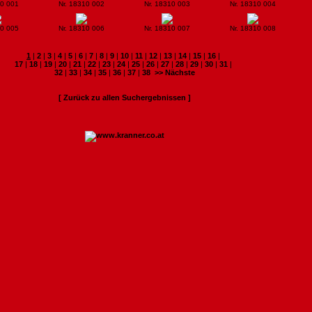
10 001
Nr. 18310 002
Nr. 18310 003
Nr. 18310 004
10 005
Nr. 18310 006
Nr. 18310 007
Nr. 18310 008
1
|
2
|
3
|
4
|
5
|
6
|
7
|
8
|
9
|
10
|
11
|
12
|
13
|
14
|
15
|
16
|
17
|
18
|
19
|
20
|
21
|
22
|
23
|
24
|
25
|
26
|
27
|
28
|
29
|
30
|
31
|
32
|
33
|
34
|
35
|
36
|
37
|
38
>> Nächste
[ Zurück zu allen Suchergebnissen ]