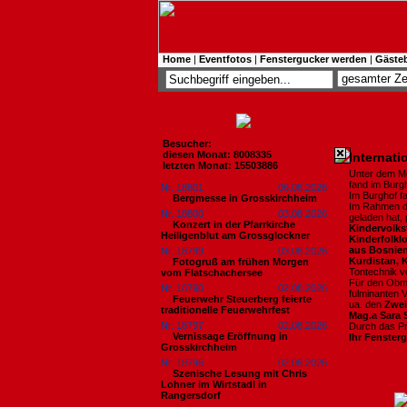
Home
|
Eventfotos
|
Fenstergucker werden
|
Gäste
Besucher:
diesen Monat: 8008335
​Internat
letzten Monat: 15503886
Unter dem M
fand im Burgh
Nr. 18801
06.08.2026
Im Burghof f
Bergmesse in Grosskirchheim
Im Rahmen de
Nr. 18800
03.08.2026
geladen hat, 
Konzert in der Pfarrkirche
Kindervolks
Heiligenblut am Grossglockner
Kinderfolkl
aus Bosnien
Nr. 18799
03.08.2026
Kurdistan, 
Fotogruß am frühen Morgen
Tontechnik v
vom Flatschachersee
Für den Ob
Nr. 18798
02.08.2026
fulminanten 
Feuerwehr Steuerberg feierte
ua. den
Zwei
traditionelle Feuerwehrfest
Mag.a Sara 
Nr. 18797
02.08.2026
Durch das P
Vernissage Eröffnung in
Ihr Fensterg
Grosskirchheim
Nr. 18796
02.08.2026
Szenische Lesung mit Chris
Lohner im Wirtstadl in
Rangersdorf