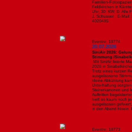
Familien-Fotospazie
Feldkirchen in Kärnt
Uhr, 30. KW. ©. Alle
J. Schusser . E-Mail:
4020485 .
Eventnr. 18774
20.07.2026
SiniAir 2026: Gelun
Stimmung /Sinabelk
Mit SiniAir feierte 
2026 in Sinabelkirch
Trotz eines kurzen R
ausgelassene Stimmun
kleine Abkühlung kam
Unterhaltung sorgten 
Steirerkanonen und I
Auftritten begeisterte
hielt es kaum noch j
ausgelassen gefeiert,
in den Abend hinein. 
Eventnr. 18773