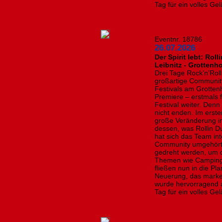
Tag für ein volles Gel
Eventnr. 18786
26.07.2026
​Der Spirit lebt: Ro
Leibnitz - Grottenho
Drei Tage Rock’n’Rol
großartige Community
Festivals am Grotten
Premiere – erstmals 
Festival weiter. Denn
nicht enden. Im erste
große Veränderung i
dessen, was Rollin D
hat sich das Team in
Community umgehört:
gedreht werden, um 
Themen wie Camping
fließen nun in die Pl
Neuerung, das marke
wurde hervorragend 
Tag für ein volles Ge