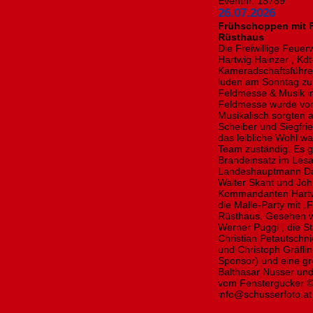
Eventnr. 18789
26.07.2026
Frühschoppen mit F
Rüsthaus
Die Freiwillige Feue
Hartwig Hainzer , Kdt
Kameradschaftsführ
luden am Sonntag zu
Feldmesse & Musik im
Feldmesse wurde von
Musikalisch sorgten 
Scheiber und Siegfrie
das leibliche Wohl wa
Team zuständig. Es g
Brandeinsatz im Lesa
Landeshauptmann Dani
Walter Skant und Jo
Kommandanten Hartwi
die Malle-Party mit 
Rüsthaus. Gesehen 
Werner Puggl , die St
Christian Petautschni
und Christoph Gräfli
Sponsor) und eine g
Balthasar Nusser und 
vom Fenstergucker © 
info@schusserfoto.at