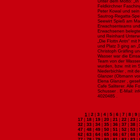
Unter dem Motto: „In d
Feldkirchner Faschin
Peter Kowal und sei
Sautrog-Regatta-Spek
Seewirt Spieß am Ma
Erwachsenteams und 
Erwachsenen belegte
und Reinhard Unterwe
„Die Flottn Antn“ mi
und Platz 3 ging an „
Christoph Gräfling und
Wasser war die Einsatz
Team von der Wasser
wurden, bzw. mit im
Niederbichler , mit 
Glanzer (Obmann vom
Elena Glanzer , ges
Cafe Saliterer. Alle 
Schusser . E-Mail: i
4020485 .
1
|
2
|
3
|
4
|
5
|
6
|
7
|
8
|
9
17
|
18
|
19
|
20
|
21
|
22
|
23
|
32
|
33
|
34
|
35
|
36
|
37
|
38
|
47
|
48
|
49
|
50
|
51
|
52
|
53
|
62
|
63
|
64
|
65
|
66
|
67
|
68
|
77
|
78
|
79
|
80
|
81
|
82
|
83
|