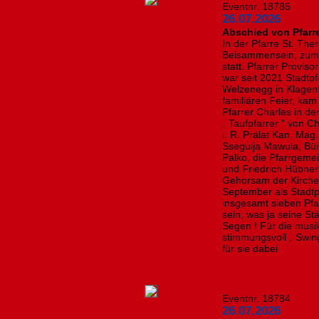
Eventnr. 18785
26.07.2026
Abschied von Pfarr
In der Pfarre St. Th
Beisammensein, zum 
statt. Pfarrer Provis
war seit 2021 Stadtpf
Welzenegg in Klagenfu
familiären Feier, kam
Pfarrer Charles in d
„ Taufpfarrer “ von C
i. R. Prälat Kan. Mag
Sseguija Mawula, Bür
Palko, die Pfarrgem
und Friedrich Hübner
Gehorsam der Kirche f
September als Stadtpf
insgesamt sieben Pfar
sein, was ja seine Stä
Segen ! Für die mus
stimmungsvoll „ Swing
für sie dabei
Eventnr. 18784
26.07.2026