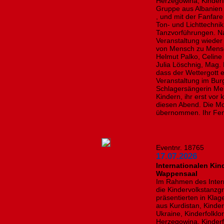
Herzegowina, Kinderf
Gruppe aus Albanien 
, und mit der Fanfare 
Ton- und Lichttechnik
Tanzvorführungen. Na
Veranstaltung wieder
von Mensch zu Mens
Helmut Palko, Celine
Julia Löschnig, Mag. 
dass der Wettergott e
Veranstaltung im Bur
Schlagersängerin Mel
Kindern, ihr erst vor
diesen Abend. Die Mo
übernommen. Ihr Fens
Eventnr. 18765
17.07.2026
Internationalen Kin
Wappensaal
Im Rahmen des Intern
die Kindervolkstanzg
präsentierten in Kla
aus Kurdistan, Kinde
Ukraine, Kinderfolkl
Herzegowina, Kinderf