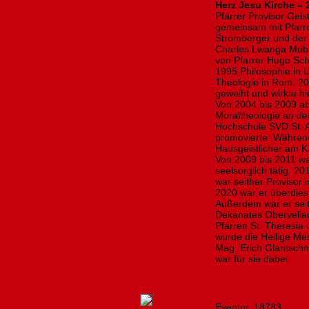
Herz Jesu Kirche – 
Pfarrer Provisor Geis
gemeinsam mit Pfarr
Stromberger und der P
Charles Lwanga Mubir
von Pfarrer Hugo Schn
1995 Philosophie in
Theologie in Rom. 20
geweiht und wirkte hi
Von 2004 bis 2009 ab
Moraltheologie an de
Hochschule SVD St. A
promovierte. Während
Hausgeistlicher am Ka
Von 2009 bis 2011 wa
seelsorglich tätig. 2
war seither Provisor i
2020 war er überdies 
Außerdem war er seit
Dekanates Obervellac
Pfarren St. Theresia
wurde die Heilige Mes
Mag. Erich Glantschni
war für sie dabei
Eventnr. 18783