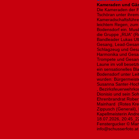
Kameraden und Gäst
Die Kameraden der F
Tschöran unter ihr
Kameradschaftsführer
leichtem Regen, zum
Bodensdorf ein. Musi
die Gruppe „RUA“ (Ru
Bandleader Lukas Ulb
Gesang, Lead-Gesang 
Schlagzeug und Gesan
Harmonika und Gesang
Trompete und Gesang
Laune im voll besetz
ein sensationelles B
Bodensdorf unter Lei
wurden: Bürgermeiste
Susanna Santer-Hoch
, Bezirksfeuerwehrk
Dionisio und sein Soh
Ehrenbrandrat Robert
Mainhard (Rotes Kreuz
Zippusch (Generali), 
Kapellmeisterin Andr
18.07.2026, 20:45_22
Fenstergucker © Manf
info@schusserfoto.at