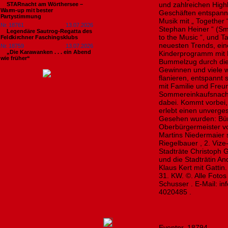
und zahlreichen Highl
STARnacht am Wörthersee –
Warm-up mit bester
Geschäften entspannt
Partystimmung
Musik mit „ Together “,
Nr. 18761
13.07.2026
Stephan Heiner “ (Smar
Legendäre Sautrog-Regatta des
to the Music “, und
Feldkirchner Faschingsklubs
neuesten Trends, ein
Nr. 18759
13.07.2026
„Die Karawanken . . . ein Abend
Kinderprogramm mit 
wie früher“
Bummelzug durch die 
Gewinnen und viele 
flanieren, entspann
mit Familie und Freu
Sommereinkaufsnacht
dabei. Kommt vorbei
erlebt einen unverge
Gesehen wurden: Bür
Oberbürgermeister v
Martins Niedermaier s
Riegelbauer , 2. Vize
Stadträte Christoph 
und die Stadträtin An
Klaus Kert mit Gattin
31. KW. ©. Alle Foto
Schusser . E-Mail: i
4020485 .
Eventnr. 18794