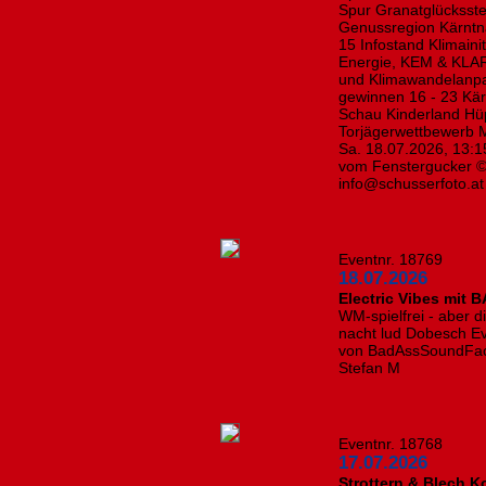
Spur Granatglücksste
Genussregion Kärntn
15 Infostand Klimaini
Energie, KEM & KLAR
und Klimawandelanpa
gewinnen 16 - 23 Kär
Schau Kinderland Hü
Torjägerwettbewerb M
Sa. 18.07.2026, 13:1
vom Fenstergucker © 
info@schusserfoto.at
Eventnr. 18769
18.07.2026
Electric Vibes mit 
WM-spielfrei - aber di
nacht lud Dobesch Ev
von BadAssSoundFacto
Stefan M
Eventnr. 18768
17.07.2026
Strottern & Blech K