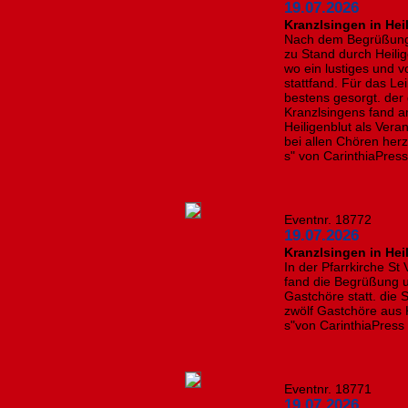
19.07.2026
Kranzlsingen in Hei
Nach dem Begrüßung
zu Stand durch Heili
wo ein lustiges und 
stattfand. Für das L
bestens gesorgt. der
Kranzlsingens fand a
Heiligenblut als Vera
bei allen Chören herzl
s" von CarinthiaPres
Eventnr. 18772
19.07.2026
Kranzlsingen in Hei
In der Pfarrkirche St
fand die Begrüßung 
Gastchöre statt. die 
zwölf Gastchöre aus K
s"von CarinthiaPress
Eventnr. 18771
19.07.2026