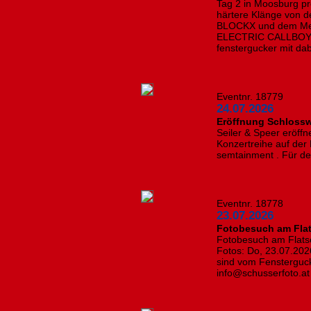
Tag 2 in Moosburg p
härtere Klänge von 
BLOCKX und dem Meta
ELECTRIC CALLBOY a
fenstergucker mit dab
Eventnr. 18779
24.07.2026
Eröffnung Schloss
Seiler & Speer eröffn
Konzertreihe auf de
semtainment . Für de
Eventnr. 18778
23.07.2026
Fotobesuch am Fla
Fotobesuch am Flatsc
Fotos: Do, 23.07.202
sind vom Fensterguck
info@schusserfoto.at