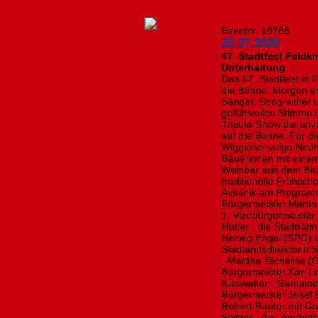
Eventnr. 18788
26.07.2026
47. Stadtfest Feldk
Unterhaltung
Das 47. Stadtfest in
die Bühne. Morgen er
Sänger, Song-writer u
gefühlvollen Stimme 
Tribute Show die unv
auf die Bühne. Für di
Wiggisser vulgo Neuh
Bäuerinnen mit einem
Weinbar aus dem Bez
traditionelle Frühsc
Avsenik am Program
Bürgermeister Martin 
1. Vizebürgermeister
Huber , die Stadträt
Herwig Engel (SPÖ) 
Stadtamtsdirektorin 
, Martina Tscherne (Ö
Bürgermeister Karl L
Kieswetter , Gemeind
Bürgermeister Josef
Robert Rauter mit Gat
Spitzer , die „Amthof