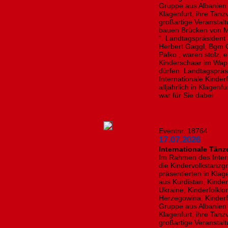
Gruppe aus Albanien
Klagenfurt, ihre Tanz
großartige Veranstal
bauen Brücken von 
“. Landtagspräsident
Herbert Gaggl, Bgm 
Palko , waren stolz, 
Kinderschaar im Wa
dürfen. Landtagspräs
Internationale Kinder
alljährlich in Klagenf
war für Sie dabei
Eventnr. 18764
17.07.2026
Internationale Tänz
Im Rahmen des Intern
die Kindervolkstanzg
präsentierten in Kla
aus Kurdistan, Kinde
Ukraine, Kinderfolkl
Herzegowina, Kinderf
Gruppe aus Albanien
Klagenfurt, ihre Tanz
großartige Veranstal