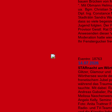
bauen Brücken von 
“. Mit Obmann Helmu
ua. Bgm. Christian S
Dipl. Ing. Constance 
Stadträtin Sandra Wa
dass so viele begeis
Jugend folgten. Der P
Provisor Geistl. Rat 
Anwesenden dieser Ve
Moderation hatte wi
Ihr Fenstergucker fre
Eventnr. 18763
14.07.2026
STARnacht am Wörth
Glitzer, Glamour und
Wörthersee wurde de
frenetischem Jubel p
während das Traumwet
tauchte. Mit dabei: R
Andreas Gabalier, Pie
Melissa Naschenweng,
Angelo Kelly, Semino
Foto: Anita Trattner 
Radio- und TV-Teams 
und die Künstler lie