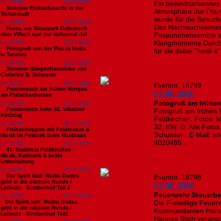
Nr. 18795
01.08.2026
Ein beeindruckendes K
Sommer Einkaufsnacht in der
Atmosphäre der Pfarr
Tiebelstadt
wurde für die Besuc
Nr. 18794
29.07.2026
Das Nachwuchsensem
Hurra, am Naturpark Dobratsch
über Villach war der Vollmond da!
Posaunenensemble so
Klangmomente.Durch 
Nr. 18793
29.07.2026
Fotogruß von der Piazza Unita
für sie dabei "heidi-
in Tarvisio
Nr. 18792
29.07.2026
Sommer-Stiegenhausdeko von
Christine B. Schusser
Nr. 18791
29.07.2026
Eventnr. 18799
Fotobesuch am frühen Morgen
03.08.2026
am Flatschachersee
Fotogruß am frühe
Nr. 18790
27.07.2026
Fotobesuch beim 81. Villacher
Fotogruß am frühen 
Kirchtag
Feldkirchen. Fotos: 
Nr. 18789
26.07.2026
32. KW. ©. Alle Foto
Frühschoppen mit Feldmesse &
Schusser . E-Mail: i
Musik im Festzelt beim Rüsthaus
4020485 .
Nr. 18788
26.07.2026
47. Stadtfest Feldkirchen –
Musik, Kulinarik & beste
Unterhaltung
Nr. 18787
26.07.2026
Der Spirit lebt: Rollin Dudes
Eventnr. 18798
geht in die nächste Runde /
02.08.2026
Leibnitz - Grottenhof Teil 2
Feuerwehr Steuerber
Nr. 18786
26.07.2026
​Der Spirit lebt: Rollin Dudes
Die Freiwillige Feue
geht in die nächste Runde /
Kommandanten Hans 
Leibnitz - Grottenhof Teil1
Hannes Stich veranst