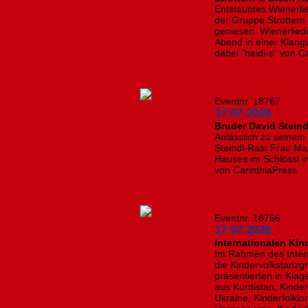
Entstaubtes Wienerl
der Gruppe Strottern 
geniesen. Wienerlied
Abend in einer Klangvi
dabei "heidi-s" von C
Eventnr. 18767
17.07.2026
Bruder David Stein
Anlässlich zu seinem
Steindl-Rast Frau M
Hauses im Schlössl in
von CarinthiaPress
Eventnr. 18766
17.07.2026
Internationalen Kin
Im Rahmen des Intern
die Kindervolkstanzg
präsentierten in Kla
aus Kurdistan, Kinde
Ukraine, Kinderfolkl