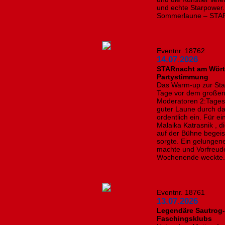
und echte Starpower. 
Sommerlaune – STARta
Eventnr. 18762
14.07.2026
STARnacht am Wörth
Partystimmung
Das Warm-up zur Sta
Tage vor dem großen 
Moderatoren 2:Tages
guter Laune durch d
ordentlich ein. Für 
Malaika Katrasnik , d
auf der Bühne begei
sorgte. Ein gelungene
machte und Vorfreude
Wochenende weckte. F
Eventnr. 18761
13.07.2026
Legendäre Sautrog-
Faschingsklubs