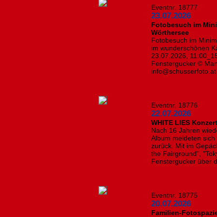
Eventnr. 18777
23.07.2026
Fotobesuch im Mini
Wörthersee
Fotobesuch im Minimu
im wunderschönen Kär
23.07.2026, 11:00_15
Fenstergucker © Manf
info@schusserfoto.at
Eventnr. 18776
22.07.2026
WHITE LIES Konzert
Nach 16 Jahren wiede
Album meldeten sich 
zurück. Mit im Gepäck 
the Fairground", "Tok
Fenstergucker über d
Eventnr. 18775
20.07.2026
Familien-Fotospazi