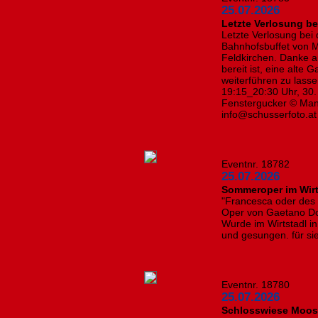
25.07.2026
​Letzte Verlosung b
Letzte Verlosung bei
Bahnhofsbuffet von 
Feldkirchen. Danke 
bereit ist, eine alte 
weiterführen zu lasse
19:15_20:30 Uhr, 30.
Fenstergucker © Manf
info@schusserfoto.a
Eventnr. 18782
25.07.2026
Sommeroper im Wirt
"Francesca oder des
Oper von Gaetano Do
Wurde im Wirtstadl in
und gesungen. für sie
Eventnr. 18780
25.07.2026
Schlosswiese Moosb