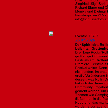
Siegfried „Sigi“ Sari
Richard Ebner und Ch
Monika und Dietmar K
Fenstergucker © Manf
info@schusserfoto.at
Eventnr. 18787
26.07.2026
Der Spirit lebt: Rol
Leibnitz - Grottenho
Drei Tage Rock’n’Rol
großartige Community
Festivals am Grotten
Premiere – erstmals 
Festival weiter. Denn
nicht enden. Im erste
große Veränderung i
dessen, was Rollin D
hat sich das Team in
Community umgehört:
gedreht werden, um 
Themen wie Camping
fließen nun in die Pl
Neuerung, das marke
wurde hervorragend 