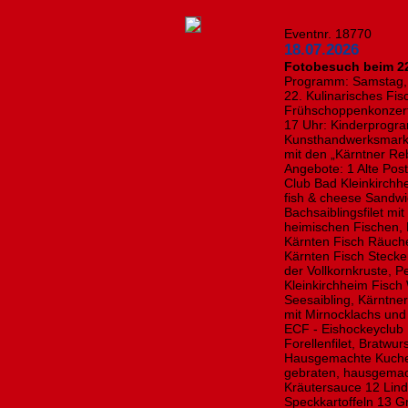
Eventnr. 18770
18.07.2026
Fotobesuch beim 22
Programm: Samstag, 1
22. Kulinarisches Fis
Frühschoppenkonzert
17 Uhr: Kinderprogra
Kunsthandwerksmarkt 
mit den „Kärntner Reb
Angebote: 1 Alte Post
Club Bad Kleinkirch
fish & cheese Sandw
Bachsaiblingsfilet mi
heimischen Fischen,
Kärnten Fisch Räuch
Kärnten Fisch Stecker
der Vollkornkruste, 
Kleinkirchheim Fisch
Seesaibling, Kärntne
mit Mirnocklachs und
ECF - Eishockeyclub
Forellenfilet, Bratw
Hausgemachte Kuchen
gebraten, hausgemach
Kräutersauce 12 Linde
Speckkartoffeln 13 G