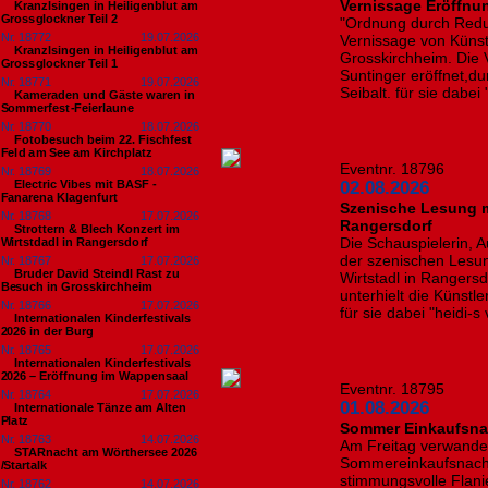
Vernissage Eröffnu
Kranzlsingen in Heiligenblut am
Grossglockner Teil 2
"Ordnung durch Reduk
Nr. 18772
19.07.2026
Vernissage von Künst
Kranzlsingen in Heiligenblut am
Grosskirchheim. Die
Grossglockner Teil 1
Suntinger eröffnet,d
Nr. 18771
19.07.2026
Seibalt. für sie dabei
Kameraden und Gäste waren in
Sommerfest-Feierlaune
Nr. 18770
18.07.2026
Fotobesuch beim 22. Fischfest
Feld am See am Kirchplatz
Eventnr. 18796
Nr. 18769
18.07.2026
Electric Vibes mit BASF -
02.08.2026
Fanarena Klagenfurt
Szenische Lesung mi
Nr. 18768
17.07.2026
Rangersdorf
Strottern & Blech Konzert im
Die Schauspielerin, A
Wirtstdadl in Rangersdorf
der szenischen Lesung
Nr. 18767
17.07.2026
Bruder David Steindl Rast zu
Wirtstadl in Rangersd
Besuch in Grosskirchheim
unterhielt die Künstl
Nr. 18766
17.07.2026
für sie dabei "heidi-s
Internationalen Kinderfestivals
2026 in der Burg
Nr. 18765
17.07.2026
Internationalen Kinderfestivals
2026 – Eröffnung im Wappensaal
Eventnr. 18795
Nr. 18764
17.07.2026
01.08.2026
Internationale Tänze am Alten
Platz
Sommer Einkaufsnac
Nr. 18763
14.07.2026
Am Freitag verwandel
STARnacht am Wörthersee 2026
Sommereinkaufsnacht 
/Startalk
stimmungsvolle Flanie
Nr. 18762
14.07.2026