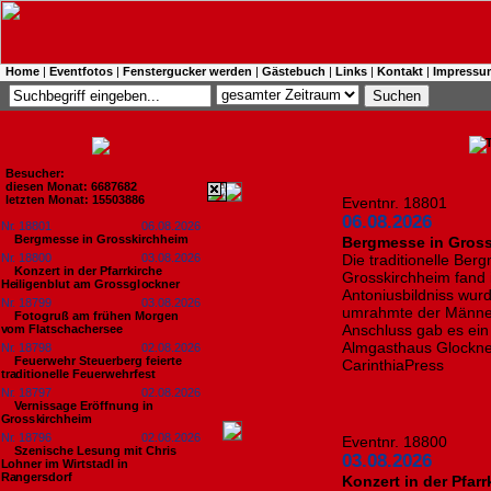
Home
|
Eventfotos
|
Fenstergucker werden
|
Gästebuch
|
Links
|
Kontakt
|
Impressu
Besucher:
diesen Monat: 6687682
letzten Monat: 15503886
Eventnr. 18801
06.08.2026
Nr. 18801
06.08.2026
Bergmesse in Grosskirchheim
Bergmesse in Gros
Nr. 18800
03.08.2026
Die traditionelle Ber
Konzert in der Pfarrkirche
Grosskirchheim fand i
Heiligenblut am Grossglockner
Antoniusbildniss wur
Nr. 18799
03.08.2026
umrahmte der Männer
Fotogruß am frühen Morgen
Anschluss gab es ei
vom Flatschachersee
Almgasthaus Glocknerb
Nr. 18798
02.08.2026
Feuerwehr Steuerberg feierte
CarinthiaPress
traditionelle Feuerwehrfest
Nr. 18797
02.08.2026
Vernissage Eröffnung in
Grosskirchheim
Nr. 18796
02.08.2026
Eventnr. 18800
Szenische Lesung mit Chris
03.08.2026
Lohner im Wirtstadl in
Rangersdorf
Konzert in der Pfar