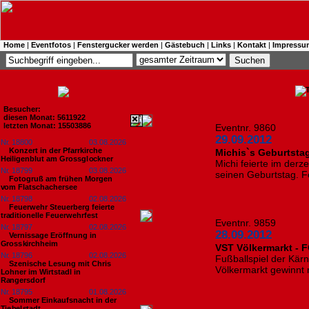
Home
|
Eventfotos
|
Fenstergucker werden
|
Gästebuch
|
Links
|
Kontakt
|
Impressu
Besucher:
diesen Monat: 5611922
letzten Monat: 15503886
Eventnr. 9860
29.09.2012
Nr. 18800
03.08.2026
Konzert in der Pfarrkirche
Michis`s Geburtsta
Heiligenblut am Grossglockner
Michi feierte im derz
Nr. 18799
03.08.2026
seinen Geburtstag. Fo
Fotogruß am frühen Morgen
vom Flatschachersee
Nr. 18798
02.08.2026
Feuerwehr Steuerberg feierte
traditionelle Feuerwehrfest
Eventnr. 9859
Nr. 18797
02.08.2026
28.09.2012
Vernissage Eröffnung in
Grosskirchheim
VST Völkermarkt - 
Nr. 18796
02.08.2026
Fußballspiel der Kärn
Szenische Lesung mit Chris
Völkermarkt gewinnt m
Lohner im Wirtstadl in
Rangersdorf
Nr. 18795
01.08.2026
Sommer Einkaufsnacht in der
Tiebelstadt