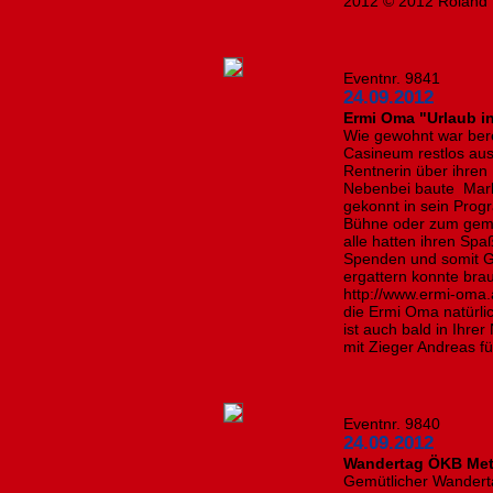
2012 © 2012 Roland 
Eventnr. 9841
24.09.2012
Ermi Oma "Urlaub i
Wie gewohnt war bere
Casineum restlos aus
Rentnerin über ihren 
Nebenbei baute Mark
gekonnt in sein Prog
Bühne oder zum geme
alle hatten ihren Sp
Spenden und somit Gu
ergattern konnte brauc
http://www.ermi-oma.
die Ermi Oma natürli
ist auch bald in Ihrer
mit Zieger Andreas fü
Eventnr. 9840
24.09.2012
Wandertag ÖKB Met
Gemütlicher Wanderta