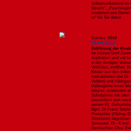
Volksmusikabend im B
Streich“, „Poschkoglm
moderiert von Daniel 
re" für Sie dabei
Eventnr. 9848
26.09.2012
Eröffnung der Kinde
Im kleinen Dorf Zweini
Kraßnitzer und mit U
in der dortigen Volks
Veit/Glan, eröffnet. 
Kinder von den tollen
Instruktionen von Dr
Velden) und Hildegar
Malbegleiterinnen Ma
Weyrer, enstanden di
Schuljahres mit allen
bewundern sein werde
seinen 61. Geburtstag
Bgm. DI Franz Sabitz
Printschler (Obfrau 
Direktorin) begrüßen
Semester 70.- € incl.
Gemischten Chor Zwe