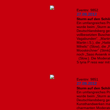
Eventnr. 9852
27.09.2012
Sturm auf den Schi
Ein umfangreiches P
wurde beim „Sturm auf
Deutschlandsberg ge
vollbesetzten Busche
Vagabunden“, „Martin
Martin i.S.), die „Ha
Mihelic“ (Slow), die 
Mooskirchner“ (Stmk)
noch „Saso Avsenik m
(Slow.). Die Moderat
S tyria P ress war mit
Eventnr. 9851
27.09.2012
Sturm auf den Schil
Ein umfangreiches P
wurde beim „Sturm auf
Deutschlandsberg ge
Kunsthandwerken mac
charmanten Moderator