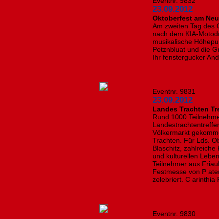
Eventnr. 9832
23.09.2012
Oktoberfest am Neuen
Am zweiten Tag des 
nach dem KIA-Motodr
musikalische Höhepun
Petznbluat und die G
Ihr fenstergucker An
Eventnr. 9831
23.09.2012
Landes Trachten Tre
Rund 1000 Teilnehme
Landestrachtentreff
Völkermarkt gekommen
Trachten. Für Lds. O
Blaschitz, zahlreiche
und kulturellen Lebe
Teilnehmer aus Friau
Festmesse von P ate
zelebriert. C arinthia
Eventnr. 9830