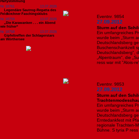
Partystimmung
Nr. 18761
13.07.2026
Legendäre Sautrog-Regatta des
Feldkirchner Faschingsklubs
Eventnr. 9854
Nr. 18759
13.07.2026
27.09.2012
„Die Karawanken . . . ein Abend
wie früher“
Sturm auf den Schi
Nr. 18758
13.07.2026
Ein umfangreiches P
Gipfeltreffen der Schlagerstars
wurde beim „Sturm auf
am Wörthersee
Deutschlandsberg ge
Buschenschankzelt sp
Deutschlandsberg“, 
„Alpentraum“, die „Sul
ress war mit "Alois-re
Eventnr. 9853
27.09.2012
Sturm auf den Schil
Trachtenmodescha
Ein umfangreiches P
wurde beim „Sturm auf
Deutschlandsberg ge
Erntedankfest mit Pf
regionale Trachten-
Bühne. S tyria P res