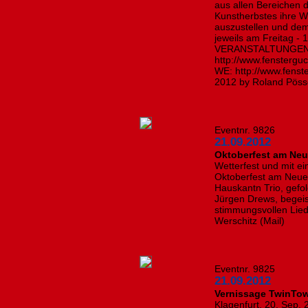
aus allen Bereichen 
Kunstherbstes ihre W
auszustellen und dem
jeweils am Freitag 
VERANSTALTUNGEN! Be
http://www.fenstergu
WE: http://www.fens
2012 by Roland Pöss
Eventnr. 9826
21.09.2012
Oktoberfest am Neue
Wetterfest und mit e
Oktoberfest am Neue
Hauskantn Trio, gefo
Jürgen Drews, begeis
stimmungsvollen Lied
Werschitz (Mail)
Eventnr. 9825
21.09.2012
Vernissage TwinTo
Klagenfurt, 20. Sep. 