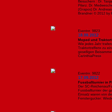
Besuchern : Dr. Tanja
Pilarz. Dr. Medwesche
(Grapos) Dr. Andreas 
Brandner © 2012 by 
Eventnr. 9823
18.09.2012
Moped und Traktort
Wie jedes Jahr trafe
Traktortreffens zu e
geselligen Beisammens
CarinthiaPress
Eventnr. 9822
17.09.2012
Fussballturnier in 
Der SC-Reichenau/Fal
Fussballturnier der g
Einsatz waren von de
Fenstergucker: Wiede