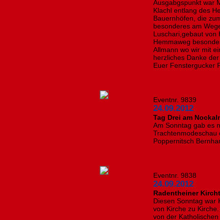
Ausgabgspunkt war Me
Klachl entlang des 
Bauernhöfen, die zum
besonderes am Weges
Luschari,gebaut von 
Hemmaweg besonders 
Allmann wo wir mit e
herzliches Danke der
Euer Fenstergucker 
Eventnr. 9839
24.09.2012
Tag Drei am Nockal
Am Sonntag gab es n
Trachtenmodeschau de
Poppernitsch Bernha
Eventnr. 9838
24.09.2012
Radentheiner Kirch
Diesen Sonntag war K
von Kirche zu Kirche
von der Katholischen 