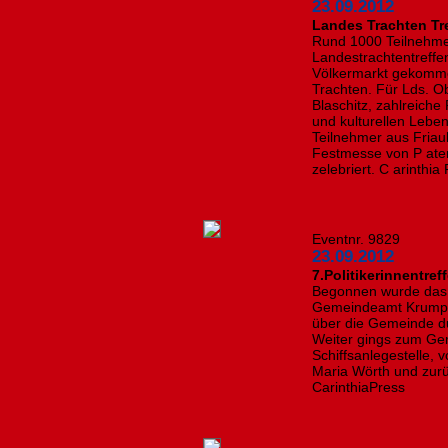
23.09.2012
Landes Trachten Tre
Rund 1000 Teilnehme
Landestrachtentreff
Völkermarkt gekommen
Trachten. Für Lds. O
Blaschitz, zahlreiche
und kulturellen Lebe
Teilnehmer aus Friau
Festmesse von P ate
zelebriert. C arinthia
Eventnr. 9829
23.09.2012
7.Politikerinnentre
Begonnen wurde das 
Gemeindeamt Krumpen
über die Gemeinde du
Weiter gings zum Ge
Schiffsanlegestelle, 
Maria Wörth und zurüc
CarinthiaPress