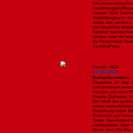
http://www.stadtgaler
Ausstellungseröffnun
Oktober 2012 TwinTow
Ausstellungsserie der
Jedes Jahr werden 2 
von Klagenfurt einge
Kärntner KünstlerInne
werden unter ein bes
die Partnerstadt Des
CarinthiaPress
Eventnr. 9824
21.09.2012
Buchpräsentation -
Klagenfurt, 20. Sep
und prominent besuc
Künstler und seine Wel
Klaudia Quinesser, i
Der Inhalt des großf
neben vielen Abbild
Entstehung seiner Bil
Österreich und Vene
Seiten, Harteinband 
schutzlackiert. Über
Worte: Herr Dipl.Kfm.