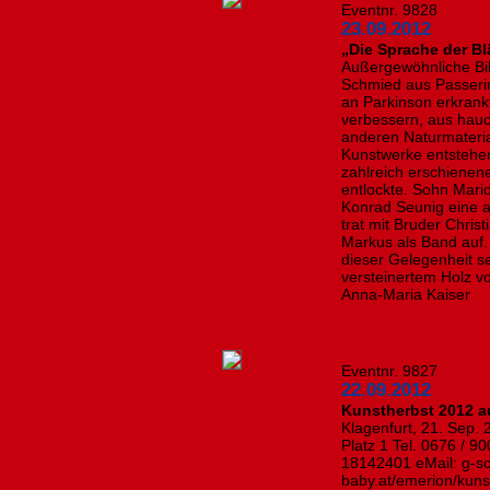
Eventnr. 9828
23.09.2012
„Die Sprache der Bl
Außergewöhnliche Bild
Schmied aus Passeri
an Parkinson erkrankt
verbessern, aus hauc
anderen Naturmateri
Kunstwerke entstehe
zahlreich erschiene
entlockte. Sohn Mari
Konrad Seunig eine a
trat mit Bruder Chris
Markus als Band auf. 
dieser Gelegenheit s
versteinertem Holz vo
Anna-Maria Kaiser
Eventnr. 9827
22.09.2012
Kunstherbst 2012 a
Klagenfurt, 21. Sep.
Platz 1 Tel. 0676 / 9
18142401 eMail: g-s
baby.at/emerion/kunst