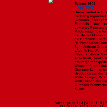
Eventnr. 9821
17.09.2012
Heimatherbst in Ebe
Großartig organisier
(Obmann Josef Pliemi
Eberstein. Nach einer
Lawrence Pinto und 
Mack, zeigten die V
der kleine Ort alles
die Gemeinde Eberst
Dr. Peter Kaiser übe
Bgm. Andreas Grabusc
LAbg. Wilma Warmuth,
(Geschäftsführer Ge
Anita Knafl, Harald U
Kräutergartenexpertin
Watscher führten du
Gewinner konnten sich
streck dich von der T
Walter Prieger, Ware
Walter Kirsch aus Kr
Autohaus Pliemitsche
Kaiser
:
Vorherige <<
1
|
2
|
3
|
4
|
5
|
6
|
7
17
|
18
|
19
|
20
|
21
|
22
|
23
|