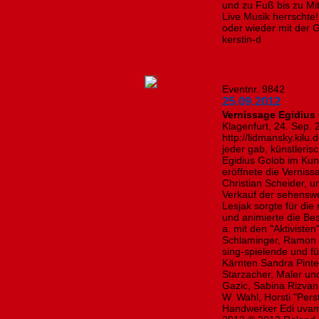
und zu Fuß bis zu Mit
Live Musik herrschte
oder wieder mit der G
kerstin-d
Eventnr. 9842
25.09.2012
Vernissage Egidius
Klagenfurt, 24. Sep.
http://lidmansky.kilu.
jeder gab, künstleri
Egidius Golob im Ku
eröffnete die Vernis
Christian Scheider, u
Verkauf der sehensw
Lesjak sorgte für die
und animierte die Bes
a. mit den "Aktiviste
Schlaminger, Ramon v
sing-spielende und fü
Kärnten Sandra Pinter
Starzacher, Maler un
Gazic, Sabina Rizvan,
W. Wahl, Horsti "Per
Handwerker Edi uvam.