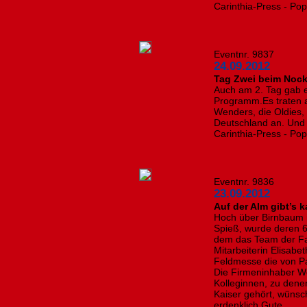
Carinthia-Press - Po
Eventnr. 9837
24.09.2012
Tag Zwei beim Nock
Auch am 2. Tag gab es
Programm.Es traten a
Wenders, die Oldies,
Deutschland an. Und d
Carinthia-Press - Po
Eventnr. 9836
23.09.2012
Auf der Alm gibt’s 
Hoch über Birnbaum i
Spieß, wurde deren 6
dem das Team der Fa
Mitarbeiterin Elisabe
Feldmesse die von Pa
Die Firmeninhaber W
Kolleginnen, zu dene
Kaiser gehört, wünsc
erdenklich Gute.