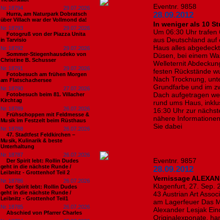
Eventnr. 9858
Nr. 18794
29.07.2026
28.09.2012
Hurra, am Naturpark Dobratsch
über Villach war der Vollmond da!
In weniger als 10 
Nr. 18793
29.07.2026
Um 06:30 Uhr trafen
Fotogruß von der Piazza Unita
aus Deutschland auf 
in Tarvisio
Haus alles abgedeckt
Nr. 18792
29.07.2026
Sommer-Stiegenhausdeko von
Düsen, bei einem Was
Christine B. Schusser
Welleternit Abdeckun
Nr. 18791
29.07.2026
festen Rückstände w
Fotobesuch am frühen Morgen
Nach Trocknung, unte
am Flatschachersee
Grundfarbe und im zw
Nr. 18790
27.07.2026
Dach aufgetragen wer
Fotobesuch beim 81. Villacher
Kirchtag
rund ums Haus, inklu
Nr. 18789
26.07.2026
16:30 Uhr zur nächste
Frühschoppen mit Feldmesse &
nähere Informationen
Musik im Festzelt beim Rüsthaus
Sie dabei
Nr. 18788
26.07.2026
47. Stadtfest Feldkirchen –
Musik, Kulinarik & beste
Unterhaltung
Nr. 18787
26.07.2026
Eventnr. 9857
Der Spirit lebt: Rollin Dudes
geht in die nächste Runde /
28.09.2012
Leibnitz - Grottenhof Teil 2
Vernissage ALEXAN
Nr. 18786
26.07.2026
Klagenfurt, 27. Sep.
​Der Spirit lebt: Rollin Dudes
geht in die nächste Runde /
43 Austrian Art Asso
Leibnitz - Grottenhof Teil1
am Lagerfeuer Das Mu
Nr. 18785
26.07.2026
Alexander Lesjak Eind
Abschied von Pfarrer Charles
Originalexponate, han