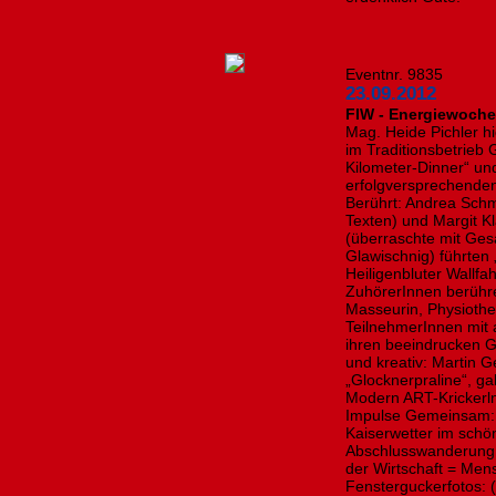
Eventnr. 9835
23.09.2012
FIW - Energiewoche
Mag. Heide Pichler h
im Traditionsbetrieb 
Kilometer-Dinner“ un
erfolgversprechende
Berührt: Andrea Schmi
Texten) und Margit K
(überraschte mit Gesa
Glawischnig) führten 
Heiligenbluter Wallfa
ZuhörerInnen berühr
Masseurin, Physiothe
TeilnehmerInnen mit 
ihren beeindrucken G
und kreativ: Martin G
„Glocknerpraline“, g
Modern ART-Krickerln
Impulse Gemeinsam: 
Kaiserwetter im schö
Abschlusswanderung
der Wirtschaft = Me
Fensterguckerfotos: 