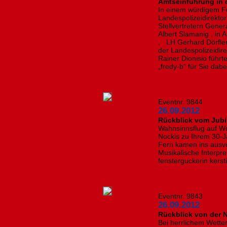
Amtseinführung in 
In einem würdigem Fe
Landespolizeidirektor
Stellvertretern Gene
Albert Slamanig , in
, LH Gerhard Dörfler
der Landespolizeidirek
Rainer Dionisio führte
„fredy-b“ für Sie dabe
Eventnr. 9844
26.09.2012
Rückblick vom Jubi
Wahnsinnsflug auf Wo
Nockis zu Ihrem 30-J
Fern kamen ins ausve
Musikalische Interpre
fensterguckerin kerst
Eventnr. 9843
26.09.2012
Rückblick von der
Bei herrlichem Wette