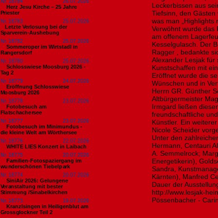
Nr. 18784
26.07.2026
Leckerbissen aus se
Herz Jesu Kirche – 25 Jahre
Tiefsinn, den Gästen
Priester
was man „Highlights 
Nr. 18783
25.07.2026
​Letzte Verlosung bei der
Verwöhnt wurde das P
Sparverein-Aushebung
am offenem Lagerfeu
Nr. 18782
25.07.2026
Kesselgulasch. Der B
Sommeroper im Wirtstadl in
Ragger , bedankte si
Rangersdorf
Alexander Lesjak für
Nr. 18780
25.07.2026
Schlosswiese Moosburg 2026 -
Kunstschaffen mit e
Tag 2
Eröffnet wurde die s
Nr. 18779
24.07.2026
Wünschen und in Vert
Eröffnung Schlosswiese
Herrn GR. Günther Sc
Moosburg 2026
Altbürgermeister Mag
Nr. 18778
23.07.2026
Irmgard ließen diese
Fotobesuch am
Flatschachersee
freundschaftliche u
Nr. 18777
23.07.2026
Künstler. Ein weitere
Fotobesuch im Minimundus -
Nicole Scheider vorge
die kleine Welt am Wörthersee
Unter den zahlreichen
Nr. 18776
22.07.2026
Hermann, Centauri Al
WHITE LIES Konzert in Laibach
A. Semmelrock; Margi
Nr. 18775
20.07.2026
Energetikerin), Gold
Familien-Fotospaziergang im
wunderschönen Tiebelpark
Sandra, Kunstmanage
Nr. 18774
20.07.2026
Kärnten), Manfred Ce
SiniAir 2026: Gelungene
Dauer der Ausstellun
Veranstaltung mit bester
http://www.lesjak-hei
Stimmung /Sinabelkirchen
Pössenbacher - Cari
Nr. 18773
19.07.2026
Kranzlsingen in Heiligenblut am
Grossglockner Teil 2