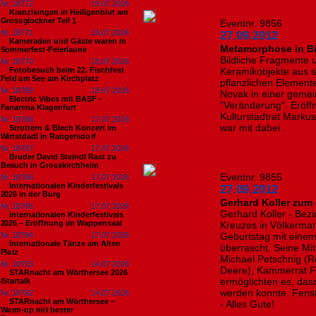
Nr. 18772
19.07.2026
Kranzlsingen in Heiligenblut am
Grossglockner Teil 1
Eventnr. 9856
Nr. 18771
19.07.2026
27.09.2012
Kameraden und Gäste waren in
Metamorphose in B
Sommerfest-Feierlaune
Bildliche Fragmente
Nr. 18770
18.07.2026
Fotobesuch beim 22. Fischfest
Keramikobjekte aus st
Feld am See am Kirchplatz
pflanzlichen Element
Nr. 18769
18.07.2026
Novak in einer geme
Electric Vibes mit BASF -
"Veränderung". Eröff
Fanarena Klagenfurt
Kulturstadtrat Markus
Nr. 18768
17.07.2026
war mit dabei .
Strottern & Blech Konzert im
Wirtstdadl in Rangersdorf
Nr. 18767
17.07.2026
Bruder David Steindl Rast zu
Besuch in Grosskirchheim
Eventnr. 9855
Nr. 18766
17.07.2026
Internationalen Kinderfestivals
27.09.2012
2026 in der Burg
Gerhard Koller zum 
Nr. 18765
17.07.2026
Gerhard Koller - Bezi
Internationalen Kinderfestivals
2026 – Eröffnung im Wappensaal
Kreuzes in Völkermar
Nr. 18764
17.07.2026
Geburtstag mit eine
Internationale Tänze am Alten
überrascht. Seine Mit
Platz
Michael Petschnig (R
Nr. 18763
14.07.2026
Deere), Kammerrat F
STARnacht am Wörthersee 2026
ermöglichten es, das
/Startalk
werden konnte. Fenst
Nr. 18762
14.07.2026
STARnacht am Wörthersee –
- Alles Gute!
Warm-up mit bester