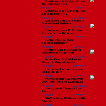
Kranzlsingen in Heiligenblut am
Grossglockner Teil 2
Nr. 18772
19.07.2026
Kranzlsingen in Heiligenblut am
Grossglockner Teil 1
Nr. 18771
19.07.2026
Kameraden und Gäste waren in
Sommerfest-Feierlaune
Nr. 18770
18.07.2026
Fotobesuch beim 22. Fischfest
Feld am See am Kirchplatz
Nr. 18769
18.07.2026
Electric Vibes mit BASF -
Fanarena Klagenfurt
Nr. 18768
17.07.2026
Strottern & Blech Konzert im
Wirtstdadl in Rangersdorf
Nr. 18767
17.07.2026
Bruder David Steindl Rast zu
Besuch in Grosskirchheim
Nr. 18766
17.07.2026
Internationalen Kinderfestivals
2026 in der Burg
Nr. 18765
17.07.2026
Internationalen Kinderfestivals
2026 – Eröffnung im Wappensaal
Nr. 18764
17.07.2026
Internationale Tänze am Alten
Platz
Nr. 18763
14.07.2026
STARnacht am Wörthersee 2026
/Startalk
Nr. 18762
14.07.2026