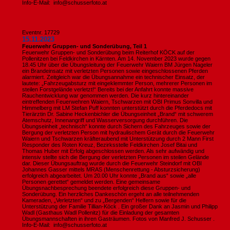
Info-E-Mail: info@schusserfoto.at
Eventnr. 17729
15.11.2023
Feuerwehr Gruppen- und Sonderübung, Teil 1
Feuerwehr Gruppen- und Sonderübung beim Reiterhof KÖCK auf der
Pollenitzen bei Feldkirchen in Kärnten. Am 14. November 2023 wurde gegen
18.45 Uhr über die Übungsleitung der Feuerwehr Waiern BM Jürgen Nageler
ein Brandeinsatz mit verletzten Personen sowie eingeschlossenen Pferden
alarmiert. Zeitgleich war die Übungsannahme ein technischer Einsatz, der
lautete: „Fahrzeugabsturz mit eingeklemmter Person, mehrerer Personen im
steilen Forstgelände verletzt!“ Bereits bei der Anfahrt konnte massive
Rauchentwicklung war genommen werden. Die kurz hintereinander
eintreffenden Feuerwehren Waiern, Tschwarzen mit OBI Primus Sonvilla und
Himmelberg mit LM Stefan Puff konnten unterstützt durch die Pferdedocs mit
Tierärztin Dr. Sabine Heckenbichler die Übungseinheit „Brand“ mit schwerem
Atemschutz, Innenangriff und Wasserversorgung durchführen. Die
Übungseinheit „technisch“ konnte durch Sichern des Fahrzeuges sowie der
Bergung der verletzten Person mit hydraulischem Gerät durch die Feuerwehr
Waiern und Tschwarzen kräfteraubend mit Unterstützung durch 2 Mann First
Responder des Roten Kreuz, Bezirksstelle Feldkirchen Josef Bitai und
Thomas Huber mit Erfolg abgeschlossen werden. Als sehr aufwändig und
intensiv stellte sich die Bergung der verletzten Personen im steilen Gelände
dar. Dieser Übungsauftrag wurde durch die Feuerwehr Steindorf mit OBI
Johannes Gasser mittels MRAS (Menschenrettung - Absturzsicherung)
erfolgreich abgearbeitet. Um 20.00 Uhr konnte „Brand aus“ sowie „alle
Personen gerettet“ gemeldet werden. Eine gemeinsame
Übungsnachbesprechung beendete erfolgreich diese Gruppen- und
Sonderübung. Ein herzliches Dankeschön ergeht an alle teilnehmenden
Kameraden, „Verletzten“ und zu „Bergenden“ Helfern sowie für die
Unterstützung der Familie Tillian-Köck . Ein großer Dank an Jasmin und Philipp
Wadl (Gasthaus Wadl Pollenitz) für die Einladung der gesamten
Übungsmannschaften in ihren Gasträumen. Fotos von Manfred J. Schusser .
Info-E-Mail: info@schusserfoto.at