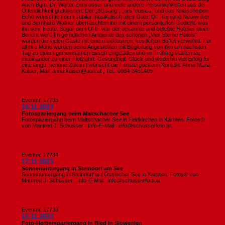
Auch Bgm. Dr. Walter Zemrosser und viele andere Persönlichkeiten aus der
Öffentlichkeit gratulierten. Der „8Gsang“, „ars musica“ und das Kniascheiben
Echo wünschten dem Jubilar musikalisch alles Gute. Dr. Raimund Neuwirther
und Bernhard Wallner überraschten ihn mit einem persönlichen Gedicht, was
ihn sehr freute. Sogar dem ORF war der bekannte und beliebte Hotelier einen
Bericht wert. Im gemütlichen Ambiente des schönen „Vier Sterne Hotels“
wurden die vielen Gäste mit einem exklusiven, köstlichen Buffet verwöhnt. Für
all ihre Mühe wurden seine Angestellten mit Begleitung von ihm am nächsten
Tag zu einem gemeinsamen Essen eingeladen und im Frühling starten sie
miteinander zu einer Floßfahrt. Gesundheit, Glück und weiterhin viel Erfolg für
eine lange, schöne Zukunft wünscht die Fensterguckerin Kontakt: Anna-Maria
Kaiser, Mail: anna.kaiser@aon.at , Tel.: 0664-3451405
Eventnr. 17735
18.11.2023
Fotospaziergang beim Maltschacher See
Fotospaziergang beim Maltschacher See in Feldkirchen in Kärnten. Fotos©
von Manfred J. Schusser . Info-E-Mail: info@schusserfoto.at
Eventnr. 17734
17.11.2023
Sonnenuntergang in Steindorf am See
Sonnenuntergang in Steindorf am Ossiacher See in Kärnten. Fotos© von
Manfred J. Schusser . Info-E-Mail: info@schusserfoto.at
Eventnr. 17733
16.11.2023
Foto-Herbstspaziergang in Bled in Slowenien