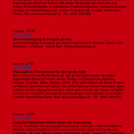
Wadl und den Enkel der Autorin Veit-Ander-Aichbichler als Sprecher und
andere Persönlichkeiten im zahlreichen Publikum begrüßen. Katharina Brunner
rundete mit Harfenklängen das schöne Programm ab. Kontakt: Anna-Maria
Kaiser, Mail: anna.kaiser@aon.at , Tel.: 0664-3451405
Eventnr. 17738
19.11.2023
Sonnenuntergang in Ossiach am See
Sonnenuntergang in Ossiach am See in Feldkirchen in Kärnten. Fotos© von
Manfred J. Schusser . Info-E-Mail: info@schusserfoto.at
Eventnr. 17737
19.11.2023
Flohmarkt im Pfarrzentrum St. Veit an der Glan
Beim Flohmarkt im Pfarrzentrum St. Veit an der Glan werden die vielen
begeisterten Besucher immer wieder fündig. Ob Spielsachen, Kleidung,
Schuhe, Geschirr, Bilder, Bücher, DVDs, CDs oder einfach nur Krims Krams-
ein Besuch dort lohnt sich immer. Die netten Betreuer freuen sich auch, wenn
schöne Sachen abgegeben werden. Noch dazu werden die Gäste mit Kaffee
und Kuchen verwöhnt. Anregende Kommunikation darf natürlich nicht fehlen.
Kontakt: Anna-Maria Kaiser, Mail: anna.kaiser@aon.at , Tel.: 0664-3451405
Eventnr. 17736
19.11.2023
​Leopold Krassnitzer feierte seinen 60. Geburtstag
Am 13. November feierte Leopold Krassnitzer, Chef vom Hotel Prechtlhof in
Althofen, leidenschaftlicher Koch und passionierter Jäger mit Familie und
Freunden, die zum Teil von weither gekommen waren, seinen 60. Geburtstag.