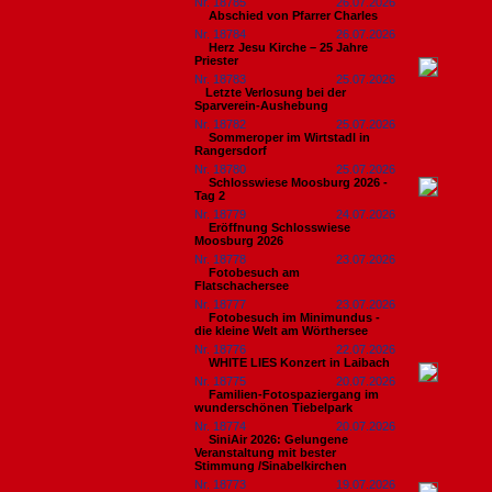
Nr. 18785
26.07.2026
Abschied von Pfarrer Charles
Nr. 18784
26.07.2026
Herz Jesu Kirche – 25 Jahre
Priester
Nr. 18783
25.07.2026
​Letzte Verlosung bei der
Sparverein-Aushebung
Nr. 18782
25.07.2026
Sommeroper im Wirtstadl in
Rangersdorf
Nr. 18780
25.07.2026
Schlosswiese Moosburg 2026 -
Tag 2
Nr. 18779
24.07.2026
Eröffnung Schlosswiese
Moosburg 2026
Nr. 18778
23.07.2026
Fotobesuch am
Flatschachersee
Nr. 18777
23.07.2026
Fotobesuch im Minimundus -
die kleine Welt am Wörthersee
Nr. 18776
22.07.2026
WHITE LIES Konzert in Laibach
Nr. 18775
20.07.2026
Familien-Fotospaziergang im
wunderschönen Tiebelpark
Nr. 18774
20.07.2026
SiniAir 2026: Gelungene
Veranstaltung mit bester
Stimmung /Sinabelkirchen
Nr. 18773
19.07.2026