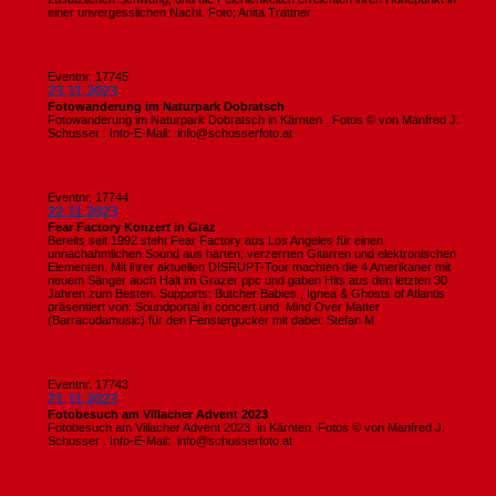
einer unvergesslichen Nacht. Foto; Anita Trattner
Eventnr. 17745
23.11.2023
Fotowanderung im Naturpark Dobratsch
Fotowanderung im Naturpark Dobratsch in Kärnten . Fotos © von Manfred J.
Schusser . Info-E-Mail: info@schusserfoto.at
Eventnr. 17744
22.11.2023
Fear Factory Konzert in Graz
Bereits seit 1992 steht Fear Factory aus Los Angeles für einen
unnachahmlichen Sound aus harten, verzerrten Gitarren und elektronischen
Elementen. Mit ihrer aktuellen DISRUPT-Tour machten die 4 Amerikaner mit
neuem Sänger auch Halt im Grazer ppc und gaben Hits aus den letzten 30
Jahren zum Besten. Supports: Butcher Babies , Ignea & Ghosts of Atlantis
präsentiert von: Soundportal in concert und Mind Over Matter
(Barracudamusic) für den Fenstergucker mit dabei: Stefan M
Eventnr. 17743
21.11.2023
Fotobesuch am Villacher Advent 2023
Fotobesuch am Villacher Advent 2023 in Kärnten. Fotos © von Manfred J.
Schusser . Info-E-Mail: info@schusserfoto.at