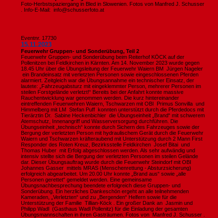
Foto-Herbstspaziergang in Bled in Slowenien. Fotos von Manfred J. Schusser
. Info-E-Mail: info@schusserfoto.at
Eventnr. 17730
15.11.2023
Feuerwehr Gruppen- und Sonderübung, Teil 2
Feuerwehr Gruppen- und Sonderübung beim Reiterhof KÖCK auf der
Pollenitzen bei Feldkirchen in Kärnten. Am 14. November 2023 wurde gegen
18.45 Uhr über die Übungsleitung der Feuerwehr Waiern BM Jürgen Nageler
ein Brandeinsatz mit verletzten Personen sowie eingeschlossenen Pferden
alarmiert. Zeitgleich war die Übungsannahme ein technischer Einsatz, der
lautete: „Fahrzeugabsturz mit eingeklemmter Person, mehrerer Personen im
steilen Forstgelände verletzt!“ Bereits bei der Anfahrt konnte massive
Rauchentwicklung war genommen werden. Die kurz hintereinander
eintreffenden Feuerwehren Waiern, Tschwarzen mit OBI Primus Sonvilla und
Himmelberg mit LM Stefan Puff konnten unterstützt durch die Pferdedocs mit
Tierärztin Dr. Sabine Heckenbichler die Übungseinheit „Brand“ mit schwerem
Atemschutz, Innenangriff und Wasserversorgung durchführen. Die
Übungseinheit „technisch“ konnte durch Sichern des Fahrzeuges sowie der
Bergung der verletzten Person mit hydraulischem Gerät durch die Feuerwehr
Waiern und Tschwarzen kräfteraubend mit Unterstützung durch 2 Mann First
Responder des Roten Kreuz, Bezirksstelle Feldkirchen Josef Bitai und
Thomas Huber mit Erfolg abgeschlossen werden. Als sehr aufwändig und
intensiv stellte sich die Bergung der verletzten Personen im steilen Gelände
dar. Dieser Übungsauftrag wurde durch die Feuerwehr Steindorf mit OBI
Johannes Gasser mittels MRAS (Menschenrettung - Absturzsicherung)
erfolgreich abgearbeitet. Um 20.00 Uhr konnte „Brand aus“ sowie „alle
Personen gerettet“ gemeldet werden. Eine gemeinsame
Übungsnachbesprechung beendete erfolgreich diese Gruppen- und
Sonderübung. Ein herzliches Dankeschön ergeht an alle teilnehmenden
Kameraden, „Verletzten“ und zu „Bergenden“ Helfern sowie für die
Unterstützung der Familie Tillian-Köck . Ein großer Dank an Jasmin und
Philipp Wadl (Gasthaus Wadl Pollenitz) für die Einladung der gesamten
Übungsmannschaften in ihren Gasträumen. Fotos von Manfred J. Schusser .