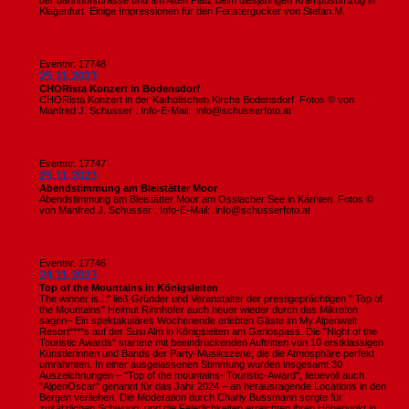
der bahnhofsttrasse und am Alten Platz beim diesjährigen Krampusumzug in
Klagenfurt. Einige Impressionen für den Fenstergucker von Stefan M.
Eventnr. 17748
25.11.2023
CHORista Konzert in Bodensdorf
CHORista Konzert in der Katholischen Kirche Bodensdorf. Fotos © von
Manfred J. Schusser . Info-E-Mail: info@schusserfoto.at
Eventnr. 17747
25.11.2023
Abendstimmung am Bleistätter Moor
Abendstimmung am Bleistätter Moor am Ossiacher See in Kärnten. Fotos ©
von Manfred J. Schusser . Info-E-Mail: info@schusserfoto.at
Eventnr. 17746
24.11.2023
Top of the Mountains in Königsleiten
The winner is..." ließ Gründer und Veranstalter der prestigeprächtigen " Top of
the Mountains" Helmut Rinnhofer auch heuer wieder durch das Mikrofon
sagen– Ein spektakuläres Wochenende erlebten Gäste im My Alpenwelt
Resort****s auf der Susi Alm in Königsleiten am Gerlospass. Die "Night of the
Touristic Awards" startete mit beeindruckenden Auftritten von 10 erstklassigen
Künstlerinnen und Bands der Party-Musikszene, die die Atmosphäre perfekt
umrahmten. In einer ausgelassenen Stimmung wurden insgesamt 30
Auszeichnungen – "Top of the mountains- Touristic-Award", liebevoll auch
"AlpenOscar" genannt für das Jahr 2024 – an herausragende Locations in den
Bergen verliehen. Die Moderation durch Charly Bussmann sorgte für
zusätzlichen Schwung, und die Feierlichkeiten erreichten ihren Höhepunkt in