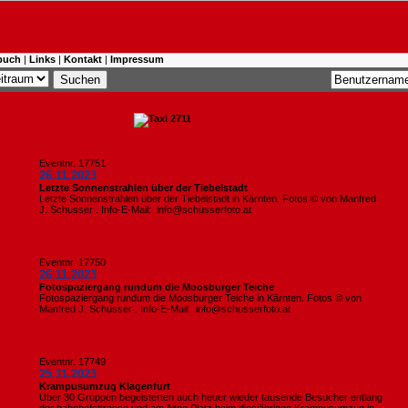
buch
|
Links
|
Kontakt
|
Impressum
Eventnr. 17751
26.11.2023
Letzte Sonnenstrahlen über der Tiebelstadt
Letzte Sonnenstrahlen über der Tiebelstadt in Kärnten. Fotos © von Manfred
J. Schusser . Info-E-Mail: info@schusserfoto.at
Eventnr. 17750
26.11.2023
Fotospaziergang rundum die Moosburger Teiche
Fotospaziergang rundum die Moosburger Teiche in Kärnten. Fotos © von
Manfred J. Schusser . Info-E-Mail: info@schusserfoto.at
Eventnr. 17749
25.11.2023
Krampusumzug Klagenfurt
Über 30 Gruppen begeisterten auch heuer wieder tausende Besucher entlang