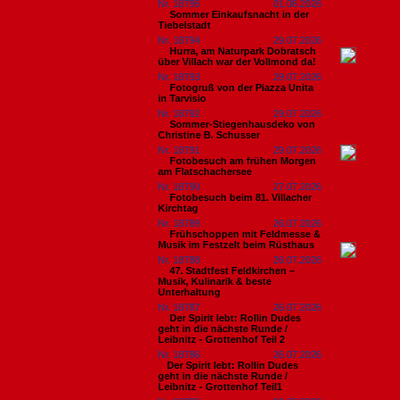
Nr. 18795
01.08.2026
Sommer Einkaufsnacht in der
Tiebelstadt
Nr. 18794
29.07.2026
Hurra, am Naturpark Dobratsch
über Villach war der Vollmond da!
Nr. 18793
29.07.2026
Fotogruß von der Piazza Unita
in Tarvisio
Nr. 18792
29.07.2026
Sommer-Stiegenhausdeko von
Christine B. Schusser
Nr. 18791
29.07.2026
Fotobesuch am frühen Morgen
am Flatschachersee
Nr. 18790
27.07.2026
Fotobesuch beim 81. Villacher
Kirchtag
Nr. 18789
26.07.2026
Frühschoppen mit Feldmesse &
Musik im Festzelt beim Rüsthaus
Nr. 18788
26.07.2026
47. Stadtfest Feldkirchen –
Musik, Kulinarik & beste
Unterhaltung
Nr. 18787
26.07.2026
Der Spirit lebt: Rollin Dudes
geht in die nächste Runde /
Leibnitz - Grottenhof Teil 2
Nr. 18786
26.07.2026
​Der Spirit lebt: Rollin Dudes
geht in die nächste Runde /
Leibnitz - Grottenhof Teil1