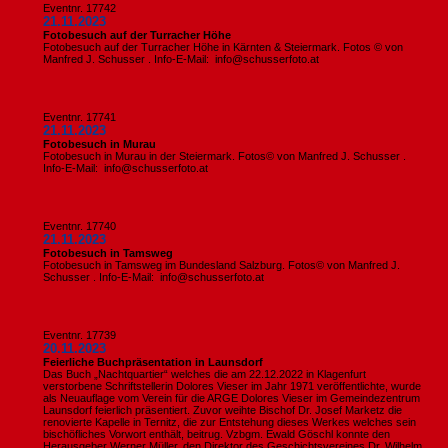
Eventnr. 17742
21.11.2023
Fotobesuch auf der Turracher Höhe
Fotobesuch auf der Turracher Höhe in Kärnten & Steiermark. Fotos © von
Manfred J. Schusser . Info-E-Mail: info@schusserfoto.at
Eventnr. 17741
21.11.2023
Fotobesuch in Murau
Fotobesuch in Murau in der Steiermark. Fotos© von Manfred J. Schusser .
Info-E-Mail: info@schusserfoto.at
Eventnr. 17740
21.11.2023
Fotobesuch in Tamsweg
Fotobesuch in Tamsweg im Bundesland Salzburg. Fotos© von Manfred J.
Schusser . Info-E-Mail: info@schusserfoto.at
Eventnr. 17739
20.11.2023
Feierliche Buchpräsentation in Launsdorf
Das Buch „Nachtquartier“ welches die am 22.12.2022 in Klagenfurt
verstorbene Schriftstellerin Dolores Vieser im Jahr 1971 veröffentlichte, wurde
als Neuauflage vom Verein für die ARGE Dolores Vieser im Gemeindezentrum
Launsdorf feierlich präsentiert. Zuvor weihte Bischof Dr. Josef Marketz die
renovierte Kapelle in Ternitz, die zur Entstehung dieses Werkes welches sein
bischöfliches Vorwort enthält, beitrug. Vzbgm. Ewald Göschl konnte den
Herausgeber Werner Müller, den Direktor des Geschichtsvereines Dr. Wilhelm