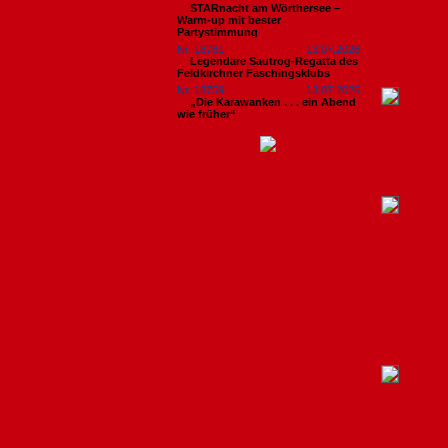
STARnacht am Wörthersee –
Warm-up mit bester
Partystimmung
Nr. 18761
13.07.2026
Legendäre Sautrog-Regatta des
Feldkirchner Faschingsklubs
Nr. 18759
13.07.2026
„Die Karawanken . . . ein Abend
wie früher“