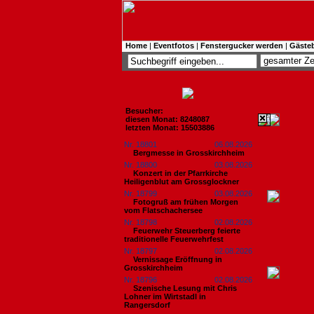
Home
|
Eventfotos
|
Fenstergucker werden
|
Gäste
Besucher:
diesen Monat: 8248087
letzten Monat: 15503886
Nr. 18801
06.08.2026
Bergmesse in Grosskirchheim
Nr. 18800
03.08.2026
Konzert in der Pfarrkirche
Heiligenblut am Grossglockner
Nr. 18799
03.08.2026
Fotogruß am frühen Morgen
vom Flatschachersee
Nr. 18798
02.08.2026
Feuerwehr Steuerberg feierte
traditionelle Feuerwehrfest
Nr. 18797
02.08.2026
Vernissage Eröffnung in
Grosskirchheim
Nr. 18796
02.08.2026
Szenische Lesung mit Chris
Lohner im Wirtstadl in
Rangersdorf