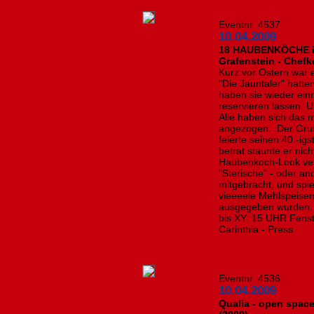
Eventnr. 4537
10.04.2009
18 HAUBENKÖCHE im 
Grafenstein - Chef
Kurz vor Ostern war 
"Die Jauntaler" hatte
haben sie wieder ein
reservieren lassen. 
Alle haben sich das 
angezogen. Der Grun
feierte seinen 40.-ig
betrat staunte er nic
Haubenkoch-Look ver
"Sterische" - oder a
mitgebracht, und spi
vieeeele Mehlspeisen
ausgegeben wurden. E
bis XY: 15 UHR Fens
Carinthia - Press
Eventnr. 4536
10.04.2009
Qualia - open spac