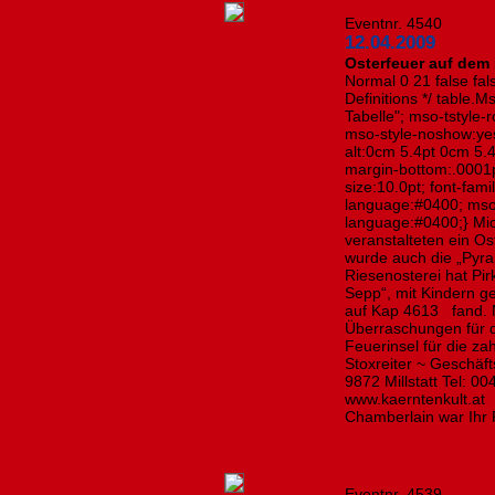
Eventnr. 4540
12.04.2009
Osterfeuer auf dem 
Normal 0 21 false fals
Definitions */ table
Tabelle"; mso-tstyle-
mso-style-noshow:yes
alt:0cm 5.4pt 0cm 5.
margin-bottom:.0001p
size:10.0pt; font-fa
language:#0400; mso
language:#0400;} Mic
veranstalteten ein Os
wurde auch die „Pyram
Riesenosterei hat Pir
Sepp“, mit Kindern g
auf Kap 4613 fand. M
Überraschungen für 
Feuerinsel für die za
Stoxreiter ~ Geschäft
9872 Millstatt Tel: 0
www.kaerntenkult.at C
Chamberlain war Ihr
Eventnr. 4539