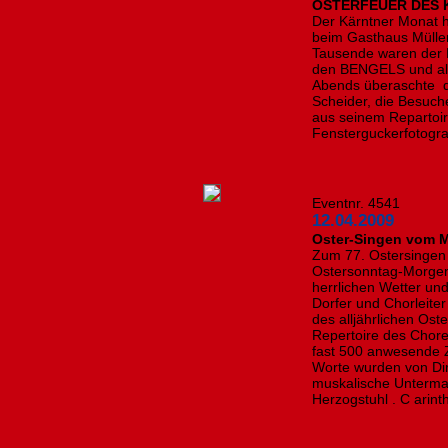
OSTERFEUER DES
Der Kärntner Monat h
beim Gasthaus Müller 
Tausende waren der E
den BENGELS und als
Abends überaschte de
Scheider, die Besuch
aus seinem Repartoir
Fensterguckerfotogra
Eventnr. 4541
12.04.2009
Oster-Singen vom 
Zum 77. Ostersingen
Ostersonntag-Morgen“
herrlichen Wetter u
Dorfer und Chorleite
des alljährlichen Os
Repertoire des Chore
fast 500 anwesende Z
Worte wurden von Di
muskalische Unterma
Herzogstuhl . C arinth