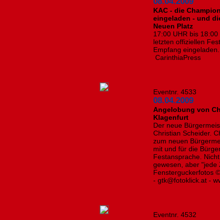
08.04.2009
KAC - die Champio
eingeladen - und d
Neuen Platz
17:00 UHR bis 18:00
letzten offiziellen 
Empfang eingeladen
CarinthiaPress
Eventnr. 4533
08.04.2009
Angelobung von Chr
Klagenfurt
Der neue Bürgermeist
Christian Scheider. 
zum neuen Bürgermeist
mit und für die Bürge
Festansprache. Nicht 
gewesen, aber "jede 
Fensterguckerfotos © 
- gtk@fotoklick.at - 
Eventnr. 4532