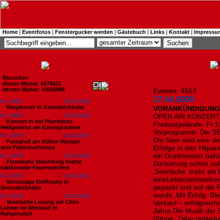
Home
|
Eventfotos
|
Fenstergucker werden
|
Gästebuch
|
Links
|
Kontakt
|
Impressu
Besucher:
diesen Monat: 6276621
letzten Monat: 15503886
Eventnr. 4563
17.04.2009
Nr. 18801
06.08.2026
Bergmesse in Grosskirchheim
VORANKÜNDIGUNG =
Nr. 18800
03.08.2026
OPEN AIR KONZERT 
Konzert in der Pfarrkirche
Freibadgelände, Fr.
Heiligenblut am Grossglockner
Vorprogramm. Die SE
Nr. 18799
03.08.2026
Die Seer sind eine de
Fotogruß am frühen Morgen
Erfolge in den Hitpar
vom Flatschachersee
ein Gradmesser dafür
Nr. 18798
02.08.2026
Feuerwehr Steuerberg feierte
Darbietung schon au
traditionelle Feuerwehrfest
‚Seerische‘ mehr als b
Nr. 18797
02.08.2026
eineLebenseinstellun
Vernissage Eröffnung in
gepackt und auf die 
Grosskirchheim
wurde. Mit Erfolg. D
Nr. 18796
02.08.2026
Szenische Lesung mit Chris
Verkauf – erfolgreich
Lohner im Wirtstadl in
Jahre.Die Musik der S
Rangersdorf
Bühne. Zehn Individ