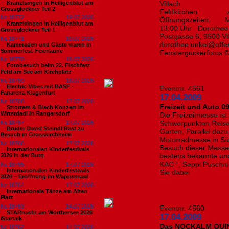
Kranzlsingen in Heiligenblut am
Villach 
Grossglockner Teil 2
Feldkirchen Ausst
Nr. 18772
19.07.2026
Öffnungszeiten: MO
Kranzlsingen in Heiligenblut am
13:00 Uhr Dorothee 
Grossglockner Teil 1
Postgasse 6, 9500 Vi
Nr. 18771
19.07.2026
dorothee.unkel@offe
Kameraden und Gäste waren in
Sommerfest-Feierlaune
Fensterguckerfotos ©
Nr. 18770
18.07.2026
Fotobesuch beim 22. Fischfest
Feld am See am Kirchplatz
Nr. 18769
18.07.2026
Electric Vibes mit BASF -
Eventnr. 4561
Fanarena Klagenfurt
17.04.2009
Nr. 18768
17.07.2026
Freizeit und Auto 0
Strottern & Blech Konzert im
Wirtstdadl in Rangersdorf
Die Freizeitmesse ist
Nr. 18767
17.07.2026
Schwerpunkten Reise
Bruder David Steindl Rast zu
Garten. Parallel dazu
Besuch in Grosskirchheim
Motorradmesse in Südö
Nr. 18766
17.07.2026
Besuch dieser Messe 
Internationalen Kinderfestivals
bestens bekannte und
2026 in der Burg
KAC “, Seppi Puschnig
Nr. 18765
17.07.2026
Internationalen Kinderfestivals
Sie dabei
2026 – Eröffnung im Wappensaal
Nr. 18764
17.07.2026
Internationale Tänze am Alten
Platz
Nr. 18763
14.07.2026
Eventnr. 4560
STARnacht am Wörthersee 2026
17.04.2009
/Startalk
Das NOCKALM QUINT
Nr. 18762
14.07.2026