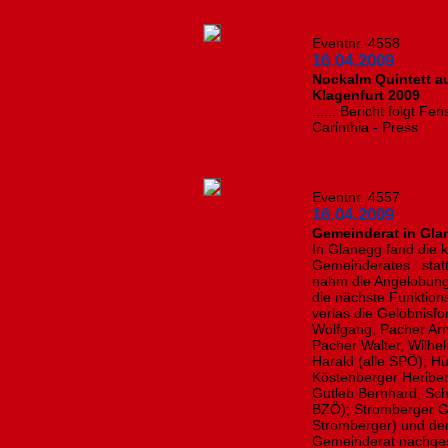
Eventnr. 4558
16.04.2009
Nockalm Quintett au
Klagenfurt 2009
...... Bericht folgt
Carinthia - Press
Eventnr. 4557
16.04.2009
Gemeinderat in Gla
In Glanegg fand die 
Gemeinderates statt
nahm die Angelobung
die nächste Funktion
verlas die Gelöbnisfo
Wolfgang, Pacher Arn
Pacher Walter, Wilhel
Harald (alle SPÖ); Hu
Köstenberger Heribert
Gutleb Bernhard, Sche
BZÖ); Stromberger Ge
Stromberger) und de
Gemeinderat nachges