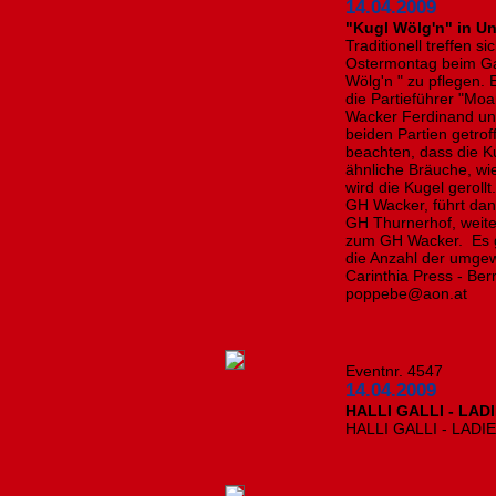
14.04.2009
"Kugl Wölg'n" in U
Traditionell treffen 
Ostermontag beim Ga
Wölg'n " zu pflegen.
die Partieführer "Moa
Wacker Ferdinand und 
beiden Partien getro
beachten, dass die Ku
ähnliche Bräuche, wi
wird die Kugel geroll
GH Wacker, führt da
GH Thurnerhof, weite
zum GH Wacker. Es g
die Anzahl der umgew
Carinthia Press - Be
poppebe@aon.at
Eventnr. 4547
14.04.2009
HALLI GALLI - LAD
HALLI GALLI - LADI