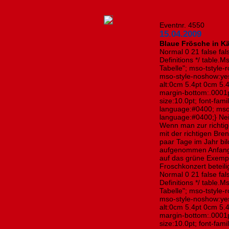
Eventnr. 4550
15.04.2009
Blaue Frösche in K
Normal 0 21 false fals
Definitions */ table
Tabelle"; mso-tstyle-
mso-style-noshow:yes
alt:0cm 5.4pt 0cm 5.
margin-bottom:.0001p
size:10.0pt; font-fa
language:#0400; mso
language:#0400;} Nein
Wenn man zur richtig
mit der richtigen Bren
paar Tage im Jahr bil
aufgenommen Anfang A
auf das grüne Exempl
Froschkonzert beteili
Normal 0 21 false fals
Definitions */ table
Tabelle"; mso-tstyle-
mso-style-noshow:yes
alt:0cm 5.4pt 0cm 5.
margin-bottom:.0001p
size:10.0pt; font-fa