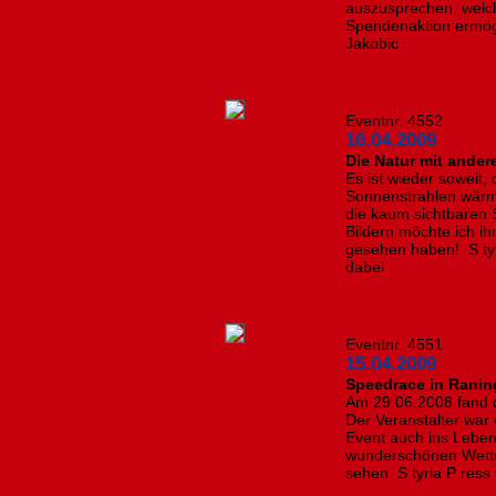
auszusprechen, welch
Spendenaktion ermög
Jakobic
Eventnr. 4552
16.04.2009
Die Natur mit ande
Es ist wieder soweit,
Sonnenstrahlen wär
die kaum sichtbaren 
Bildern möchte ich ih
gesehen haben! S tyr
dabei
Eventnr. 4551
15.04.2009
Speedrace in Ranin
Am 29.06.2008 fand d
Der Veranstalter war
Event auch ins Leben
wunderschönen Wette
sehen. S tyria P ress