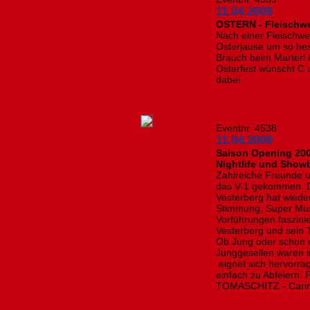
11.04.2009
OSTERN - Fleischwei
Nach einer Fleischw
Osterjause um so bes
Brauch beim Marterl i
Osterfest wünscht C a
dabei
Eventnr. 4538
11.04.2009
Saison Opening 200
Nightlife und Show
Zahlreiche Freunde 
das V-1 gekommen. D
Vesterberg hat wieder
Stimmung, Super Mus
Vorführungen faszini
Vesterberg und sein T
Ob Jung oder schon 
Junggesellen waren i
eignet sich hervorrag
einfach zu Abfeiern. 
TOMASCHITZ - Cari