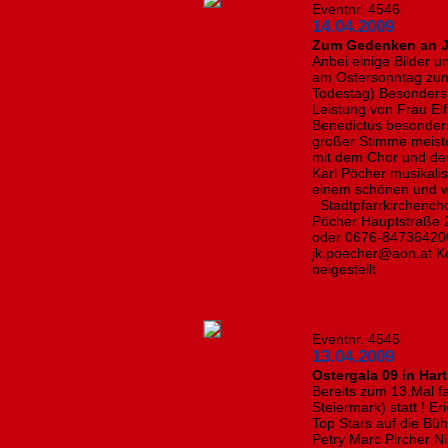
Eventnr. 4546
14.04.2009
Zum Gedenken an 
Anbei einige Bilder u
am Ostersonntag zu
Todestag) Besonders
Leistung von Frau El
Benedictus besonder
großer Stimme meist
mit dem Chor und der
Karl Pöcher musikali
einem schönen und w
Stadtpfarrkirchenchor
Pöcher Hauptstraße 
oder 0676-847364200
jk.poecher@aon.at K
beigestellt
Eventnr. 4545
13.04.2009
Ostergala 09 in Har
Bereits zum 13.Mal fa
Steiermark) statt ! Er
Top Stars auf die Bü
Petry Marc Pircher N