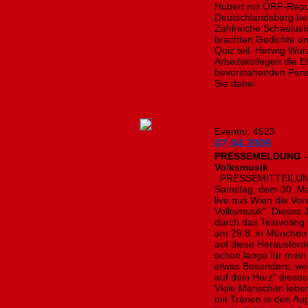
Hubert mit ORF-Repor
Deutschlandsberg bei
Zahlreiche Schaulust
brachten Gedichte u
Quiz teil. Herwig Wu
Arbeitskollegen die 
bevorstehenden Pensio
Sie dabei
Eventnr. 4523
07.04.2009
PRESSEMELDUNG - B
Volksmusik
PRESSEMITTEILUNG 
Samstag, dem 30. Ma
live aus Wien die Vo
Volksmusik" Dieses 
durch das Televoting 
am 29.8. in München 
auf diese Herausford
schon lange für mein
etwas Besonders, wen
auf dein Herz“ diese
Viele Menschen leben
mit Tränen in den Aug