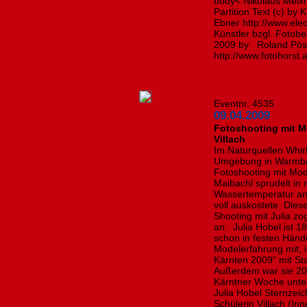
body< Nikolaus Meix
Partition Text (c) by
Ebner http://www.elec
Künstler bzgl. Fotob
2009 by Roland Pöss
http://www.fotohorst.a
Eventnr. 4535
09.04.2009
Fotoshooting mit M
Villach
Im Naturquellen Whirl
Umgebung in Warmbad
Fotoshooting mit Mo
Maibachl sprudelt i
Wassertemperatur an 
voll auskostete. Die
Shooting mit Julia zo
an. Julia Hobel ist 1
schon in festen Händ
Modelerfahrung mit, i
Kärnten 2009“ mit S
Außerdem war sie 20
Kärntner Woche unte
Julia Hobel Sternzeic
Schülerin Villach (In