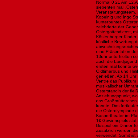
Normal 0 21 Am 12.Ap
siebenten mal „Oster
Veranstaltungsteam, 
Kopeinig und Ingo Ste
kunterbuntes Osterp
zelebrierte der Gene
Ostergottesdienst, mi
Köstenberger Kinder 
köstliche Bewirtung d
abwechslungsreiche
eine Präsentation de
13uhr unterhielten s
auch die Landjugend
ersten mal konnte Gr
Oldtimerbus und Heli
genießen. Ab 14 Uhr
Ventre das Publikum 
musikalischer Umrah
Osterstandln der fle
Anziehungspunkt, wo 
das Großmütterchen 
konnte. Das fortlauf
die Osterolympiade d
Kaspertheater im Pfa
1€ Gewinnspiels statt
Beispiel ein Dinner-
Zusätzlich werden di
verwendet. Somit ist