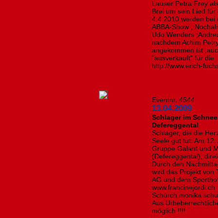
Lauser Petra Frey al
Brei um sein Lied fü
4.4.2010 werden bei 
ABBA-Show , Nochalm 
Udo Wenders ;Andreas
nachdem Achim Petry
angekommen ist ,auch
"ausverkauft" für die
http://www.erich-fuch
Eventnr. 4544
13.04.2009
Schlager im Schnee 
Defereggental
Schlager, die die He
Seele gut tut: Am 12.
Gruppe Galant und Ma
(Defereggental), dire
Durch den Nachmitta
wird das Projekt von 
AG und dem Sporthot
www.francinejordi.ch
Schürch monika.schu
Aus Urheberrechtlich
möglich !!!!