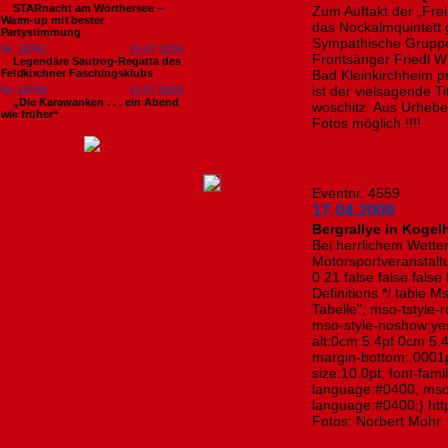
STARnacht am Wörthersee –
Zum Auftakt der „Fre
Warm-up mit bester
das Nockalmquintett 
Partystimmung
Sympathische Grupp
Nr. 18761
13.07.2026
Frontsänger Friedl W
Legendäre Sautrog-Regatta des
Feldkirchner Faschingsklubs
Bad Kleinkirchheim p
ist der vielsagende T
Nr. 18759
13.07.2026
„Die Karawanken . . . ein Abend
woschitz Aus Urheber
wie früher“
Fotos möglich !!!!
Eventnr. 4559
17.04.2009
Bergrallye in Kogel
Bei herrlichem Wette
Motorsportveranstalt
0 21 false false false
Definitions */ table
Tabelle"; mso-tstyle-
mso-style-noshow:yes
alt:0cm 5.4pt 0cm 5.
margin-bottom:.0001p
size:10.0pt; font-fa
language:#0400; mso
language:#0400;} http
Fotos: Norbert Mohr