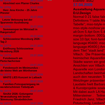
Eventnr. 4562
Nr. 18785
26.07.2026
Abschied von Pfarrer Charles
17.04.2009
Nr. 18784
26.07.2026
Ausstellung Aquarel
Herz Jesu Kirche – 25 Jahre
D.U.Design
Priester
Normal 0 21 false fals
Nr. 18783
25.07.2026
​Letzte Verlosung bei der
Definitions */ table
Sparverein-Aushebung
Tabelle"; mso-tstyle-
Nr. 18782
25.07.2026
mso-style-noshow:yes
Sommeroper im Wirtstadl in
alt:0cm 5.4pt 0cm 5.
Rangersdorf
margin-bottom:.0001p
Nr. 18780
25.07.2026
size:10.0pt; font-fa
Schlosswiese Moosburg 2026 -
Tag 2
language:#0400; mso
Nr. 18779
24.07.2026
language:#0400;} Am 
Eröffnung Schlosswiese
dem Titel "stadt.land
Moosburg 2026
Villach. Die Präsentat
Nr. 18778
23.07.2026
heimischer Aquarell
Fotobesuch am
Flatschachersee
Städte waren ein gro
Nr. 18777
23.07.2026
Ansichten von Villac
Fotobesuch im Minimundus -
Aquarelle von London
die kleine Welt am Wörthersee
Landschaften beinhal
Nr. 18776
22.07.2026
auch den neuesten To
WHITE LIES Konzert in Laibach
Wetzlinger präsentie
Nr. 18775
20.07.2026
Laudatio hielt Barba
Familien-Fotospaziergang im
wunderschönen Tiebelpark
& Kunstprojekte sowie 
Nr. 18774
20.07.2026
Mit dabei auch LA H
SiniAir 2026: Gelungene
Mittersteiner . 
Veranstaltung mit bester
Friedrich 
Stimmung /Sinabelkirchen
Potutschnig, L
Nr. 18773
19.07.2026