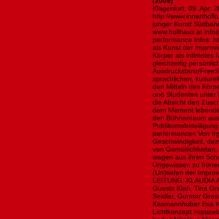
(2009)
Klagenfurt, 09. Apr. 
http://www.innenhofk
junger Kunst Südbahn
www.ballhaus.at info
performance Infos: h
als Kunst der Improv
Körper als intimstes
gleichzeitig persönlic
Ausdruckstanz/FreeSt
sprachlichen, kulture
den Mitteln des Körp
und Studenten unter 
die Absicht den Zusc
dem Moment lebende A
den Bühnenraum aus
Publikumsbeteiligun
performance< Von Ir
Geschwindigkeit, daz
von Gemütlichkeiten.
wagen aus ihren Scha
Ungewissen zu fröne
(Un)tiefen der Imp
LEITUNG: KLAUDIA 
Guests Klah, Tina Gre
Seidler, Gunnar Gress
Kasmannhuber Eva K
Lichtkonzept >spacel