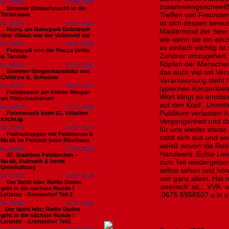
Nr. 18795
01.08.2026
zusammengeschweißt.
Sommer Einkaufsnacht in der
Treffen von Freunde
Tiebelstadt
ist sich dessen bewus
Nr. 18794
29.07.2026
Hurra, am Naturpark Dobratsch
Mastermind der Seer.
über Villach war der Vollmond da!
wie wenn sie ein einz
Nr. 18793
29.07.2026
es einfach wichtig is
Fotogruß von der Piazza Unita
Zuhörer umzugehen. T
in Tarvisio
Köpfen der Menschen.
Nr. 18792
29.07.2026
Sommer-Stiegenhausdeko von
das auch viel mit Vera
Christine B. Schusser
Verantwortung steht f
Nr. 18791
29.07.2026
typischen Konzertbet
Fotobesuch am frühen Morgen
Wort klingt so emotion
am Flatschachersee
auf den Kopf. ‚Unmit
Nr. 18790
27.07.2026
Publikum verlassen h
Fotobesuch beim 81. Villacher
Kirchtag
Vergangenheit und dah
Nr. 18789
26.07.2026
für uns wieder etwas 
Frühschoppen mit Feldmesse &
zahlt sich aus und we
Musik im Festzelt beim Rüsthaus
weisß wovon die Red
Nr. 18788
26.07.2026
Handwerk. Echte Live
47. Stadtfest Feldkirchen –
Musik, Kulinarik & beste
zum Teil wiedergeben
Unterhaltung
selbst sehen und hör
Nr. 18787
26.07.2026
von ganz allein. Hat
Der Spirit lebt: Rollin Dudes
‚seerisch‘ ist... VVK
geht in die nächste Runde /
,0676 5956507 u.in 
Leibnitz - Grottenhof Teil 2
Nr. 18786
26.07.2026
​Der Spirit lebt: Rollin Dudes
geht in die nächste Runde /
Leibnitz - Grottenhof Teil1