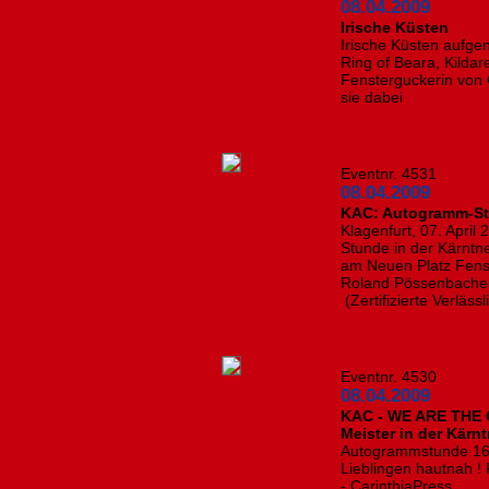
08.04.2009
Irische Küsten
Irische Küsten aufge
Ring of Beara, Kildare
Fensterguckerin von C
sie dabei
Eventnr. 4531
08.04.2009
KAC: Autogramm-Stu
Klagenfurt, 07. Apri
Stunde in der Kärntn
am Neuen Platz Fens
Roland Pössenbacher 
(Zertifizierte Verlässl
Eventnr. 4530
08.04.2009
KAC - WE ARE THE 
Meister in der Kärn
Autogrammstunde 16:
Lieblingen hautnah 
- CarinthiaPress