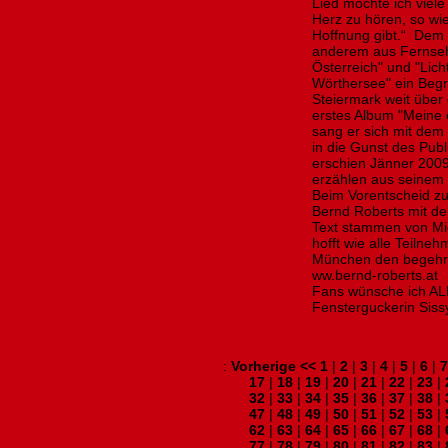
Lied möchte ich viel
Herz zu hören, so wi
Hoffnung gibt.“ Dem 
anderem aus Fernse
Österreich" und "Lich
Wörthersee" ein Begr
Steiermark weit über
erstes Album "Meine 
sang er sich mit dem
in die Gunst des Pub
erschien Jänner 2009
erzählen aus seinem
Beim Vorentscheid z
Bernd Roberts mit de
Text stammen von Mi
hofft wie alle Teilne
München den begehrte
ww.bernd-roberts.a
Fans wünsche ich AL
Fensterguckerin Si
:
Vorherige <<
1
|
2
|
3
|
4
|
5
|
6
|
7
17
|
18
|
19
|
20
|
21
|
22
|
23
|
32
|
33
|
34
|
35
|
36
|
37
|
38
|
47
|
48
|
49
|
50
|
51
|
52
|
53
|
62
|
63
|
64
|
65
|
66
|
67
|
68
|
77
|
78
|
79
|
80
|
81
|
82
|
83
|