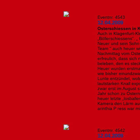
Eventnr. 4543
12.04.2009
Osterschiessen in 
Auch in Klagenfurt-K
„Böllerschiessens“. „
Neuer und sein Sohn 
Team “ auch heuer w
Nachmittag vom Oster
erfreulich, dass sich
beleben, den es steck
Heuer wurden erstmals
wie bisher einundzwan
Lunte entzündet, wobe
lautstarken Knall exp
zwar erst im August s
Jahr schon zu Ostern 
heuer letzte „losballe
Kamera den Lärm aus
arinthia P ress war mi
Eventnr. 4542
12.04.2009