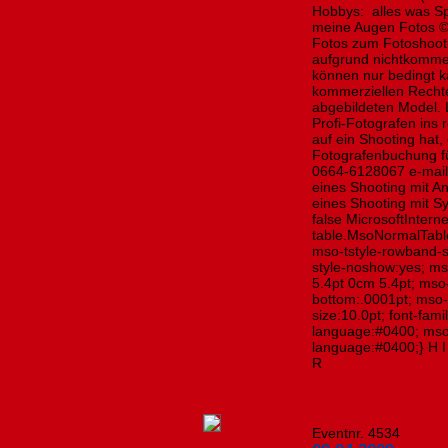
Hobbys: alles was Sport
meine Augen Fotos © 
Fotos zum Fotoshooti
aufgrund nichtkommer
können nur bedingt k
kommerziellen Rechte
abgebildeten Model. 
Profi-Fotografen ins
auf ein Shooting hat, 
Fotografenbuchung fü
0664-6128067 e-mail
eines Shooting mit A
eines Shooting mit Sy
false MicrosoftInterne
table.MsoNormalTabl
mso-tstyle-rowband-s
style-noshow:yes; ms
5.4pt 0cm 5.4pt; ms
bottom:.0001pt; mso-
size:10.0pt; font-fa
language:#0400; mso
language:#0400;} H I
R
Eventnr. 4534