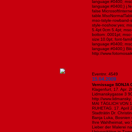
language:#0400; mso
language:#0400;} j.fe
false MicrosoftInterne
table.MsoNormalTabl
mso-tstyle-rowband-s
style-noshow:yes; ms
5.4pt 0cm 5.4pt; ms
bottom:.0001pt; mso-
size:10.0pt; font-fa
language:#0400; mso
language:#0400;} Bild
http://www.fotomosaik
Eventnr. 4549
15.04.2009
Vernissage SONJA 
Klagenfurt, 17. Apr. 
Lidmanskygasse 3 90
http://www.lidmansk
MAI TÄGLICH VON 
RUHETAG. 17. Apri
Stadträtin Dr. Christ
Banja Luka, Bosnien 
Ihre Wahlheimat, wo S
Lieber der Malerei 
Universitäten in Zag