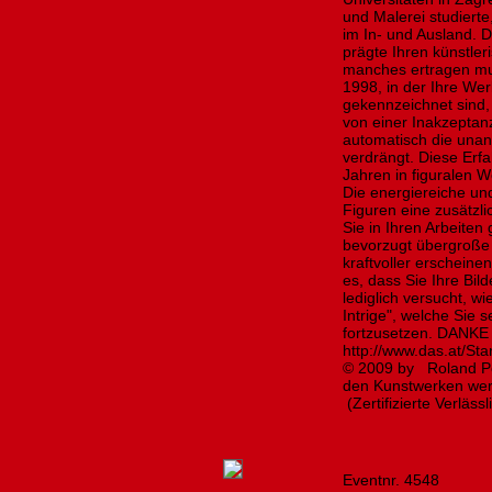
und Malerei studierte
im In- und Ausland. 
prägte Ihren künstle
manches ertragen mus
1998, in der Ihre Wer
gekennzeichnet sind,
von einer Inakzeptan
automatisch die una
verdrängt. Diese Erfa
Jahren in figuralen 
Die energiereiche un
Figuren eine zusätzl
Sie in Ihren Arbeite
bevorzugt übergroße
kraftvoller erscheine
es, dass Sie Ihre Bil
lediglich versucht, w
Intrige", welche Sie 
fortzusetzen. DANKE 
http://www.das.at/St
© 2009 by Roland Pö
den Kunstwerken werde
(Zertifizierte Verlässl
Eventnr. 4548