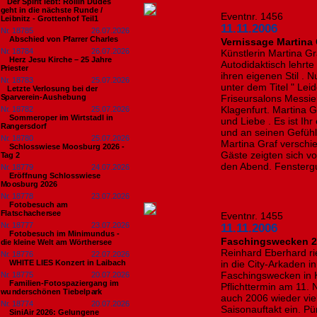
​Der Spirit lebt: Rollin Dudes
geht in die nächste Runde /
Eventnr. 1456
Leibnitz - Grottenhof Teil1
11.11.2006
Nr. 18785
26.07.2026
Abschied von Pfarrer Charles
Vernissage Martina 
Nr. 18784
26.07.2026
Künstlerin Martina G
Herz Jesu Kirche – 25 Jahre
Autodidaktisch lehrte
Priester
ihren eigenen Stil . 
Nr. 18783
25.07.2026
unter dem Titel " Le
​Letzte Verlosung bei der
Sparverein-Aushebung
Friseursalons Messier
Klagenfurt. Martina Gr
Nr. 18782
25.07.2026
Sommeroper im Wirtstadl in
und Liebe . Es ist I
Rangersdorf
und an seinen Gefühl
Nr. 18780
25.07.2026
Martina Graf versch
Schlosswiese Moosburg 2026 -
Gäste zeigten sich v
Tag 2
den Abend. Fensterg
Nr. 18779
24.07.2026
Eröffnung Schlosswiese
Moosburg 2026
Nr. 18778
23.07.2026
Fotobesuch am
Flatschachersee
Eventnr. 1455
Nr. 18777
23.07.2026
11.11.2006
Fotobesuch im Minimundus -
Faschingswecken 2
die kleine Welt am Wörthersee
Reinhard Eberhard ri
Nr. 18776
22.07.2026
WHITE LIES Konzert in Laibach
in die City-Arkaden in
Faschingswecken in K
Nr. 18775
20.07.2026
Familien-Fotospaziergang im
Pflichttermin am 11.
wunderschönen Tiebelpark
auch 2006 wieder vie
Nr. 18774
20.07.2026
Saisonauftakt ein. P
SiniAir 2026: Gelungene