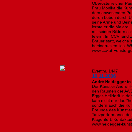
Oberösterreicher Pau
Frau Monika die Kuns
dem anwesenden Publ
deren Leben durch Un
seine Arme und Bein
lernte er die Malerei
mit seinen Bildern sc
feiern. Im CCV fand z
Brauer statt, welche
beeindrucken lies. 
www.ccv.at Fenstergu
Eventnr. 1447
10.11.2006
Andrè Heidegger in
Der Künstler Andrè He
den Räumen der AWD 
Egger-Helldorff in d
kam nicht nur das "h
sondern auch die Ku
Freunde des Künstler
Tanzperformance des
Klagenfurt. Kontakt
www.heidegger-kunst