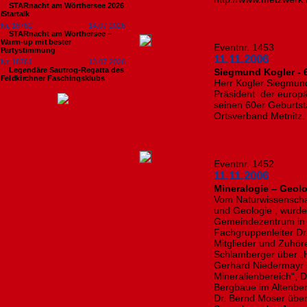
STARnacht am Wörthersee 2026
/Startalk
Nr. 18762
14.07.2026
STARnacht am Wörthersee –
Warm-up mit bester
Eventnr. 1453
Partystimmung
11.11.2006
Nr. 18761
13.07.2026
Legendäre Sautrog-Regatta des
Siegmund Kogler - 
Feldkirchner Faschingsklubs
Herr Kogler Siegmund
Präsident der europä
seinen 60er Geburts
Ortsverband Metnitz.
Eventnr. 1452
11.11.2006
Mineralogie – Geol
Vom Naturwissenschaf
und Geologie , wurde
Gemeindezentrum in K
Fachgruppenleiter Dr
Mitglieder und Zuhör
Schlamberger über „
Gerhard Niedermayr 
Mineralienbereich“, D
Bergbaue im Altenber
Dr. Bernd Moser über