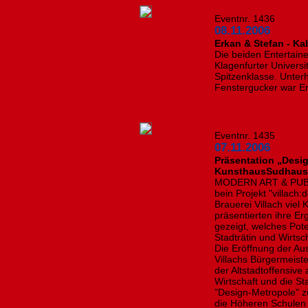
Eventnr. 1436
08.11.2006
Erkan & Stefan - Ka
Die beiden Entertain
Klagenfurter Univers
Spitzenklasse. Unterh
Fenstergucker war Er
Eventnr. 1435
07.11.2006
Präsentation „Desi
KunsthausSudhau
MODERN ART & PUBLI
bein Projekt "villac
Brauerei Villach viel
präsentierten ihre Erg
gezeigt, welches Poten
Stadträtin und Wirts
Die Eröffnung der Au
Villachs Bürgermeist
der Altstadtoffensive
Wirtschaft und die St
"Design-Metropole" z
die Höheren Schulen 