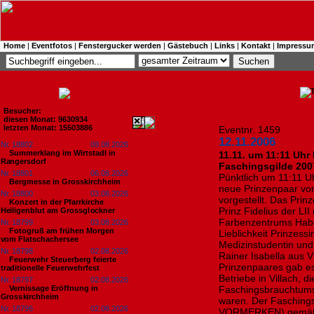
Home
|
Eventfotos
|
Fenstergucker werden
|
Gästebuch
|
Links
|
Kontakt
|
Impressu
Besucher:
diesen Monat: 9630934
letzten Monat: 15503886
Eventnr. 1459
12.11.2006
Nr. 18802
08.08.2026
Summerklang im Wirtstadl in
11.11. um 11:11 Uhr
Rangersdorf
Faschingsgilde 200
Nr. 18801
06.08.2026
Pünktlich um 11:11 U
Bergmesse in Grosskirchheim
neue Prinzenpaar von
Nr. 18800
03.08.2026
vorgestellt. Das Prin
Konzert in der Pfarrkirche
Prinz Fidelius der LI
Heiligenblut am Grossglockner
Farbenzentrums Habe
Nr. 18799
03.08.2026
Fotogruß am frühen Morgen
Lieblichkeit Prinzessi
vom Flatschachersee
Medizinstudentin und 
Nr. 18798
02.08.2026
Rainer Isabella aus V
Feuerwehr Steuerberg feierte
Prinzenpaares gab es 
traditionelle Feuerwehrfest
Betriebe in Villach, d
Nr. 18797
02.08.2026
Vernissage Eröffnung in
Faschingsbrauchtums 
Grosskirchheim
waren. Der Fasching
Nr. 18796
02.08.2026
VORMERKEN) gemäß de