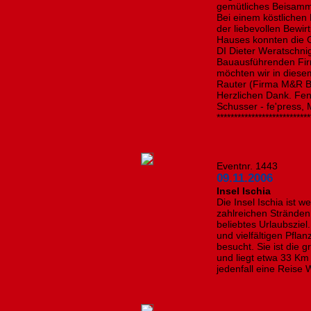
gemütliches Beisamm
Bei einem köstlichen
der liebevollen Bewir
Hauses konnten die 
DI Dieter Weratschn
Bauausführenden Fir
möchten wir in dies
Rauter (Firma M&R Ba
Herzlichen Dank. Fen
Schusser - fe'press,
***************************
Eventnr. 1443
09.11.2006
Insel Ischia
Die Insel Ischia ist 
zahlreichen Strände
beliebtes Urlaubszie
und vielfältigen Pfl
besucht. Sie ist die 
und liegt etwa 33 Km 
jedenfall eine Reise 