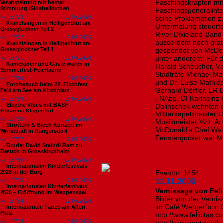
Faschingskrapfen mit 
Veranstaltung mit bester
Stimmung /Sinabelkirchen
Faschingsgeneralint
Nr. 18773
19.07.2026
seine Proklamation zu
Kranzlsingen in Heiligenblut am
Untermalung steuerte
Grossglockner Teil 2
River Dixieland-Band
Nr. 18772
19.07.2026
ausserdem noch gratis
Kranzlsingen in Heiligenblut am
Grossglockner Teil 1
gespendet von McDon
unter anderem: Für d
Nr. 18771
19.07.2026
Kameraden und Gäste waren in
Harald Scheucher, Vi
Sommerfest-Feierlaune
Stadträte Michael Mat
Nr. 18770
18.07.2026
und Dr. Luise Mathias
Fotobesuch beim 22. Fischfest
Gerhard Dörfler, LR 
Feld am See am Kirchplatz
. NAbg. DI Karlheinz 
Nr. 18769
18.07.2026
Electric Vibes mit BASF -
Dolinschek wohnten 
Fanarena Klagenfurt
Militärkapellmeister 
Nr. 18768
17.07.2026
Musikmeister Vzlt. Ar
Strottern & Blech Konzert im
McDonald’s Chef Walt
Wirtstdadl in Rangersdorf
Fenstergucker war M
Nr. 18767
17.07.2026
Bruder David Steindl Rast zu
Besuch in Grosskirchheim
Nr. 18766
17.07.2026
Internationalen Kinderfestivals
2026 in der Burg
Eventnr. 1454
11.11.2006
Nr. 18765
17.07.2026
Internationalen Kinderfestivals
Vernissage von Feli
2026 – Eröffnung im Wappensaal
Bilder von der Verni
Nr. 18764
17.07.2026
im Café Werger´s in G
Internationale Tänze am Alten
Platz
http://www.felicitas.
Nr. 18763
14.07.2026
http://www.metzwerk.