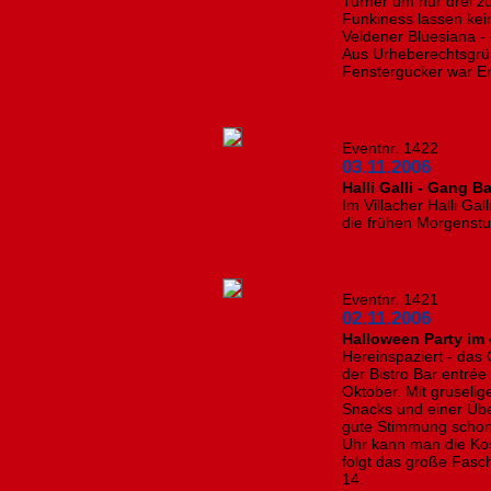
Turner um nur drei z
Funkiness lassen kein
Veldener Bluesiana -
Aus Urheberechtsgrü
Fenstergucker war Er
Eventnr. 1422
03.11.2006
Halli Galli - Gang 
Im Villacher Halli Gal
die frühen Morgenstu
Eventnr. 1421
02.11.2006
Halloween Party im 
Hereinspaziert - das 
der Bistro Bar entrée
Oktober. Mit gruselig
Snacks und einer Übe
gute Stimmung schon 
Uhr kann man die Ko
folgt das große Fasc
14.