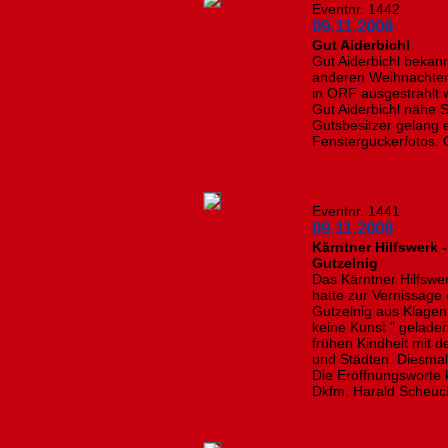
Eventnr. 1442
09.11.2006
Gut Aiderbichl
Gut Aiderbichl bekan
anderen Weihnachten
in ORF ausgestrahlt 
Gut Aiderbichl nähe 
Gutsbesitzer gelang 
Fensterguckerfotos: 
Eventnr. 1441
09.11.2006
Kärntner Hilfswerk 
Gutzelnig
Das Kärntner Hilfswer
hatte zur Vernissage 
Gutzelnig aus Klagen
keine Kunst " geladen
frühen Kindheit mit d
und Städten. Diesma
Die Eröffnungsworte
Dkfm. Harald Scheuch