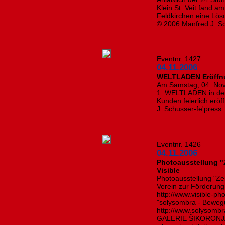
Klein St. Veit fand a
Feldkirchen eine Lös
© 2006 Manfred J. Sc
Eventnr. 1427
04.11.2006
WELTLADEN Eröffnun
Am Samstag, 04. Nov
1. WELTLADEN in der 
Kunden feierlich erö
J. Schusser-fe'press.
Eventnr. 1426
04.11.2006
Photoausstellung "Z
Visible
Photoausstellung "Zeit
Verein zur Förderung
http://www.visible-p
"solysombra - Bewegu
http://www.solysombr
GALERIE ŠIKORONJA,