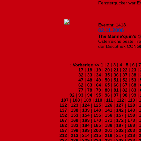
Fenstergucker war Er
Eventnr. 1418
02.11.2006
The Manne'quin's 
Österreichs beste Tr
der Discothek CONG
:
Vorherige <<
1
|
2
|
3
|
4
|
5
|
6
|
7
17
|
18
|
19
|
20
|
21
|
22
|
23
|
32
|
33
|
34
|
35
|
36
|
37
|
38
|
47
|
48
|
49
|
50
|
51
|
52
|
53
|
62
|
63
|
64
|
65
|
66
|
67
|
68
|
77
|
78
|
79
|
80
|
81
|
82
|
83
|
92
|
93
|
94
|
95
|
96
|
97
|
98
|
99
|
107
|
108
|
109
|
110
|
111
|
112
|
113
|
122
|
123
|
124
|
125
|
126
|
127
|
128
|
137
|
138
|
139
|
140
|
141
|
142
|
143
|
152
|
153
|
154
|
155
|
156
|
157
|
158
|
167
|
168
|
169
|
170
|
171
|
172
|
173
|
182
|
183
|
184
|
185
|
186
|
187
|
188
|
197
|
198
|
199
|
200
|
201
|
202
|
203
|
212
|
213
|
214
|
215
|
216
|
217
|
218
|
227
|
228
|
229
|
230
|
231
|
232
|
233
|