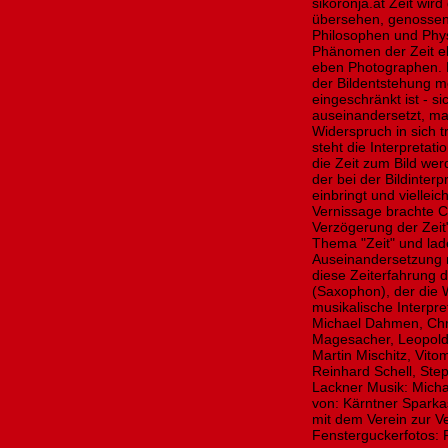
sikoronja.at Zeit wir
übersehen, genossen,
Philosophen und Phys
Phänomen der Zeit eb
eben Photographen. D
der Bildentstehung me
eingeschränkt ist - s
auseinandersetzt, ma
Widerspruch in sich 
steht die Interpretat
die Zeit zum Bild wer
der bei der Bildinterp
einbringt und viellei
Vernissage brachte C
Verzögerung der Zei
Thema "Zeit" und lade
Auseinandersetzung m
diese Zeiterfahrung 
(Saxophon), der die W
musikalische Interpre
Michael Dahmen, Chris
Magesacher, Leopold 
Martin Mischitz, Vito
Reinhard Schell, Step
Lackner Musik: Micha
von: Kärntner Sparka
mit dem Verein zur Ve
Fensterguckerfotos: 