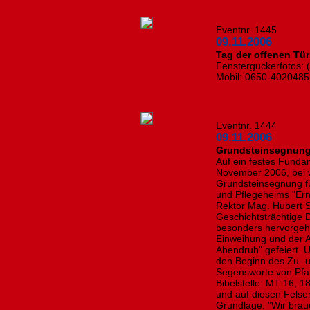
Eventnr. 1445
09.11.2006
Tag der offenen Tü
Fensterguckerfotos: (
Mobil: 0650-4020485
Eventnr. 1444
09.11.2006
Grundsteinsegnung 
Auf ein festes Fund
November 2006, bei 
Grundsteinsegnung f
und Pflegeheims "Ern
Rektor Mag. Hubert S
Geschichtsträchtige D
besonders hervorgeh
Einweihung und der 
Abendruh" gefeiert. 
den Beginn des Zu- 
Segensworte von Pfar
Bibelstelle: MT 16, 1
und auf diesen Felsen
Grundlage. "Wir bra