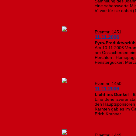
Sammlung des Joanne
eine sehenswerte Min
b“ war für sie dabei 
Eventnr. 1451
11.11.2006
Pyro-Produktvorfüh
Am 10.11.2006 Verans
am Ossiachersee eine
Perchten . Homepage
Fenstergucker: Marc
Eventnr. 1450
11.11.2006
Licht ins Dunkel - 
Eine Benefizveransta
den Hauptsponsoren
Kärnten gab es im C
Erich Kranner
Eventnr. 1449