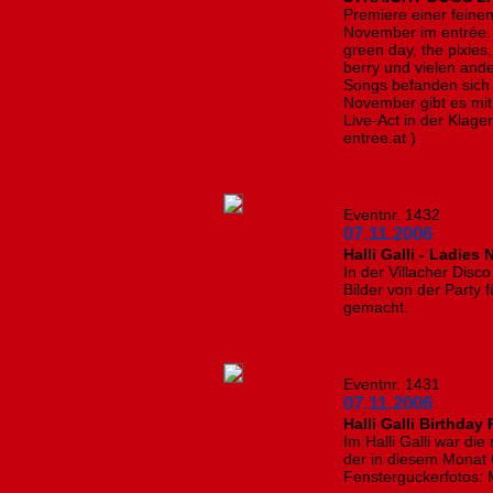
Premiere einer fein
November im entrée.
green day, the pixies,
berry und vielen and
Songs befanden sich 
November gibt es mit
Live-Act in der Klagen
entree.at )
Eventnr. 1432
07.11.2006
Halli Galli - Ladies 
In der Villacher Disco 
Bilder von der Party
gemacht.
Eventnr. 1431
07.11.2006
Halli Galli Birthday 
Im Halli Galli war di
der in diesem Monat G
Fensterguckerfotos: 