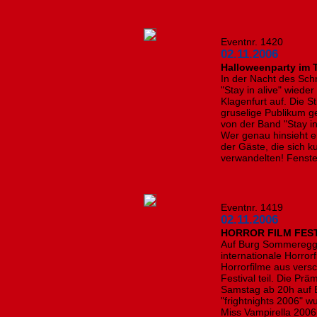
Eventnr. 1420
02.11.2006
Halloweenparty im T
In der Nacht des Sch
"Stay in alive" wiede
Klagenfurt auf. Die 
gruselige Publikum 
von der Band "Stay in
Wer genau hinsieht e
der Gäste, die sich 
verwandelten! Fenste
Eventnr. 1419
02.11.2006
HORROR FILM FEST
Auf Burg Sommeregg 
internationale Horrorf
Horrorfilme aus ver
Festival teil. Die Pr
Samstag ab 20h auf B
"frightnights 2006" w
Miss Vampirella 2006