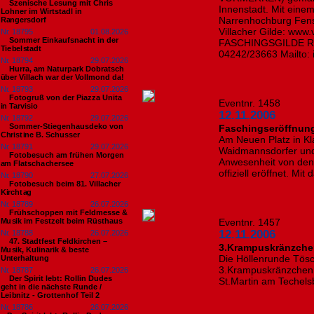
Szenische Lesung mit Chris
Innenstadt. Mit einem
Lohner im Wirtstadl in
Narrenhochburg Fens
Rangersdorf
Villacher Gilde: www
Nr. 18795
01.08.2026
Sommer Einkaufsnacht in der
FASCHINGSGILDE Rei
Tiebelstadt
04242/23663 Mailto: 
Nr. 18794
29.07.2026
Hurra, am Naturpark Dobratsch
über Villach war der Vollmond da!
Nr. 18793
29.07.2026
Fotogruß von der Piazza Unita
Eventnr. 1458
in Tarvisio
12.11.2006
Nr. 18792
29.07.2026
Sommer-Stiegenhausdeko von
Faschingseröffnun
Christine B. Schusser
Am Neuen Platz in Kl
Nr. 18791
29.07.2026
Waidmannsdorfer und
Fotobesuch am frühen Morgen
Anwesenheit von den 
am Flatschachersee
offiziell eröffnet. M
Nr. 18790
27.07.2026
Fotobesuch beim 81. Villacher
Kirchtag
Nr. 18789
26.07.2026
Frühschoppen mit Feldmesse &
Musik im Festzelt beim Rüsthaus
Eventnr. 1457
12.11.2006
Nr. 18788
26.07.2026
47. Stadtfest Feldkirchen –
3.Krampuskränzche
Musik, Kulinarik & beste
Die Höllenrunde Tös
Unterhaltung
3.Krampuskränzchen i
Nr. 18787
26.07.2026
Der Spirit lebt: Rollin Dudes
St.Martin am Techels
geht in die nächste Runde /
Leibnitz - Grottenhof Teil 2
Nr. 18786
26.07.2026