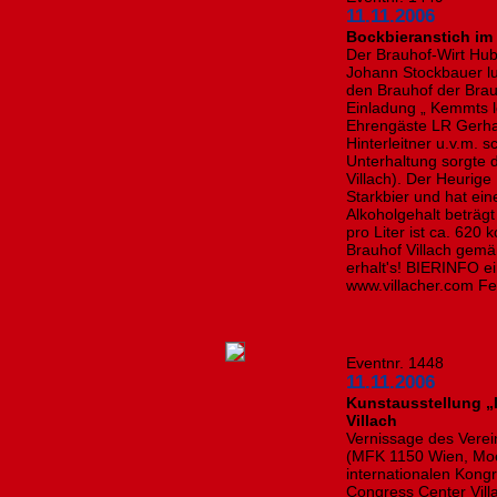
11.11.2006
Bockbieranstich im 
Der Brauhof-Wirt Hub
Johann Stockbauer lu
den Brauhof der Braue
Einladung „ Kemmts le
Ehrengäste LR Gerhar
Hinterleitner u.v.m. 
Unterhaltung sorgte 
Villach). Der Heurig
Starkbier und hat ei
Alkoholgehalt beträgt
pro Liter ist ca. 620 
Brauhof Villach gem
erhalt's! BIERINFO e
www.villacher.com Fe
Eventnr. 1448
11.11.2006
Kunstausstellung „
Villach
Vernissage des Verei
(MFK 1150 Wien, Moe
internationalen Kong
Congress Center Vil