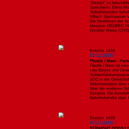
"Design" zu beschäfti
Sprecherin: Elena Mos
Teilnehmenden Schul
Villach, Gymnasium Vi
Die Direktoren der S
Messner (BG/BRG Vill
Günther Weiss (CHS).
Eventnr. 1434
07.11.2006
Plastik / Meer - Fo
Plastik / Meer ist ei
Lisa Bolyos und Diete
Solidaritätskampagne
SOC in der Gewächsh
Dokumentation über 
über die moderne Skla
Europas. Die Ausstel
Bahnhofstraße statt.
Eventnr. 1433
07.11.2006
STRAIGHT DOGS LI