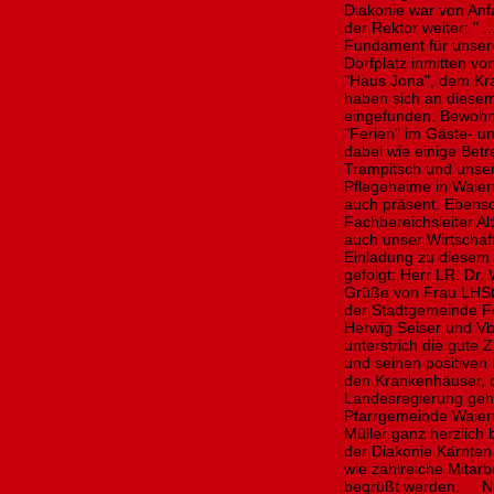
Diakonie war von Anf
der Rektor weiter: " .
Fundament für unser
Dorfplatz inmitten vo
"Haus Jona", dem Kr
haben sich an diese
eingefunden. Bewohne
"Ferien" im Gäste- u
dabei wie einige Betr
Trampitsch und unser
Pflegeheime in Waier
auch präsent. Ebenso
Fachbereichsleiter Al
auch unser Wirtschaf
Einladung zu diesem e
gefolgt: Herr LR. Dr.
Grüße von Frau LHSt
der Stadtgemeinde Fe
Herwig Seiser und Vb
unterstrich die gute
und seinen positiven
den Krankenhäuser, d
Landesregierung geh
Pfarrgemeinde Waiern
Müller ganz herzlich
der Diakonie Kärnten
wie zahlreiche Mitar
begrüßt werden. Nach