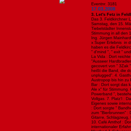
Eventnr. 3181
17.03.2008
3. Let's Fetz in Feld
Das 3. Feldkirchner L
Samstag, den 15. März
Tiebelstädter Innens
Stimmung in all den 
Ing. Jürgen Mainhar
x Super Erlebnis in d
haben es die Feldkir
" d'mind ", " exit " un
La Vida : Dort reicht
"Ausseer Hardbradler
gecovert von " 3Zak "
heißt die Band, die 
unplugged". 4. Gasth
Austropop bis hin zu F
Bar : Dort sorgt das 
Ale x" für Stimmung. 
Powerband ", bestehe
Vollgas. 7. Platz'l :
Eigenes sowie intern
: Dort sorgte " Bandh
zum "Bierbrunnen" : D
Gitarre, Schlagzeug,
10. Café Amthof : Do
internationaler Erfah