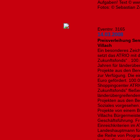
Aufgaben! Text © www
Fotos: © Sebastian Z
Eventnr. 3165
14.03.2008
Preisverleihung Se
Villach
Ein besonderes Zeich
setzt das ATRIO mit 
Zukunftsfonds“ . 100
Jahren für länderübe
Projekte aus den Bere
zur Verfügung. Die e
Euro gefördert. 100.0
Shoppingcenter ATRIO
Zukunftsfonds" fließ
länderübergreifenden
Projekten aus den Ber
Soziales vorgesehen.
Projekte von einem B
Villachs Bürgermeist
Geschäftsführung. Fr
Einreichkriterien im 
Landeshauptmann fügt 
die Reihe von Progr