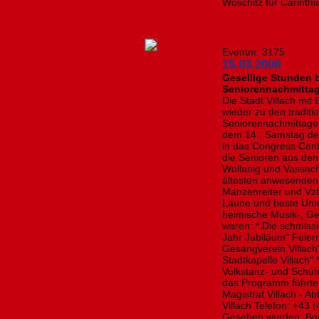
Woschitz für Carin
Eventnr. 3175
15.03.2008
Gesellige Stunden 
Seniorennachmittag 
Die Stadt Villach mi
wieder zu den traditi
Seniorennachmittagen
dem 14., Samstag de
in das Congress Cen
die Senioren aus den
Wollanig und Vassac
ältesten anwesenden
Manzenreiter und Vz
Laune und beste Unt
heimische Musik-, Ge
waren: * Die schmiss
Jahr Jubiläum" Feier
Gesangverein Villach
Stadtkapelle Villach
Volkstanz- und Schuh
das Programm führte 
Magistrat Villach - A
Villach Telefon: +43
Gesehen wurden: Bgm