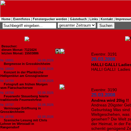
Home
|
Eventfotos
|
Fenstergucker werden
|
Gästebuch
|
Links
|
Kontakt
|
Impressu
Besucher:
diesen Monat: 7121624
letzten Monat: 15503886
Eventnr. 3191
26.03.2008
Nr. 18801
06.08.2026
Bergmesse in Grosskirchheim
HALLI GALLI Ladies 
Nr. 18800
03.08.2026
HALLI GALLI Ladies N
Konzert in der Pfarrkirche
Heiligenblut am Grossglockner
Nr. 18799
03.08.2026
Fotogruß am frühen Morgen
vom Flatschachersee
Eventnr. 3190
Nr. 18798
02.08.2026
25.03.2008
Feuerwehr Steuerberg feierte
traditionelle Feuerwehrfest
Andrea wird 20ig !!
Andreas 20igster Gebur
Nr. 18797
02.08.2026
Vernissage Eröffnung in
Geburtstag Was sind
Grosskirchheim
Weltgeschehen, was h
Nr. 18796
02.08.2026
gesehen? Die Welt ze
Szenische Lesung mit Chris
der Heimat, in der F
Lohner im Wirtstadl in
Rangersdorf
schenkt genügend Ze