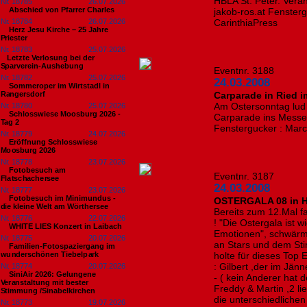
HBLA St. Peter. Vera
Nr. 18785
26.07.2026
Abschied von Pfarrer Charles
jakob-ros.at Fensterg
Nr. 18784
26.07.2026
CarinthiaPress
Herz Jesu Kirche – 25 Jahre
Priester
Nr. 18783
25.07.2026
​Letzte Verlosung bei der
Sparverein-Aushebung
Eventnr. 3188
Nr. 18782
25.07.2026
24.03.2008
Sommeroper im Wirtstadl in
Rangersdorf
Carparade in Ried i
Am Ostersonntag lud d
Nr. 18780
25.07.2026
Schlosswiese Moosburg 2026 -
Carparade ins Messez
Tag 2
Fenstergucker : Mar
Nr. 18779
24.07.2026
Eröffnung Schlosswiese
Moosburg 2026
Nr. 18778
23.07.2026
Fotobesuch am
Eventnr. 3187
Flatschachersee
24.03.2008
Nr. 18777
23.07.2026
Fotobesuch im Minimundus -
OSTERGALA 08 in H
die kleine Welt am Wörthersee
Bereits zum 12.Mal fa
Nr. 18776
22.07.2026
! "Die Ostergala ist 
WHITE LIES Konzert in Laibach
Emotionen", schwär
Nr. 18775
20.07.2026
an Stars und dem St
Familien-Fotospaziergang im
wunderschönen Tiebelpark
holte für dieses Top
: Gilbert ,der im Jän
Nr. 18774
20.07.2026
SiniAir 2026: Gelungene
- ( kein Anderer hat d
Veranstaltung mit bester
Freddy & Martin ,2 l
Stimmung /Sinabelkirchen
die unterschiedlich
Nr. 18773
19.07.2026