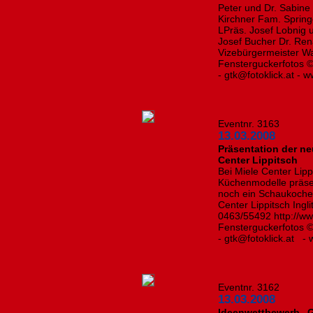
Peter und Dr. Sabine
Kirchner Fam. Spring
LPräs. Josef Lobnig
Josef Bucher Dr. Re
Vizebürgermeister Wa
Fensterguckerfotos © 
- gtk@fotoklick.at - w
Eventnr. 3163
13.03.2008
Präsentation der n
Center Lippitsch
Bei Miele Center Lipp
Küchenmodelle präsen
noch ein Schaukochen 
Center Lippitsch Ingl
0463/55492 http://www
Fensterguckerfotos © 
- gtk@fotoklick.at - 
Eventnr. 3162
13.03.2008
Ideenwettbewerb „G