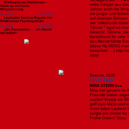
STARnacht am Wörthersee –
nette Sänger aus Deu
Warm-up mit bester
Jahren auch die Vorg
Partystimmung
ein junger und liebe
Nr. 18761
13.07.2026
Legendäre Sautrog-Regatta des
auf diversen Bühnen s
Feldkirchner Faschingsklubs
der Volksmusik dabei
Nr. 18759
13.07.2026
Tänzer " egal wo man 
„Die Karawanken . . . ein Abend
Gesicht! Simone ,die
wie früher“
kurzerhand für eine 
den Abend führte Eric
(diese Hp MUSS man 
besuchen ....) http://
sissy
Eventnr. 3185
22.03.2008
NINA STERN live
Nina trat gestern im 
Freunde waren anger
warten! Knapp vor Mi
griff zum Micro und 
Ihren tollen Liedern!
sorgte wie immer für 
Frohe Ostern! Sissy