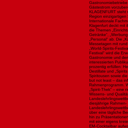
Gastronomiebetriebe 
Gästestrom vorzube
KLAGENFURT steht vo
Region einzigartigen 
Internationale Fachm
Klagenfurt deckt mit
die Themen „Einricht
Getränke“, „Werbung
„Personal“ ab. Die „
Messetagen mit rund
„World-Spirits-Festiv
Festival“ wird die E
Gastronomie und dem
interessierten Publik
prozentig erfüllen: H
Destillate und „Spirit
Spiritousen sowie die 
but not least – das i
Rahmenprogramm. We
„Spirit-Thek“ – eine r
Wissens- und Qualitä
Landeslehrlingswet
diesjährige Rahmen-
Landeslehrlingswett
über eine tägliche B
hin zu Präsentatione
mit einer eigens krei
EM-Cocktailbar aufwa