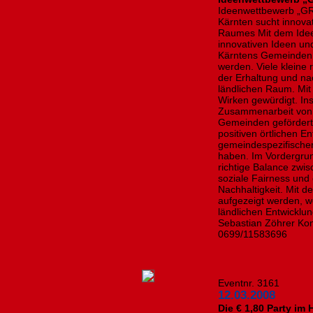
Ideenwettbewerb „GRI
Kärnten sucht innova
Raumes Mit dem Idee
innovativen Ideen und
Kärntens Gemeinden 
werden. Viele kleine r
der Erhaltung und na
ländlichen Raum. Mit
Wirken gewürdigt. Ins
Zusammenarbeit von 
Gemeinden gefördert 
positiven örtlichen E
gemeindespezifische
haben. Im Vordergru
richtige Balance zwi
soziale Fairness und
Nachhaltigkeit. Mit 
aufgezeigt werden, w
ländlichen Entwicklu
Sebastian Zöhrer Kon
0699/11583696
Eventnr. 3161
12.03.2008
Die € 1,80 Party im H