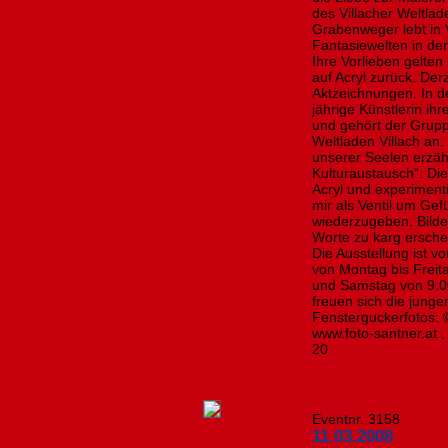
des Villacher Weltla
Grabenweger lebt in V
Fantasiewelten in de
Ihre Vorlieben gelten
auf Acryl zurück. Derz
Aktzeichnungen. In d
jährige Künstlerin ih
und gehört der Grupp
Weltladen Villach an. 
unserer Seelen erzäh
Kulturaustausch“. Die
Acryl und experiment
mir als Ventil um Gef
wiederzugeben. Bilde
Worte zu karg ersch
Die Ausstellung ist v
von Montag bis Freit
und Samstag von 9.00
freuen sich die junge
Fensterguckerfotos: 
www.foto-santner.at 
20
Eventnr. 3158
11.03.2008