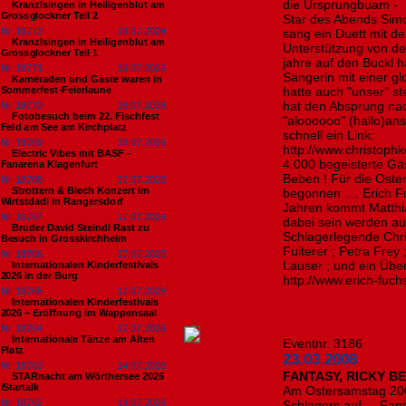
die Ursprungbuam - 
Kranzlsingen in Heiligenblut am
Grossglockner Teil 2
Star des Abends Simon
Nr. 18772
19.07.2026
sang ein Duett mit d
Kranzlsingen in Heiligenblut am
Unterstützung von de
Grossglockner Teil 1
jahre auf den Buckl h
Nr. 18771
19.07.2026
Sängerin mit einer gl
Kameraden und Gäste waren in
Sommerfest-Feierlaune
hatte auch "unser" s
hat den Absprung nach
Nr. 18770
18.07.2026
Fotobesuch beim 22. Fischfest
"aloooooo" (hallo)an
Feld am See am Kirchplatz
schnell ein Link:
Nr. 18769
18.07.2026
http://www.christoph
Electric Vibes mit BASF -
4.000 begeisterte Gä
Fanarena Klagenfurt
Beben ! Für die Oster
Nr. 18768
17.07.2026
Strottern & Blech Konzert im
begonnen .... Erich F
Wirtstdadl in Rangersdorf
Jahren kommt Matthia
Nr. 18767
17.07.2026
dabei sein werden auc
Bruder David Steindl Rast zu
Schlagerlegende Chri
Besuch in Grosskirchheim
Fulterer ; Petra Frey
Nr. 18766
17.07.2026
Lauser ; und ein Über
Internationalen Kinderfestivals
2026 in der Burg
http://www.erich-fuch
Nr. 18765
17.07.2026
Internationalen Kinderfestivals
2026 – Eröffnung im Wappensaal
Nr. 18764
17.07.2026
Internationale Tänze am Alten
Eventnr. 3186
Platz
23.03.2008
Nr. 18763
14.07.2026
FANTASY, RICKY B
STARnacht am Wörthersee 2026
/Startalk
Am Ostersamstag 200
Nr. 18762
14.07.2026
Schlagers auf ... Fa