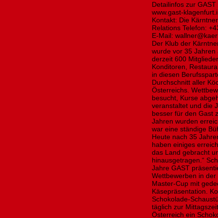
Detailinfos zur GAST
www.gast-klagenfurt.
Kontakt: Die Kärntner
Relations Telefon: 
E-Mail: wallner@kae
Der Klub der Kärntne
wurde vor 35 Jahren 
derzeit 600 Mitglied
Konditoren, Restaura
in diesen Berufsspart
Durchschnitt aller K
Österreichs. Wettbe
besucht, Kurse abgeh
veranstaltet und die 
besser für den Gast 
Jahren wurden erreic
war eine ständige Bü
Heute nach 35 Jahren
haben einiges erreic
das Land gebracht un
hinausgetragen.“ Sc
Jahre GAST präsentie
Wettbewerben in der 
Master-Cup mit gede
Käsepräsentation. Ko
Schokolade-Schaustüc
täglich zur Mittagsze
Österreich ein Schok