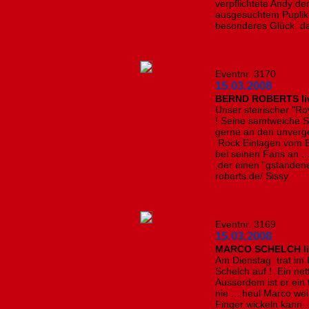
verpflichtete Andy d
ausgesuchtem Puplik
besonderes Glück dab
Eventnr. 3170
15.03.2008
BERND ROBERTS li
Unser steirischer "R
! Seine samtweiche 
gerne an den unverge
Rock Einlagen vom E
bei seinen Fans an ..
,der einen "gstandene
roberts.de/ Sissy
Eventnr. 3169
15.03.2008
MARCO SCHELCH li
Am Dienstag trat im 
Schelch auf ! Ein ne
Ausserdem ist er ein 
nie ....heul Marco w
Finger wickeln kann .