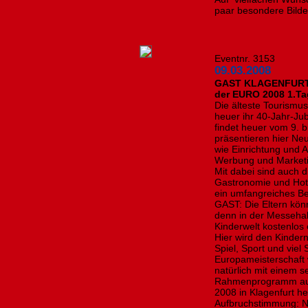
paar besondere Bilder 
Eventnr. 3153
09.03.2008
GAST KLAGENFURT fe
der EURO 2008 1.Ta
Die älteste Tourismu
heuer ihr 40-Jahr-Ju
findet heuer vom 9. b
präsentieren hier Ne
wie Einrichtung und 
Werbung und Marketi
Mit dabei sind auch
Gastronomie und Hote
ein umfangreiches Be
GAST: Die Eltern kö
denn in der Messehal
Kinderwelt kostenlos 
Hier wird den Kinde
Spiel, Sport und viel
Europameisterschaft 
natürlich mit einem 
Rahmenprogramm auf.
2008 in Klagenfurt he
Aufbruchstimmung: N