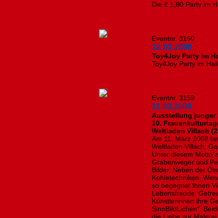
Die € 1,80 Party im Ha
Eventnr. 3160
12.03.2008
Toy4Joy Party im Hal
Toy4Joy Party im Hall
Eventnr. 3159
11.03.2008
Ausstellung junger
10. Frauenkulturtag
Weltladen Villach (2
Am 11. März 2008 fand
Weltladen Villach, Ga
Unter diesem Motto z
Grabenweger und Petr
Bilder. Neben der Ölm
Kohletechniken. Wen
so begegnet Ihnen Vi
Lebensfreude. Getre
Künstlerinnen ihre Ge
SinnBildLichen“. Bei
die Liebe zur Malerei