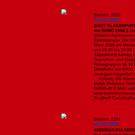
Eventnr. 3155
10.03.2008
GAST KLAGENFURT fe
der EURO 2008 2.Ta
Weitere Impressione
Eintrittspreise: Die
März 2008 am Messege
von 09.00 bis 18.00 U
Tageseintritt beträgt
Tourismus- und Gastg
Reisegruppen ab 10 
Detailinfos zur GAST
www.gast-klagenfurt.
Kontakt: Die Kärntne
Publik Relations Tel
56800-48 E-Mail: wa
www.kaerntnermessen
Kruijthoff CarinthiaP
Eventnr. 3154
09.03.2008
ANDREAS FULTER
Auf vielfachen Wunsch