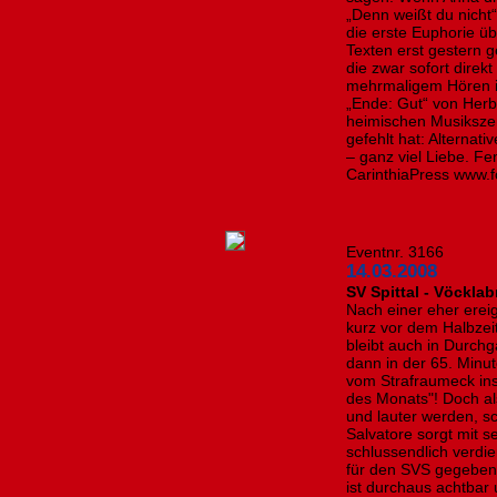
„Denn weißt du nicht“ 
die erste Euphorie ü
Texten erst gestern
die zwar sofort direkt
mehrmaligem Hören ih
„Ende: Gut“ von Herb
heimischen Musikszen
gefehlt hat: Alternat
– ganz viel Liebe. Fe
CarinthiaPress www.f
Eventnr. 3166
14.03.2008
SV Spittal - Vöcklab
Nach einer eher erei
kurz vor dem Halbzeit
bleibt auch in Durch
dann in der 65. Minute
vom Strafraumeck ins
des Monats"! Doch al
und lauter werden, sc
Salvatore sorgt mit s
schlussendlich verdi
für den SVS gegeben 
ist durchaus achtbar