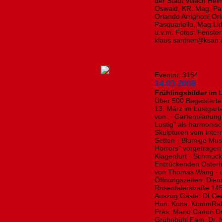
der Stadt Villach He
Oswald, KR. Mag. Pau
Orlando Arrighoni Orl
Pasquariello, Mag.Lid
u.v.m. Fotos: Fenste
klaus.santner@ksan.a
Eventnr. 3164
14.03.2008
Frühlingsbilder im 
Über 500 Begeistert
13. März im Lustgart
von: · Gartenplanung
Lustig" als harmonis
Skulpturen vom inter
Setten · Blumige Mus
Horrors” vorgetrage
Klagenfurt · Schmuck
Entzückenden Osterha
von Thomas Wang · 
Öffnungszeiten: Dien
Rosentalerstraße 145
Auszug Gäste: DI Ger
Hon. Kons. KommRat 
Präs. Mario Canori D
Grühnbühl Fam. Dr. 