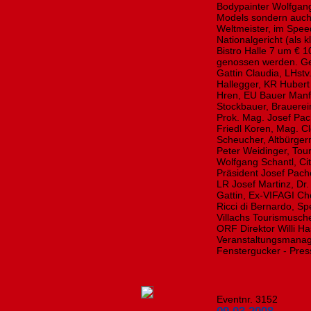
Bodypainter Wolfgang 
Models sondern auch 
Weltmeister, im Spee
Nationalgericht (als 
Bistro Halle 7 um € 1
genossen werden. Ge
Gattin Claudia, LHstv
Hallegger, KR Hubert
Hren, EU Bauer Manf
Stockbauer, Brauerei
Prok. Mag. Josef Pac
Friedl Koren, Mag. C
Scheucher, Altbürge
Peter Weidinger, Tour
Wolfgang Schantl, Ci
Präsident Josef Pache
LR Josef Martinz, Dr.
Gattin, Ex-VIFAGI Che
Ricci di Bernardo, S
Villachs Tourismusch
ORF Direktor Willi Ha
Veranstaltungsmanag
Fenstergucker - Pres
Eventnr. 3152