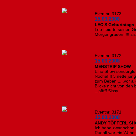
Eventnr. 3173
15.03.2008
LEO'S Geburtstags 
Leo feierte seinen G
Morgengrauen !!!! si
Eventnr. 3172
15.03.2008
MENSTRIP SHOW
Eine Show sonderglei
Noche!!!! 3 nette ju
zum Beben .....vor 
Blicke nicht von de
...pfffff Sissy
Eventnr. 3171
15.03.2008
ANDY TÖFFERL S
Ich habe zwar schon 
Rudolf war ein Wahns