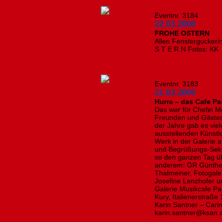
Eventnr. 3184
22.03.2008
FROHE OSTERN
Allen Fensterguckeri
S T E R N Fotos: KK
Eventnr. 3183
21.03.2008
Hurra – das Cafe Pas
Das war für Chefin Mo
Freunden und Gästen
der Jahre gab es vie
ausstellenden Künstle
Werk in der Galerie a
und Begrüßungs-Sek
so den ganzen Tag ü
anderem: GR Günther 
Thalmeiner, Fotogale
Josefine Lenzhofer u
Galerie Musikcafe P
Kury, Italienerstraße
Karin Santner – Cari
karin.santner@ksan.