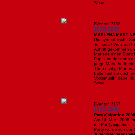
Sissy
Eventnr. 3168
15.03.2008
MARLENA MARTINEL
Die sympathische Sem
Tollhaus / Weiz auf 
Auftritt gekommen und
Marlena einen Duett 
Puplikum der dann de
junge Mann hatte ein
Töne richtig! Marlena
halten ,ist sie doch 
Volksmusik" dabei !!!!
Sissy
Eventnr. 3167
14.03.2008
Part(y)cipation 200
Am 14. März 2008 fan
die Part(y)cipation 
Party wurde von der 
Jugendrat veransta