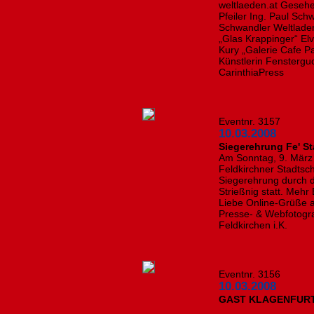
weltlaeden.at Gesehe
Pfeiler Ing. Paul Sc
Schwandler Weltladen
„Glas Krappinger“ Elv
Kury „Galerie Cafe P
Künstlerin Fensterguc
CarinthiaPress
Eventnr. 3157
10.03.2008
Siegerehrung Fe' S
Am Sonntag, 9. März
Feldkirchner Stadtsc
Siegerehrung durch d
Strießnig statt. Mehr
Liebe Online-Grüße a
Presse- & Webfotogr
Feldkirchen i.K.
Eventnr. 3156
10.03.2008
GAST KLAGENFURT 2