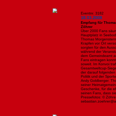
Eventnr. 3182
18.03.2008
Empfang für Thomas
Zöhrer
Über 2000 Fans säu
Hauptplatz in Seebod
Thomas Morgenstern 
Krapfen vor Ort ver
sorgten für den Auss
während der Veranst
dem Gemeindeamt auf
Fans eintragen konnt
soweit. Im Konvoi tr
Gesamtweltcup-Siege
der darauf folgenden
Politik und der Spor
Andy Goldberger. T
seiner Heimatgemeind
Geschenke, für die e
seinen Fans, dass si
Pressefotos: © Zöhre
sebastian.zoehrer@a