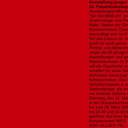
Ausstellung junger
10. Frauenkulturtag
Ausstellungseröffnun
"fair-SinnBildLicht" z
Grabenweger und Petr
Bilder. Neben der Ölm
Kohletechniken. Clau
beschäftigt sich mit
Teil des Lebens ist. 
greift sie auch gerne 
Porträt- und Aktzeic
zeigte die 28 jährige 
Ausstellungen und g
Mitarbeiterinnen im W
soll die Geschichte 
schaffen für einen fa
Aichholzer bevorzugt 
Kohletechniken. Das M
Gefühlszustände in e
Seelenspiegel, die e
um innerste Gefühle
Dienstag, den 11. Mär
in der Drauparkstrass
bis zum 28. März 200
bis 13.00 und 14.00 
geöffnet. Auf Ihren B
Künstlerinnen! INF
9500 VILLACH TEL.: 