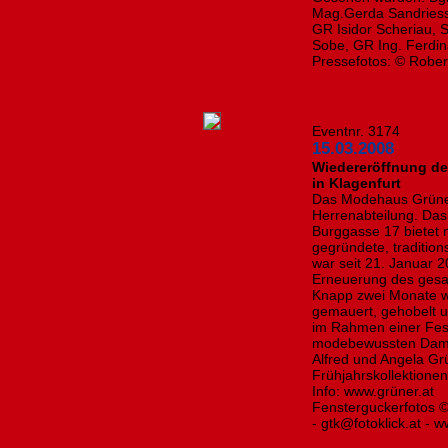
Mag.Gerda Sandriesse
GR Isidor Scheriau, 
Sobe, GR Ing. Ferdin
Pressefotos: © Rober
Eventnr. 3174
15.03.2008
Wiedereröffnung de
in Klagenfurt
Das Modehaus Grüner
Herrenabteilung. Das 
Burggasse 17 bietet 
gegründete, traditi
war seit 21. Januar 2
Erneuerung des gesa
Knapp zwei Monate w
gemauert, gehobelt 
im Rahmen einer Fes
modebewussten Damen
Alfred und Angela Gr
Frühjahrskollektione
Info: www.grüner.at 
Fensterguckerfotos © 
- gtk@fotoklick.at - 