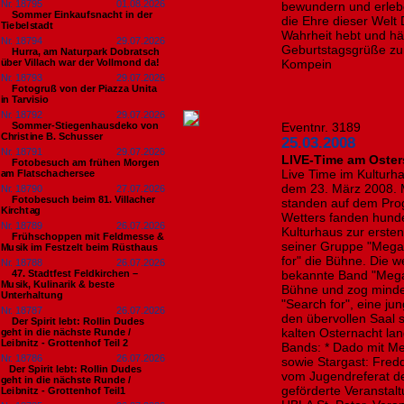
Nr. 18795
01.08.2026
bewundern und erleb
Sommer Einkaufsnacht in der
die Ehre dieser Welt 
Tiebelstadt
Wahrheit hebt und häl
Nr. 18794
29.07.2026
Geburtstagsgrüße zu
Hurra, am Naturpark Dobratsch
über Villach war der Vollmond da!
Kompein
Nr. 18793
29.07.2026
Fotogruß von der Piazza Unita
in Tarvisio
Nr. 18792
29.07.2026
Sommer-Stiegenhausdeko von
Eventnr. 3189
Christine B. Schusser
25.03.2008
Nr. 18791
29.07.2026
LIVE-Time am Oster
Fotobesuch am frühen Morgen
Live Time im Kulturh
am Flatschachersee
dem 23. März 2008. M
Nr. 18790
27.07.2026
Fotobesuch beim 81. Villacher
standen auf dem Pro
Kirchtag
Wetters fanden hunde
Nr. 18789
26.07.2026
Kulturhaus zur ersten
Frühschoppen mit Feldmesse &
seiner Gruppe "Megam
Musik im Festzelt beim Rüsthaus
for" die Bühne. Die w
Nr. 18788
26.07.2026
47. Stadtfest Feldkirchen –
bekannte Band "Megam
Musik, Kulinarik & beste
Bühne und zog minde
Unterhaltung
"Search for", eine j
Nr. 18787
26.07.2026
den übervollen Saal s
Der Spirit lebt: Rollin Dudes
kalten Osternacht lan
geht in die nächste Runde /
Leibnitz - Grottenhof Teil 2
Bands: * Dado mit M
Nr. 18786
26.07.2026
sowie Stargast: Fred
​Der Spirit lebt: Rollin Dudes
vom Jugendreferat d
geht in die nächste Runde /
geförderte Veranstalt
Leibnitz - Grottenhof Teil1