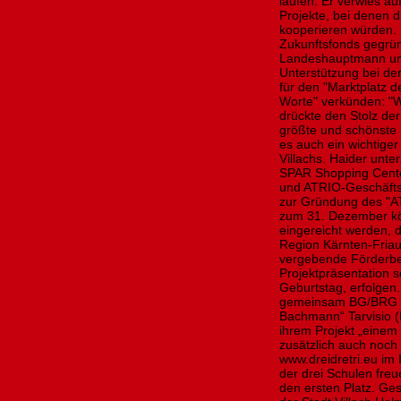
laufen. Er verwies a
Projekte, bei denen 
kooperieren würden.
Zukunftsfonds gegrün
Landeshauptmann und
Unterstützung bei d
für den "Marktplatz d
Worte" verkünden: "W
drückte den Stolz der
größte und schönste 
es auch ein wichtiger 
Villachs. Haider unt
SPAR Shopping Center
und ATRIO-Geschäft
zur Gründung des "AT
zum 31. Dezember kö
eingereicht werden, d
Region Kärnten-Friau
vergebende Förderbet
Projektpräsentation s
Geburtstag, erfolgen
gemeinsam BG/BRG Vil
Bachmann“ Tarvisio (
ihrem Projekt „einem
zusätzlich auch noch
www.dreidretri.eu im 
der drei Schulen freu
den ersten Platz. Ge