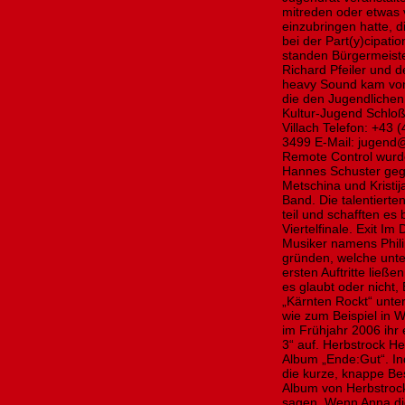
mitreden oder etwas 
einzubringen hatte, d
bei der Part(y)cipati
standen Bürgermeiste
Richard Pfeiler und d
heavy Sound kam von
die den Jugendlichen o
Kultur-Jugend Schloß
Villach Telefon: +43
3499 E-Mail: jugend@
Remote Control wurde
Hannes Schuster gegr
Metschina und Kristi
Band. Die talentiert
teil und schafften es 
Viertelfinale. Exit 
Musiker namens Phil
gründen, welche unte
ersten Auftritte ließ
es glaubt oder nicht
„Kärnten Rockt“ unter
wie zum Beispiel in W
im Frühjahr 2006 ihr 
3“ auf. Herbstrock He
Album „Ende:Gut“. In
die kurze, knappe Be
Album von Herbstrock,
sagen. Wenn Anna die