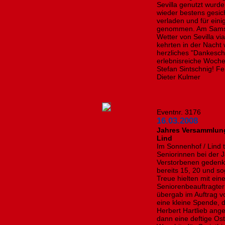
Sevilla genutzt wurd
wieder bestens gesic
verladen und für ein
genommen. Am Samsta
Wetter von Sevilla v
kehrten in der Nacht 
herzliches "Dankesch
erlebnisreiche Woch
Stefan Sintschnig! F
Dieter Kulmer
Eventnr. 3176
16.03.2008
Jahres Versammlung
Lind
Im Sonnenhof / Lind 
Seniorinnen bei der
Verstorbenen gedenkt
bereits 15, 20 und s
Treue hielten mit ei
Seniorenbeauftragter
übergab im Auftrag 
eine kleine Spende,
Herbert Hartlieb an
dann eine deftige Os