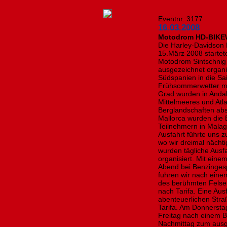
Eventnr. 3177
16.03.2008
Motodrom HD-BIKEW
Die Harley-Davidson B
15.März 2008 startet
Motodrom Sintschnig
ausgezeichnet organ
Südspanien in die Sa
Frühsommerwetter mi
Grad wurden in Andal
Mittelmeeres und Atl
Berglandschaften abs
Mallorca wurden die 
Teilnehmern in Mala
Ausfahrt führte uns z
wo wir dreimal nächt
wurden tägliche Ausfa
organisiert. Mit ein
Abend bei Benzinges
fuhren wir nach eine
des berühmten Felse
nach Tarifa. Eine Aus
abenteuerlichen Stra
Tarifa. Am Donnerstag
Freitag nach einem B
Nachmittag zum ausgi