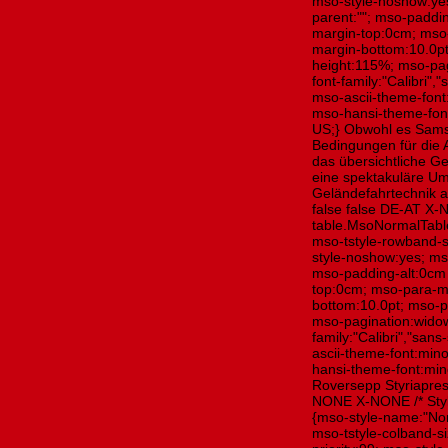
mso-style-noshow:yes;
parent:""; mso-paddi
margin-top:0cm; mso
margin-bottom:10.0pt
height:115%; mso-pag
font-family:"Calibri","
mso-ascii-theme-font:
mso-hansi-theme-font
US;} Obwohl es Sams
Bedingungen für die 
das übersichtliche G
eine spektakuläre U
Geländefahrtechnik 
false false DE-AT X-
table.MsoNormalTabl
mso-tstyle-rowband-s
style-noshow:yes; mso
mso-padding-alt:0cm
top:0cm; mso-para-m
bottom:10.0pt; mso-p
mso-pagination:widow-
family:"Calibri","sans
ascii-theme-font:mino
hansi-theme-font:min
Roversepp Styriapres
NONE X-NONE /* Style
{mso-style-name:"Nor
mso-tstyle-colband-s