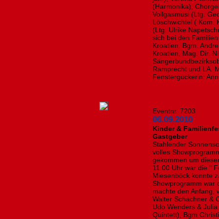
(Harmonika), Chorgem
Vollgasmusi (Ltg. Ge
Löschwichtel ( Kom. 
(Ltg. Ulrike Napetsc
sich bei den Familien
Kroatien. Bgm. Andre
Kroatien, Mag. Dir. 
Sängerbundbezirksob
Ramprecht und LA. Ma
Fensterguckerin: A
Eventnr. 7203
06.09.2010
Kinder & Familienfe
Gastgeber
Stahlender Sonnensc
volles Showprogramm
gekommen um diesen 
11:00 Uhr war die " F
Miesenböck konnte z
Showprogramm war di
machte den Anfang, w
Walter Schachner & C
Udo Wenders & Julia 
Quintett), Bgm Christ