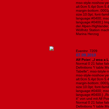
mso-style-noshow:yes
alt:0cm 5.4pt 0cm 5.
margin-bottom:.0001p
size:10.0pt; font-fa
language:#0400; mso
language:#0400;} Im
der Alpen-Highlander
Wölfnitz Station mac
Marina Herzog
Eventnr. 7209
07.09.2010
Alf Poier: „I woa a
Normal 0 21 false fals
Definitions */ table
Tabelle"; mso-tstyle-
mso-style-noshow:yes
alt:0cm 5.4pt 0cm 5.
margin-bottom:.0001p
size:10.0pt; font-fa
language:#0400; mso
language:#0400;} „Roc
it“ von und mit Alf P
Normal 0 21 false fals
Definitions */ table