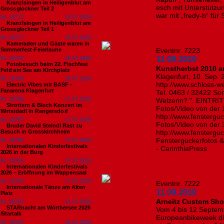
Kranzlsingen in Heiligenblut am
esch mit Unterstützu
Grossglockner Teil 2
war mit „fredy-b“ für 
Nr. 18772
19.07.2026
Kranzlsingen in Heiligenblut am
Grossglockner Teil 1
Nr. 18771
19.07.2026
Kameraden und Gäste waren in
Sommerfest-Feierlaune
Eventnr. 7223
11.09.2010
Nr. 18770
18.07.2026
Fotobesuch beim 22. Fischfest
Kunstherbst 2010 a
Feld am See am Kirchplatz
Klagenfurt, 10. Sep.
Nr. 18769
18.07.2026
http://www.schloss-w
Electric Vibes mit BASF -
Fanarena Klagenfurt
Tel. 0463 / 32422 Son
Nr. 18768
17.07.2026
Welzerin? ". EINT
Strottern & Blech Konzert im
Fotos/Video von der 
Wirtstdadl in Rangersdorf
http://www.fensterg
Nr. 18767
17.07.2026
Fotos/Video von der 
Bruder David Steindl Rast zu
Besuch in Grosskirchheim
http://www.fensterg
Fensterguckerfotos 
Nr. 18766
17.07.2026
Internationalen Kinderfestivals
- CarinthiaPress
2026 in der Burg
Nr. 18765
17.07.2026
Internationalen Kinderfestivals
2026 – Eröffnung im Wappensaal
Nr. 18764
17.07.2026
Eventnr. 7222
Internationale Tänze am Alten
11.09.2010
Platz
Arneitz Custom Sh
Nr. 18763
14.07.2026
STARnacht am Wörthersee 2026
Vom 4 bis 12 Septemb
/Startalk
Europeanbikeweek die
Nr. 18762
14.07.2026