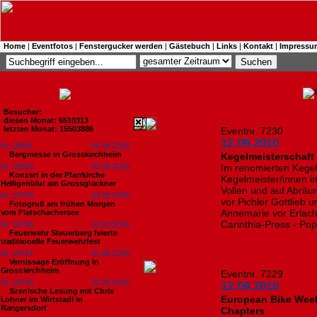
Home
|
Eventfotos
|
Fenstergucker werden
|
Gästebuch
|
Links
|
Kontakt
|
Impressu
Besucher:
diesen Monat: 6510313
letzten Monat: 15503886
Eventnr. 7230
12.09.2010
Nr. 18801
06.08.2026
Bergmesse in Grosskirchheim
Kegelmeisterschaft
Nr. 18800
03.08.2026
Im renomierten Kegel
Konzert in der Pfarrkirche
Kegelmeister/innen im
Heiligenblut am Grossglockner
Vollen und auf Abräum
Nr. 18799
03.08.2026
vor Pichler Gottlieb
Fotogruß am frühen Morgen
Annemarie vor Erlach
vom Flatschachersee
Carinthia-Press - Po
Nr. 18798
02.08.2026
Feuerwehr Steuerberg feierte
traditionelle Feuerwehrfest
Nr. 18797
02.08.2026
Vernissage Eröffnung in
Grosskirchheim
Eventnr. 7229
Nr. 18796
02.08.2026
12.09.2010
Szenische Lesung mit Chris
European Bike Week 
Lohner im Wirtstadl in
Rangersdorf
Chapters