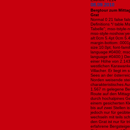
08.09.2010
Bergtour zum Mitta
Grat
Normal 0 21 false fals
Definitions */ table
Tabelle"; mso-tstyle-
mso-style-noshow:yes
alt:0cm 5.4pt 0cm 5.
margin-bottom:.0001p
size:10.0pt; font-fa
language:#0400; mso
language:#0400;} Der
einer Höhe von 2.143
westlichen Karawank
Villacher. Er liegt i
Sees an der österrei
Norden weisende stei
charakteristisches Au
1.567 m gelegene Ber
Route auf den Mittag
durch hochalpines G
einem gesicherten Kl
bis auf zwei Stellen
jedoch nur für geübte
wechseln mit teils sc
den Grat ist nur für t
erfahrene Bergsteige