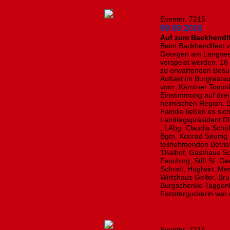
Eventnr. 7215
09.09.2010
Auf zum Backhendlf
Beim Backhendlfest 
Georgen am Längsee
verspeist werden. 16
zu erwartenden Besu
Auftakt im Burgresta
vom „Kärntner Tommler
Einstimmung auf drei 
heimischen Region. B
Familie ließen es si
Landtagspräsident DI
, LAbg. Claudia Schö
Bgm. Konrad Seunig ,
teilnehmenden Betrie
Thalhof, Gasthaus Sc
Fasching, Stift St. 
Schratt, Hüglwirt, Me
Wirtshaus Gelter, Br
Burgschenke Taggenb
Fensterguckerin war
Eventnr. 7214