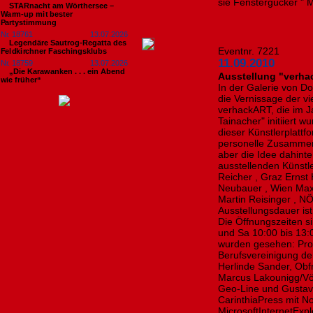
sie Fenstergucker " M
STARnacht am Wörthersee –
Warm-up mit bester
Partystimmung
Nr. 18761
13.07.2026
Legendäre Sautrog-Regatta des
Eventnr. 7221
Feldkirchner Faschingsklubs
11.09.2010
Nr. 18759
13.07.2026
„Die Karawanken . . . ein Abend
Ausstellung "verhac
wie früher“
In der Galerie von Do
die Vernissage der vi
verhackART, die im J
Tainacher" initiiert 
dieser Künstlerplattf
personelle Zusammens
aber die Idee dahinte
ausstellenden Künstl
Reicher , Graz Ernst 
Neubauer , Wien Maxi
Martin Reisinger , N
Ausstellungsdauer is
Die Öffnungszeiten si
und Sa 10:00 bis 13:
wurden gesehen: Prof
Berufsvereinigung de
Herlinde Sander, Obf
Marcus Lakounigg/Vö
Geo-Line und Gustav
CarinthiaPress mit No
MicrosoftInternetExplo