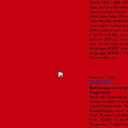
ROCK THE LAKE FEST
statt. Auf drei Bühne
internationale Bands
false false false Micr
table.MsoNormalTabl
mso-tstyle-rowband-s
style-noshow:yes; ms
5.4pt 0cm 5.4pt; ms
bottom:.0001pt; mso-
size:10.0pt; font-fa
language:#0400; mso
language:#0400;} Fot
Marina Herzog
Eventnr. 7206
06.09.2010
Vernissage von Ingr
Klagenfurt
Nach der Sommerpause
Goldschmiedin und geb
Ingrid Pototschnik .
Ausstellungen kann 
Titel „Zeichen als Bo
Fr 9 - 20 Uhr, in der 
Klagenfurt, Feldkirc