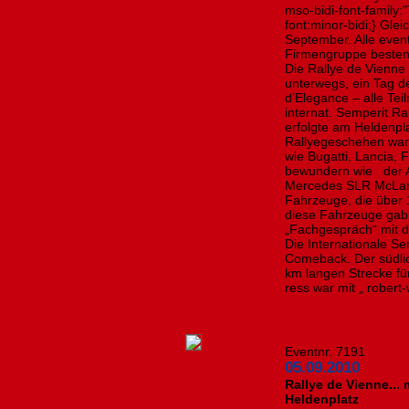
mso-bidi-font-family
font:minor-bidi;} Gle
September. Alle eve
Firmengruppe bestens
Die Rallye de Vienne
unterwegs, ein Tag d
d’Elegance – alle Te
internat. Semperit R
erfolgte am Heldenpl
Rallyegeschehen wa
wie Bugatti, Lancia, 
bewundern wie der A
Mercedes SLR McLare
Fahrzeuge, die über 
diese Fahrzeuge gab
„Fachgespräch“ mit d
Die Internationale Se
Comeback. Der südli
km langen Strecke fü
ress war mit „ robert-
Eventnr. 7191
05.09.2010
Rallye de Vienne... m
Heldenplatz