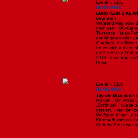
Eventnr. 7201
05.09.2010
EUROPEAN BIKE WEE
beginnen
Während Mitglieder d
noch den HOG-Stand i
Tausende Harley-Fah
der längeren oder kü
Quartiere. Alle Bike
freuen sich auf ein t
größte Harley-Tref
2010. Fensterguckerfo
Press
Eventnr. 7200
05.09.2010
Tag der Blasmusik 
Mit den „ Mini-Minis 
„Dorfmusik “ wurde d
gefeiert. Unter den 
Wolfgang Klinar , Viz
Kärntnerblasmusik L
CarinthiaPress war mi