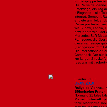
Firmengruppe bestens
Die Rallye de Vienne
unterwegs, ein Tag d
d’Elegance – alle Te
internat. Semperit R
erfolgte am Heldenpl
Rallyegeschehen wa
wie Bugatti, Lancia, 
bewundern wie der A
Mercedes SLR McLare
Fahrzeuge, die über 
diese Fahrzeuge gab
„Fachgespräch“ mit d
Die Internationale Se
Comeback. Der südli
km langen Strecke fü
ress war mit „ robert-
Eventnr. 7190
05.09.2010
Rallye de Vienne... m
Böhmischer Prater
Normal 0 21 false f
MicrosoftInternetExplo
table.MsoNormalTabl
mso-tstyle-rowband-s