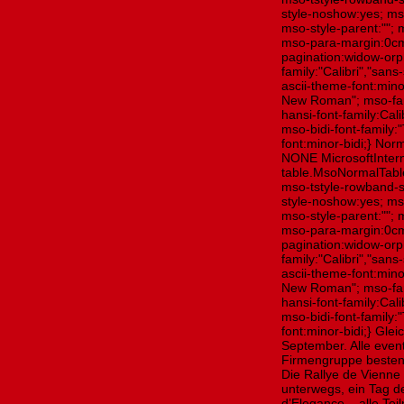
style-noshow:yes; mso
mso-style-parent:"";
mso-para-margin:0cm
pagination:widow-orph
family:"Calibri","sans
ascii-theme-font:mino
New Roman"; mso-far
hansi-font-family:Cal
mso-bidi-font-family
font:minor-bidi;} Nor
NONE MicrosoftInterne
table.MsoNormalTabl
mso-tstyle-rowband-s
style-noshow:yes; mso
mso-style-parent:"";
mso-para-margin:0cm
pagination:widow-orph
family:"Calibri","sans
ascii-theme-font:mino
New Roman"; mso-far
hansi-font-family:Cal
mso-bidi-font-family
font:minor-bidi;} Gle
September. Alle eve
Firmengruppe bestens
Die Rallye de Vienne
unterwegs, ein Tag d
d’Elegance – alle Te