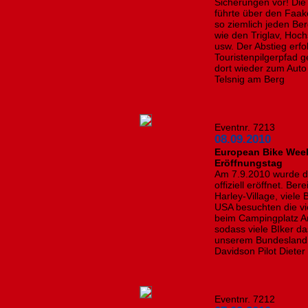
Sicherungen vor! Die 
führte über den Faak
so ziemlich jeden Be
wie den Triglav, Hoch
usw. Der Abstieg erf
Touristenpilgerpfad 
dort wieder zum Auto 
Telsnig am Berg
Eventnr. 7213
08.09.2010
European Bike Week
Eröffnungstag
Am 7.9.2010 wurde d
offiziell eröffnet. Be
Harley-Village, viele
USA besuchten die vi
beim Campingplatz Arn
sodass viele BIker da
unserem Bundesland 
Davidson Pilot Dieter
Eventnr. 7212