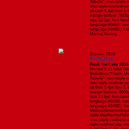
Tabelle"; mso-tstyle-
mso-style-noshow:yes
alt:0cm 5.4pt 0cm 5.
margin-bottom:.0001p
size:10.0pt; font-fa
language:#0400; mso
language:#0400;} Fot
Marina Herzog
Eventnr. 7208
07.09.2010
Rock the Lake 2010 
Normal 0 21 false fals
Definitions */ table
Tabelle"; mso-tstyle-
mso-style-noshow:yes
alt:0cm 5.4pt 0cm 5.
margin-bottom:.0001p
size:10.0pt; font-fa
language:#0400; mso
language:#0400;} Norm
MicrosoftInternetExplo
table.MsoNormalTabl
mso-tstyle-rowband-s
style-noshow:yes; ms
5.4pt 0cm 5.4pt; ms