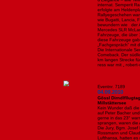
internat. Semperit R
erfolgte am Heldenpl
Rallyegeschehen wa
wie Bugatti, Lancia, 
bewundern wie der A
Mercedes SLR McLare
Fahrzeuge, die über 
diese Fahrzeuge gab
„Fachgespräch“ mit d
Die Internationale Se
Comeback. Der südli
km langen Strecke fü
ress war mit „ robert-
Eventnr. 7189
04.09.2010
Gössl Dirndlfllugta
Millstättersee
Kein Wunder daß die 
auf Peter Bacher und 
gerne in das 23° wa
sprangen, waren die
Die Jury, Bgm. Josef
Rossmann und Claudia
Lufthansa, hatten es 