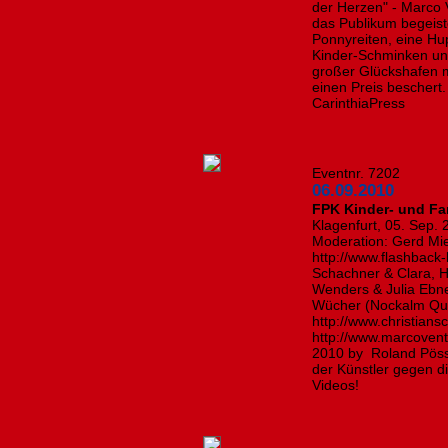
der Herzen" - Marco 
das Publikum begeist
Ponnyreiten, eine Hup
Kinder-Schminken un
großer Glückshafen mi
einen Preis beschert
CarinthiaPress
Eventnr. 7202
06.09.2010
FPK Kinder- und Fa
Klagenfurt, 05. Sep. 
Moderation: Gerd M
http://www.flashback-
Schachner & Clara, H
Wenders & Julia Ebner
Wücher (Nockalm Quin
http://www.christians
http://www.marcovent
2010 by Roland Pöss
der Künstler gegen d
Videos!