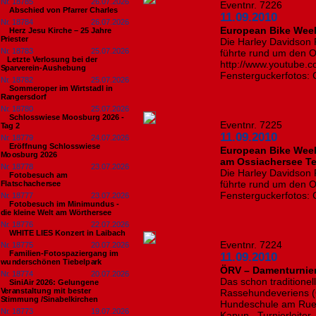
Nr. 18785
26.07.2026
Eventnr. 7226
Abschied von Pfarrer Charles
11.09.2010
Nr. 18784
26.07.2026
European Bike Week
Herz Jesu Kirche – 25 Jahre
Priester
Die Harley Davidson
Nr. 18783
25.07.2026
führte rund um den Os
​Letzte Verlosung bei der
http://www.youtube.
Sparverein-Aushebung
Fensterguckerfotos: 
Nr. 18782
25.07.2026
Sommeroper im Wirtstadl in
Rangersdorf
Nr. 18780
25.07.2026
Schlosswiese Moosburg 2026 -
Eventnr. 7225
Tag 2
11.09.2010
Nr. 18779
24.07.2026
Eröffnung Schlosswiese
European Bike Week
Moosburg 2026
am Ossiachersee Te
Nr. 18778
23.07.2026
Die Harley Davidson
Fotobesuch am
führte rund um den O
Flatschachersee
Fensterguckerfotos: 
Nr. 18777
23.07.2026
Fotobesuch im Minimundus -
die kleine Welt am Wörthersee
Nr. 18776
22.07.2026
WHITE LIES Konzert in Laibach
Eventnr. 7224
Nr. 18775
20.07.2026
Familien-Fotospaziergang im
11.09.2010
wunderschönen Tiebelpark
ÖRV – Damenturnier
Nr. 18774
20.07.2026
Das schon traditione
SiniAir 2026: Gelungene
Veranstaltung mit bester
Rassehundeveriens (Ö
Stimmung /Sinabelkirchen
Hundeschule am Ruest
Nr. 18773
19.07.2026
Kapun , Turnierleite