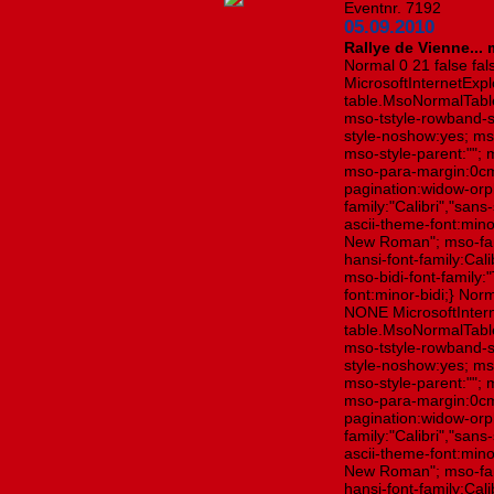
Eventnr. 7192
05.09.2010
Rallye de Vienne... 
Normal 0 21 false f
MicrosoftInternetExplo
table.MsoNormalTabl
mso-tstyle-rowband-s
style-noshow:yes; mso
mso-style-parent:"";
mso-para-margin:0cm
pagination:widow-orph
family:"Calibri","sans
ascii-theme-font:mino
New Roman"; mso-far
hansi-font-family:Cal
mso-bidi-font-family
font:minor-bidi;} Nor
NONE MicrosoftInterne
table.MsoNormalTabl
mso-tstyle-rowband-s
style-noshow:yes; mso
mso-style-parent:"";
mso-para-margin:0cm
pagination:widow-orph
family:"Calibri","sans
ascii-theme-font:mino
New Roman"; mso-far
hansi-font-family:Cal