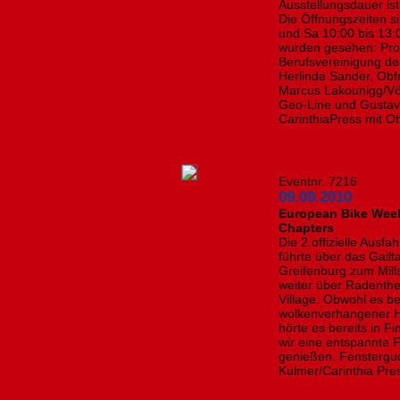
Ausstellungsdauer is
Die Öffnungszeiten si
und Sa 10:00 bis 13:
wurden gesehen: Prof
Berufsvereinigung de
Herlinde Sander, Obf
Marcus Lakounigg/Vö
Geo-Line und Gustav
CarinthiaPress mit O
Eventnr. 7216
09.09.2010
European Bike Week 
Chapters
Die 2.offizielle Ausfa
führte über das Gail
Greifenburg zum Mill
weiter über Radenthei
Village. Obwohl es be
wolkenverhangener H
hörte es bereits in F
wir eine entspannte 
genießen. Fensterguc
Kulmer/Carinthia Pre