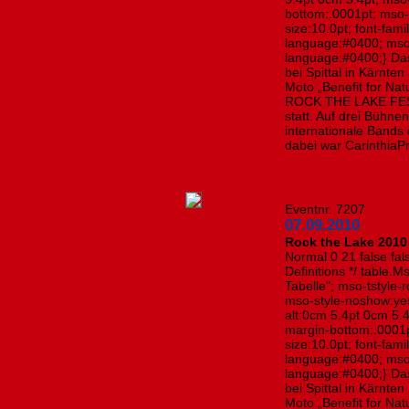
bottom:.0001pt; mso-
size:10.0pt; font-fa
language:#0400; mso
language:#0400;} Das
bei Spittal in Kärn
Moto „Benefit for Na
ROCK THE LAKE FEST
statt. Auf drei Bühne
internationale Bands 
dabei war Carinthia
Eventnr. 7207
07.09.2010
Rock the Lake 2010 
Normal 0 21 false fals
Definitions */ table
Tabelle"; mso-tstyle-
mso-style-noshow:yes
alt:0cm 5.4pt 0cm 5.
margin-bottom:.0001p
size:10.0pt; font-fa
language:#0400; mso
language:#0400;} Das
bei Spittal in Kärn
Moto „Benefit for Na