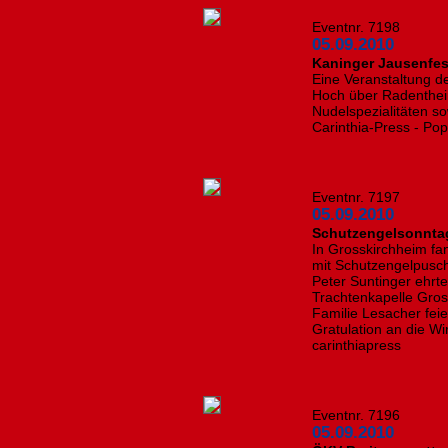
Eventnr. 7198
05.09.2010
Kaninger Jausenfes
Eine Veranstaltung d
Hoch über Radenthei
Nudelspezialitäten s
Carinthia-Press - Po
Eventnr. 7197
05.09.2010
Schutzengelsonntag
In Grosskirchheim fa
mit Schutzengelpusch
Peter Suntinger ehrte
Trachtenkapelle Gro
Familie Lesacher feie
Gratulation an die Wir
carinthiapress
Eventnr. 7196
05.09.2010