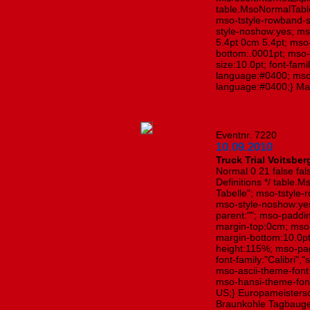
table.MsoNormalTabl
mso-tstyle-rowband-s
style-noshow:yes; ms
5.4pt 0cm 5.4pt; ms
bottom:.0001pt; mso-
size:10.0pt; font-fa
language:#0400; mso
language:#0400;} Ma
Eventnr. 7220
10.09.2010
Truck Trial Voitsber
Normal 0 21 false fa
Definitions */ table
Tabelle"; mso-tstyle-
mso-style-noshow:yes;
parent:""; mso-paddi
margin-top:0cm; mso
margin-bottom:10.0pt
height:115%; mso-pag
font-family:"Calibri","
mso-ascii-theme-font:
mso-hansi-theme-font
US;} Europameisters
Braunkohle Tagbauge