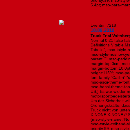
priority:99; mso-styl
5.4pt; mso-para-marg
Eventnr. 7218
10.09.2010
Truck Trial Voitsber
Normal 0 21 false fa
Definitions */ table
Tabelle"; mso-tstyle-
mso-style-noshow:yes;
parent:""; mso-paddi
margin-top:0cm; mso
margin-bottom:10.0pt
height:115%; mso-pag
font-family:"Calibri","
mso-ascii-theme-font:
mso-hansi-theme-font
US;} Es war wieder ma
motorsportbegeistert
Um der Sicherheit wil
Ordnungskräfte, das
Truck nicht von unten
X-NONE X-NONE /* Sty
{mso-style-name:"Nor
mso-tstyle-colband-s
priority:99; mso-styl