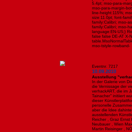
5.4pt; mso-para-marg
mso-para-margin-bot
line-height:115%; ms
size:11.0pt; font-famil
family:Calibri; mso-a
family:Calibri; mso-h
language:EN-US;} Rov
false false DE-AT X-
table.MsoNormalTabl
mso-tstyle-rowband-
Eventnr. 7217
10.09.2010
Ausstellung "verhac
In der Galerie von Do
die Vernissage der vi
verhackART, die im J
Tainacher" initiiert 
dieser Künstlerplattf
personelle Zusammens
aber die Idee dahinte
ausstellenden Künstl
Reicher , Graz Ernst 
Neubauer , Wien Maxi
Martin Reisinger , N