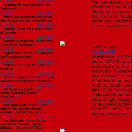
Nr. 18795
01.08.2026
Die drite Ausfahrt fü
Sommer Einkaufsnacht in der
Eisenkappel auf den 
Tiebelstadt
Harley-Fans nahmen 
Nr. 18794
29.07.2026
teil. Um 19 Uhr land
Hurra, am Naturpark Dobratsch
über Villach war der Vollmond da!
ließen den Urlaubstag
Fensterguckerfotos: 
Nr. 18793
29.07.2026
Fotogruß von der Piazza Unita
in Tarvisio
Nr. 18792
29.07.2026
Sommer-Stiegenhausdeko von
Christine B. Schusser
Eventnr. 7227
Nr. 18791
29.07.2026
11.09.2010
Fotobesuch am frühen Morgen
Vernissage OFF TH
am Flatschachersee
Normal 0 21 MicrosoftI
Nr. 18790
27.07.2026
Fotobesuch beim 81. Villacher
table.MsoNormalTabl
Kirchtag
mso-tstyle-rowband-s
Nr. 18789
26.07.2026
style-noshow:yes; ms
Frühschoppen mit Feldmesse &
5.4pt 0cm 5.4pt; ms
Musik im Festzelt beim Rüsthaus
bottom:.0001pt; mso-
Nr. 18788
26.07.2026
47. Stadtfest Feldkirchen –
size:10.0pt; font-fa
Musik, Kulinarik & beste
Treibach/Althofen st
Unterhaltung
Galerie Cafe Passag
Nr. 18787
26.07.2026
Schablonen-Graffiti-W
Der Spirit lebt: Rollin Dudes
BANKSY – aus. Fenst
geht in die nächste Runde /
Leibnitz - Grottenhof Teil 2
CarinthiaPress karin
Nr. 18786
26.07.2026
​Der Spirit lebt: Rollin Dudes
geht in die nächste Runde /
Leibnitz - Grottenhof Teil1