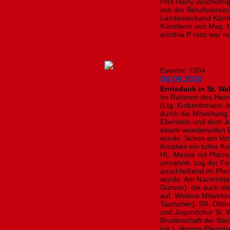
Prof Harry Jeschofni
von der Berufsvereini
Landesverband Kärnte
Künstlerin von Mag. M
arinthia P ress war mi
Eventnr. 7204
06.09.2010
Erntedank in St. W
Im Rahmen des Heima
(Ltg. Kulturobmann Jo
durch die Mitwirkung
Eberstein und dem J
einem wundervollen E
wurde. Schon am Vor
Kroatien ein tolles K
HL. Messe mit Pfarr
umrahmt, zog der Fes
anschließend im Pfar
wurde. Am Nachmittag
Gunzer), die auch di
auf. Weitere Mitwirk
Tautscher), SR. Ottm
und Jugendchor St. W
Bruderschaft der Bäs
jun.), Verena Pliemit