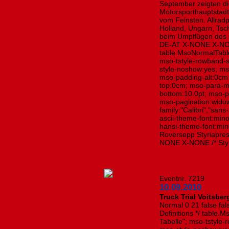
September zeigten di
Motorsporthauptstadt
vom Feinsten. Allradp
Holland, Ungarn, Tsc
beim Umpflügen des 
DE-AT X-NONE X-NONE 
table.MsoNormalTabl
mso-tstyle-rowband-s
style-noshow:yes; mso
mso-padding-alt:0cm
top:0cm; mso-para-m
bottom:10.0pt; mso-p
mso-pagination:widow-
family:"Calibri","sans
ascii-theme-font:mino
hansi-theme-font:min
Roversepp Styriapres
NONE X-NONE /* Sty
Eventnr. 7219
10.09.2010
Truck Trial Voitsber
Normal 0 21 false fa
Definitions */ table
Tabelle"; mso-tstyle-