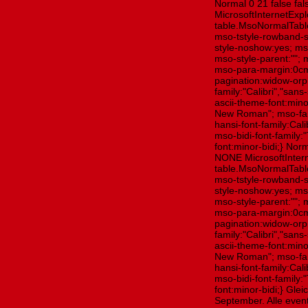
Normal 0 21 false f
MicrosoftInternetExplo
table.MsoNormalTabl
mso-tstyle-rowband-s
style-noshow:yes; mso
mso-style-parent:"";
mso-para-margin:0cm
pagination:widow-orph
family:"Calibri","sans
ascii-theme-font:mino
New Roman"; mso-far
hansi-font-family:Cal
mso-bidi-font-family
font:minor-bidi;} Nor
NONE MicrosoftInterne
table.MsoNormalTabl
mso-tstyle-rowband-s
style-noshow:yes; mso
mso-style-parent:"";
mso-para-margin:0cm
pagination:widow-orph
family:"Calibri","sans
ascii-theme-font:mino
New Roman"; mso-far
hansi-font-family:Cal
mso-bidi-font-family
font:minor-bidi;} Gle
September. Alle eve