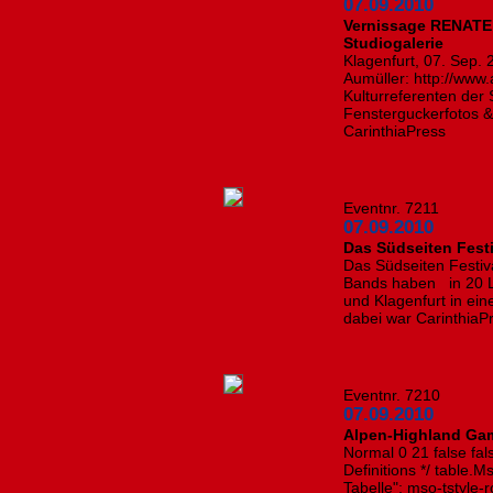
07.09.2010
Vernissage RENAT
Studiogalerie
Klagenfurt, 07. Sep.
Aumüller: http://www
Kulturreferenten der
Fensterguckerfotos 
CarinthiaPress
Eventnr. 7211
07.09.2010
Das Südseiten Festi
Das Südseiten Festiva
Bands haben in 20 Lo
und Klagenfurt in ei
dabei war CarinthiaP
Eventnr. 7210
07.09.2010
Alpen-Highland Ga
Normal 0 21 false fals
Definitions */ table
Tabelle"; mso-tstyle-