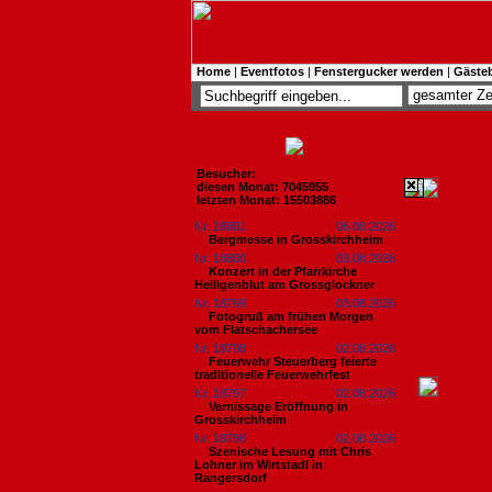
Home
|
Eventfotos
|
Fenstergucker werden
|
Gäste
Besucher:
diesen Monat: 7045955
letzten Monat: 15503886
Nr. 18801
06.08.2026
Bergmesse in Grosskirchheim
Nr. 18800
03.08.2026
Konzert in der Pfarrkirche
Heiligenblut am Grossglockner
Nr. 18799
03.08.2026
Fotogruß am frühen Morgen
vom Flatschachersee
Nr. 18798
02.08.2026
Feuerwehr Steuerberg feierte
traditionelle Feuerwehrfest
Nr. 18797
02.08.2026
Vernissage Eröffnung in
Grosskirchheim
Nr. 18796
02.08.2026
Szenische Lesung mit Chris
Lohner im Wirtstadl in
Rangersdorf