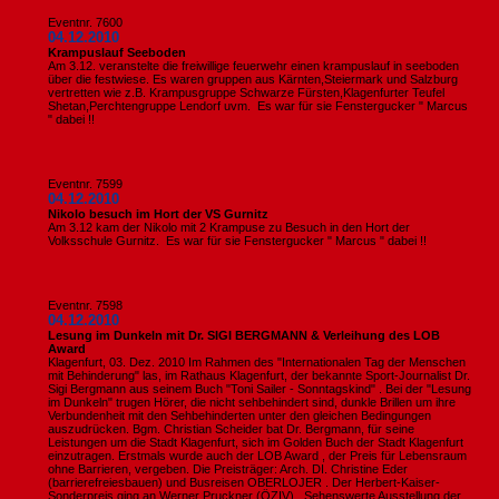
Eventnr. 7600
04.12.2010
Krampuslauf Seeboden
Am 3.12. veranstelte die freiwillige feuerwehr einen krampuslauf in seeboden
über die festwiese. Es waren gruppen aus Kärnten,Steiermark und Salzburg
vertretten wie z.B. Krampusgruppe Schwarze Fürsten,Klagenfurter Teufel
Shetan,Perchtengruppe Lendorf uvm. Es war für sie Fenstergucker " Marcus
" dabei !!
Eventnr. 7599
04.12.2010
Nikolo besuch im Hort der VS Gurnitz
Am 3.12 kam der Nikolo mit 2 Krampuse zu Besuch in den Hort der
Volksschule Gurnitz. Es war für sie Fenstergucker " Marcus " dabei !!
Eventnr. 7598
04.12.2010
Lesung im Dunkeln mit Dr. SIGI BERGMANN & Verleihung des LOB
Award
Klagenfurt, 03. Dez. 2010 Im Rahmen des "Internationalen Tag der Menschen
mit Behinderung" las, im Rathaus Klagenfurt, der bekannte Sport-Journalist Dr.
Sigi Bergmann aus seinem Buch "Toni Sailer - Sonntagskind" . Bei der "Lesung
im Dunkeln" trugen Hörer, die nicht sehbehindert sind, dunkle Brillen um ihre
Verbundenheit mit den Sehbehinderten unter den gleichen Bedingungen
auszudrücken. Bgm. Christian Scheider bat Dr. Bergmann, für seine
Leistungen um die Stadt Klagenfurt, sich im Golden Buch der Stadt Klagenfurt
einzutragen. Erstmals wurde auch der LOB Award , der Preis für Lebensraum
ohne Barrieren, vergeben. Die Preisträger: Arch. DI. Christine Eder
(barrierefreiesbauen) und Busreisen OBERLOJER . Der Herbert-Kaiser-
Sonderpreis ging an Werner Pruckner (ÖZIV) . Sehenswerte Ausstellung der