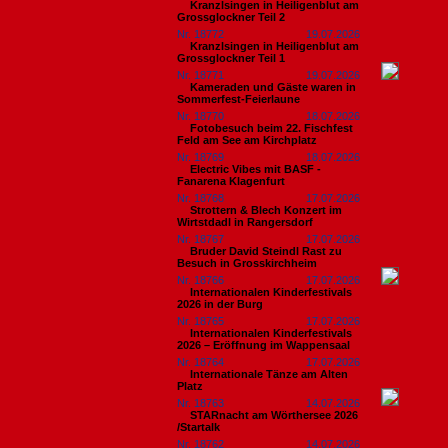
Kranzlsingen in Heiligenblut am
Grossglockner Teil 2
Nr. 18772
19.07.2026
Kranzlsingen in Heiligenblut am
Grossglockner Teil 1
Nr. 18771
19.07.2026
Kameraden und Gäste waren in
Sommerfest-Feierlaune
Nr. 18770
18.07.2026
Fotobesuch beim 22. Fischfest
Feld am See am Kirchplatz
Nr. 18769
18.07.2026
Electric Vibes mit BASF -
Fanarena Klagenfurt
Nr. 18768
17.07.2026
Strottern & Blech Konzert im
Wirtstdadl in Rangersdorf
Nr. 18767
17.07.2026
Bruder David Steindl Rast zu
Besuch in Grosskirchheim
Nr. 18766
17.07.2026
Internationalen Kinderfestivals
2026 in der Burg
Nr. 18765
17.07.2026
Internationalen Kinderfestivals
2026 – Eröffnung im Wappensaal
Nr. 18764
17.07.2026
Internationale Tänze am Alten
Platz
Nr. 18763
14.07.2026
STARnacht am Wörthersee 2026
/Startalk
Nr. 18762
14.07.2026