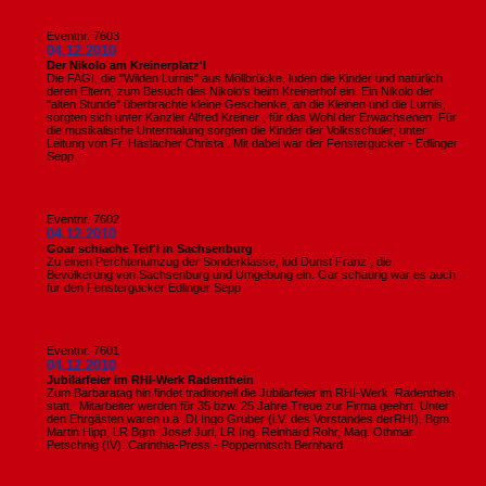
Eventnr. 7603
04.12.2010
Der Nikolo am Kreinerplatz'l
Die FAGI, die "Wilden Lurnis" aus Möllbrücke, luden die Kinder und natürlich
deren Eltern, zum Besuch des Nikolo's beim Kreinerhof ein. Ein Nikolo der
"alten Stunde" überbrachte kleine Geschenke, an die Kleinen und die Lurnis,
sorgten sich unter Kanzler Alfred Kreiner , für das Wohl der Erwachsenen. Für
die musikalische Untermalung sorgten die Kinder der Volksschuler, unter
Leitung von Fr. Haslacher Christa . Mit dabei war der Fenstergucker - Edlinger
Sepp
Eventnr. 7602
04.12.2010
Goar schiache Teif'l in Sachsenburg
Zu einen Perchtenumzug der Sonderklasse, lud Dunst Franz , die
Bevölkerung von Sachsenburg und Umgebung ein. Gar schaurig war es auch
für den Fenstergucker Edlinger Sepp
Eventnr. 7601
04.12.2010
Jubilarfeier im RHI-Werk Radenthein
Zum Barbaratag hin findet traditionell die Jubilarfeier im RHI-Werk Radenthein
statt. Mitarbeiter werden für 35 bzw. 25 Jahre Treue zur Firma geehrt. Unter
den Ehrgästen waren u.a. DI Ingo Gruber (i.V. des Vorstandes derRHI), Bgm.
Martin Hipp, LR Bgm. Josef Juri, LR Ing. Reinhard Rohr, Mag. Othmar
Petschnig (IV). Carinthia-Press - Poppernitsch Bernhard