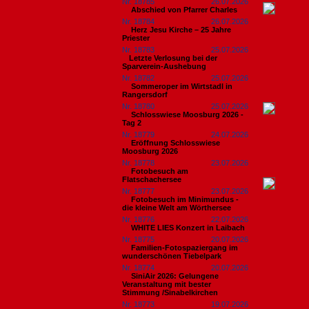
Nr. 18785
26.07.2026
Abschied von Pfarrer Charles
Nr. 18784
26.07.2026
Herz Jesu Kirche – 25 Jahre
Priester
Nr. 18783
25.07.2026
​Letzte Verlosung bei der
Sparverein-Aushebung
Nr. 18782
25.07.2026
Sommeroper im Wirtstadl in
Rangersdorf
Nr. 18780
25.07.2026
Schlosswiese Moosburg 2026 -
Tag 2
Nr. 18779
24.07.2026
Eröffnung Schlosswiese
Moosburg 2026
Nr. 18778
23.07.2026
Fotobesuch am
Flatschachersee
Nr. 18777
23.07.2026
Fotobesuch im Minimundus -
die kleine Welt am Wörthersee
Nr. 18776
22.07.2026
WHITE LIES Konzert in Laibach
Nr. 18775
20.07.2026
Familien-Fotospaziergang im
wunderschönen Tiebelpark
Nr. 18774
20.07.2026
SiniAir 2026: Gelungene
Veranstaltung mit bester
Stimmung /Sinabelkirchen
Nr. 18773
19.07.2026