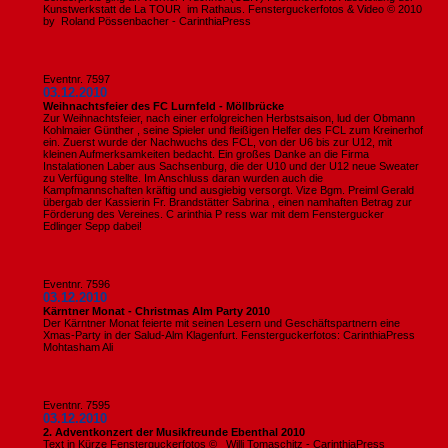
Kunstwerkstatt de La TOUR im Rathaus. Fensterguckerfotos & Video © 2010
by Roland Pössenbacher - CarinthiaPress
Eventnr. 7597
03.12.2010
Weihnachtsfeier des FC Lurnfeld - Möllbrücke
Zur Weihnachtsfeier, nach einer erfolgreichen Herbstsaison, lud der Obmann
Kohlmaier Günther , seine Spieler und fleißigen Helfer des FCL zum Kreinerhof
ein. Zuerst wurde der Nachwuchs des FCL, von der U6 bis zur U12, mit
kleinen Aufmerksamkeiten bedacht. Ein großes Danke an die Firma
Instalationen Laber aus Sachsenburg, die der U10 und der U12 neue Sweater
zu Verfügung stellte. Im Anschluss daran wurden auch die
Kampfmannschaften kräftig und ausgiebig versorgt. Vize Bgm. Preiml Gerald
übergab der Kassierin Fr. Brandstätter Sabrina , einen namhaften Betrag zur
Förderung des Vereines. C arinthia P ress war mit dem Fenstergucker
Edlinger Sepp dabei!
Eventnr. 7596
03.12.2010
Kärntner Monat - Christmas Alm Party 2010
Der Kärntner Monat feierte mit seinen Lesern und Geschäftspartnern eine
Xmas-Party in der Salud-Alm Klagenfurt. Fensterguckerfotos: CarinthiaPress
Mohtasham Ali
Eventnr. 7595
03.12.2010
2. Adventkonzert der Musikfreunde Ebenthal 2010
Text in Kürze Fensterguckerfotos © Willi Tomaschitz - CarinthiaPress