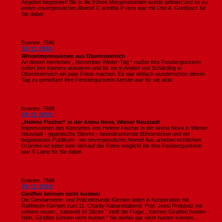
Angebot begeistert! Bis in die frühen Morgenstunden wurde gefeiert und so zu
einem unvergesslichen Abend! C arinthia P ress war mit Otto A. Gombocz für
Sie dabei.
Eventnr. 7590
30.11.2010
Winterimpressionen aus Oberösterreich
An diesen herrlichen „ November-Winter-Tag “ mußte ihre Fensterguckerin
sofort ihre Kamera aktivieren und für sie in Andorf und Schärding in
Oberösterreich ein paar Fotos machen. Es war einfach wunderschön diesen
Tag zu genießen! Ihre Fensterguckerin Kerstin war für sie aktiv
Eventnr. 7589
29.11.2010
„Helene Fischer“ in der Arena Nova, Wiener Neustadt
Impressionen des Konzertes von Helene Fischer in der Arena Nova in Wiener
Neustadt - gigantische Stimme - beeindruckende Bühnenshow und ein
begeistertes Publikum - ein unvergesslicher Abend! Aus urheberrechtlichen
Gründen ist leider kein Verkauf der Fotos möglich! Als Ihre Fensterguckerin
war © Liane für Sie dabei
Eventnr. 7588
29.11.2010
Giraffen können nicht husten!
Die Gendarmerie- und Polizeifreunde Kärnten laden in Kooperation mit
Raiffeisen Kärnten zum 11. Charity-Kabarettabend. Prof. Joesi Prokpetz mit
seinem neuen „ Kabarett im Sitzen “ stellt die Frage „ Können Giraffen husten -
Nein, Giraffen können nicht husten “ Sie dürfen gar nicht husten können…