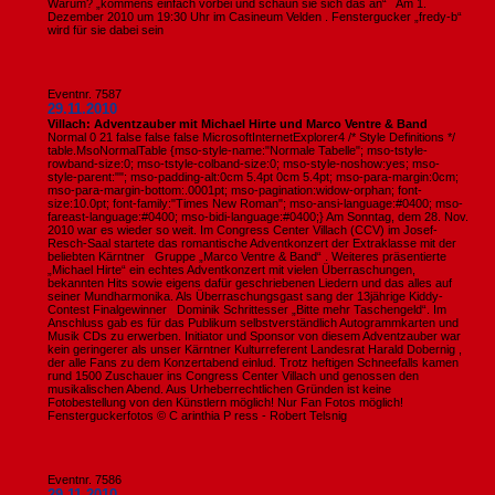
Warum? „kommens einfach vorbei und schaun sie sich das an“ Am 1.
Dezember 2010 um 19:30 Uhr im Casineum Velden . Fenstergucker „fredy-b“
wird für sie dabei sein
Eventnr. 7587
29.11.2010
Villach: Adventzauber mit Michael Hirte und Marco Ventre & Band
Normal 0 21 false false false MicrosoftInternetExplorer4 /* Style Definitions */
table.MsoNormalTable {mso-style-name:"Normale Tabelle"; mso-tstyle-
rowband-size:0; mso-tstyle-colband-size:0; mso-style-noshow:yes; mso-
style-parent:""; mso-padding-alt:0cm 5.4pt 0cm 5.4pt; mso-para-margin:0cm;
mso-para-margin-bottom:.0001pt; mso-pagination:widow-orphan; font-
size:10.0pt; font-family:"Times New Roman"; mso-ansi-language:#0400; mso-
fareast-language:#0400; mso-bidi-language:#0400;} Am Sonntag, dem 28. Nov.
2010 war es wieder so weit. Im Congress Center Villach (CCV) im Josef-
Resch-Saal startete das romantische Adventkonzert der Extraklasse mit der
beliebten Kärntner Gruppe „Marco Ventre & Band“ . Weiteres präsentierte
„Michael Hirte“ ein echtes Adventkonzert mit vielen Überraschungen,
bekannten Hits sowie eigens dafür geschriebenen Liedern und das alles auf
seiner Mundharmonika. Als Überraschungsgast sang der 13jährige Kiddy-
Contest Finalgewinner Dominik Schrittesser „Bitte mehr Taschengeld“. Im
Anschluss gab es für das Publikum selbstverständlich Autogrammkarten und
Musik CDs zu erwerben. Initiator und Sponsor von diesem Adventzauber war
kein geringerer als unser Kärntner Kulturreferent Landesrat Harald Dobernig ,
der alle Fans zu dem Konzertabend einlud. Trotz heftigen Schneefalls kamen
rund 1500 Zuschauer ins Congress Center Villach und genossen den
musikalischen Abend. Aus Urheberrechtlichen Gründen ist keine
Fotobestellung von den Künstlern möglich! Nur Fan Fotos möglich!
Fensterguckerfotos © C arinthia P ress - Robert Telsnig
Eventnr. 7586
29.11.2010