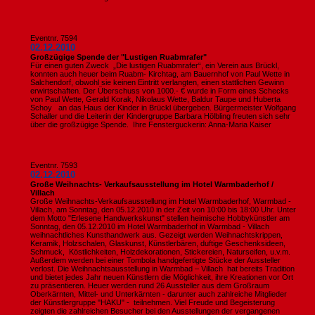
Eventnr. 7594
02.12.2010
Großzügige Spende der "Lustigen Ruabmrafer"
Für einen guten Zweck „Die lustigen Ruabmrafer“, ein Verein aus Brückl,
konnten auch heuer beim Ruabm- Kirchtag, am Bauernhof von Paul Wette in
Salchendorf, obwohl sie keinen Eintritt verlangten, einen stattlichen Gewinn
erwirtschaften. Der Überschuss von 1000.- € wurde in Form eines Schecks
von Paul Wette, Gerald Korak, Nikolaus Wette, Baldur Taupe und Huberta
Schoy an das Haus der Kinder in Brückl übergeben. Bürgermeister Wolfgang
Schaller und die Leiterin der Kindergruppe Barbara Hölbling freuten sich sehr
über die großzügige Spende. Ihre Fensterguckerin: Anna-Maria Kaiser
Eventnr. 7593
02.12.2010
Große Weihnachts- Verkaufsausstellung im Hotel Warmbaderhof /
Villach
Große Weihnachts-Verkaufsausstellung im Hotel Warmbaderhof, Warmbad -
Villach, am Sonntag, den 05.12.2010 in der Zeit von 10:00 bis 18:00 Uhr. Unter
dem Motto "Erlesene Handwerkskunst" stellen heimische Hobbykünstler am
Sonntag, den 05.12.2010 im Hotel Warmbaderhof in Warmbad - Villach
weihnachtliches Kunsthandwerk aus. Gezeigt werden Weihnachtskrippen,
Keramik, Holzschalen, Glaskunst, Künstlerbären, duftige Geschenksideen,
Schmuck, Köstlichkeiten, Holzdekorationen, Stickereien, Naturseifen, u.v.m.
Außerdem werden bei einer Tombola handgefertigte Stücke der Aussteller
verlost. Die Weihnachtsausstellung in Warmbad – Villach hat bereits Tradition
und bietet jedes Jahr neuen Künstlern die Möglichkeit, ihre Kreationen vor Ort
zu präsentieren. Heuer werden rund 26 Aussteller aus dem Großraum
Oberkärnten, Mittel- und Unterkärnten - darunter auch zahlreiche Mitglieder
der Künstlergruppe "HAKU" - teilnehmen. Viel Freude und Begeisterung
zeigten die zahlreichen Besucher bei den Ausstellungen der vergangenen