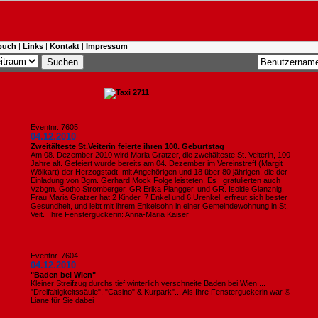
buch
|
Links
|
Kontakt
|
Impressum
Eventnr. 7605
04.12.2010
Zweitälteste St.Veiterin feierte ihren 100. Geburtstag
Am 08. Dezember 2010 wird Maria Gratzer, die zweitälteste St. Veiterin, 100
Jahre alt. Gefeiert wurde bereits am 04. Dezember im Vereinstreff (Margit
Wölkart) der Herzogstadt, mit Angehörigen und 18 über 80 jährigen, die der
Einladung von Bgm. Gerhard Mock Folge leisteten. Es gratulierten auch
Vzbgm. Gotho Stromberger, GR Erika Plangger, und GR. Isolde Glanznig.
Frau Maria Gratzer hat 2 Kinder, 7 Enkel und 6 Urenkel, erfreut sich bester
Gesundheit, und lebt mit ihrem Enkelsohn in einer Gemeindewohnung in St.
Veit. Ihre Fensterguckerin: Anna-Maria Kaiser
Eventnr. 7604
04.12.2010
"Baden bei Wien"
Kleiner Streifzug durchs tief winterlich verschneite Baden bei Wien ...
"Dreifaltigkeitssäule", "Casino" & Kurpark"... Als Ihre Fensterguckerin war ©
Liane für Sie dabei