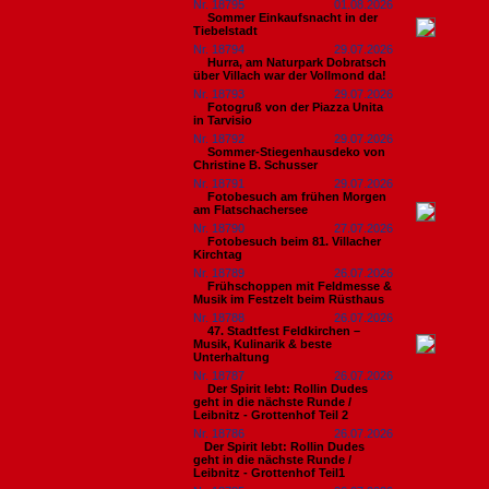
Nr. 18795
01.08.2026
Sommer Einkaufsnacht in der
Tiebelstadt
Nr. 18794
29.07.2026
Hurra, am Naturpark Dobratsch
über Villach war der Vollmond da!
Nr. 18793
29.07.2026
Fotogruß von der Piazza Unita
in Tarvisio
Nr. 18792
29.07.2026
Sommer-Stiegenhausdeko von
Christine B. Schusser
Nr. 18791
29.07.2026
Fotobesuch am frühen Morgen
am Flatschachersee
Nr. 18790
27.07.2026
Fotobesuch beim 81. Villacher
Kirchtag
Nr. 18789
26.07.2026
Frühschoppen mit Feldmesse &
Musik im Festzelt beim Rüsthaus
Nr. 18788
26.07.2026
47. Stadtfest Feldkirchen –
Musik, Kulinarik & beste
Unterhaltung
Nr. 18787
26.07.2026
Der Spirit lebt: Rollin Dudes
geht in die nächste Runde /
Leibnitz - Grottenhof Teil 2
Nr. 18786
26.07.2026
​Der Spirit lebt: Rollin Dudes
geht in die nächste Runde /
Leibnitz - Grottenhof Teil1