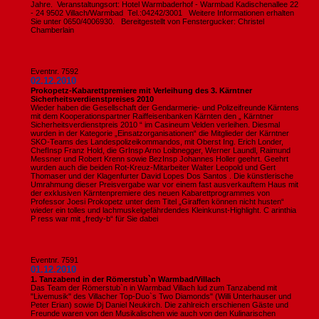
Jahre. Veranstaltungsort: Hotel Warmbaderhof - Warmbad Kadischenallee 22
- 24 9502 Villach/Warmbad Tel.:04242/3001 Weitere Informationen erhalten
Sie unter 0650/4006930. Bereitgestellt von Fenstergucker: Christel
Chamberlain
Eventnr. 7592
02.12.2010
Prokopetz-Kabarettpremiere mit Verleihung des 3. Kärntner
Sicherheitsverdienstpreises 2010
Wieder haben die Gesellschaft der Gendarmerie- und Polizeifreunde Kärntens
mit dem Kooperationspartner Raiffeisenbanken Kärnten den „ Kärntner
Sicherheitsverdienstpreis 2010 “ im Casineum Velden verleihen. Diesmal
wurden in der Kategorie „Einsatzorganisationen“ die Mitglieder der Kärntner
SKO-Teams des Landespolizeikommandos, mit Oberst Ing. Erich Londer,
ChefInsp Franz Hold, die GrInsp Arno Loibnegger, Werner Laundl, Raimund
Messner und Robert Krenn sowie BezInsp Johannes Holler geehrt. Geehrt
wurden auch die beiden Rot-Kreuz-Mitarbeiter Walter Leopold und Gert
Thomaser und der Klagenfurter David Lopes Dos Santos . Die künstlerische
Umrahmung dieser Preisvergabe war vor einem fast ausverkauftem Haus mit
der exklusiven Kärntenpremiere des neuen Kabarettprogrammes von
Professor Joesi Prokopetz unter dem Titel „Giraffen können nicht husten“
wieder ein tolles und lachmuskelgefährdendes Kleinkunst-Highlight. C arinthia
P ress war mit „fredy-b“ für Sie dabei
Eventnr. 7591
01.12.2010
1. Tanzabend in der Römerstub`n Warmbad/Villach
Das Team der Römerstub`n in Warmbad Villach lud zum Tanzabend mit
"Livemusik" des Villacher Top-Duo`s Two Diamonds" (Willi Unterhauser und
Peter Erian) sowie Dj Daniel Neukirch. Die zahlreich erschienen Gäste und
Freunde waren von den Musikalischen wie auch von den Kulinarischen