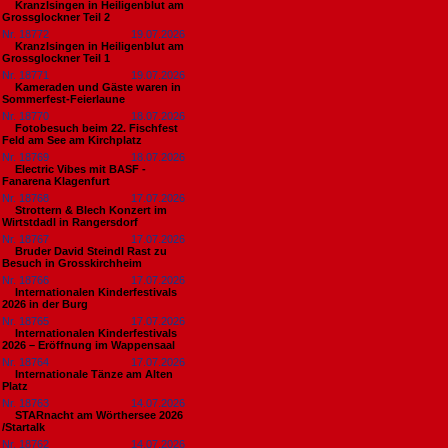
Kranzlsingen in Heiligenblut am
Grossglockner Teil 2
Nr. 18772
19.07.2026
Kranzlsingen in Heiligenblut am
Grossglockner Teil 1
Nr. 18771
19.07.2026
Kameraden und Gäste waren in
Sommerfest-Feierlaune
Nr. 18770
18.07.2026
Fotobesuch beim 22. Fischfest
Feld am See am Kirchplatz
Nr. 18769
18.07.2026
Electric Vibes mit BASF -
Fanarena Klagenfurt
Nr. 18768
17.07.2026
Strottern & Blech Konzert im
Wirtstdadl in Rangersdorf
Nr. 18767
17.07.2026
Bruder David Steindl Rast zu
Besuch in Grosskirchheim
Nr. 18766
17.07.2026
Internationalen Kinderfestivals
2026 in der Burg
Nr. 18765
17.07.2026
Internationalen Kinderfestivals
2026 – Eröffnung im Wappensaal
Nr. 18764
17.07.2026
Internationale Tänze am Alten
Platz
Nr. 18763
14.07.2026
STARnacht am Wörthersee 2026
/Startalk
Nr. 18762
14.07.2026