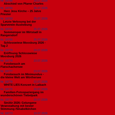
Nr. 18785
26.07.2026
Abschied von Pfarrer Charles
Nr. 18784
26.07.2026
Herz Jesu Kirche – 25 Jahre
Priester
Nr. 18783
25.07.2026
​Letzte Verlosung bei der
Sparverein-Aushebung
Nr. 18782
25.07.2026
Sommeroper im Wirtstadl in
Rangersdorf
Nr. 18780
25.07.2026
Schlosswiese Moosburg 2026 -
Tag 2
Nr. 18779
24.07.2026
Eröffnung Schlosswiese
Moosburg 2026
Nr. 18778
23.07.2026
Fotobesuch am
Flatschachersee
Nr. 18777
23.07.2026
Fotobesuch im Minimundus -
die kleine Welt am Wörthersee
Nr. 18776
22.07.2026
WHITE LIES Konzert in Laibach
Nr. 18775
20.07.2026
Familien-Fotospaziergang im
wunderschönen Tiebelpark
Nr. 18774
20.07.2026
SiniAir 2026: Gelungene
Veranstaltung mit bester
Stimmung /Sinabelkirchen
Nr. 18773
19.07.2026