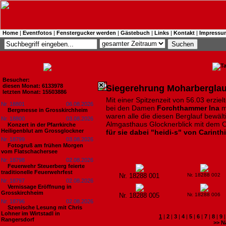
Home
|
Eventfotos
|
Fenstergucker werden
|
Gästebuch
|
Links
|
Kontakt
|
Impressu
Besucher:
diesen Monat: 6133978
Siegerehrung Moharberglau
letzten Monat: 15503886
Mit einer Spitzenzeit von 56.03 erziel
Nr. 18801
06.08.2026
bei den Damen
Forchthammer Ina
m
Bergmesse in Grosskirchheim
waren alle die diesen Berglauf bewält
Nr. 18800
03.08.2026
Almgasthaus Glocknerblick mit dem 
Konzert in der Pfarrkirche
Heiligenblut am Grossglockner
für sie dabei "heidi-s" von Carinth
Nr. 18799
03.08.2026
Fotogruß am frühen Morgen
vom Flatschachersee
Nr. 18798
02.08.2026
Feuerwehr Steuerberg feierte
traditionelle Feuerwehrfest
Nr. 18288 001
Nr. 18288 002
Nr. 18797
02.08.2026
Vernissage Eröffnung in
Grosskirchheim
Nr. 18288 005
Nr. 18288 006
Nr. 18796
02.08.2026
Szenische Lesung mit Chris
Lohner im Wirtstadl in
1
|
2
|
3
|
4
|
5
|
6
|
7
|
8
|
9
Rangersdorf
>> N