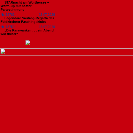
STARnacht am Wörthersee –
Warm-up mit bester
Partystimmung
Nr. 18761
13.07.2026
Legendäre Sautrog-Regatta des
Feldkirchner Faschingsklubs
Nr. 18759
13.07.2026
„Die Karawanken . . . ein Abend
wie früher“