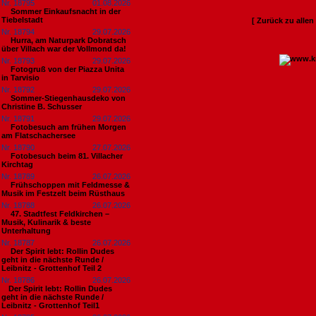
Nr. 18795
01.08.2026
Sommer Einkaufsnacht in der
Tiebelstadt
[ Zurück zu alle
Nr. 18794
29.07.2026
Hurra, am Naturpark Dobratsch
über Villach war der Vollmond da!
Nr. 18793
29.07.2026
Fotogruß von der Piazza Unita
in Tarvisio
Nr. 18792
29.07.2026
Sommer-Stiegenhausdeko von
Christine B. Schusser
Nr. 18791
29.07.2026
Fotobesuch am frühen Morgen
am Flatschachersee
Nr. 18790
27.07.2026
Fotobesuch beim 81. Villacher
Kirchtag
Nr. 18789
26.07.2026
Frühschoppen mit Feldmesse &
Musik im Festzelt beim Rüsthaus
Nr. 18788
26.07.2026
47. Stadtfest Feldkirchen –
Musik, Kulinarik & beste
Unterhaltung
Nr. 18787
26.07.2026
Der Spirit lebt: Rollin Dudes
geht in die nächste Runde /
Leibnitz - Grottenhof Teil 2
Nr. 18786
26.07.2026
​Der Spirit lebt: Rollin Dudes
geht in die nächste Runde /
Leibnitz - Grottenhof Teil1