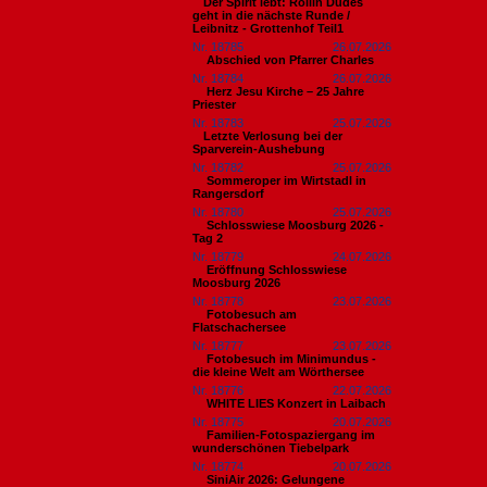
​Der Spirit lebt: Rollin Dudes
geht in die nächste Runde /
Leibnitz - Grottenhof Teil1
Nr. 18785
26.07.2026
Abschied von Pfarrer Charles
Nr. 18784
26.07.2026
Herz Jesu Kirche – 25 Jahre
Priester
Nr. 18783
25.07.2026
​Letzte Verlosung bei der
Sparverein-Aushebung
Nr. 18782
25.07.2026
Sommeroper im Wirtstadl in
Rangersdorf
Nr. 18780
25.07.2026
Schlosswiese Moosburg 2026 -
Tag 2
Nr. 18779
24.07.2026
Eröffnung Schlosswiese
Moosburg 2026
Nr. 18778
23.07.2026
Fotobesuch am
Flatschachersee
Nr. 18777
23.07.2026
Fotobesuch im Minimundus -
die kleine Welt am Wörthersee
Nr. 18776
22.07.2026
WHITE LIES Konzert in Laibach
Nr. 18775
20.07.2026
Familien-Fotospaziergang im
wunderschönen Tiebelpark
Nr. 18774
20.07.2026
SiniAir 2026: Gelungene