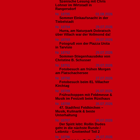
Szenische Lesung mit Chris
Lohner im Wirtstadl in
Rangersdorf
Nr. 18795
01.08.2026
Sommer Einkaufsnacht in der
Tiebelstadt
Nr. 18794
29.07.2026
Hurra, am Naturpark Dobratsch
über Villach war der Vollmond da!
Nr. 18793
29.07.2026
Fotogruß von der Piazza Unita
in Tarvisio
Nr. 18792
29.07.2026
Sommer-Stiegenhausdeko von
Christine B. Schusser
Nr. 18791
29.07.2026
Fotobesuch am frühen Morgen
am Flatschachersee
Nr. 18790
27.07.2026
Fotobesuch beim 81. Villacher
Kirchtag
Nr. 18789
26.07.2026
Frühschoppen mit Feldmesse &
Musik im Festzelt beim Rüsthaus
Nr. 18788
26.07.2026
47. Stadtfest Feldkirchen –
Musik, Kulinarik & beste
Unterhaltung
Nr. 18787
26.07.2026
Der Spirit lebt: Rollin Dudes
geht in die nächste Runde /
Leibnitz - Grottenhof Teil 2
Nr. 18786
26.07.2026