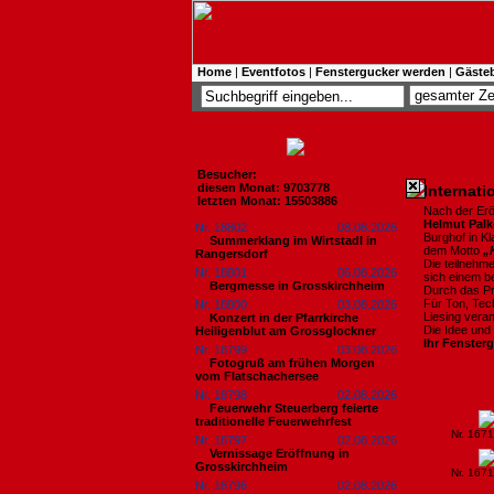
Home
|
Eventfotos
|
Fenstergucker werden
|
Gäste
Besucher:
diesen Monat: 9703778
Internati
letzten Monat: 15503886
Nach der Er
Helmut Pal
Nr. 18802
08.08.2026
Burghof in Kl
Summerklang im Wirtstadl in
dem Motto
„
Rangersdorf
Die teilnehm
Nr. 18801
06.08.2026
sich einem b
Bergmesse in Grosskirchheim
Durch das Pr
Für Ton, Tec
Nr. 18800
03.08.2026
Liesing veran
Konzert in der Pfarrkirche
Die Idee und 
Heiligenblut am Grossglockner
Ihr Fensterg
Nr. 18799
03.08.2026
Fotogruß am frühen Morgen
vom Flatschachersee
Nr. 18798
02.08.2026
Feuerwehr Steuerberg feierte
traditionelle Feuerwehrfest
Nr. 167
Nr. 18797
02.08.2026
Vernissage Eröffnung in
Grosskirchheim
Nr. 167
Nr. 18796
02.08.2026