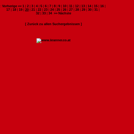
:
Vorherige <<
1
|
2
|
3
|
4
|
5
|
6
|
7
|
8
|
9
|
10
|
11
|
12
|
13
|
14
|
15
|
16
|
17
|
18
|
19
|
20
|
21
|
22
|
23
|
24
|
25
|
26
|
27
|
28
|
29
|
30
|
31
|
32
|
33
|
34
>> Nächste
[ Zurück zu allen Suchergebnissen ]