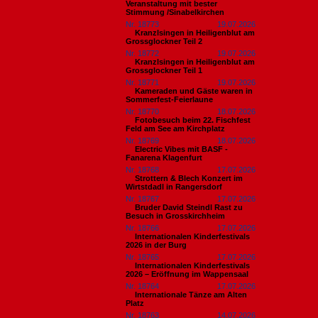
Veranstaltung mit bester
Stimmung /Sinabelkirchen
Nr. 18773
19.07.2026
Kranzlsingen in Heiligenblut am
Grossglockner Teil 2
Nr. 18772
19.07.2026
Kranzlsingen in Heiligenblut am
Grossglockner Teil 1
Nr. 18771
19.07.2026
Kameraden und Gäste waren in
Sommerfest-Feierlaune
Nr. 18770
18.07.2026
Fotobesuch beim 22. Fischfest
Feld am See am Kirchplatz
Nr. 18769
18.07.2026
Electric Vibes mit BASF -
Fanarena Klagenfurt
Nr. 18768
17.07.2026
Strottern & Blech Konzert im
Wirtstdadl in Rangersdorf
Nr. 18767
17.07.2026
Bruder David Steindl Rast zu
Besuch in Grosskirchheim
Nr. 18766
17.07.2026
Internationalen Kinderfestivals
2026 in der Burg
Nr. 18765
17.07.2026
Internationalen Kinderfestivals
2026 – Eröffnung im Wappensaal
Nr. 18764
17.07.2026
Internationale Tänze am Alten
Platz
Nr. 18763
14.07.2026