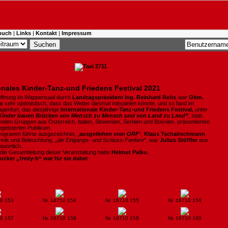
buch
|
Links
|
Kontakt
|
Impressum
onales Kinder-Tanz-und Friedens Festival 2021
öffnung im Wappensaal durch
Landtagspräsident Ing. Reinhard Rohr,
war
Obm.
ko
sehr optimistisch, dass das Wetter diesmal mitspielen könnte, und so fand im
agenfurt, das diesjährige
Internationale Kinder-Tanz-und Friedens Festival,
unter
Kinder bauen Brücken von Mensch zu Mensch und von Land zu Land“
, statt.
enden Gruppen aus Österreich, Italien, Slowenien, Serbien und Bosnien, präsentierten
egeisterten Publikum.
ogramm führte ausgezeichnet, „
ausgeliehen vom ORF
“,
Klaus Tschaitschmann
.
hnik und Beleuchtung, „
die Eingangs- und Schluss-Fanfare
“, war
Julius Stöffler
aus
twortlich.
die Gesamtleitung dieser Veranstaltung hatte
Helmut Palko.
ucker „fredy-b“ war für sie dabei
10 153
Nr. 16710 154
Nr. 16710 155
Nr. 16710 156
10 157
Nr. 16710 158
Nr. 16710 159
Nr. 16710 160