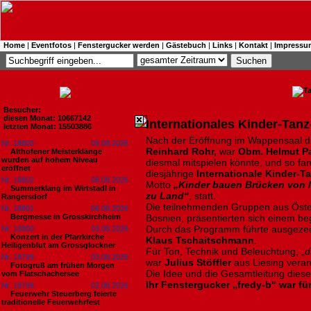
Home
|
Eventfotos
|
Fenstergucker werden
|
Gästebuch
|
Links
|
Kontakt
|
Impressu
Besucher:
diesen Monat: 10667142
Internationales Kinder-Tanz
letzten Monat: 15503886
Nach der Eröffnung im Wappensaal 
Nr. 18803
09.08.2026
Reinhard Rohr,
war
Obm. Helmut P
Althofener Meisterklänge
wurden auf hohem Niveau
diesmal mitspielen könnte, und so fan
eröffnet
diesjährige
Internationale Kinder-T
Nr. 18802
08.08.2026
Motto
„Kinder bauen Brücken von
Summerklang im Wirtstadl in
zu Land“
, statt.
Rangersdorf
Die teilnehmenden Gruppen aus Österr
Nr. 18801
06.08.2026
Bergmesse in Grosskirchheim
Bosnien, präsentierten sich einem be
Durch das Programm führte ausgezei
Nr. 18800
03.08.2026
Konzert in der Pfarrkirche
Klaus Tschaitschmann
.
Heiligenblut am Grossglockner
Für Ton, Technik und Beleuchtung, „
d
Nr. 18799
03.08.2026
war
Julius Stöffler
aus Liesing verant
Fotogruß am frühen Morgen
Die Idee und die Gesamtleitung diese
vom Flatschachersee
Ihr Fenstergucker „fredy-b“ war für
Nr. 18798
02.08.2026
Feuerwehr Steuerberg feierte
traditionelle Feuerwehrfest