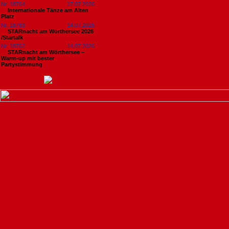
Nr. 18764
17.07.2026
Internationale Tänze am Alten
Platz
Nr. 18763
14.07.2026
STARnacht am Wörthersee 2026
/Startalk
Nr. 18762
14.07.2026
STARnacht am Wörthersee –
Warm-up mit bester
Partystimmung