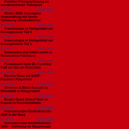
Familien-Fotospaziergang im
wunderschönen Tiebelpark
Nr. 18774
20.07.2026
SiniAir 2026: Gelungene
Veranstaltung mit bester
Stimmung /Sinabelkirchen
Nr. 18773
19.07.2026
Kranzlsingen in Heiligenblut am
Grossglockner Teil 2
Nr. 18772
19.07.2026
Kranzlsingen in Heiligenblut am
Grossglockner Teil 1
Nr. 18771
19.07.2026
Kameraden und Gäste waren in
Sommerfest-Feierlaune
Nr. 18770
18.07.2026
Fotobesuch beim 22. Fischfest
Feld am See am Kirchplatz
Nr. 18769
18.07.2026
Electric Vibes mit BASF -
Fanarena Klagenfurt
Nr. 18768
17.07.2026
Strottern & Blech Konzert im
Wirtstdadl in Rangersdorf
Nr. 18767
17.07.2026
Bruder David Steindl Rast zu
Besuch in Grosskirchheim
Nr. 18766
17.07.2026
Internationalen Kinderfestivals
2026 in der Burg
Nr. 18765
17.07.2026
Internationalen Kinderfestivals
2026 – Eröffnung im Wappensaal