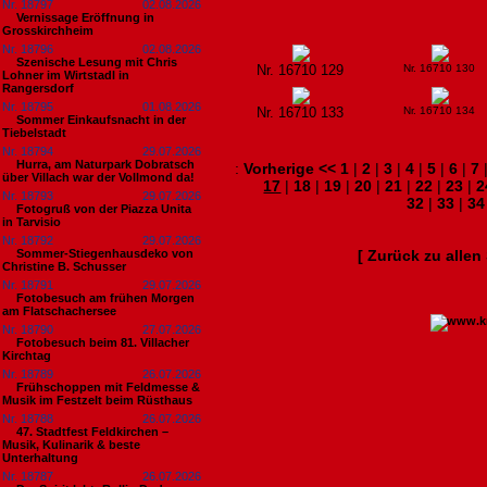
Nr. 18797
02.08.2026
Vernissage Eröffnung in
Grosskirchheim
Nr. 18796
02.08.2026
Szenische Lesung mit Chris
Nr. 16710 129
Nr. 16710 130
Lohner im Wirtstadl in
Rangersdorf
Nr. 18795
01.08.2026
Nr. 16710 133
Nr. 16710 134
Sommer Einkaufsnacht in der
Tiebelstadt
Nr. 18794
29.07.2026
Hurra, am Naturpark Dobratsch
:
Vorherige <<
1
|
2
|
3
|
4
|
5
|
6
|
7
über Villach war der Vollmond da!
17
|
18
|
19
|
20
|
21
|
22
|
23
|
2
Nr. 18793
29.07.2026
32
|
33
|
34
Fotogruß von der Piazza Unita
in Tarvisio
Nr. 18792
29.07.2026
Sommer-Stiegenhausdeko von
[ Zurück zu alle
Christine B. Schusser
Nr. 18791
29.07.2026
Fotobesuch am frühen Morgen
am Flatschachersee
Nr. 18790
27.07.2026
Fotobesuch beim 81. Villacher
Kirchtag
Nr. 18789
26.07.2026
Frühschoppen mit Feldmesse &
Musik im Festzelt beim Rüsthaus
Nr. 18788
26.07.2026
47. Stadtfest Feldkirchen –
Musik, Kulinarik & beste
Unterhaltung
Nr. 18787
26.07.2026