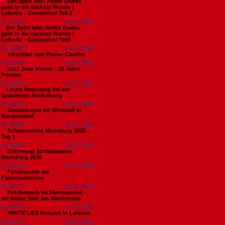
Der Spirit lebt: Rollin Dudes
geht in die nächste Runde /
Leibnitz - Grottenhof Teil 2
Nr. 18786
26.07.2026
​Der Spirit lebt: Rollin Dudes
geht in die nächste Runde /
Leibnitz - Grottenhof Teil1
Nr. 18785
26.07.2026
Abschied von Pfarrer Charles
Nr. 18784
26.07.2026
Herz Jesu Kirche – 25 Jahre
Priester
Nr. 18783
25.07.2026
​Letzte Verlosung bei der
Sparverein-Aushebung
Nr. 18782
25.07.2026
Sommeroper im Wirtstadl in
Rangersdorf
Nr. 18780
25.07.2026
Schlosswiese Moosburg 2026 -
Tag 2
Nr. 18779
24.07.2026
Eröffnung Schlosswiese
Moosburg 2026
Nr. 18778
23.07.2026
Fotobesuch am
Flatschachersee
Nr. 18777
23.07.2026
Fotobesuch im Minimundus -
die kleine Welt am Wörthersee
Nr. 18776
22.07.2026
WHITE LIES Konzert in Laibach
Nr. 18775
20.07.2026