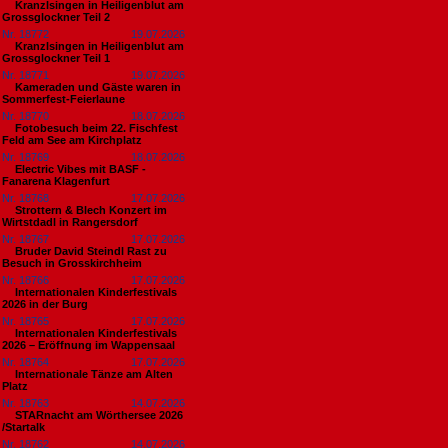
Kranzlsingen in Heiligenblut am
Grossglockner Teil 2
Nr. 18772
19.07.2026
Kranzlsingen in Heiligenblut am
Grossglockner Teil 1
Nr. 18771
19.07.2026
Kameraden und Gäste waren in
Sommerfest-Feierlaune
Nr. 18770
18.07.2026
Fotobesuch beim 22. Fischfest
Feld am See am Kirchplatz
Nr. 18769
18.07.2026
Electric Vibes mit BASF -
Fanarena Klagenfurt
Nr. 18768
17.07.2026
Strottern & Blech Konzert im
Wirtstdadl in Rangersdorf
Nr. 18767
17.07.2026
Bruder David Steindl Rast zu
Besuch in Grosskirchheim
Nr. 18766
17.07.2026
Internationalen Kinderfestivals
2026 in der Burg
Nr. 18765
17.07.2026
Internationalen Kinderfestivals
2026 – Eröffnung im Wappensaal
Nr. 18764
17.07.2026
Internationale Tänze am Alten
Platz
Nr. 18763
14.07.2026
STARnacht am Wörthersee 2026
/Startalk
Nr. 18762
14.07.2026