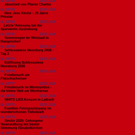
Nr. 18785
26.07.2026
Abschied von Pfarrer Charles
Nr. 18784
26.07.2026
Herz Jesu Kirche – 25 Jahre
Priester
Nr. 18783
25.07.2026
​Letzte Verlosung bei der
Sparverein-Aushebung
Nr. 18782
25.07.2026
Sommeroper im Wirtstadl in
Rangersdorf
Nr. 18780
25.07.2026
Schlosswiese Moosburg 2026 -
Tag 2
Nr. 18779
24.07.2026
Eröffnung Schlosswiese
Moosburg 2026
Nr. 18778
23.07.2026
Fotobesuch am
Flatschachersee
Nr. 18777
23.07.2026
Fotobesuch im Minimundus -
die kleine Welt am Wörthersee
Nr. 18776
22.07.2026
WHITE LIES Konzert in Laibach
Nr. 18775
20.07.2026
Familien-Fotospaziergang im
wunderschönen Tiebelpark
Nr. 18774
20.07.2026
SiniAir 2026: Gelungene
Veranstaltung mit bester
Stimmung /Sinabelkirchen
Nr. 18773
19.07.2026