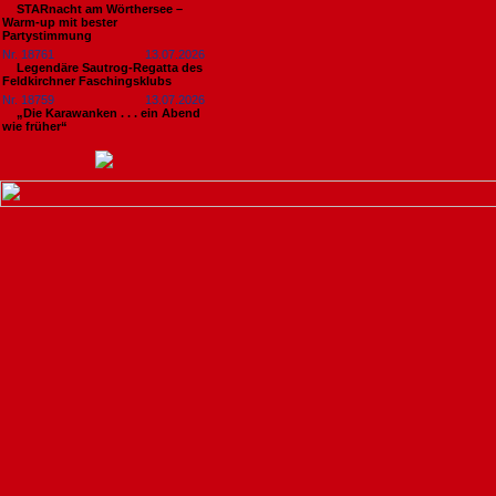
STARnacht am Wörthersee –
Warm-up mit bester
Partystimmung
Nr. 18761
13.07.2026
Legendäre Sautrog-Regatta des
Feldkirchner Faschingsklubs
Nr. 18759
13.07.2026
„Die Karawanken . . . ein Abend
wie früher“