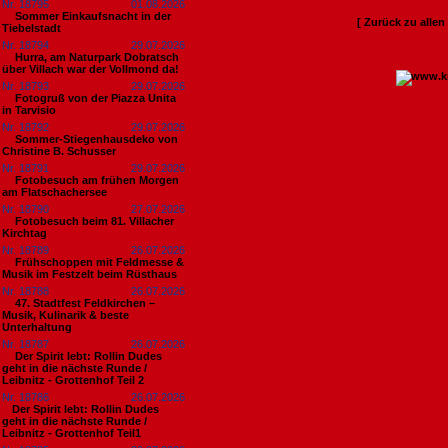
Nr. 18795
01.08.2026
Sommer Einkaufsnacht in der
[ Zurück zu alle
Tiebelstadt
Nr. 18794
29.07.2026
Hurra, am Naturpark Dobratsch
über Villach war der Vollmond da!
Nr. 18793
29.07.2026
Fotogruß von der Piazza Unita
in Tarvisio
Nr. 18792
29.07.2026
Sommer-Stiegenhausdeko von
Christine B. Schusser
Nr. 18791
29.07.2026
Fotobesuch am frühen Morgen
am Flatschachersee
Nr. 18790
27.07.2026
Fotobesuch beim 81. Villacher
Kirchtag
Nr. 18789
26.07.2026
Frühschoppen mit Feldmesse &
Musik im Festzelt beim Rüsthaus
Nr. 18788
26.07.2026
47. Stadtfest Feldkirchen –
Musik, Kulinarik & beste
Unterhaltung
Nr. 18787
26.07.2026
Der Spirit lebt: Rollin Dudes
geht in die nächste Runde /
Leibnitz - Grottenhof Teil 2
Nr. 18786
26.07.2026
​Der Spirit lebt: Rollin Dudes
geht in die nächste Runde /
Leibnitz - Grottenhof Teil1