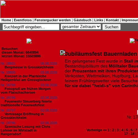
Home
|
Eventfotos
|
Fenstergucker werden
|
Gästebuch
|
Links
|
Kontakt
|
Impressu
Besucher:
diesen Monat: 6640894
Jubiläumsfest Bauernladen i
letzten Monat: 15503886
Ein gelungenes Fest wurde in
Stall i
Nr. 18801
06.08.2026
Bestandsjubiläum des
Mölltaler Bau
Bergmesse in Grosskirchheim
der
Prouzenten mit ihren Produkte
Nr. 18800
03.08.2026
Verkosten, Wettmelken, Hupfburg, La
Konzert in der Pfarrkirche
Heiligenblut am Grossglockner
feinem Frühlingswetter viele Besuche
Nr. 18799
03.08.2026
für sie dabei "heidi-s" von Carinth
Fotogruß am frühen Morgen
vom Flatschachersee
Nr. 18798
02.08.2026
Feuerwehr Steuerberg feierte
traditionelle Feuerwehrfest
Nr. 18797
02.08.2026
Vernissage Eröffnung in
Nr. 1
Grosskirchheim
Nr. 18796
02.08.2026
Szenische Lesung mit Chris
:
Vorherige <<
1
|
2
|
3
|
4
|
5
|
6
|
7
Lohner im Wirtstadl in
17
|
18
|
Rangersdorf