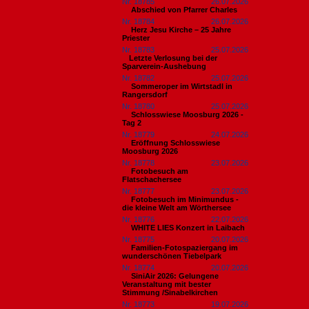
Nr. 18785
26.07.2026
Abschied von Pfarrer Charles
Nr. 18784
26.07.2026
Herz Jesu Kirche – 25 Jahre
Priester
Nr. 18783
25.07.2026
​Letzte Verlosung bei der
Sparverein-Aushebung
Nr. 18782
25.07.2026
Sommeroper im Wirtstadl in
Rangersdorf
Nr. 18780
25.07.2026
Schlosswiese Moosburg 2026 -
Tag 2
Nr. 18779
24.07.2026
Eröffnung Schlosswiese
Moosburg 2026
Nr. 18778
23.07.2026
Fotobesuch am
Flatschachersee
Nr. 18777
23.07.2026
Fotobesuch im Minimundus -
die kleine Welt am Wörthersee
Nr. 18776
22.07.2026
WHITE LIES Konzert in Laibach
Nr. 18775
20.07.2026
Familien-Fotospaziergang im
wunderschönen Tiebelpark
Nr. 18774
20.07.2026
SiniAir 2026: Gelungene
Veranstaltung mit bester
Stimmung /Sinabelkirchen
Nr. 18773
19.07.2026