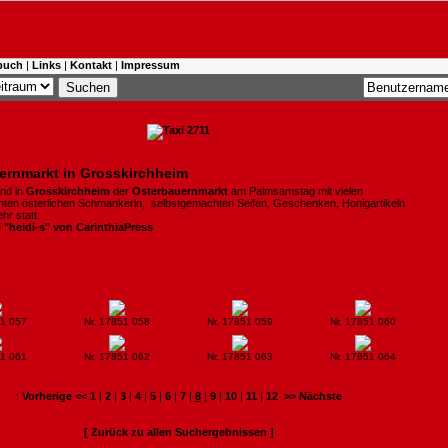
buch
|
Links
|
Kontakt
|
Impressum
ernmarkt in Grosskirchheim
and in
Grosskirchheim
der
Osterbauernmarkt
am Palmsamstag mit vielen
ten österlichen Schmankerln, selbstgemachten Seifen, Geschenken, Honigartikeln
hr statt.
i "heidi-s" von CarinthiaPress
51 057
Nr. 17851 058
Nr. 17851 059
Nr. 17851 060
51 061
Nr. 17851 062
Nr. 17851 063
Nr. 17851 064
:
Vorherige <<
1
|
2
|
3
|
4
|
5
|
6
|
7
|
8
|
9
|
10
|
11
|
12
>> Nächste
[ Zurück zu allen Suchergebnissen ]