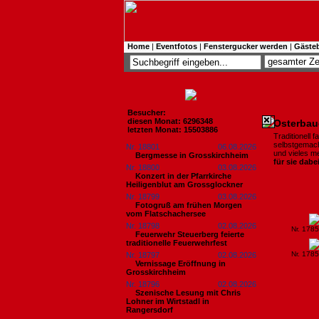
Home
|
Eventfotos
|
Fenstergucker werden
|
Gäste
Besucher:
diesen Monat: 6296348
Osterbau
letzten Monat: 15503886
Traditionell f
selbstgemach
Nr. 18801
06.08.2026
und vieles me
Bergmesse in Grosskirchheim
für sie dabe
Nr. 18800
03.08.2026
Konzert in der Pfarrkirche
Heiligenblut am Grossglockner
Nr. 18799
03.08.2026
Fotogruß am frühen Morgen
vom Flatschachersee
Nr. 18798
02.08.2026
Nr. 178
Feuerwehr Steuerberg feierte
traditionelle Feuerwehrfest
Nr. 178
Nr. 18797
02.08.2026
Vernissage Eröffnung in
Grosskirchheim
Nr. 18796
02.08.2026
Szenische Lesung mit Chris
Lohner im Wirtstadl in
Rangersdorf