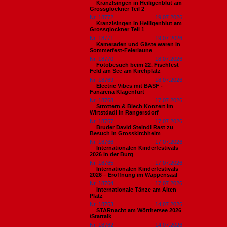
Kranzlsingen in Heiligenblut am
Grossglockner Teil 2
Nr. 18772
19.07.2026
Kranzlsingen in Heiligenblut am
Grossglockner Teil 1
Nr. 18771
19.07.2026
Kameraden und Gäste waren in
Sommerfest-Feierlaune
Nr. 18770
18.07.2026
Fotobesuch beim 22. Fischfest
Feld am See am Kirchplatz
Nr. 18769
18.07.2026
Electric Vibes mit BASF -
Fanarena Klagenfurt
Nr. 18768
17.07.2026
Strottern & Blech Konzert im
Wirtstdadl in Rangersdorf
Nr. 18767
17.07.2026
Bruder David Steindl Rast zu
Besuch in Grosskirchheim
Nr. 18766
17.07.2026
Internationalen Kinderfestivals
2026 in der Burg
Nr. 18765
17.07.2026
Internationalen Kinderfestivals
2026 – Eröffnung im Wappensaal
Nr. 18764
17.07.2026
Internationale Tänze am Alten
Platz
Nr. 18763
14.07.2026
STARnacht am Wörthersee 2026
/Startalk
Nr. 18762
14.07.2026