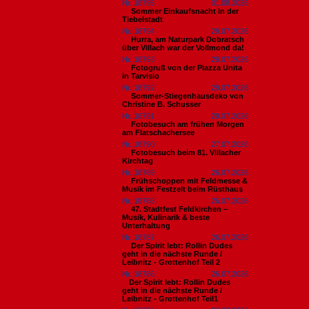
Nr. 18795
01.08.2026
Sommer Einkaufsnacht in der
Tiebelstadt
Nr. 18794
29.07.2026
Hurra, am Naturpark Dobratsch
über Villach war der Vollmond da!
Nr. 18793
29.07.2026
Fotogruß von der Piazza Unita
in Tarvisio
Nr. 18792
29.07.2026
Sommer-Stiegenhausdeko von
Christine B. Schusser
Nr. 18791
29.07.2026
Fotobesuch am frühen Morgen
am Flatschachersee
Nr. 18790
27.07.2026
Fotobesuch beim 81. Villacher
Kirchtag
Nr. 18789
26.07.2026
Frühschoppen mit Feldmesse &
Musik im Festzelt beim Rüsthaus
Nr. 18788
26.07.2026
47. Stadtfest Feldkirchen –
Musik, Kulinarik & beste
Unterhaltung
Nr. 18787
26.07.2026
Der Spirit lebt: Rollin Dudes
geht in die nächste Runde /
Leibnitz - Grottenhof Teil 2
Nr. 18786
26.07.2026
​Der Spirit lebt: Rollin Dudes
geht in die nächste Runde /
Leibnitz - Grottenhof Teil1