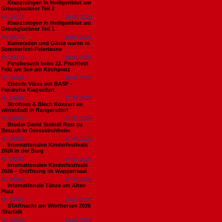
Kranzlsingen in Heiligenblut am
Grossglockner Teil 2
Nr. 18772
19.07.2026
Kranzlsingen in Heiligenblut am
Grossglockner Teil 1
Nr. 18771
19.07.2026
Kameraden und Gäste waren in
Sommerfest-Feierlaune
Nr. 18770
18.07.2026
Fotobesuch beim 22. Fischfest
Feld am See am Kirchplatz
Nr. 18769
18.07.2026
Electric Vibes mit BASF -
Fanarena Klagenfurt
Nr. 18768
17.07.2026
Strottern & Blech Konzert im
Wirtstdadl in Rangersdorf
Nr. 18767
17.07.2026
Bruder David Steindl Rast zu
Besuch in Grosskirchheim
Nr. 18766
17.07.2026
Internationalen Kinderfestivals
2026 in der Burg
Nr. 18765
17.07.2026
Internationalen Kinderfestivals
2026 – Eröffnung im Wappensaal
Nr. 18764
17.07.2026
Internationale Tänze am Alten
Platz
Nr. 18763
14.07.2026
STARnacht am Wörthersee 2026
/Startalk
Nr. 18762
14.07.2026