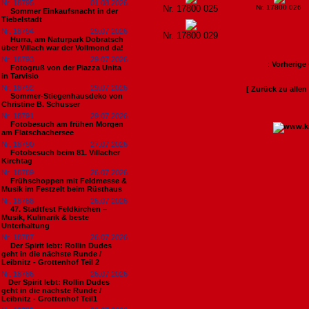
Nr. 18795
01.08.2026
Nr. 17800 025
Nr. 17800 026
Sommer Einkaufsnacht in der
Tiebelstadt
Nr. 18794
29.07.2026
Nr. 17800 029
Hurra, am Naturpark Dobratsch
über Villach war der Vollmond da!
Nr. 18793
29.07.2026
:
Vorherige
Fotogruß von der Piazza Unita
in Tarvisio
Nr. 18792
29.07.2026
[ Zurück zu alle
Sommer-Stiegenhausdeko von
Christine B. Schusser
Nr. 18791
29.07.2026
Fotobesuch am frühen Morgen
am Flatschachersee
Nr. 18790
27.07.2026
Fotobesuch beim 81. Villacher
Kirchtag
Nr. 18789
26.07.2026
Frühschoppen mit Feldmesse &
Musik im Festzelt beim Rüsthaus
Nr. 18788
26.07.2026
47. Stadtfest Feldkirchen –
Musik, Kulinarik & beste
Unterhaltung
Nr. 18787
26.07.2026
Der Spirit lebt: Rollin Dudes
geht in die nächste Runde /
Leibnitz - Grottenhof Teil 2
Nr. 18786
26.07.2026
​Der Spirit lebt: Rollin Dudes
geht in die nächste Runde /
Leibnitz - Grottenhof Teil1