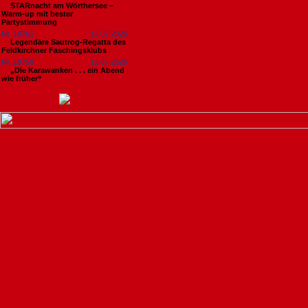
STARnacht am Wörthersee –
Warm-up mit bester
Partystimmung
Nr. 18761
13.07.2026
Legendäre Sautrog-Regatta des
Feldkirchner Faschingsklubs
Nr. 18759
13.07.2026
„Die Karawanken . . . ein Abend
wie früher“