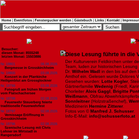
Home
|
Eventfotos
|
Fenstergucker werden
|
Gästebuch
|
Links
|
Kontakt
|
Impressu
Besucher:
diesen Monat: 8555248
Diese Lesung führte in die
letzten Monat: 15503886
Der Kulturverein Feldkirchen unter d
Nr. 18801
06.08.2026
Team, luden zur historischen Lesung 
Bergmesse in Grosskirchheim
Dr.
Wilhelm Wadl
in den bis auf den 
Nr. 18800
03.08.2026
Amthof ein. Gelesen wurde Dolores V
Konzert in der Pfarrkirche
Heiligenblut am Grossglockner
Gesehen wurden:
Lotte Kogler
, Ste
Nr. 18799
03.08.2026
Gärtnerfamilie
Wedenig
(Friedl, Kari
Fotogruß am frühen Morgen
Chorleiter
Alois Gaggl
,
Brigitte Pon
vom Flatschachersee
Weißmann
, Obfrau Abwehrkämpferb
Nr. 18798
02.08.2026
Sonnleitner
(Holzstraßenchef),
Wern
Feuerwehr Steuerberg feierte
Medizinerin
Hermine Zitterer
.
traditionelle Feuerwehrfest
Fotos von ©
Manfred J. Schusser
.
Nr. 18797
02.08.2026
Vernissage Eröffnung in
Info-E-Mail:
info@schusserfoto.at
Grosskirchheim
Nr. 18796
02.08.2026
Szenische Lesung mit Chris
Lohner im Wirtstadl in
Rangersdorf