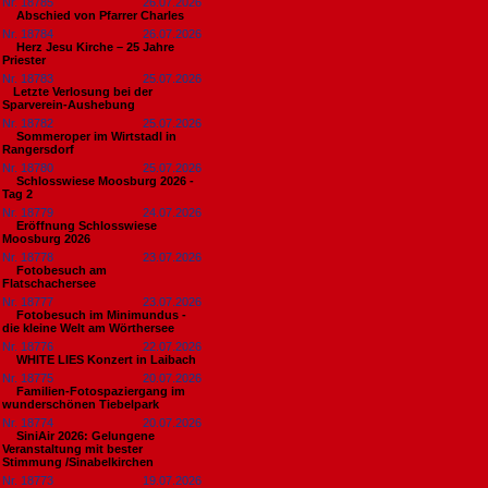
Nr. 18785
26.07.2026
Abschied von Pfarrer Charles
Nr. 18784
26.07.2026
Herz Jesu Kirche – 25 Jahre
Priester
Nr. 18783
25.07.2026
​Letzte Verlosung bei der
Sparverein-Aushebung
Nr. 18782
25.07.2026
Sommeroper im Wirtstadl in
Rangersdorf
Nr. 18780
25.07.2026
Schlosswiese Moosburg 2026 -
Tag 2
Nr. 18779
24.07.2026
Eröffnung Schlosswiese
Moosburg 2026
Nr. 18778
23.07.2026
Fotobesuch am
Flatschachersee
Nr. 18777
23.07.2026
Fotobesuch im Minimundus -
die kleine Welt am Wörthersee
Nr. 18776
22.07.2026
WHITE LIES Konzert in Laibach
Nr. 18775
20.07.2026
Familien-Fotospaziergang im
wunderschönen Tiebelpark
Nr. 18774
20.07.2026
SiniAir 2026: Gelungene
Veranstaltung mit bester
Stimmung /Sinabelkirchen
Nr. 18773
19.07.2026