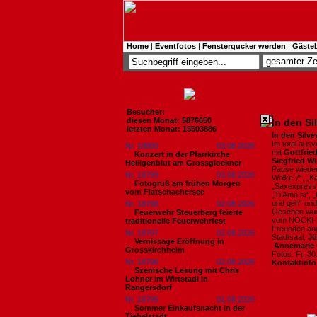
Home
|
Eventfotos
|
Fenstergucker werden
|
Gäste
Besucher:
diesen Monat: 5876650
In den Si
letzten Monat: 15503886
In den Silv
Im total aus
Nr. 18800
03.08.2026
mit
Gottfrie
Konzert in der Pfarrkirche
Siegfried W
Heiligenblut am Grossglockner
Pause wieder
Nr. 18799
03.08.2026
Wolke 7“, „K
Fotogruß am frühen Morgen
„Saxexpress“
vom Flatschachersee
„Ti Amo si“, 
und geh“ und
Nr. 18798
02.08.2026
Gesehen wur
Feuerwehr Steuerberg feierte
vom NOCKI-F
traditionelle Feuerwehrfest
Freunden ang
Nr. 18797
02.08.2026
Stadtsaal,
Jü
Vernissage Eröffnung in
Annemarie 
Grosskirchheim
Fotos: Fr, 3
Nr. 18796
02.08.2026
Kontaktinfo
Szenische Lesung mit Chris
Lohner im Wirtstadl in
Rangersdorf
Nr. 18795
01.08.2026
Sommer Einkaufsnacht in der
Tiebelstadt