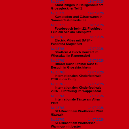
Nr. 18772
19.07.2026
Kranzlsingen in Heiligenblut am
Grossglockner Teil 1
Nr. 18771
19.07.2026
Kameraden und Gäste waren in
Sommerfest-Feierlaune
Nr. 18770
18.07.2026
Fotobesuch beim 22. Fischfest
Feld am See am Kirchplatz
Nr. 18769
18.07.2026
Electric Vibes mit BASF -
Fanarena Klagenfurt
Nr. 18768
17.07.2026
Strottern & Blech Konzert im
Wirtstdadl in Rangersdorf
Nr. 18767
17.07.2026
Bruder David Steindl Rast zu
Besuch in Grosskirchheim
Nr. 18766
17.07.2026
Internationalen Kinderfestivals
2026 in der Burg
Nr. 18765
17.07.2026
Internationalen Kinderfestivals
2026 – Eröffnung im Wappensaal
Nr. 18764
17.07.2026
Internationale Tänze am Alten
Platz
Nr. 18763
14.07.2026
STARnacht am Wörthersee 2026
/Startalk
Nr. 18762
14.07.2026
STARnacht am Wörthersee –
Warm-up mit bester