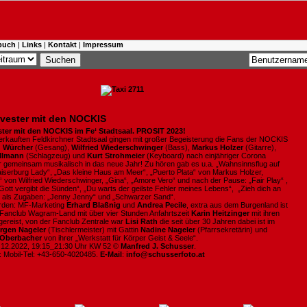
buch
|
Links
|
Kontakt
|
Impressum
lvester mit den NOCKIS
ester mit den NOCKIS im Fe‘ Stadtsaal. PROSIT 2023!
verkauften Feldkirchner Stadtsaal gingen mit großer Begeisterung die Fans der NOCKIS
d Würcher
(Gesang),
Wilfried Wiederschwinger
(Bass),
Markus Holzer
(Gitarre),
illmann
(Schlagzeug) und
Kurt Strohmeier
(Keyboard) nach einjähriger Corona
 gemeinsam musikalisch in das neue Jahr! Zu hören gab es u.a. „Wahnsinnsflug auf
aiserburg Lady“, „Das kleine Haus am Meer“, „Puerto Plata“ von Markus Holzer,
 von Wilfried Wiederschwinger, „Gina“, „Amore Vero“ und nach der Pause: „Fair Play“ ,
„Gott vergibt die Sünden“, „Du warts der geilste Fehler meines Lebens“, „Zieh dich an
 als Zugaben: „Jenny Jenny“ und „Schwarzer Sand“.
den: MF-Marketing
Erhard Blaßnig
und
Andrea Pecile
, extra aus dem Burgenland ist
anclub Wagram-Land mit über vier Stunden Anfahrtszeit
Karin Heitzinger
mit ihren
ereist, von der Fanclub Zentrale war
Lisi Rath
die seit über 30 Jahren dabei ist im
rgen Nageler
(Tischlermeister) mit Gattin
Nadine Nageler
(Pfarrsekretärin) und
Oberbacher
von ihrer „Werkstatt für Körper Geist & Seele“.
0.12.2022, 19:15_21:30 Uhr KW 52 ©
Manfred J. Schusser
.
: Mobil-Tel: +43-650-4020485.
E-Mail
:
info@schusserfoto.at