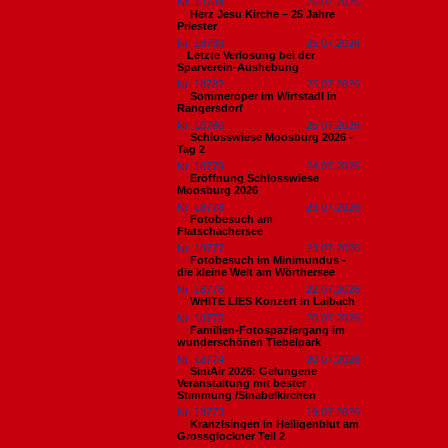
Nr. 18784
26.07.2026
Herz Jesu Kirche – 25 Jahre
Priester
Nr. 18783
25.07.2026
​Letzte Verlosung bei der
Sparverein-Aushebung
Nr. 18782
25.07.2026
Sommeroper im Wirtstadl in
Rangersdorf
Nr. 18780
25.07.2026
Schlosswiese Moosburg 2026 -
Tag 2
Nr. 18779
24.07.2026
Eröffnung Schlosswiese
Moosburg 2026
Nr. 18778
23.07.2026
Fotobesuch am
Flatschachersee
Nr. 18777
23.07.2026
Fotobesuch im Minimundus -
die kleine Welt am Wörthersee
Nr. 18776
22.07.2026
WHITE LIES Konzert in Laibach
Nr. 18775
20.07.2026
Familien-Fotospaziergang im
wunderschönen Tiebelpark
Nr. 18774
20.07.2026
SiniAir 2026: Gelungene
Veranstaltung mit bester
Stimmung /Sinabelkirchen
Nr. 18773
19.07.2026
Kranzlsingen in Heiligenblut am
Grossglockner Teil 2