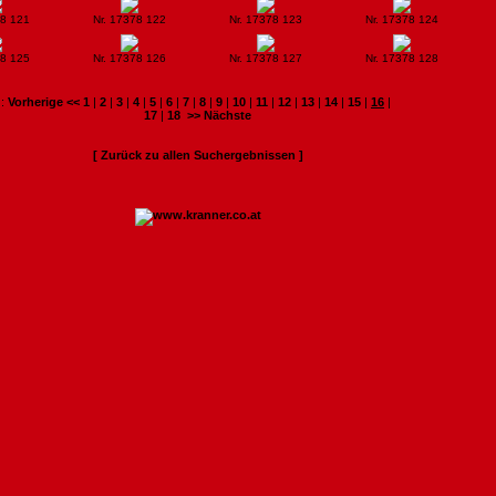
78 121
Nr. 17378 122
Nr. 17378 123
Nr. 17378 124
78 125
Nr. 17378 126
Nr. 17378 127
Nr. 17378 128
:
Vorherige <<
1
|
2
|
3
|
4
|
5
|
6
|
7
|
8
|
9
|
10
|
11
|
12
|
13
|
14
|
15
|
16
|
17
|
18
>> Nächste
[ Zurück zu allen Suchergebnissen ]