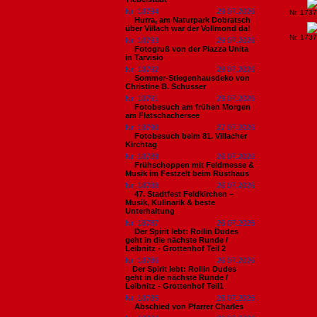
Nr. 18794
29.07.2026
Nr. 173
Hurra, am Naturpark Dobratsch
über Villach war der Vollmond da!
Nr. 173
Nr. 18793
29.07.2026
Fotogruß von der Piazza Unita
in Tarvisio
Nr. 18792
29.07.2026
Sommer-Stiegenhausdeko von
Christine B. Schusser
Nr. 18791
29.07.2026
Fotobesuch am frühen Morgen
am Flatschachersee
Nr. 18790
27.07.2026
Fotobesuch beim 81. Villacher
Kirchtag
Nr. 18789
26.07.2026
Frühschoppen mit Feldmesse &
Musik im Festzelt beim Rüsthaus
Nr. 18788
26.07.2026
47. Stadtfest Feldkirchen –
Musik, Kulinarik & beste
Unterhaltung
Nr. 18787
26.07.2026
Der Spirit lebt: Rollin Dudes
geht in die nächste Runde /
Leibnitz - Grottenhof Teil 2
Nr. 18786
26.07.2026
​Der Spirit lebt: Rollin Dudes
geht in die nächste Runde /
Leibnitz - Grottenhof Teil1
Nr. 18785
26.07.2026
Abschied von Pfarrer Charles