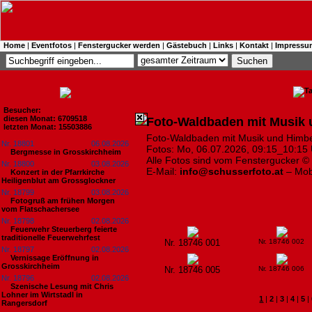
Home
|
Eventfotos
|
Fenstergucker werden
|
Gästebuch
|
Links
|
Kontakt
|
Impressu
Besucher:
diesen Monat: 6709518
Foto-Waldbaden mit Musik
letzten Monat: 15503886
Foto-Waldbaden mit Musik und Himbee
Nr. 18801
06.08.2026
Fotos: Mo, 06.07.2026, 09:15_10:15 
Bergmesse in Grosskirchheim
Alle Fotos sind vom Fenstergucker ©
Nr. 18800
03.08.2026
E-Mail:
info@schusserfoto.at
– Mob
Konzert in der Pfarrkirche
Heiligenblut am Grossglockner
Nr. 18799
03.08.2026
Fotogruß am frühen Morgen
vom Flatschachersee
Nr. 18798
02.08.2026
Feuerwehr Steuerberg feierte
traditionelle Feuerwehrfest
Nr. 18746 001
Nr. 18746 002
Nr. 18797
02.08.2026
Vernissage Eröffnung in
Grosskirchheim
Nr. 18746 005
Nr. 18746 006
Nr. 18796
02.08.2026
Szenische Lesung mit Chris
Lohner im Wirtstadl in
1
|
2
|
3
|
4
|
5
|
Rangersdorf