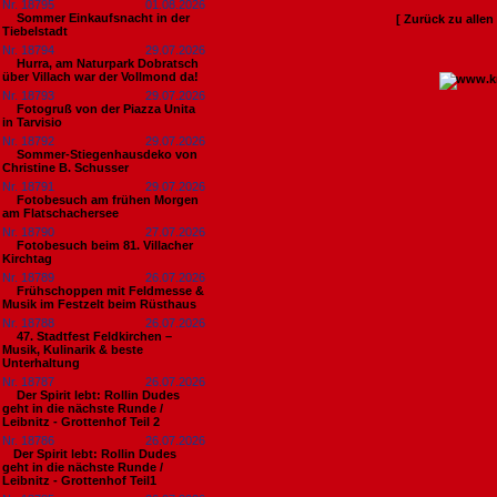
Nr. 18795
01.08.2026
Sommer Einkaufsnacht in der
[ Zurück zu alle
Tiebelstadt
Nr. 18794
29.07.2026
Hurra, am Naturpark Dobratsch
über Villach war der Vollmond da!
Nr. 18793
29.07.2026
Fotogruß von der Piazza Unita
in Tarvisio
Nr. 18792
29.07.2026
Sommer-Stiegenhausdeko von
Christine B. Schusser
Nr. 18791
29.07.2026
Fotobesuch am frühen Morgen
am Flatschachersee
Nr. 18790
27.07.2026
Fotobesuch beim 81. Villacher
Kirchtag
Nr. 18789
26.07.2026
Frühschoppen mit Feldmesse &
Musik im Festzelt beim Rüsthaus
Nr. 18788
26.07.2026
47. Stadtfest Feldkirchen –
Musik, Kulinarik & beste
Unterhaltung
Nr. 18787
26.07.2026
Der Spirit lebt: Rollin Dudes
geht in die nächste Runde /
Leibnitz - Grottenhof Teil 2
Nr. 18786
26.07.2026
​Der Spirit lebt: Rollin Dudes
geht in die nächste Runde /
Leibnitz - Grottenhof Teil1