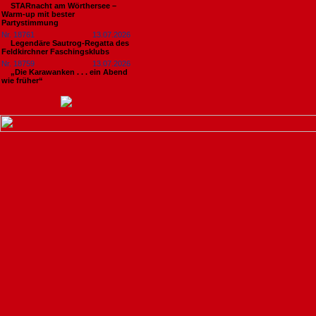
STARnacht am Wörthersee –
Warm-up mit bester
Partystimmung
Nr. 18761
13.07.2026
Legendäre Sautrog-Regatta des
Feldkirchner Faschingsklubs
Nr. 18759
13.07.2026
„Die Karawanken . . . ein Abend
wie früher“