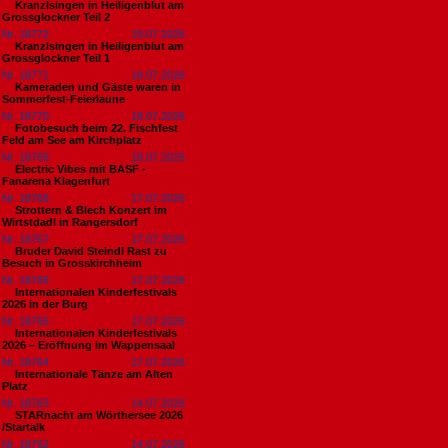
Kranzlsingen in Heiligenblut am
Grossglockner Teil 2
Nr. 18772
19.07.2026
Kranzlsingen in Heiligenblut am
Grossglockner Teil 1
Nr. 18771
19.07.2026
Kameraden und Gäste waren in
Sommerfest-Feierlaune
Nr. 18770
18.07.2026
Fotobesuch beim 22. Fischfest
Feld am See am Kirchplatz
Nr. 18769
18.07.2026
Electric Vibes mit BASF -
Fanarena Klagenfurt
Nr. 18768
17.07.2026
Strottern & Blech Konzert im
Wirtstdadl in Rangersdorf
Nr. 18767
17.07.2026
Bruder David Steindl Rast zu
Besuch in Grosskirchheim
Nr. 18766
17.07.2026
Internationalen Kinderfestivals
2026 in der Burg
Nr. 18765
17.07.2026
Internationalen Kinderfestivals
2026 – Eröffnung im Wappensaal
Nr. 18764
17.07.2026
Internationale Tänze am Alten
Platz
Nr. 18763
14.07.2026
STARnacht am Wörthersee 2026
/Startalk
Nr. 18762
14.07.2026