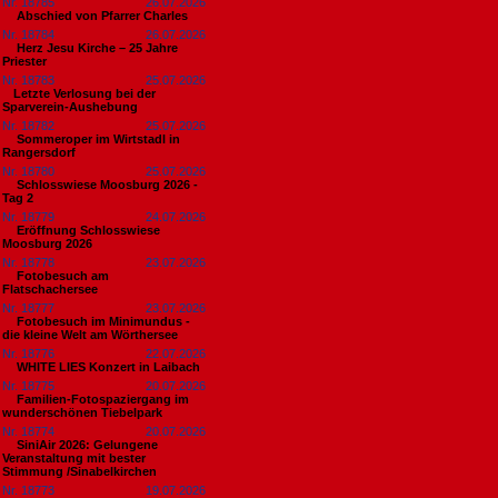
Nr. 18785
26.07.2026
Abschied von Pfarrer Charles
Nr. 18784
26.07.2026
Herz Jesu Kirche – 25 Jahre
Priester
Nr. 18783
25.07.2026
​Letzte Verlosung bei der
Sparverein-Aushebung
Nr. 18782
25.07.2026
Sommeroper im Wirtstadl in
Rangersdorf
Nr. 18780
25.07.2026
Schlosswiese Moosburg 2026 -
Tag 2
Nr. 18779
24.07.2026
Eröffnung Schlosswiese
Moosburg 2026
Nr. 18778
23.07.2026
Fotobesuch am
Flatschachersee
Nr. 18777
23.07.2026
Fotobesuch im Minimundus -
die kleine Welt am Wörthersee
Nr. 18776
22.07.2026
WHITE LIES Konzert in Laibach
Nr. 18775
20.07.2026
Familien-Fotospaziergang im
wunderschönen Tiebelpark
Nr. 18774
20.07.2026
SiniAir 2026: Gelungene
Veranstaltung mit bester
Stimmung /Sinabelkirchen
Nr. 18773
19.07.2026