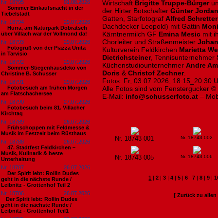
Nr. 18795
01.08.2026
Wirtschaft
Brigitte Truppe-Bürger
u
Sommer Einkaufsnacht in der
der Hirter Botschafter
Günter Jorda
Tiebelstadt
Gatten, Starfotograf
Alfred Schretter
Nr. 18794
29.07.2026
Dachdecker Leopold) mit Gattin
Mon
Hurra, am Naturpark Dobratsch
Kärntnermilch GF
Emina Mesic
mit 
über Villach war der Vollmond da!
Chorleiter und Straßenmeister
Johan
Nr. 18793
29.07.2026
Fotogruß von der Piazza Unita
Kulturverein Feldkirchen
Marietta We
in Tarvisio
Dietrichsteiner
, Tennisunternehmer
Nr. 18792
29.07.2026
Küchenstudiounternehmer
Andre A
Sommer-Stiegenhausdeko von
Doris
&
Christof Zechner
.
Christine B. Schusser
Fotos: Fr, 03.07.2026, 18:15_20:30 U
Nr. 18791
29.07.2026
Fotobesuch am frühen Morgen
Alle Fotos sind vom Fenstergucker ©
am Flatschachersee
E-Mail:
info@schusserfoto.at
– Mob
Nr. 18790
27.07.2026
Fotobesuch beim 81. Villacher
Kirchtag
Nr. 18789
26.07.2026
Frühschoppen mit Feldmesse &
Musik im Festzelt beim Rüsthaus
Nr. 18743 001
Nr. 18743 002
Nr. 18788
26.07.2026
47. Stadtfest Feldkirchen –
Musik, Kulinarik & beste
Nr. 18743 005
Nr. 18743 006
Unterhaltung
Nr. 18787
26.07.2026
Der Spirit lebt: Rollin Dudes
1
|
2
|
3
|
4
|
5
|
6
|
7
|
8
|
9
|
1
geht in die nächste Runde /
Leibnitz - Grottenhof Teil 2
Nr. 18786
26.07.2026
[ Zurück zu alle
​Der Spirit lebt: Rollin Dudes
geht in die nächste Runde /
Leibnitz - Grottenhof Teil1