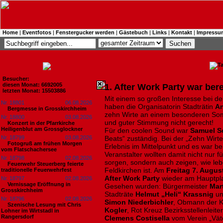
Home
|
Eventfotos
|
Fenstergucker werden
|
Gästebuch
|
Links
|
Kontakt
|
Impressu
Besucher:
diesen Monat: 6692005
1. After Work Party war berei
letzten Monat: 15503886
Mit einem so großen Interesse bei de
Nr. 18801
06.08.2026
haben die Organisatorin Stadträtin
An
Bergmesse in Grosskirchheim
zehn Wirte an einem besonderen Som
Nr. 18800
03.08.2026
und guter Stimmung nicht gerecht!
Konzert in der Pfarrkirche
Heiligenblut am Grossglockner
Für den coolen Sound war
Samuel S
Nr. 18799
03.08.2026
Beats“ zuständig. Bei der „Zehn Wir
Fotogruß am frühen Morgen
Erlebnis im Mittelpunkt und es war bere
vom Flatschachersee
Veranstalter wollten damit nicht nur 
Nr. 18798
02.08.2026
sorgen, sondern auch zeigen, wie lebe
Feuerwehr Steuerberg feierte
Feldkirchen ist. Am
Freitag 7. Augus
traditionelle Feuerwehrfest
After Work Party
wieder am Hauptplat
Nr. 18797
02.08.2026
Vernissage Eröffnung in
Gesehen wurden: Bürgermeister
Mart
Grosskirchheim
Stadträte
Helmut
„Heli“ Krassnig
u
Nr. 18796
02.08.2026
Simon Niederbichler
, Obmann der K
Szenische Lesung mit Chris
Kogler
, Rot Kreuz Bezirksstellenleite
Lohner im Wirtstadl in
Rangersdorf
Clemens Costisella
vom Verein „Väte