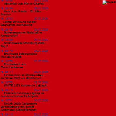
Nr. 18785
26.07.2026
Abschied von Pfarrer Charles
Nr. 18784
26.07.2026
Herz Jesu Kirche – 25 Jahre
Priester
Nr. 18783
25.07.2026
​Letzte Verlosung bei der
Sparverein-Aushebung
Nr. 18782
25.07.2026
Sommeroper im Wirtstadl in
Rangersdorf
Nr. 18780
25.07.2026
Schlosswiese Moosburg 2026 -
Tag 2
Nr. 18779
24.07.2026
Eröffnung Schlosswiese
Moosburg 2026
Nr. 18778
23.07.2026
Fotobesuch am
Flatschachersee
Nr. 18777
23.07.2026
Fotobesuch im Minimundus -
die kleine Welt am Wörthersee
Nr. 18776
22.07.2026
WHITE LIES Konzert in Laibach
Nr. 18775
20.07.2026
Familien-Fotospaziergang im
wunderschönen Tiebelpark
Nr. 18774
20.07.2026
SiniAir 2026: Gelungene
Veranstaltung mit bester
Stimmung /Sinabelkirchen
Nr. 18773
19.07.2026