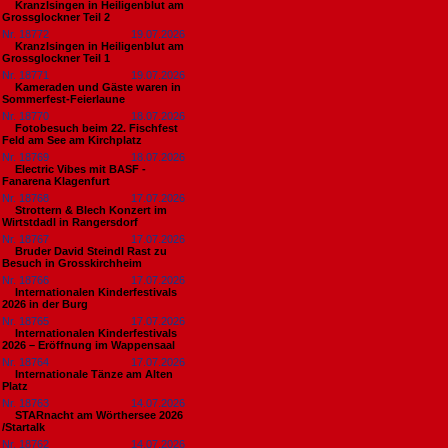
Kranzlsingen in Heiligenblut am
Grossglockner Teil 2
Nr. 18772
19.07.2026
Kranzlsingen in Heiligenblut am
Grossglockner Teil 1
Nr. 18771
19.07.2026
Kameraden und Gäste waren in
Sommerfest-Feierlaune
Nr. 18770
18.07.2026
Fotobesuch beim 22. Fischfest
Feld am See am Kirchplatz
Nr. 18769
18.07.2026
Electric Vibes mit BASF -
Fanarena Klagenfurt
Nr. 18768
17.07.2026
Strottern & Blech Konzert im
Wirtstdadl in Rangersdorf
Nr. 18767
17.07.2026
Bruder David Steindl Rast zu
Besuch in Grosskirchheim
Nr. 18766
17.07.2026
Internationalen Kinderfestivals
2026 in der Burg
Nr. 18765
17.07.2026
Internationalen Kinderfestivals
2026 – Eröffnung im Wappensaal
Nr. 18764
17.07.2026
Internationale Tänze am Alten
Platz
Nr. 18763
14.07.2026
STARnacht am Wörthersee 2026
/Startalk
Nr. 18762
14.07.2026