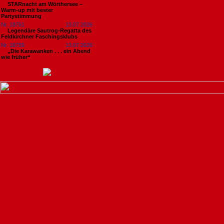
STARnacht am Wörthersee –
Warm-up mit bester
Partystimmung
Nr. 18761
13.07.2026
Legendäre Sautrog-Regatta des
Feldkirchner Faschingsklubs
Nr. 18759
13.07.2026
„Die Karawanken . . . ein Abend
wie früher“