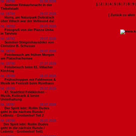
Nr. 18795
01.08.2026
1
|
2
|
3
|
4
|
5
|
6
|
7
|
8
|
9
Sommer Einkaufsnacht in der
Tiebelstadt
Nr. 18794
29.07.2026
[ Zurück zu alle
Hurra, am Naturpark Dobratsch
über Villach war der Vollmond da!
Nr. 18793
29.07.2026
Fotogruß von der Piazza Unita
in Tarvisio
Nr. 18792
29.07.2026
Sommer-Stiegenhausdeko von
Christine B. Schusser
Nr. 18791
29.07.2026
Fotobesuch am frühen Morgen
am Flatschachersee
Nr. 18790
27.07.2026
Fotobesuch beim 81. Villacher
Kirchtag
Nr. 18789
26.07.2026
Frühschoppen mit Feldmesse &
Musik im Festzelt beim Rüsthaus
Nr. 18788
26.07.2026
47. Stadtfest Feldkirchen –
Musik, Kulinarik & beste
Unterhaltung
Nr. 18787
26.07.2026
Der Spirit lebt: Rollin Dudes
geht in die nächste Runde /
Leibnitz - Grottenhof Teil 2
Nr. 18786
26.07.2026
​Der Spirit lebt: Rollin Dudes
geht in die nächste Runde /
Leibnitz - Grottenhof Teil1