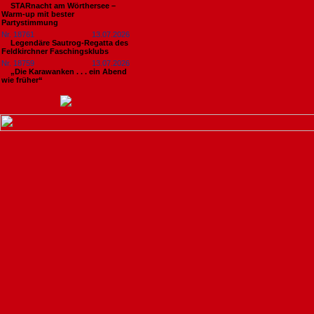
STARnacht am Wörthersee –
Warm-up mit bester
Partystimmung
Nr. 18761
13.07.2026
Legendäre Sautrog-Regatta des
Feldkirchner Faschingsklubs
Nr. 18759
13.07.2026
„Die Karawanken . . . ein Abend
wie früher“