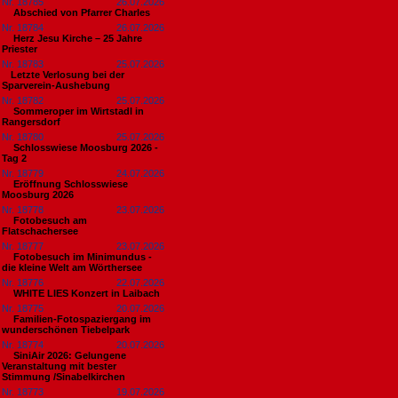
Nr. 18785
26.07.2026
Abschied von Pfarrer Charles
Nr. 18784
26.07.2026
Herz Jesu Kirche – 25 Jahre
Priester
Nr. 18783
25.07.2026
​Letzte Verlosung bei der
Sparverein-Aushebung
Nr. 18782
25.07.2026
Sommeroper im Wirtstadl in
Rangersdorf
Nr. 18780
25.07.2026
Schlosswiese Moosburg 2026 -
Tag 2
Nr. 18779
24.07.2026
Eröffnung Schlosswiese
Moosburg 2026
Nr. 18778
23.07.2026
Fotobesuch am
Flatschachersee
Nr. 18777
23.07.2026
Fotobesuch im Minimundus -
die kleine Welt am Wörthersee
Nr. 18776
22.07.2026
WHITE LIES Konzert in Laibach
Nr. 18775
20.07.2026
Familien-Fotospaziergang im
wunderschönen Tiebelpark
Nr. 18774
20.07.2026
SiniAir 2026: Gelungene
Veranstaltung mit bester
Stimmung /Sinabelkirchen
Nr. 18773
19.07.2026