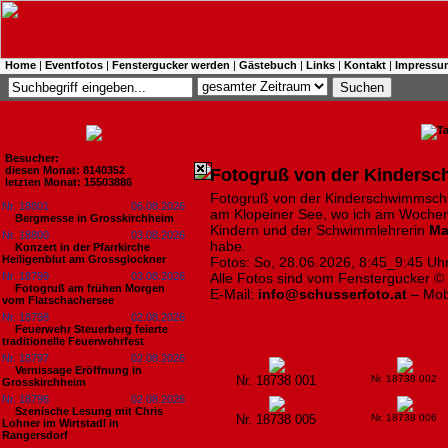
Home
|
Eventfotos
|
Fenstergucker werden
|
Gästebuch
|
Links
|
Kontakt
|
Impressu
Besucher:
diesen Monat: 8140352
Fotogruß von der Kinders
letzten Monat: 15503886
Fotogruß von der Kinderschwimmschu
Nr. 18801
06.08.2026
am Klopeiner See, wo ich am Wochen
Bergmesse in Grosskirchheim
Kindern und der Schwimmlehrerin
Ma
Nr. 18800
03.08.2026
habe.
Konzert in der Pfarrkirche
Heiligenblut am Grossglockner
Fotos: So, 28.06.2026, 8:45_9:45 Uhr
Nr. 18799
03.08.2026
Alle Fotos sind vom Fenstergucker ©
Fotogruß am frühen Morgen
E-Mail:
info@schusserfoto.at
– Mob
vom Flatschachersee
Nr. 18798
02.08.2026
Feuerwehr Steuerberg feierte
traditionelle Feuerwehrfest
Nr. 18797
02.08.2026
Vernissage Eröffnung in
Nr. 18738 001
Nr. 18738 002
Grosskirchheim
Nr. 18796
02.08.2026
Szenische Lesung mit Chris
Nr. 18738 005
Nr. 18738 006
Lohner im Wirtstadl in
Rangersdorf