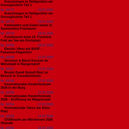
Kranzlsingen in Heiligenblut am
Grossglockner Teil 2
Nr. 18772
19.07.2026
Kranzlsingen in Heiligenblut am
Grossglockner Teil 1
Nr. 18771
19.07.2026
Kameraden und Gäste waren in
Sommerfest-Feierlaune
Nr. 18770
18.07.2026
Fotobesuch beim 22. Fischfest
Feld am See am Kirchplatz
Nr. 18769
18.07.2026
Electric Vibes mit BASF -
Fanarena Klagenfurt
Nr. 18768
17.07.2026
Strottern & Blech Konzert im
Wirtstdadl in Rangersdorf
Nr. 18767
17.07.2026
Bruder David Steindl Rast zu
Besuch in Grosskirchheim
Nr. 18766
17.07.2026
Internationalen Kinderfestivals
2026 in der Burg
Nr. 18765
17.07.2026
Internationalen Kinderfestivals
2026 – Eröffnung im Wappensaal
Nr. 18764
17.07.2026
Internationale Tänze am Alten
Platz
Nr. 18763
14.07.2026
STARnacht am Wörthersee 2026
/Startalk
Nr. 18762
14.07.2026