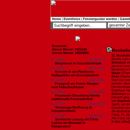
Home
|
Eventfotos
|
Fenstergucker werden
|
Gäste
Besucher:
diesen Monat: 7422140
Musikali
letzten Monat: 15503886
11. Musikal
Bereits zum 
Nr. 18801
06.08.2026
Schnitzer
ei
Bergmesse in Grosskirchheim
diesmal run
Nr. 18800
03.08.2026
Musikalisch 
Konzert in der Pfarrkirche
Mayer
(Trom
Heiligenblut am Grossglockner
Knes
(Klarin
Start war be
Nr. 18799
03.08.2026
wurden, dana
Fotogruß am frühen Morgen
Hecherstrand
vom Flatschachersee
Gasthaus Hec
Nr. 18798
02.08.2026
Schnitzer
zu
Feuerwehr Steuerberg feierte
Danach ging 
traditionelle Feuerwehrfest
von
Ingebo
Nr. 18797
02.08.2026
Spieß, wo de
Vernissage Eröffnung in
Gesehen wur
Grosskirchheim
die Apotheke
Fotos: Fr, 2
Nr. 18796
02.08.2026
Alle Fotos s
Szenische Lesung mit Chris
E-Mail:
info
Lohner im Wirtstadl in
Rangersdorf