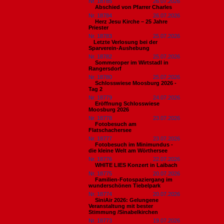
Nr. 18785
26.07.2026
Abschied von Pfarrer Charles
Nr. 18784
26.07.2026
Herz Jesu Kirche – 25 Jahre
Priester
Nr. 18783
25.07.2026
​Letzte Verlosung bei der
Sparverein-Aushebung
Nr. 18782
25.07.2026
Sommeroper im Wirtstadl in
Rangersdorf
Nr. 18780
25.07.2026
Schlosswiese Moosburg 2026 -
Tag 2
Nr. 18779
24.07.2026
Eröffnung Schlosswiese
Moosburg 2026
Nr. 18778
23.07.2026
Fotobesuch am
Flatschachersee
Nr. 18777
23.07.2026
Fotobesuch im Minimundus -
die kleine Welt am Wörthersee
Nr. 18776
22.07.2026
WHITE LIES Konzert in Laibach
Nr. 18775
20.07.2026
Familien-Fotospaziergang im
wunderschönen Tiebelpark
Nr. 18774
20.07.2026
SiniAir 2026: Gelungene
Veranstaltung mit bester
Stimmung /Sinabelkirchen
Nr. 18773
19.07.2026