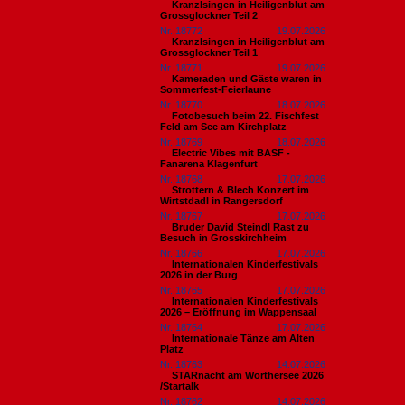
Kranzlsingen in Heiligenblut am
Grossglockner Teil 2
Nr. 18772
19.07.2026
Kranzlsingen in Heiligenblut am
Grossglockner Teil 1
Nr. 18771
19.07.2026
Kameraden und Gäste waren in
Sommerfest-Feierlaune
Nr. 18770
18.07.2026
Fotobesuch beim 22. Fischfest
Feld am See am Kirchplatz
Nr. 18769
18.07.2026
Electric Vibes mit BASF -
Fanarena Klagenfurt
Nr. 18768
17.07.2026
Strottern & Blech Konzert im
Wirtstdadl in Rangersdorf
Nr. 18767
17.07.2026
Bruder David Steindl Rast zu
Besuch in Grosskirchheim
Nr. 18766
17.07.2026
Internationalen Kinderfestivals
2026 in der Burg
Nr. 18765
17.07.2026
Internationalen Kinderfestivals
2026 – Eröffnung im Wappensaal
Nr. 18764
17.07.2026
Internationale Tänze am Alten
Platz
Nr. 18763
14.07.2026
STARnacht am Wörthersee 2026
/Startalk
Nr. 18762
14.07.2026