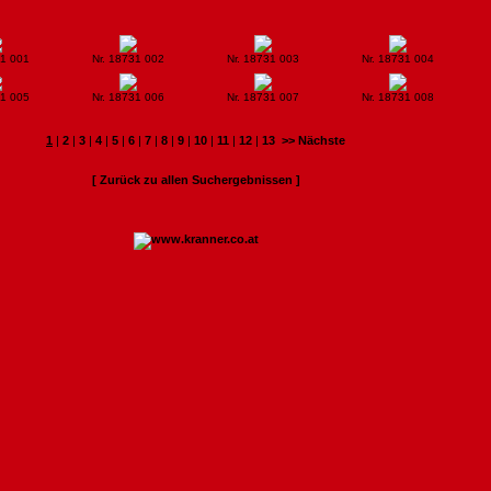
31 001
Nr. 18731 002
Nr. 18731 003
Nr. 18731 004
31 005
Nr. 18731 006
Nr. 18731 007
Nr. 18731 008
1
|
2
|
3
|
4
|
5
|
6
|
7
|
8
|
9
|
10
|
11
|
12
|
13
>> Nächste
[ Zurück zu allen Suchergebnissen ]