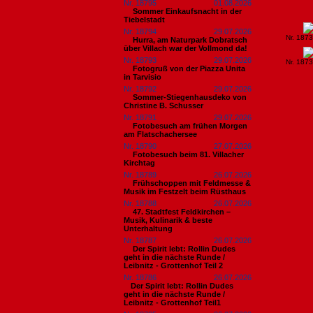
Nr. 18795
01.08.2026
Sommer Einkaufsnacht in der
Tiebelstadt
Nr. 18794
29.07.2026
Nr. 187
Hurra, am Naturpark Dobratsch
über Villach war der Vollmond da!
Nr. 18793
29.07.2026
Nr. 187
Fotogruß von der Piazza Unita
in Tarvisio
Nr. 18792
29.07.2026
Sommer-Stiegenhausdeko von
Christine B. Schusser
Nr. 18791
29.07.2026
Fotobesuch am frühen Morgen
am Flatschachersee
Nr. 18790
27.07.2026
Fotobesuch beim 81. Villacher
Kirchtag
Nr. 18789
26.07.2026
Frühschoppen mit Feldmesse &
Musik im Festzelt beim Rüsthaus
Nr. 18788
26.07.2026
47. Stadtfest Feldkirchen –
Musik, Kulinarik & beste
Unterhaltung
Nr. 18787
26.07.2026
Der Spirit lebt: Rollin Dudes
geht in die nächste Runde /
Leibnitz - Grottenhof Teil 2
Nr. 18786
26.07.2026
​Der Spirit lebt: Rollin Dudes
geht in die nächste Runde /
Leibnitz - Grottenhof Teil1