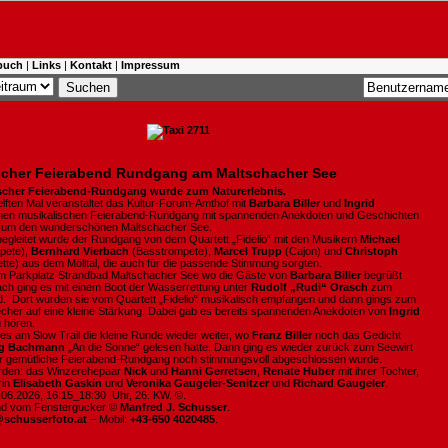
buch
|
Links
|
Kontakt
|
Impressum
scher Feierabend Rundgang am Maltschacher See
ischer Feierabend-Rundgang wurde zum Naturerlebnis.
elften Mal veranstaltet das Kultur-Forum-Amthof mit
Barbara Biller
und
Ingrid
nen musikalischen Feierabend-Rundgang mit spannenden Anekdoten und Geschichten
d um den wunderschönen Maltschacher See.
begleitet wurde der Rundgang von dem Quartett „Fidelio“ mit den Musikern
Michael
pete),
Bernhard Vierbach
(Basstrompete),
Marcel Trupp
(Cajon) und
Christoph
ette) aus dem Mölltal, die auch für die passende Stimmung sorgten.
im Parkplatz Strandbad Maltschacher See wo die Gäste von
Barbara Biller
begrüßt
ch ging es mit einem Boot der Wasserrettung unter
Rudolf „Rudi“ Orasch
zum
. Dort wurden sie vom Quartett „Fidelio“ musikalisch empfangen und dann gings zum
her auf eine kleine Stärkung. Dabei gab es bereits spannenden Anekdoten von
Ingrid
 hören.
es am Slow Trail die kleine Runde wieder weiter, wo
Franz Biller
noch das Gedicht
rg Bachmann
„An die Sonne“ gelesen hatte. Dann ging es wieder zurück zum Seewirt
r gemütliche Feierabend-Rundgang noch stimmungsvoll abgeschlossen wurde.
den: das Winzerehepaar
Nick
und
Hanni Gerretsen
,
Renate Huber
mit ihrer Tochter,
rin
Elisabeth Gaskin
und
Veronika Gaugeler-Senitzer
und
Richard
Gaugeler
.
6.06.2026, 16:15_18:30 Uhr, 26. KW. ©.
ind vom Fenstergucker ©
Manfred J. Schusser
.
@schusserfoto.at
– Mobil:
+43-650 4020485
.