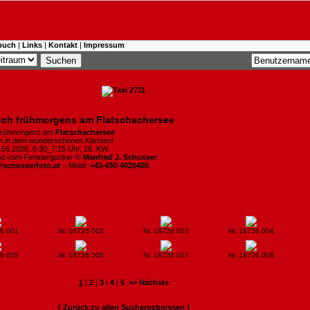
buch
|
Links
|
Kontakt
|
Impressum
ch frühmorgens am Flatschachersee
frühmorgens am
Flatschachersee
en in dem wunderschönen Kärnten!
4.06.2026, 6:30_7:15 Uhr, 26. KW.
ind vom Fenstergucker ©
Manfred J. Schusser
.
@schusserfoto.at
– Mobil:
+43-650 4020485
.
26 001
Nr. 18726 002
Nr. 18726 003
Nr. 18726 004
26 005
Nr. 18726 006
Nr. 18726 007
Nr. 18726 008
1
|
2
|
3
|
4
|
5
>> Nächste
[ Zurück zu allen Suchergebnissen ]