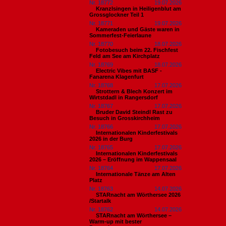
Nr. 18772
19.07.2026
Kranzlsingen in Heiligenblut am
Grossglockner Teil 1
Nr. 18771
19.07.2026
Kameraden und Gäste waren in
Sommerfest-Feierlaune
Nr. 18770
18.07.2026
Fotobesuch beim 22. Fischfest
Feld am See am Kirchplatz
Nr. 18769
18.07.2026
Electric Vibes mit BASF -
Fanarena Klagenfurt
Nr. 18768
17.07.2026
Strottern & Blech Konzert im
Wirtstdadl in Rangersdorf
Nr. 18767
17.07.2026
Bruder David Steindl Rast zu
Besuch in Grosskirchheim
Nr. 18766
17.07.2026
Internationalen Kinderfestivals
2026 in der Burg
Nr. 18765
17.07.2026
Internationalen Kinderfestivals
2026 – Eröffnung im Wappensaal
Nr. 18764
17.07.2026
Internationale Tänze am Alten
Platz
Nr. 18763
14.07.2026
STARnacht am Wörthersee 2026
/Startalk
Nr. 18762
14.07.2026
STARnacht am Wörthersee –
Warm-up mit bester