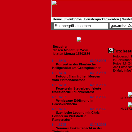
Home
|
Eventfotos
|
Fenstergucker werden
|
Gäste
Besucher:
diesen Monat: 5975226
Fotobesu
letzten Monat: 15503886
Fotobesuch 
in Feldkirch
Nr. 18800
03.08.2026
Fotos: Mi, 2
Konzert in der Pfarrkirche
Alle Fotos s
Heiligenblut am Grossglockner
E-Mail:
info
Nr. 18799
03.08.2026
Fotogruß am frühen Morgen
vom Flatschachersee
Nr. 18798
02.08.2026
Feuerwehr Steuerberg feierte
traditionelle Feuerwehrfest
Nr. 18797
02.08.2026
Nr. 187
Vernissage Eröffnung in
Grosskirchheim
Nr. 187
Nr. 18796
02.08.2026
Szenische Lesung mit Chris
Lohner im Wirtstadl in
Rangersdorf
Nr. 18795
01.08.2026
Sommer Einkaufsnacht in der
Tiebelstadt