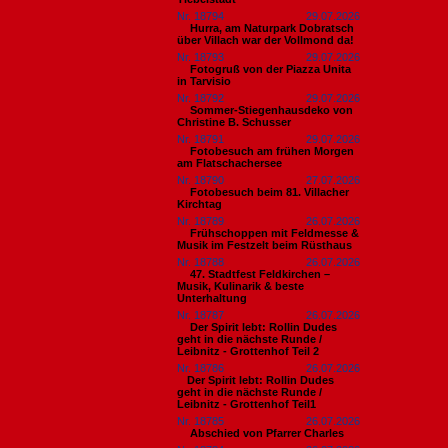
Nr. 18794
29.07.2026
Hurra, am Naturpark Dobratsch
über Villach war der Vollmond da!
Nr. 18793
29.07.2026
Fotogruß von der Piazza Unita
in Tarvisio
Nr. 18792
29.07.2026
Sommer-Stiegenhausdeko von
Christine B. Schusser
Nr. 18791
29.07.2026
Fotobesuch am frühen Morgen
am Flatschachersee
Nr. 18790
27.07.2026
Fotobesuch beim 81. Villacher
Kirchtag
Nr. 18789
26.07.2026
Frühschoppen mit Feldmesse &
Musik im Festzelt beim Rüsthaus
Nr. 18788
26.07.2026
47. Stadtfest Feldkirchen –
Musik, Kulinarik & beste
Unterhaltung
Nr. 18787
26.07.2026
Der Spirit lebt: Rollin Dudes
geht in die nächste Runde /
Leibnitz - Grottenhof Teil 2
Nr. 18786
26.07.2026
​Der Spirit lebt: Rollin Dudes
geht in die nächste Runde /
Leibnitz - Grottenhof Teil1
Nr. 18785
26.07.2026
Abschied von Pfarrer Charles