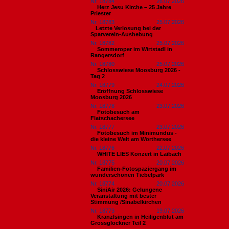
Nr. 18784
26.07.2026
Herz Jesu Kirche – 25 Jahre
Priester
Nr. 18783
25.07.2026
​Letzte Verlosung bei der
Sparverein-Aushebung
Nr. 18782
25.07.2026
Sommeroper im Wirtstadl in
Rangersdorf
Nr. 18780
25.07.2026
Schlosswiese Moosburg 2026 -
Tag 2
Nr. 18779
24.07.2026
Eröffnung Schlosswiese
Moosburg 2026
Nr. 18778
23.07.2026
Fotobesuch am
Flatschachersee
Nr. 18777
23.07.2026
Fotobesuch im Minimundus -
die kleine Welt am Wörthersee
Nr. 18776
22.07.2026
WHITE LIES Konzert in Laibach
Nr. 18775
20.07.2026
Familien-Fotospaziergang im
wunderschönen Tiebelpark
Nr. 18774
20.07.2026
SiniAir 2026: Gelungene
Veranstaltung mit bester
Stimmung /Sinabelkirchen
Nr. 18773
19.07.2026
Kranzlsingen in Heiligenblut am
Grossglockner Teil 2