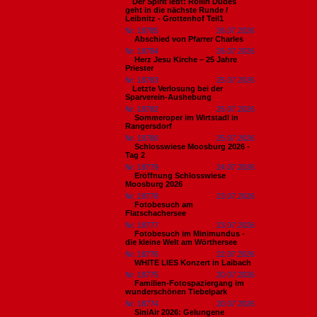
​Der Spirit lebt: Rollin Dudes
geht in die nächste Runde /
Leibnitz - Grottenhof Teil1
Nr. 18785
26.07.2026
Abschied von Pfarrer Charles
Nr. 18784
26.07.2026
Herz Jesu Kirche – 25 Jahre
Priester
Nr. 18783
25.07.2026
​Letzte Verlosung bei der
Sparverein-Aushebung
Nr. 18782
25.07.2026
Sommeroper im Wirtstadl in
Rangersdorf
Nr. 18780
25.07.2026
Schlosswiese Moosburg 2026 -
Tag 2
Nr. 18779
24.07.2026
Eröffnung Schlosswiese
Moosburg 2026
Nr. 18778
23.07.2026
Fotobesuch am
Flatschachersee
Nr. 18777
23.07.2026
Fotobesuch im Minimundus -
die kleine Welt am Wörthersee
Nr. 18776
22.07.2026
WHITE LIES Konzert in Laibach
Nr. 18775
20.07.2026
Familien-Fotospaziergang im
wunderschönen Tiebelpark
Nr. 18774
20.07.2026
SiniAir 2026: Gelungene