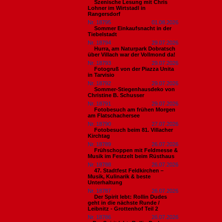
Szenische Lesung mit Chris
Lohner im Wirtstadl in
Rangersdorf
Nr. 18795
01.08.2026
Sommer Einkaufsnacht in der
Tiebelstadt
Nr. 18794
29.07.2026
Hurra, am Naturpark Dobratsch
über Villach war der Vollmond da!
Nr. 18793
29.07.2026
Fotogruß von der Piazza Unita
in Tarvisio
Nr. 18792
29.07.2026
Sommer-Stiegenhausdeko von
Christine B. Schusser
Nr. 18791
29.07.2026
Fotobesuch am frühen Morgen
am Flatschachersee
Nr. 18790
27.07.2026
Fotobesuch beim 81. Villacher
Kirchtag
Nr. 18789
26.07.2026
Frühschoppen mit Feldmesse &
Musik im Festzelt beim Rüsthaus
Nr. 18788
26.07.2026
47. Stadtfest Feldkirchen –
Musik, Kulinarik & beste
Unterhaltung
Nr. 18787
26.07.2026
Der Spirit lebt: Rollin Dudes
geht in die nächste Runde /
Leibnitz - Grottenhof Teil 2
Nr. 18786
26.07.2026