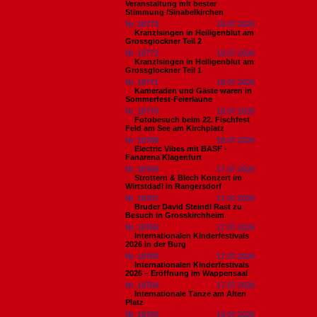
Veranstaltung mit bester
Stimmung /Sinabelkirchen
Nr. 18773
19.07.2026
Kranzlsingen in Heiligenblut am
Grossglockner Teil 2
Nr. 18772
19.07.2026
Kranzlsingen in Heiligenblut am
Grossglockner Teil 1
Nr. 18771
19.07.2026
Kameraden und Gäste waren in
Sommerfest-Feierlaune
Nr. 18770
18.07.2026
Fotobesuch beim 22. Fischfest
Feld am See am Kirchplatz
Nr. 18769
18.07.2026
Electric Vibes mit BASF -
Fanarena Klagenfurt
Nr. 18768
17.07.2026
Strottern & Blech Konzert im
Wirtstdadl in Rangersdorf
Nr. 18767
17.07.2026
Bruder David Steindl Rast zu
Besuch in Grosskirchheim
Nr. 18766
17.07.2026
Internationalen Kinderfestivals
2026 in der Burg
Nr. 18765
17.07.2026
Internationalen Kinderfestivals
2026 – Eröffnung im Wappensaal
Nr. 18764
17.07.2026
Internationale Tänze am Alten
Platz
Nr. 18763
14.07.2026