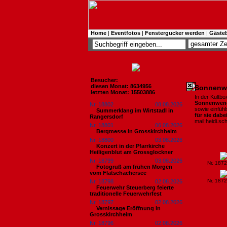
Home
|
Eventfotos
|
Fenstergucker werden
|
Gäste
Besucher:
diesen Monat: 8634956
Sonnenwe
letzten Monat: 15503886
In der Kultbo
Sonnenwen
Nr. 18802
08.08.2026
sowie einfüh
Summerklang im Wirtstadl in
für sie dabe
Rangersdorf
mail:heidi.s
Nr. 18801
06.08.2026
Bergmesse in Grosskirchheim
Nr. 18800
03.08.2026
Konzert in der Pfarrkirche
Heiligenblut am Grossglockner
Nr. 18799
03.08.2026
Nr. 187
Fotogruß am frühen Morgen
vom Flatschachersee
Nr. 187
Nr. 18798
02.08.2026
Feuerwehr Steuerberg feierte
traditionelle Feuerwehrfest
Nr. 18797
02.08.2026
Vernissage Eröffnung in
Grosskirchheim
Nr. 18796
02.08.2026