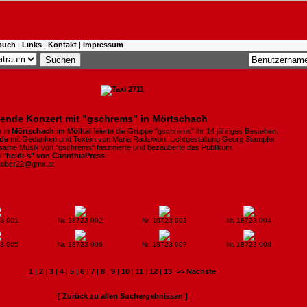
buch
|
Links
|
Kontakt
|
Impressum
nde Konzert mit "gschrems" in Mörtschach
x in
Mörtschach im Mölltal
feierte die Gruppe "gschrems" ihr 14 jähriges Bestehen.
de
mit Gedanken und Texten von Maria Radziwon, Lichtgestaltung Georg Stampfer
lsame Musik von "gschrems" faszinierte und bezauberte das Publikum.
i "heidi-s" von CarinthiaPress
chober22@gmx.at
23 001
Nr. 18723 002
Nr. 18723 003
Nr. 18723 004
23 005
Nr. 18723 006
Nr. 18723 007
Nr. 18723 008
1
|
2
|
3
|
4
|
5
|
6
|
7
|
8
|
9
|
10
|
11
|
12
|
13
>> Nächste
[ Zurück zu allen Suchergebnissen ]