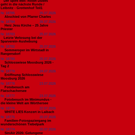
​Der Spirit lebt: Rollin Dudes
geht in die nächste Runde /
Leibnitz - Grottenhof Teil1
Nr. 18785
26.07.2026
Abschied von Pfarrer Charles
Nr. 18784
26.07.2026
Herz Jesu Kirche – 25 Jahre
Priester
Nr. 18783
25.07.2026
​Letzte Verlosung bei der
Sparverein-Aushebung
Nr. 18782
25.07.2026
Sommeroper im Wirtstadl in
Rangersdorf
Nr. 18780
25.07.2026
Schlosswiese Moosburg 2026 -
Tag 2
Nr. 18779
24.07.2026
Eröffnung Schlosswiese
Moosburg 2026
Nr. 18778
23.07.2026
Fotobesuch am
Flatschachersee
Nr. 18777
23.07.2026
Fotobesuch im Minimundus -
die kleine Welt am Wörthersee
Nr. 18776
22.07.2026
WHITE LIES Konzert in Laibach
Nr. 18775
20.07.2026
Familien-Fotospaziergang im
wunderschönen Tiebelpark
Nr. 18774
20.07.2026
SiniAir 2026: Gelungene