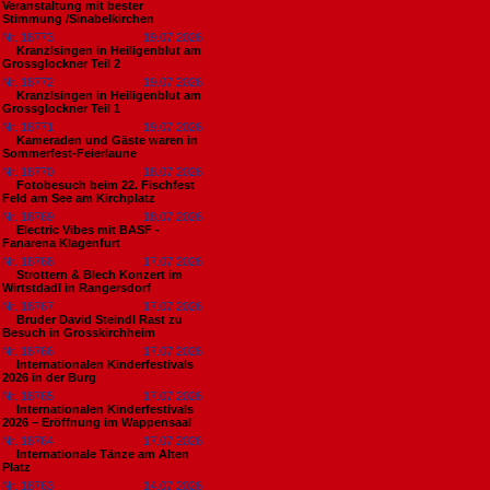
Veranstaltung mit bester
Stimmung /Sinabelkirchen
Nr. 18773
19.07.2026
Kranzlsingen in Heiligenblut am
Grossglockner Teil 2
Nr. 18772
19.07.2026
Kranzlsingen in Heiligenblut am
Grossglockner Teil 1
Nr. 18771
19.07.2026
Kameraden und Gäste waren in
Sommerfest-Feierlaune
Nr. 18770
18.07.2026
Fotobesuch beim 22. Fischfest
Feld am See am Kirchplatz
Nr. 18769
18.07.2026
Electric Vibes mit BASF -
Fanarena Klagenfurt
Nr. 18768
17.07.2026
Strottern & Blech Konzert im
Wirtstdadl in Rangersdorf
Nr. 18767
17.07.2026
Bruder David Steindl Rast zu
Besuch in Grosskirchheim
Nr. 18766
17.07.2026
Internationalen Kinderfestivals
2026 in der Burg
Nr. 18765
17.07.2026
Internationalen Kinderfestivals
2026 – Eröffnung im Wappensaal
Nr. 18764
17.07.2026
Internationale Tänze am Alten
Platz
Nr. 18763
14.07.2026