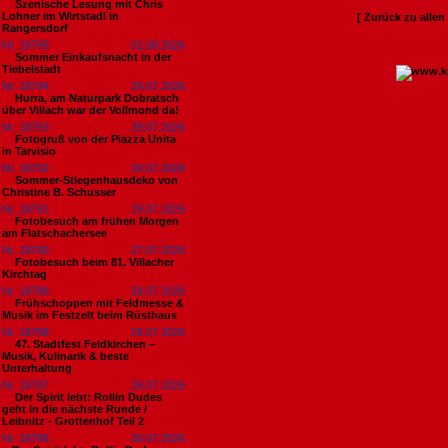
Szenische Lesung mit Chris
Lohner im Wirtstadl in
[ Zurück zu alle
Rangersdorf
Nr. 18795
01.08.2026
Sommer Einkaufsnacht in der
Tiebelstadt
Nr. 18794
29.07.2026
Hurra, am Naturpark Dobratsch
über Villach war der Vollmond da!
Nr. 18793
29.07.2026
Fotogruß von der Piazza Unita
in Tarvisio
Nr. 18792
29.07.2026
Sommer-Stiegenhausdeko von
Christine B. Schusser
Nr. 18791
29.07.2026
Fotobesuch am frühen Morgen
am Flatschachersee
Nr. 18790
27.07.2026
Fotobesuch beim 81. Villacher
Kirchtag
Nr. 18789
26.07.2026
Frühschoppen mit Feldmesse &
Musik im Festzelt beim Rüsthaus
Nr. 18788
26.07.2026
47. Stadtfest Feldkirchen –
Musik, Kulinarik & beste
Unterhaltung
Nr. 18787
26.07.2026
Der Spirit lebt: Rollin Dudes
geht in die nächste Runde /
Leibnitz - Grottenhof Teil 2
Nr. 18786
26.07.2026