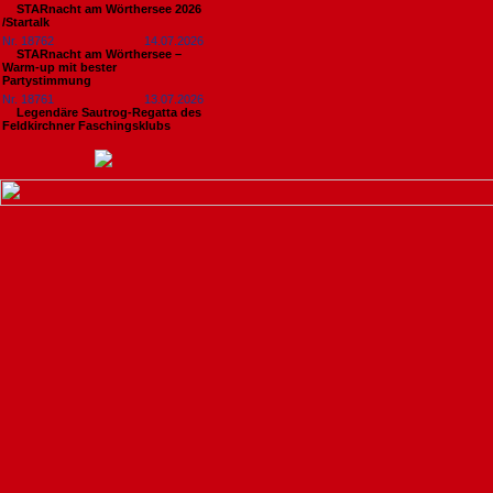
STARnacht am Wörthersee 2026
/Startalk
Nr. 18762
14.07.2026
STARnacht am Wörthersee –
Warm-up mit bester
Partystimmung
Nr. 18761
13.07.2026
Legendäre Sautrog-Regatta des
Feldkirchner Faschingsklubs