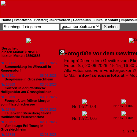
Home
|
Eventfotos
|
Fenstergucker werden
|
Gästebuch
|
Links
|
Kontakt
|
Impressu
Besucher:
diesen Monat: 8785166
Fotogrüße vor dem Gewitte
letzten Monat: 15503886
Fotogrüße vor dem Gewitter vom
Fla
Nr. 18802
08.08.2026
Fotos: Sa, 20.06.2026, 15:15_16:30 U
Summerklang im Wirtstadl in
Alle Fotos sind vom Fenstergucker ©
Rangersdorf
E-Mail:
info@schusserfoto.at
– Mob
Nr. 18801
06.08.2026
Bergmesse in Grosskirchheim
Nr. 18800
03.08.2026
Konzert in der Pfarrkirche
Heiligenblut am Grossglockner
Nr. 18799
03.08.2026
Fotogruß am frühen Morgen
vom Flatschachersee
Nr. 18721 001
Nr. 18721 002
Nr. 18798
02.08.2026
Feuerwehr Steuerberg feierte
traditionelle Feuerwehrfest
Nr. 18721 005
Nr. 18721 006
Nr. 18797
02.08.2026
Vernissage Eröffnung in
Grosskirchheim
1
|
2
|
3
Nr. 18796
02.08.2026