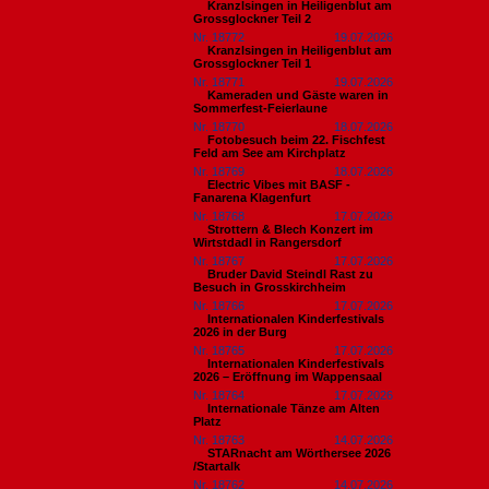
Kranzlsingen in Heiligenblut am
Grossglockner Teil 2
Nr. 18772
19.07.2026
Kranzlsingen in Heiligenblut am
Grossglockner Teil 1
Nr. 18771
19.07.2026
Kameraden und Gäste waren in
Sommerfest-Feierlaune
Nr. 18770
18.07.2026
Fotobesuch beim 22. Fischfest
Feld am See am Kirchplatz
Nr. 18769
18.07.2026
Electric Vibes mit BASF -
Fanarena Klagenfurt
Nr. 18768
17.07.2026
Strottern & Blech Konzert im
Wirtstdadl in Rangersdorf
Nr. 18767
17.07.2026
Bruder David Steindl Rast zu
Besuch in Grosskirchheim
Nr. 18766
17.07.2026
Internationalen Kinderfestivals
2026 in der Burg
Nr. 18765
17.07.2026
Internationalen Kinderfestivals
2026 – Eröffnung im Wappensaal
Nr. 18764
17.07.2026
Internationale Tänze am Alten
Platz
Nr. 18763
14.07.2026
STARnacht am Wörthersee 2026
/Startalk
Nr. 18762
14.07.2026