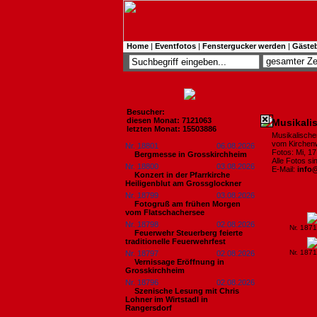
Home
|
Eventfotos
|
Fenstergucker werden
|
Gäste
Besucher:
diesen Monat: 7121063
Musikalis
letzten Monat: 15503886
Musikalische
vom Kirchenwi
Nr. 18801
06.08.2026
Fotos: Mi, 1
Bergmesse in Grosskirchheim
Alle Fotos s
Nr. 18800
03.08.2026
E-Mail:
info
Konzert in der Pfarrkirche
Heiligenblut am Grossglockner
Nr. 18799
03.08.2026
Fotogruß am frühen Morgen
vom Flatschachersee
Nr. 18798
02.08.2026
Nr. 187
Feuerwehr Steuerberg feierte
traditionelle Feuerwehrfest
Nr. 187
Nr. 18797
02.08.2026
Vernissage Eröffnung in
Grosskirchheim
Nr. 18796
02.08.2026
Szenische Lesung mit Chris
Lohner im Wirtstadl in
Rangersdorf