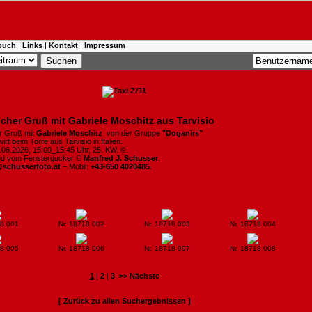
buch
|
Links
|
Kontakt
|
Impressum
cher Gruß mit Gabriele Moschitz aus Tarvisio
r Gruß mit
Gabriele Moschitz
von der Gruppe
"Doganirs"
rt beim Torre aus Tarvisio in Italien.
7.06.2026, 15:00_15:45 Uhr, 25. KW. ©.
ind vom Fenstergucker ©
Manfred J. Schusser
.
@schusserfoto.at
– Mobil:
+43-650 4020485
.
18 001
Nr. 18718 002
Nr. 18718 003
Nr. 18718 004
18 005
Nr. 18718 006
Nr. 18718 007
Nr. 18718 008
1
|
2
|
3
>> Nächste
[ Zurück zu allen Suchergebnissen ]