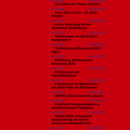
Nr. 18785
26.07.2026
Abschied von Pfarrer Charles
Nr. 18784
26.07.2026
Herz Jesu Kirche – 25 Jahre
Priester
Nr. 18783
25.07.2026
​Letzte Verlosung bei der
Sparverein-Aushebung
Nr. 18782
25.07.2026
Sommeroper im Wirtstadl in
Rangersdorf
Nr. 18780
25.07.2026
Schlosswiese Moosburg 2026 -
Tag 2
Nr. 18779
24.07.2026
Eröffnung Schlosswiese
Moosburg 2026
Nr. 18778
23.07.2026
Fotobesuch am
Flatschachersee
Nr. 18777
23.07.2026
Fotobesuch im Minimundus -
die kleine Welt am Wörthersee
Nr. 18776
22.07.2026
WHITE LIES Konzert in Laibach
Nr. 18775
20.07.2026
Familien-Fotospaziergang im
wunderschönen Tiebelpark
Nr. 18774
20.07.2026
SiniAir 2026: Gelungene
Veranstaltung mit bester
Stimmung /Sinabelkirchen
Nr. 18773
19.07.2026