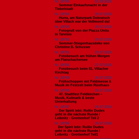
Nr. 18795
01.08.2026
Sommer Einkaufsnacht in der
Tiebelstadt
Nr. 18794
29.07.2026
Hurra, am Naturpark Dobratsch
über Villach war der Vollmond da!
Nr. 18793
29.07.2026
Fotogruß von der Piazza Unita
in Tarvisio
Nr. 18792
29.07.2026
Sommer-Stiegenhausdeko von
Christine B. Schusser
Nr. 18791
29.07.2026
Fotobesuch am frühen Morgen
am Flatschachersee
Nr. 18790
27.07.2026
Fotobesuch beim 81. Villacher
Kirchtag
Nr. 18789
26.07.2026
Frühschoppen mit Feldmesse &
Musik im Festzelt beim Rüsthaus
Nr. 18788
26.07.2026
47. Stadtfest Feldkirchen –
Musik, Kulinarik & beste
Unterhaltung
Nr. 18787
26.07.2026
Der Spirit lebt: Rollin Dudes
geht in die nächste Runde /
Leibnitz - Grottenhof Teil 2
Nr. 18786
26.07.2026
​Der Spirit lebt: Rollin Dudes
geht in die nächste Runde /
Leibnitz - Grottenhof Teil1