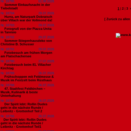
Nr. 18795
01.08.2026
Sommer Einkaufsnacht in der
Tiebelstadt
1
|
2
|
3
Nr. 18794
29.07.2026
Hurra, am Naturpark Dobratsch
[ Zurück zu alle
über Villach war der Vollmond da!
Nr. 18793
29.07.2026
Fotogruß von der Piazza Unita
in Tarvisio
Nr. 18792
29.07.2026
Sommer-Stiegenhausdeko von
Christine B. Schusser
Nr. 18791
29.07.2026
Fotobesuch am frühen Morgen
am Flatschachersee
Nr. 18790
27.07.2026
Fotobesuch beim 81. Villacher
Kirchtag
Nr. 18789
26.07.2026
Frühschoppen mit Feldmesse &
Musik im Festzelt beim Rüsthaus
Nr. 18788
26.07.2026
47. Stadtfest Feldkirchen –
Musik, Kulinarik & beste
Unterhaltung
Nr. 18787
26.07.2026
Der Spirit lebt: Rollin Dudes
geht in die nächste Runde /
Leibnitz - Grottenhof Teil 2
Nr. 18786
26.07.2026
​Der Spirit lebt: Rollin Dudes
geht in die nächste Runde /
Leibnitz - Grottenhof Teil1