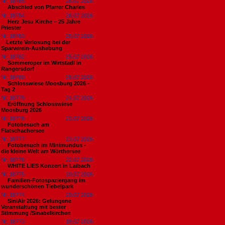
Nr. 18785
26.07.2026
Abschied von Pfarrer Charles
Nr. 18784
26.07.2026
Herz Jesu Kirche – 25 Jahre
Priester
Nr. 18783
25.07.2026
​Letzte Verlosung bei der
Sparverein-Aushebung
Nr. 18782
25.07.2026
Sommeroper im Wirtstadl in
Rangersdorf
Nr. 18780
25.07.2026
Schlosswiese Moosburg 2026 -
Tag 2
Nr. 18779
24.07.2026
Eröffnung Schlosswiese
Moosburg 2026
Nr. 18778
23.07.2026
Fotobesuch am
Flatschachersee
Nr. 18777
23.07.2026
Fotobesuch im Minimundus -
die kleine Welt am Wörthersee
Nr. 18776
22.07.2026
WHITE LIES Konzert in Laibach
Nr. 18775
20.07.2026
Familien-Fotospaziergang im
wunderschönen Tiebelpark
Nr. 18774
20.07.2026
SiniAir 2026: Gelungene
Veranstaltung mit bester
Stimmung /Sinabelkirchen
Nr. 18773
19.07.2026