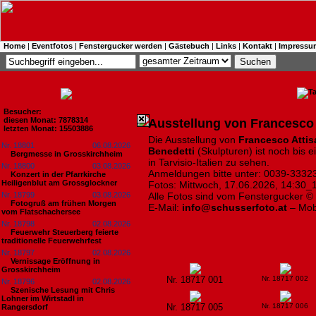
Home
|
Eventfotos
|
Fenstergucker werden
|
Gästebuch
|
Links
|
Kontakt
|
Impressu
Besucher:
diesen Monat: 7878314
Ausstellung von Francesco A
letzten Monat: 15503886
Die Ausstellung von
Francesco Attis
Nr. 18801
06.08.2026
Benedetti
(Skulpturen) ist noch bis e
Bergmesse in Grosskirchheim
in Tarvisio-Italien zu sehen.
Nr. 18800
03.08.2026
Anmeldungen bitte unter: 0039-33323
Konzert in der Pfarrkirche
Heiligenblut am Grossglockner
Fotos: Mittwoch, 17.06.2026, 14:30_1
Nr. 18799
03.08.2026
Alle Fotos sind vom Fenstergucker ©
Fotogruß am frühen Morgen
E-Mail:
info@schusserfoto.at
– Mob
vom Flatschachersee
Nr. 18798
02.08.2026
Feuerwehr Steuerberg feierte
traditionelle Feuerwehrfest
Nr. 18797
02.08.2026
Vernissage Eröffnung in
Grosskirchheim
Nr. 18717 001
Nr. 18717 002
Nr. 18796
02.08.2026
Szenische Lesung mit Chris
Lohner im Wirtstadl in
Nr. 18717 005
Nr. 18717 006
Rangersdorf