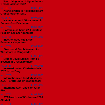
Kranzlsingen in Heiligenblut am
Grossglockner Teil 2
Nr. 18772
19.07.2026
Kranzlsingen in Heiligenblut am
Grossglockner Teil 1
Nr. 18771
19.07.2026
Kameraden und Gäste waren in
Sommerfest-Feierlaune
Nr. 18770
18.07.2026
Fotobesuch beim 22. Fischfest
Feld am See am Kirchplatz
Nr. 18769
18.07.2026
Electric Vibes mit BASF -
Fanarena Klagenfurt
Nr. 18768
17.07.2026
Strottern & Blech Konzert im
Wirtstdadl in Rangersdorf
Nr. 18767
17.07.2026
Bruder David Steindl Rast zu
Besuch in Grosskirchheim
Nr. 18766
17.07.2026
Internationalen Kinderfestivals
2026 in der Burg
Nr. 18765
17.07.2026
Internationalen Kinderfestivals
2026 – Eröffnung im Wappensaal
Nr. 18764
17.07.2026
Internationale Tänze am Alten
Platz
Nr. 18763
14.07.2026
STARnacht am Wörthersee 2026
/Startalk
Nr. 18762
14.07.2026