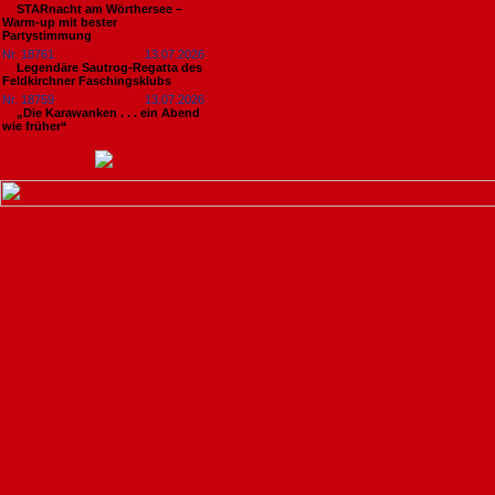
STARnacht am Wörthersee –
Warm-up mit bester
Partystimmung
Nr. 18761
13.07.2026
Legendäre Sautrog-Regatta des
Feldkirchner Faschingsklubs
Nr. 18759
13.07.2026
„Die Karawanken . . . ein Abend
wie früher“