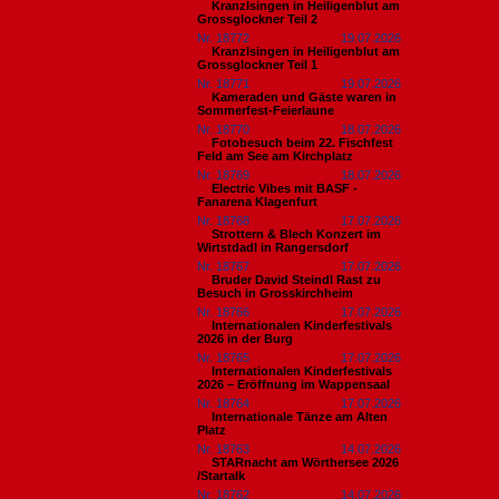
Kranzlsingen in Heiligenblut am
Grossglockner Teil 2
Nr. 18772
19.07.2026
Kranzlsingen in Heiligenblut am
Grossglockner Teil 1
Nr. 18771
19.07.2026
Kameraden und Gäste waren in
Sommerfest-Feierlaune
Nr. 18770
18.07.2026
Fotobesuch beim 22. Fischfest
Feld am See am Kirchplatz
Nr. 18769
18.07.2026
Electric Vibes mit BASF -
Fanarena Klagenfurt
Nr. 18768
17.07.2026
Strottern & Blech Konzert im
Wirtstdadl in Rangersdorf
Nr. 18767
17.07.2026
Bruder David Steindl Rast zu
Besuch in Grosskirchheim
Nr. 18766
17.07.2026
Internationalen Kinderfestivals
2026 in der Burg
Nr. 18765
17.07.2026
Internationalen Kinderfestivals
2026 – Eröffnung im Wappensaal
Nr. 18764
17.07.2026
Internationale Tänze am Alten
Platz
Nr. 18763
14.07.2026
STARnacht am Wörthersee 2026
/Startalk
Nr. 18762
14.07.2026