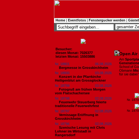
Home
|
Eventfotos
|
Fenstergucker werden
|
Gäste
Besucher:
diesen Monat: 7026377
Open Air 
letzten Monat: 15503886
Am
Sportpla
Generation
Nr. 18801
06.08.2026
School of Go
Bergmesse in Grosskirchheim
Obmann
Mic
Nr. 18800
03.08.2026
für sie dabei
Konzert in der Pfarrkirche
Heiligenblut am Grossglockner
Nr. 18799
03.08.2026
Fotogruß am frühen Morgen
vom Flatschachersee
Nr. 18798
02.08.2026
Nr. 187
Feuerwehr Steuerberg feierte
traditionelle Feuerwehrfest
Nr. 187
Nr. 18797
02.08.2026
Vernissage Eröffnung in
Grosskirchheim
Nr. 18796
02.08.2026
Szenische Lesung mit Chris
Lohner im Wirtstadl in
Rangersdorf