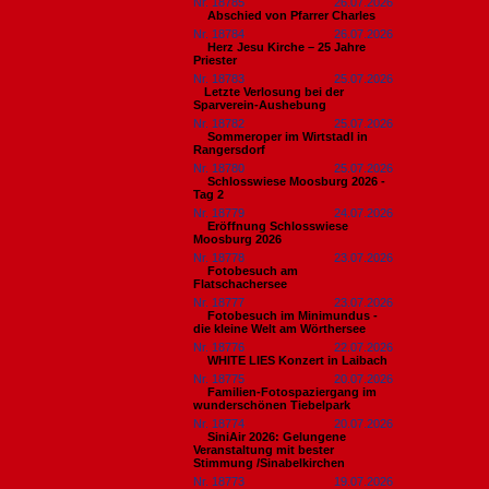
Nr. 18785
26.07.2026
Abschied von Pfarrer Charles
Nr. 18784
26.07.2026
Herz Jesu Kirche – 25 Jahre
Priester
Nr. 18783
25.07.2026
​Letzte Verlosung bei der
Sparverein-Aushebung
Nr. 18782
25.07.2026
Sommeroper im Wirtstadl in
Rangersdorf
Nr. 18780
25.07.2026
Schlosswiese Moosburg 2026 -
Tag 2
Nr. 18779
24.07.2026
Eröffnung Schlosswiese
Moosburg 2026
Nr. 18778
23.07.2026
Fotobesuch am
Flatschachersee
Nr. 18777
23.07.2026
Fotobesuch im Minimundus -
die kleine Welt am Wörthersee
Nr. 18776
22.07.2026
WHITE LIES Konzert in Laibach
Nr. 18775
20.07.2026
Familien-Fotospaziergang im
wunderschönen Tiebelpark
Nr. 18774
20.07.2026
SiniAir 2026: Gelungene
Veranstaltung mit bester
Stimmung /Sinabelkirchen
Nr. 18773
19.07.2026