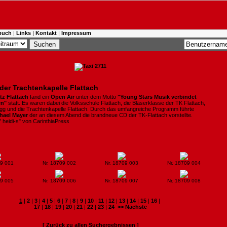
buch
|
Links
|
Kontakt
|
Impressum
der Trachtenkapelle Flattach
tz Flattach
fand ein
Open Air
unter dem Motto
"Young
Stars Musik verbindet
en"
statt. Es waren dabei die Volksschule Flattach, die Bläserklasse der TK Flattach,
gg und die Trachtenkapelle Flattach. Durch das umfangreiche Programm führte
hael Mayer
der an diesem Abend die brandneue CD der TK-Flattach vorstellte.
 " heidi-s" von CarinthiaPress
09 001
Nr. 18709 002
Nr. 18709 003
Nr. 18709 004
09 005
Nr. 18709 006
Nr. 18709 007
Nr. 18709 008
1
|
2
|
3
|
4
|
5
|
6
|
7
|
8
|
9
|
10
|
11
|
12
|
13
|
14
|
15
|
16
|
17
|
18
|
19
|
20
|
21
|
22
|
23
|
24
>> Nächste
[ Zurück zu allen Suchergebnissen ]