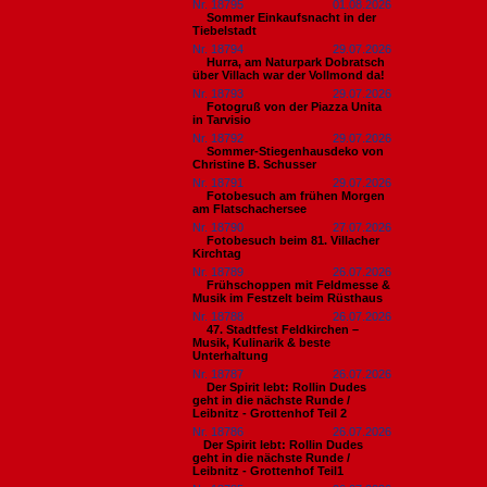
Nr. 18795
01.08.2026
Sommer Einkaufsnacht in der
Tiebelstadt
Nr. 18794
29.07.2026
Hurra, am Naturpark Dobratsch
über Villach war der Vollmond da!
Nr. 18793
29.07.2026
Fotogruß von der Piazza Unita
in Tarvisio
Nr. 18792
29.07.2026
Sommer-Stiegenhausdeko von
Christine B. Schusser
Nr. 18791
29.07.2026
Fotobesuch am frühen Morgen
am Flatschachersee
Nr. 18790
27.07.2026
Fotobesuch beim 81. Villacher
Kirchtag
Nr. 18789
26.07.2026
Frühschoppen mit Feldmesse &
Musik im Festzelt beim Rüsthaus
Nr. 18788
26.07.2026
47. Stadtfest Feldkirchen –
Musik, Kulinarik & beste
Unterhaltung
Nr. 18787
26.07.2026
Der Spirit lebt: Rollin Dudes
geht in die nächste Runde /
Leibnitz - Grottenhof Teil 2
Nr. 18786
26.07.2026
​Der Spirit lebt: Rollin Dudes
geht in die nächste Runde /
Leibnitz - Grottenhof Teil1