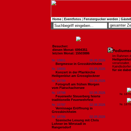
Home
|
Eventfotos
|
Fenstergucker werden
|
Gäste
Besucher:
diesen Monat: 6994351
Podiumsd
letzten Monat: 15503886
Im Rahmen 
Heiligenblu
Nr. 18801
06.08.2026
veranstaltet
Bergmesse in Grosskirchheim
Kaindlsdorfer
Nr. 18800
03.08.2026
für sie dabe
Konzert in der Pfarrkirche
Heiligenblut am Grossglockner
Nr. 18799
03.08.2026
Fotogruß am frühen Morgen
vom Flatschachersee
Nr. 18798
02.08.2026
Nr. 187
Feuerwehr Steuerberg feierte
traditionelle Feuerwehrfest
Nr. 187
Nr. 18797
02.08.2026
Vernissage Eröffnung in
Grosskirchheim
Nr. 18796
02.08.2026
Szenische Lesung mit Chris
Lohner im Wirtstadl in
Rangersdorf