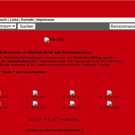
buch
|
Links
|
Kontakt
|
Impressum
iskussion in Heiligenblut am Grossglockner
des
9.Forums Anthropozän
entstanden aus dem
Verein
Pro Mölltal,
wurde in
t am Grossglockner
eine Podiumsdiskussion "Die Kräuterbäurin und der Kaberettist"
. Renee Schroeder & Dirk Stermann unterhielten sich mit Moderator Günther
.
i "heidi-s" von CarinthiaPress
06 001
Nr. 18706 002
Nr. 18706 003
Nr. 18706 004
06 005
Nr. 18706 006
Nr. 18706 007
Nr. 18706 008
1
|
2
|
3
|
4
|
5
|
6
|
7
>> Nächste
[ Zurück zu allen Suchergebnissen ]