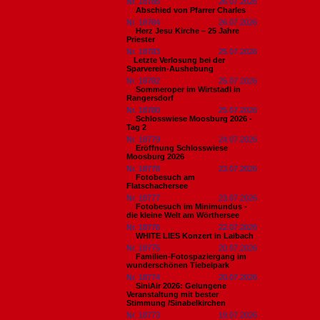
Nr. 18785
26.07.2026
Abschied von Pfarrer Charles
Nr. 18784
26.07.2026
Herz Jesu Kirche – 25 Jahre
Priester
Nr. 18783
25.07.2026
​Letzte Verlosung bei der
Sparverein-Aushebung
Nr. 18782
25.07.2026
Sommeroper im Wirtstadl in
Rangersdorf
Nr. 18780
25.07.2026
Schlosswiese Moosburg 2026 -
Tag 2
Nr. 18779
24.07.2026
Eröffnung Schlosswiese
Moosburg 2026
Nr. 18778
23.07.2026
Fotobesuch am
Flatschachersee
Nr. 18777
23.07.2026
Fotobesuch im Minimundus -
die kleine Welt am Wörthersee
Nr. 18776
22.07.2026
WHITE LIES Konzert in Laibach
Nr. 18775
20.07.2026
Familien-Fotospaziergang im
wunderschönen Tiebelpark
Nr. 18774
20.07.2026
SiniAir 2026: Gelungene
Veranstaltung mit bester
Stimmung /Sinabelkirchen
Nr. 18773
19.07.2026