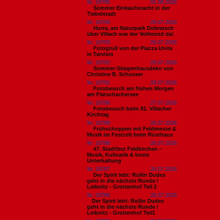
Nr. 18795
01.08.2026
Sommer Einkaufsnacht in der
Tiebelstadt
Nr. 18794
29.07.2026
Hurra, am Naturpark Dobratsch
über Villach war der Vollmond da!
Nr. 18793
29.07.2026
Fotogruß von der Piazza Unita
in Tarvisio
Nr. 18792
29.07.2026
Sommer-Stiegenhausdeko von
Christine B. Schusser
Nr. 18791
29.07.2026
Fotobesuch am frühen Morgen
am Flatschachersee
Nr. 18790
27.07.2026
Fotobesuch beim 81. Villacher
Kirchtag
Nr. 18789
26.07.2026
Frühschoppen mit Feldmesse &
Musik im Festzelt beim Rüsthaus
Nr. 18788
26.07.2026
47. Stadtfest Feldkirchen –
Musik, Kulinarik & beste
Unterhaltung
Nr. 18787
26.07.2026
Der Spirit lebt: Rollin Dudes
geht in die nächste Runde /
Leibnitz - Grottenhof Teil 2
Nr. 18786
26.07.2026
​Der Spirit lebt: Rollin Dudes
geht in die nächste Runde /
Leibnitz - Grottenhof Teil1