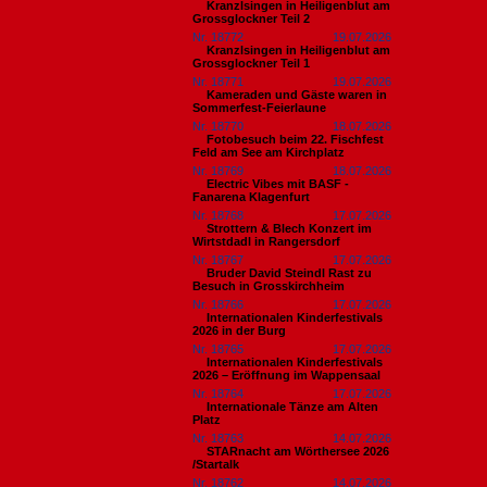
Kranzlsingen in Heiligenblut am
Grossglockner Teil 2
Nr. 18772
19.07.2026
Kranzlsingen in Heiligenblut am
Grossglockner Teil 1
Nr. 18771
19.07.2026
Kameraden und Gäste waren in
Sommerfest-Feierlaune
Nr. 18770
18.07.2026
Fotobesuch beim 22. Fischfest
Feld am See am Kirchplatz
Nr. 18769
18.07.2026
Electric Vibes mit BASF -
Fanarena Klagenfurt
Nr. 18768
17.07.2026
Strottern & Blech Konzert im
Wirtstdadl in Rangersdorf
Nr. 18767
17.07.2026
Bruder David Steindl Rast zu
Besuch in Grosskirchheim
Nr. 18766
17.07.2026
Internationalen Kinderfestivals
2026 in der Burg
Nr. 18765
17.07.2026
Internationalen Kinderfestivals
2026 – Eröffnung im Wappensaal
Nr. 18764
17.07.2026
Internationale Tänze am Alten
Platz
Nr. 18763
14.07.2026
STARnacht am Wörthersee 2026
/Startalk
Nr. 18762
14.07.2026