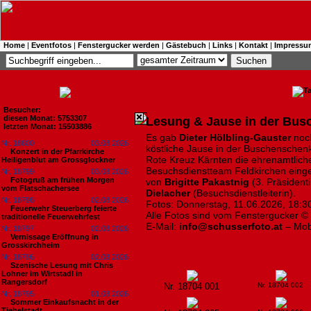
Home
|
Eventfotos
|
Fenstergucker werden
|
Gästebuch
|
Links
|
Kontakt
|
Impressu
Besucher:
diesen Monat: 5753307
Lesung & Jause in der Bu
letzten Monat: 15503886
Es gab
Dieter Hölbling-Gauster
noch
Nr. 18800
03.08.2026
köstliche Jause in der Buschenschen
Konzert in der Pfarrkirche
Rote Kreuz Kärnten die ehrenamtlichen
Heiligenblut am Grossglockner
Besuchsdienstteam Feldkirchen eing
Nr. 18799
03.08.2026
Fotogruß am frühen Morgen
von
Brigitte Pakastnig
(3. Präsident
vom Flatschachersee
Dielacher
(Besuchsdienstleiterin).
Nr. 18798
02.08.2026
Fotos: Donnerstag, 11.06.2026, 18:3
Feuerwehr Steuerberg feierte
Alle Fotos sind vom Fenstergucker ©
traditionelle Feuerwehrfest
E-Mail:
info@schusserfoto.at
– Mob
Nr. 18797
02.08.2026
Vernissage Eröffnung in
Grosskirchheim
Nr. 18796
02.08.2026
Szenische Lesung mit Chris
Lohner im Wirtstadl in
Rangersdorf
Nr. 18704 001
Nr. 18704 002
Nr. 18795
01.08.2026
Sommer Einkaufsnacht in der
Tiebelstadt