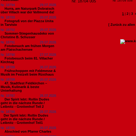
Nr. 18704 005
Nr. 18704 006
Nr. 18794
29.07.2026
Hurra, am Naturpark Dobratsch
über Villach war der Vollmond da!
1
|
2
|
3
Nr. 18793
29.07.2026
Fotogruß von der Piazza Unita
in Tarvisio
[ Zurück zu alle
Nr. 18792
29.07.2026
Sommer-Stiegenhausdeko von
Christine B. Schusser
Nr. 18791
29.07.2026
Fotobesuch am frühen Morgen
am Flatschachersee
Nr. 18790
27.07.2026
Fotobesuch beim 81. Villacher
Kirchtag
Nr. 18789
26.07.2026
Frühschoppen mit Feldmesse &
Musik im Festzelt beim Rüsthaus
Nr. 18788
26.07.2026
47. Stadtfest Feldkirchen –
Musik, Kulinarik & beste
Unterhaltung
Nr. 18787
26.07.2026
Der Spirit lebt: Rollin Dudes
geht in die nächste Runde /
Leibnitz - Grottenhof Teil 2
Nr. 18786
26.07.2026
​Der Spirit lebt: Rollin Dudes
geht in die nächste Runde /
Leibnitz - Grottenhof Teil1
Nr. 18785
26.07.2026
Abschied von Pfarrer Charles