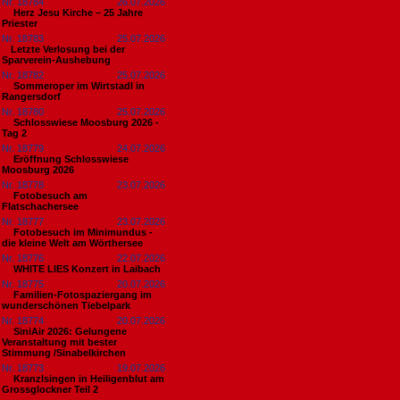
Nr. 18784
26.07.2026
Herz Jesu Kirche – 25 Jahre
Priester
Nr. 18783
25.07.2026
​Letzte Verlosung bei der
Sparverein-Aushebung
Nr. 18782
25.07.2026
Sommeroper im Wirtstadl in
Rangersdorf
Nr. 18780
25.07.2026
Schlosswiese Moosburg 2026 -
Tag 2
Nr. 18779
24.07.2026
Eröffnung Schlosswiese
Moosburg 2026
Nr. 18778
23.07.2026
Fotobesuch am
Flatschachersee
Nr. 18777
23.07.2026
Fotobesuch im Minimundus -
die kleine Welt am Wörthersee
Nr. 18776
22.07.2026
WHITE LIES Konzert in Laibach
Nr. 18775
20.07.2026
Familien-Fotospaziergang im
wunderschönen Tiebelpark
Nr. 18774
20.07.2026
SiniAir 2026: Gelungene
Veranstaltung mit bester
Stimmung /Sinabelkirchen
Nr. 18773
19.07.2026
Kranzlsingen in Heiligenblut am
Grossglockner Teil 2