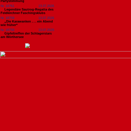
Partystimmung
Nr. 18761
13.07.2026
Legendäre Sautrog-Regatta des
Feldkirchner Faschingsklubs
Nr. 18759
13.07.2026
„Die Karawanken . . . ein Abend
wie früher“
Nr. 18758
13.07.2026
Gipfeltreffen der Schlagerstars
am Wörthersee