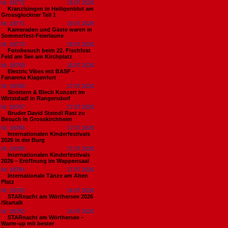
Nr. 18772
19.07.2026
Kranzlsingen in Heiligenblut am
Grossglockner Teil 1
Nr. 18771
19.07.2026
Kameraden und Gäste waren in
Sommerfest-Feierlaune
Nr. 18770
18.07.2026
Fotobesuch beim 22. Fischfest
Feld am See am Kirchplatz
Nr. 18769
18.07.2026
Electric Vibes mit BASF -
Fanarena Klagenfurt
Nr. 18768
17.07.2026
Strottern & Blech Konzert im
Wirtstdadl in Rangersdorf
Nr. 18767
17.07.2026
Bruder David Steindl Rast zu
Besuch in Grosskirchheim
Nr. 18766
17.07.2026
Internationalen Kinderfestivals
2026 in der Burg
Nr. 18765
17.07.2026
Internationalen Kinderfestivals
2026 – Eröffnung im Wappensaal
Nr. 18764
17.07.2026
Internationale Tänze am Alten
Platz
Nr. 18763
14.07.2026
STARnacht am Wörthersee 2026
/Startalk
Nr. 18762
14.07.2026
STARnacht am Wörthersee –
Warm-up mit bester