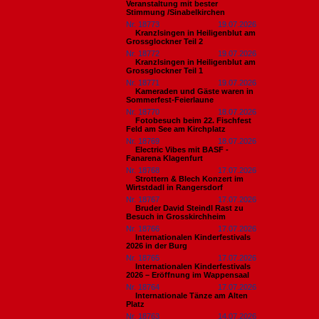
Veranstaltung mit bester
Stimmung /Sinabelkirchen
Nr. 18773
19.07.2026
Kranzlsingen in Heiligenblut am
Grossglockner Teil 2
Nr. 18772
19.07.2026
Kranzlsingen in Heiligenblut am
Grossglockner Teil 1
Nr. 18771
19.07.2026
Kameraden und Gäste waren in
Sommerfest-Feierlaune
Nr. 18770
18.07.2026
Fotobesuch beim 22. Fischfest
Feld am See am Kirchplatz
Nr. 18769
18.07.2026
Electric Vibes mit BASF -
Fanarena Klagenfurt
Nr. 18768
17.07.2026
Strottern & Blech Konzert im
Wirtstdadl in Rangersdorf
Nr. 18767
17.07.2026
Bruder David Steindl Rast zu
Besuch in Grosskirchheim
Nr. 18766
17.07.2026
Internationalen Kinderfestivals
2026 in der Burg
Nr. 18765
17.07.2026
Internationalen Kinderfestivals
2026 – Eröffnung im Wappensaal
Nr. 18764
17.07.2026
Internationale Tänze am Alten
Platz
Nr. 18763
14.07.2026