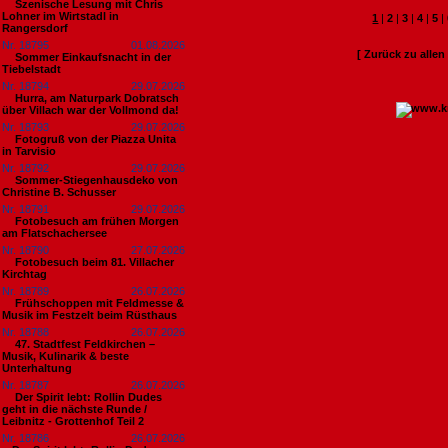
Szenische Lesung mit Chris
Lohner im Wirtstadl in
1
|
2
|
3
|
4
|
5
|
Rangersdorf
Nr. 18795
01.08.2026
[ Zurück zu alle
Sommer Einkaufsnacht in der
Tiebelstadt
Nr. 18794
29.07.2026
Hurra, am Naturpark Dobratsch
über Villach war der Vollmond da!
Nr. 18793
29.07.2026
Fotogruß von der Piazza Unita
in Tarvisio
Nr. 18792
29.07.2026
Sommer-Stiegenhausdeko von
Christine B. Schusser
Nr. 18791
29.07.2026
Fotobesuch am frühen Morgen
am Flatschachersee
Nr. 18790
27.07.2026
Fotobesuch beim 81. Villacher
Kirchtag
Nr. 18789
26.07.2026
Frühschoppen mit Feldmesse &
Musik im Festzelt beim Rüsthaus
Nr. 18788
26.07.2026
47. Stadtfest Feldkirchen –
Musik, Kulinarik & beste
Unterhaltung
Nr. 18787
26.07.2026
Der Spirit lebt: Rollin Dudes
geht in die nächste Runde /
Leibnitz - Grottenhof Teil 2
Nr. 18786
26.07.2026