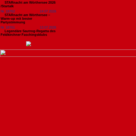
STARnacht am Wörthersee 2026
/Startalk
Nr. 18762
14.07.2026
STARnacht am Wörthersee –
Warm-up mit bester
Partystimmung
Nr. 18761
13.07.2026
Legendäre Sautrog-Regatta des
Feldkirchner Faschingsklubs