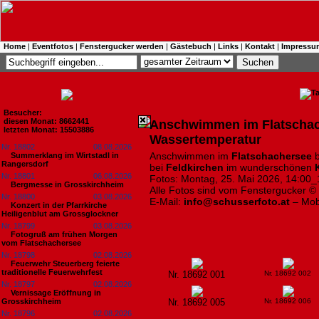
Home
|
Eventfotos
|
Fenstergucker werden
|
Gästebuch
|
Links
|
Kontakt
|
Impressu
Besucher:
diesen Monat: 8662441
Anschwimmen im Flatschac
letzten Monat: 15503886
Wassertemperatur
Nr. 18802
08.08.2026
Anschwimmen im
Flatschachersee
b
Summerklang im Wirtstadl in
Rangersdorf
bei
Feldkirchen
im wunderschönen
Nr. 18801
06.08.2026
Fotos: Montag, 25. Mai 2026, 14:00_
Bergmesse in Grosskirchheim
Alle Fotos sind vom Fenstergucker ©
Nr. 18800
03.08.2026
E-Mail:
info@schusserfoto.at
– Mob
Konzert in der Pfarrkirche
Heiligenblut am Grossglockner
Nr. 18799
03.08.2026
Fotogruß am frühen Morgen
vom Flatschachersee
Nr. 18798
02.08.2026
Feuerwehr Steuerberg feierte
traditionelle Feuerwehrfest
Nr. 18692 001
Nr. 18692 002
Nr. 18797
02.08.2026
Vernissage Eröffnung in
Grosskirchheim
Nr. 18692 005
Nr. 18692 006
Nr. 18796
02.08.2026