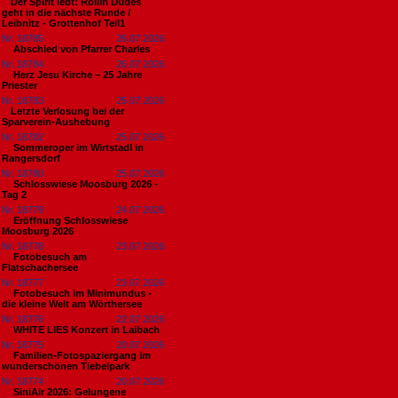
​Der Spirit lebt: Rollin Dudes
geht in die nächste Runde /
Leibnitz - Grottenhof Teil1
Nr. 18785
26.07.2026
Abschied von Pfarrer Charles
Nr. 18784
26.07.2026
Herz Jesu Kirche – 25 Jahre
Priester
Nr. 18783
25.07.2026
​Letzte Verlosung bei der
Sparverein-Aushebung
Nr. 18782
25.07.2026
Sommeroper im Wirtstadl in
Rangersdorf
Nr. 18780
25.07.2026
Schlosswiese Moosburg 2026 -
Tag 2
Nr. 18779
24.07.2026
Eröffnung Schlosswiese
Moosburg 2026
Nr. 18778
23.07.2026
Fotobesuch am
Flatschachersee
Nr. 18777
23.07.2026
Fotobesuch im Minimundus -
die kleine Welt am Wörthersee
Nr. 18776
22.07.2026
WHITE LIES Konzert in Laibach
Nr. 18775
20.07.2026
Familien-Fotospaziergang im
wunderschönen Tiebelpark
Nr. 18774
20.07.2026
SiniAir 2026: Gelungene