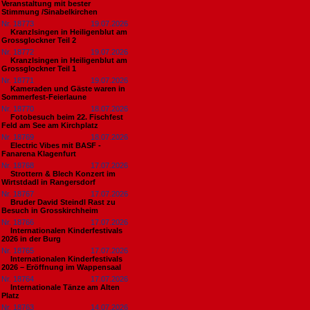
Veranstaltung mit bester
Stimmung /Sinabelkirchen
Nr. 18773
19.07.2026
Kranzlsingen in Heiligenblut am
Grossglockner Teil 2
Nr. 18772
19.07.2026
Kranzlsingen in Heiligenblut am
Grossglockner Teil 1
Nr. 18771
19.07.2026
Kameraden und Gäste waren in
Sommerfest-Feierlaune
Nr. 18770
18.07.2026
Fotobesuch beim 22. Fischfest
Feld am See am Kirchplatz
Nr. 18769
18.07.2026
Electric Vibes mit BASF -
Fanarena Klagenfurt
Nr. 18768
17.07.2026
Strottern & Blech Konzert im
Wirtstdadl in Rangersdorf
Nr. 18767
17.07.2026
Bruder David Steindl Rast zu
Besuch in Grosskirchheim
Nr. 18766
17.07.2026
Internationalen Kinderfestivals
2026 in der Burg
Nr. 18765
17.07.2026
Internationalen Kinderfestivals
2026 – Eröffnung im Wappensaal
Nr. 18764
17.07.2026
Internationale Tänze am Alten
Platz
Nr. 18763
14.07.2026