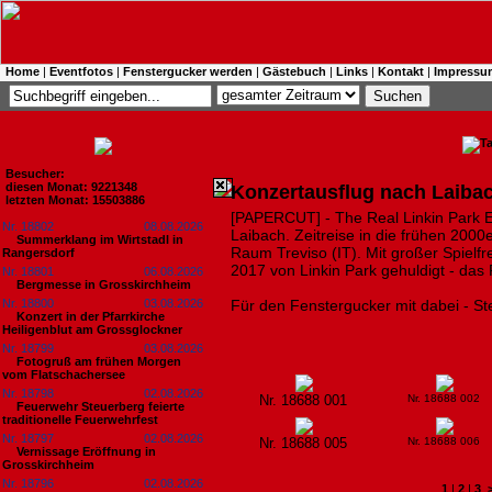
Home
|
Eventfotos
|
Fenstergucker werden
|
Gästebuch
|
Links
|
Kontakt
|
Impressu
Besucher:
diesen Monat: 9221348
Konzertausflug nach Laiba
letzten Monat: 15503886
[PAPERCUT] - The Real Linkin Park Ex
Nr. 18802
08.08.2026
Laibach. Zeitreise in die frühen 200
Summerklang im Wirtstadl in
Raum Treviso (IT). Mit großer Spielf
Rangersdorf
2017 von Linkin Park gehuldigt - das 
Nr. 18801
06.08.2026
Bergmesse in Grosskirchheim
Nr. 18800
03.08.2026
Für den Fenstergucker mit dabei - St
Konzert in der Pfarrkirche
Heiligenblut am Grossglockner
Nr. 18799
03.08.2026
Fotogruß am frühen Morgen
vom Flatschachersee
Nr. 18798
02.08.2026
Nr. 18688 001
Nr. 18688 002
Feuerwehr Steuerberg feierte
traditionelle Feuerwehrfest
Nr. 18797
02.08.2026
Nr. 18688 005
Nr. 18688 006
Vernissage Eröffnung in
Grosskirchheim
Nr. 18796
02.08.2026
1
|
2
|
3