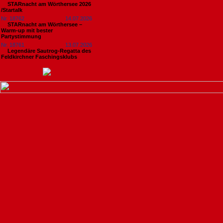
STARnacht am Wörthersee 2026
/Startalk
Nr. 18762
14.07.2026
STARnacht am Wörthersee –
Warm-up mit bester
Partystimmung
Nr. 18761
13.07.2026
Legendäre Sautrog-Regatta des
Feldkirchner Faschingsklubs