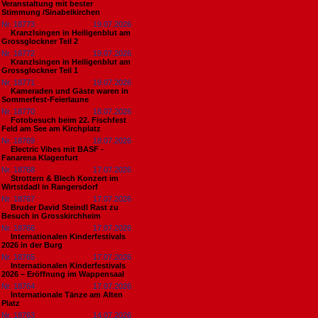
Veranstaltung mit bester
Stimmung /Sinabelkirchen
Nr. 18773
19.07.2026
Kranzlsingen in Heiligenblut am
Grossglockner Teil 2
Nr. 18772
19.07.2026
Kranzlsingen in Heiligenblut am
Grossglockner Teil 1
Nr. 18771
19.07.2026
Kameraden und Gäste waren in
Sommerfest-Feierlaune
Nr. 18770
18.07.2026
Fotobesuch beim 22. Fischfest
Feld am See am Kirchplatz
Nr. 18769
18.07.2026
Electric Vibes mit BASF -
Fanarena Klagenfurt
Nr. 18768
17.07.2026
Strottern & Blech Konzert im
Wirtstdadl in Rangersdorf
Nr. 18767
17.07.2026
Bruder David Steindl Rast zu
Besuch in Grosskirchheim
Nr. 18766
17.07.2026
Internationalen Kinderfestivals
2026 in der Burg
Nr. 18765
17.07.2026
Internationalen Kinderfestivals
2026 – Eröffnung im Wappensaal
Nr. 18764
17.07.2026
Internationale Tänze am Alten
Platz
Nr. 18763
14.07.2026