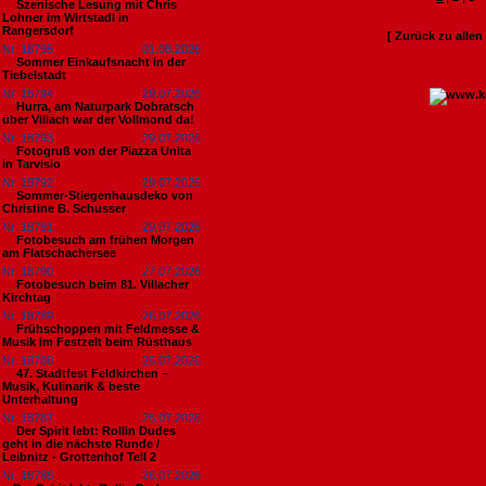
Szenische Lesung mit Chris
Lohner im Wirtstadl in
Rangersdorf
[ Zurück zu alle
Nr. 18795
01.08.2026
Sommer Einkaufsnacht in der
Tiebelstadt
Nr. 18794
29.07.2026
Hurra, am Naturpark Dobratsch
über Villach war der Vollmond da!
Nr. 18793
29.07.2026
Fotogruß von der Piazza Unita
in Tarvisio
Nr. 18792
29.07.2026
Sommer-Stiegenhausdeko von
Christine B. Schusser
Nr. 18791
29.07.2026
Fotobesuch am frühen Morgen
am Flatschachersee
Nr. 18790
27.07.2026
Fotobesuch beim 81. Villacher
Kirchtag
Nr. 18789
26.07.2026
Frühschoppen mit Feldmesse &
Musik im Festzelt beim Rüsthaus
Nr. 18788
26.07.2026
47. Stadtfest Feldkirchen –
Musik, Kulinarik & beste
Unterhaltung
Nr. 18787
26.07.2026
Der Spirit lebt: Rollin Dudes
geht in die nächste Runde /
Leibnitz - Grottenhof Teil 2
Nr. 18786
26.07.2026