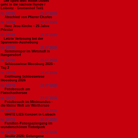
​Der Spirit lebt: Rollin Dudes
geht in die nächste Runde /
Leibnitz - Grottenhof Teil1
Nr. 18785
26.07.2026
Abschied von Pfarrer Charles
Nr. 18784
26.07.2026
Herz Jesu Kirche – 25 Jahre
Priester
Nr. 18783
25.07.2026
​Letzte Verlosung bei der
Sparverein-Aushebung
Nr. 18782
25.07.2026
Sommeroper im Wirtstadl in
Rangersdorf
Nr. 18780
25.07.2026
Schlosswiese Moosburg 2026 -
Tag 2
Nr. 18779
24.07.2026
Eröffnung Schlosswiese
Moosburg 2026
Nr. 18778
23.07.2026
Fotobesuch am
Flatschachersee
Nr. 18777
23.07.2026
Fotobesuch im Minimundus -
die kleine Welt am Wörthersee
Nr. 18776
22.07.2026
WHITE LIES Konzert in Laibach
Nr. 18775
20.07.2026
Familien-Fotospaziergang im
wunderschönen Tiebelpark
Nr. 18774
20.07.2026
SiniAir 2026: Gelungene