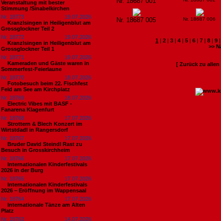
Nr. 18687 001
Veranstaltung mit bester
Stimmung /Sinabelkirchen
Nr. 18773
19.07.2026
Nr. 18687 005
Nr. 18687 006
Kranzlsingen in Heiligenblut am
Grossglockner Teil 2
Nr. 18772
19.07.2026
1
|
2
|
3
|
4
|
5
|
6
|
7
|
8
|
9
Kranzlsingen in Heiligenblut am
>> N
Grossglockner Teil 1
Nr. 18771
19.07.2026
Kameraden und Gäste waren in
[ Zurück zu alle
Sommerfest-Feierlaune
Nr. 18770
18.07.2026
Fotobesuch beim 22. Fischfest
Feld am See am Kirchplatz
Nr. 18769
18.07.2026
Electric Vibes mit BASF -
Fanarena Klagenfurt
Nr. 18768
17.07.2026
Strottern & Blech Konzert im
Wirtstdadl in Rangersdorf
Nr. 18767
17.07.2026
Bruder David Steindl Rast zu
Besuch in Grosskirchheim
Nr. 18766
17.07.2026
Internationalen Kinderfestivals
2026 in der Burg
Nr. 18765
17.07.2026
Internationalen Kinderfestivals
2026 – Eröffnung im Wappensaal
Nr. 18764
17.07.2026
Internationale Tänze am Alten
Platz
Nr. 18763
14.07.2026