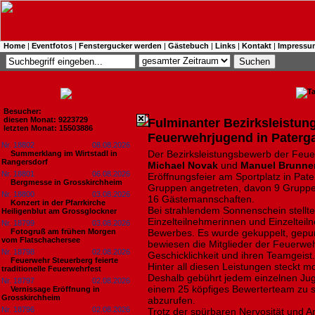
Home
|
Eventfotos
|
Fenstergucker werden
|
Gästebuch
|
Links
|
Kontakt
|
Impressu
Besucher:
diesen Monat: 9223729
Fulminanter Bezirksleistun
letzten Monat: 15503886
Feuerwehrjugend in Paterg
Nr. 18802
08.08.2026
Der Bezirksleistungsbewerb der Feu
Summerklang im Wirtstadl in
Rangersdorf
Michael Novak
und
Manuel Brunne
Nr. 18801
06.08.2026
Eröffnungsfeier am Sportplatz in Pa
Bergmesse in Grosskirchheim
Gruppen angetreten, davon 9 Gruppe
Nr. 18800
03.08.2026
16 Gästemannschaften.
Konzert in der Pfarrkirche
Bei strahlendem Sonnenschein stellt
Heiligenblut am Grossglockner
Einzelteilnehmerinnen und Einzeltei
Nr. 18799
03.08.2026
Fotogruß am frühen Morgen
Bewerbes. Es wurde gekuppelt, gepum
vom Flatschachersee
bewiesen die Mitglieder der Feuerweh
Nr. 18798
02.08.2026
Geschicklichkeit und ihren Teamgeist.
Feuerwehr Steuerberg feierte
Hinter all diesen Leistungen steckt m
traditionelle Feuerwehrfest
Deshalb gebührt jedem einzelnen Jug
Nr. 18797
02.08.2026
einem 25 köpfiges Bewerterteam zu s
Vernissage Eröffnung in
Grosskirchheim
abzurufen.
Nr. 18796
02.08.2026
Trotz der spürbaren Nervosität und