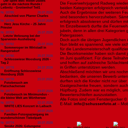
​Der Spirit lebt: Rollin Dudes
Die Feuerwehrjugend Radweg wiederum
geht in die nächste Runde /
beiden Kategorien erfolgreich verteid
Leibnitz - Grottenhof Teil1
Auch die Ergebnisse der weiteren F
Nr. 18785
26.07.2026
Abschied von Pfarrer Charles
sind besonders hervorzuheben. Sämt
Nr. 18784
26.07.2026
erfolgreich absolvieren und dürfen mit
Herz Jesu Kirche – 25 Jahre
Im Einzelbewerb durfte die Feuerwe
Priester
jubeln, denn in allen drei Kategorien 
Nr. 18783
25.07.2026
Patergassen.
​Letzte Verlosung bei der
Sparverein-Aushebung
Doch auch die übrigen Jugendlichen 
Nun bleibt es spannend, wie viele si
Nr. 18782
25.07.2026
Sommeroper im Wirtstadl in
für die Landesmeisterschaft qualifizi
Rangersdorf
Die Bezirksmeister haben sich damit j
Nr. 18780
25.07.2026
im Juni qualifiziert. Für diese Teilnah
Schlosswiese Moosburg 2026 -
und hoffen auf zahlreiche Schlachte
Tag 2
in Griffen unterstützen werden.
Nr. 18779
24.07.2026
Eröffnung Schlosswiese
Abschließend möchten wir uns nochma
Moosburg 2026
bedanken, die unseren Bewerb unters
Nr. 18778
23.07.2026
durften sich die Kinder nicht nur üb
Fotobesuch am
Gastgeschenke freuen, sondern auch
Flatschachersee
Hüpfburg. Zudem war es möglich, un
Nr. 18777
23.07.2026
Bewerterschleifen auszustatten.
Fotobesuch im Minimundus -
die kleine Welt am Wörthersee
Alle Fotos sind vom Fenstergucker ©
Nr. 18776
22.07.2026
E-Mail:
info@schusserfoto.at
– Mob
WHITE LIES Konzert in Laibach
Nr. 18775
20.07.2026
Familien-Fotospaziergang im
wunderschönen Tiebelpark
Nr. 18774
20.07.2026
SiniAir 2026: Gelungene
Nr. 18687 002