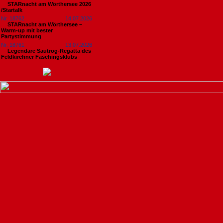
STARnacht am Wörthersee 2026
/Startalk
Nr. 18762
14.07.2026
STARnacht am Wörthersee –
Warm-up mit bester
Partystimmung
Nr. 18761
13.07.2026
Legendäre Sautrog-Regatta des
Feldkirchner Faschingsklubs