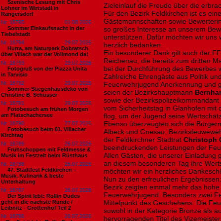
Szenische Lesung mit Chris
Zieleinlauf die Freude über die erbra
Lohner im Wirtstadl in
Für den Bezirk Feldkirchen ist es ei
Rangersdorf
Gästemannschaften sowie Bewerterin
Nr. 18795
01.08.2026
Sommer Einkaufsnacht in der
so großes Interesse an unserem Bewe
Tiebelstadt
unterstützen. Dafür möchten wir uns 
Nr. 18794
29.07.2026
herzlich bedanken.
Hurra, am Naturpark Dobratsch
Ein besonderer Dank gilt auch der 
über Villach war der Vollmond da!
Reichenau, die bereits zum dritten Ma
Nr. 18793
29.07.2026
bei der Durchführung des Bewerbes 
Fotogruß von der Piazza Unita
in Tarvisio
Zahlreiche Ehrengäste aus Politik un
Nr. 18792
29.07.2026
Feuerwehrjugend Anerkennung und gr
Sommer-Stiegenhausdeko von
seien der Bezirkshauptmann
Bernhar
Christine B. Schusser
sowie der Bezirkspolizeikommandant
Nr. 18791
29.07.2026
vom Sicherheitstag in Glanhofen mi
Fotobesuch am frühen Morgen
am Flatschachersee
flog, um der Jugend seine Wertschä
Ebenso überzeugten sich die Bürger
Nr. 18790
27.07.2026
Fotobesuch beim 81. Villacher
Albeck und Gnesau, Bezirksfeuwew
Kirchtag
der Feldkirchner Stadtrat
Christoph 
Nr. 18789
26.07.2026
beeindruckenden Leistungen der Feu
Frühschoppen mit Feldmesse &
Allen Gästen, die unserer Einladung 
Musik im Festzelt beim Rüsthaus
an diesem besonderen Tag ihre Wert
Nr. 18788
26.07.2026
47. Stadtfest Feldkirchen –
möchten wir ein herzliches Dankesc
Musik, Kulinarik & beste
Nun zu den erfreulichen Ergebnissen
Unterhaltung
Bezirk zeigten einmal mehr das hohe
Nr. 18787
26.07.2026
Feuerwehrjugend. Besonders zwei Fe
Der Spirit lebt: Rollin Dudes
geht in die nächste Runde /
Mittelpunkt des Geschehens. Die Feue
Leibnitz - Grottenhof Teil 2
sowohl in der Kategorie Bronze als au
Nr. 18786
26.07.2026
hervorragenden Titel des Vizemeister