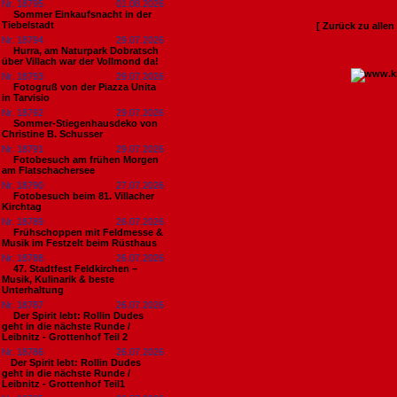
Nr. 18795
01.08.2026
Sommer Einkaufsnacht in der
Tiebelstadt
[ Zurück zu alle
Nr. 18794
29.07.2026
Hurra, am Naturpark Dobratsch
über Villach war der Vollmond da!
Nr. 18793
29.07.2026
Fotogruß von der Piazza Unita
in Tarvisio
Nr. 18792
29.07.2026
Sommer-Stiegenhausdeko von
Christine B. Schusser
Nr. 18791
29.07.2026
Fotobesuch am frühen Morgen
am Flatschachersee
Nr. 18790
27.07.2026
Fotobesuch beim 81. Villacher
Kirchtag
Nr. 18789
26.07.2026
Frühschoppen mit Feldmesse &
Musik im Festzelt beim Rüsthaus
Nr. 18788
26.07.2026
47. Stadtfest Feldkirchen –
Musik, Kulinarik & beste
Unterhaltung
Nr. 18787
26.07.2026
Der Spirit lebt: Rollin Dudes
geht in die nächste Runde /
Leibnitz - Grottenhof Teil 2
Nr. 18786
26.07.2026
​Der Spirit lebt: Rollin Dudes
geht in die nächste Runde /
Leibnitz - Grottenhof Teil1