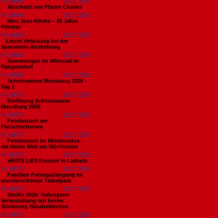
Nr. 18785
26.07.2026
Abschied von Pfarrer Charles
Nr. 18784
26.07.2026
Herz Jesu Kirche – 25 Jahre
Priester
Nr. 18783
25.07.2026
​Letzte Verlosung bei der
Sparverein-Aushebung
Nr. 18782
25.07.2026
Sommeroper im Wirtstadl in
Rangersdorf
Nr. 18780
25.07.2026
Schlosswiese Moosburg 2026 -
Tag 2
Nr. 18779
24.07.2026
Eröffnung Schlosswiese
Moosburg 2026
Nr. 18778
23.07.2026
Fotobesuch am
Flatschachersee
Nr. 18777
23.07.2026
Fotobesuch im Minimundus -
die kleine Welt am Wörthersee
Nr. 18776
22.07.2026
WHITE LIES Konzert in Laibach
Nr. 18775
20.07.2026
Familien-Fotospaziergang im
wunderschönen Tiebelpark
Nr. 18774
20.07.2026
SiniAir 2026: Gelungene
Veranstaltung mit bester
Stimmung /Sinabelkirchen
Nr. 18773
19.07.2026