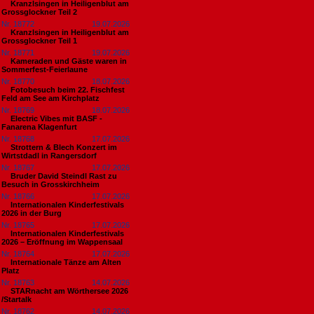
Kranzlsingen in Heiligenblut am
Grossglockner Teil 2
Nr. 18772
19.07.2026
Kranzlsingen in Heiligenblut am
Grossglockner Teil 1
Nr. 18771
19.07.2026
Kameraden und Gäste waren in
Sommerfest-Feierlaune
Nr. 18770
18.07.2026
Fotobesuch beim 22. Fischfest
Feld am See am Kirchplatz
Nr. 18769
18.07.2026
Electric Vibes mit BASF -
Fanarena Klagenfurt
Nr. 18768
17.07.2026
Strottern & Blech Konzert im
Wirtstdadl in Rangersdorf
Nr. 18767
17.07.2026
Bruder David Steindl Rast zu
Besuch in Grosskirchheim
Nr. 18766
17.07.2026
Internationalen Kinderfestivals
2026 in der Burg
Nr. 18765
17.07.2026
Internationalen Kinderfestivals
2026 – Eröffnung im Wappensaal
Nr. 18764
17.07.2026
Internationale Tänze am Alten
Platz
Nr. 18763
14.07.2026
STARnacht am Wörthersee 2026
/Startalk
Nr. 18762
14.07.2026