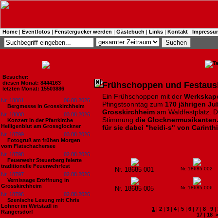
Home
|
Eventfotos
|
Fenstergucker werden
|
Gästebuch
|
Links
|
Kontakt
|
Impressu
Besucher:
diesen Monat: 8444163
Frühschoppen und Festausk
letzten Monat: 15503886
Ein Frühschoppen mit der
Werkskape
Nr. 18801
06.08.2026
Pfingstsonntag zum
170 jährigen Ju
Bergmesse in Grosskirchheim
Grosskirchheim
am Waldfestplatz. De
Nr. 18800
03.08.2026
Stimmung
die Glocknermusikanten
Konzert in der Pfarrkirche
Heiligenblut am Grossglockner
für sie dabei "heidi-s" von Carinth
Nr. 18799
03.08.2026
Fotogruß am frühen Morgen
vom Flatschachersee
Nr. 18798
02.08.2026
Feuerwehr Steuerberg feierte
traditionelle Feuerwehrfest
Nr. 18685 001
Nr. 18685 002
Nr. 18797
02.08.2026
Vernissage Eröffnung in
Grosskirchheim
Nr. 18685 005
Nr. 18685 006
Nr. 18796
02.08.2026
Szenische Lesung mit Chris
Lohner im Wirtstadl in
1
|
2
|
3
|
4
|
5
|
6
|
7
|
8
|
9
|
Rangersdorf
17
|
18