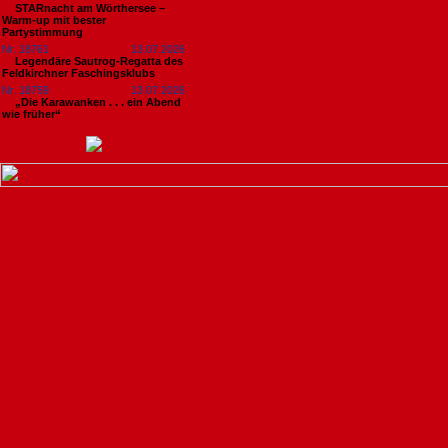
STARnacht am Wörthersee –
Warm-up mit bester
Partystimmung
Nr. 18761
13.07.2026
Legendäre Sautrog-Regatta des
Feldkirchner Faschingsklubs
Nr. 18759
13.07.2026
„Die Karawanken . . . ein Abend
wie früher“