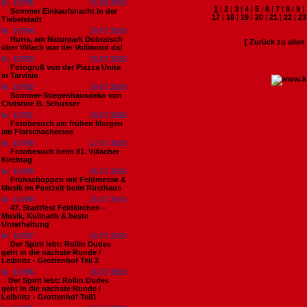
Nr. 18795
01.08.2026
1
|
2
|
3
|
4
|
5
|
6
|
7
|
8
|
9
|
Sommer Einkaufsnacht in der
17
|
18
|
19
|
20
|
21
|
22
|
23
Tiebelstadt
Nr. 18794
29.07.2026
Hurra, am Naturpark Dobratsch
[ Zurück zu alle
über Villach war der Vollmond da!
Nr. 18793
29.07.2026
Fotogruß von der Piazza Unita
in Tarvisio
Nr. 18792
29.07.2026
Sommer-Stiegenhausdeko von
Christine B. Schusser
Nr. 18791
29.07.2026
Fotobesuch am frühen Morgen
am Flatschachersee
Nr. 18790
27.07.2026
Fotobesuch beim 81. Villacher
Kirchtag
Nr. 18789
26.07.2026
Frühschoppen mit Feldmesse &
Musik im Festzelt beim Rüsthaus
Nr. 18788
26.07.2026
47. Stadtfest Feldkirchen –
Musik, Kulinarik & beste
Unterhaltung
Nr. 18787
26.07.2026
Der Spirit lebt: Rollin Dudes
geht in die nächste Runde /
Leibnitz - Grottenhof Teil 2
Nr. 18786
26.07.2026
​Der Spirit lebt: Rollin Dudes
geht in die nächste Runde /
Leibnitz - Grottenhof Teil1