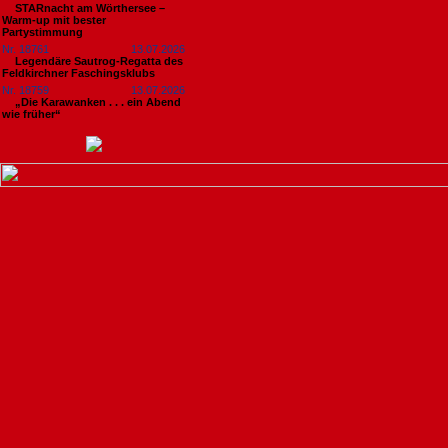
STARnacht am Wörthersee –
Warm-up mit bester
Partystimmung
Nr. 18761
13.07.2026
Legendäre Sautrog-Regatta des
Feldkirchner Faschingsklubs
Nr. 18759
13.07.2026
„Die Karawanken . . . ein Abend
wie früher“