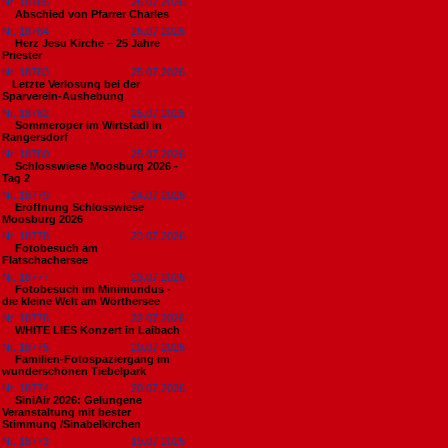
Nr. 18785
26.07.2026
Abschied von Pfarrer Charles
Nr. 18784
26.07.2026
Herz Jesu Kirche – 25 Jahre
Priester
Nr. 18783
25.07.2026
​Letzte Verlosung bei der
Sparverein-Aushebung
Nr. 18782
25.07.2026
Sommeroper im Wirtstadl in
Rangersdorf
Nr. 18780
25.07.2026
Schlosswiese Moosburg 2026 -
Tag 2
Nr. 18779
24.07.2026
Eröffnung Schlosswiese
Moosburg 2026
Nr. 18778
23.07.2026
Fotobesuch am
Flatschachersee
Nr. 18777
23.07.2026
Fotobesuch im Minimundus -
die kleine Welt am Wörthersee
Nr. 18776
22.07.2026
WHITE LIES Konzert in Laibach
Nr. 18775
20.07.2026
Familien-Fotospaziergang im
wunderschönen Tiebelpark
Nr. 18774
20.07.2026
SiniAir 2026: Gelungene
Veranstaltung mit bester
Stimmung /Sinabelkirchen
Nr. 18773
19.07.2026