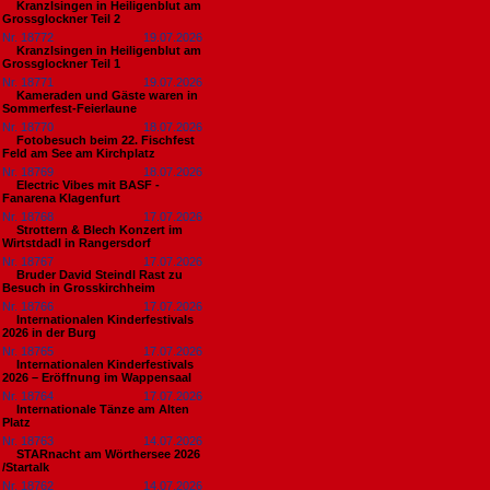
Kranzlsingen in Heiligenblut am
Grossglockner Teil 2
Nr. 18772
19.07.2026
Kranzlsingen in Heiligenblut am
Grossglockner Teil 1
Nr. 18771
19.07.2026
Kameraden und Gäste waren in
Sommerfest-Feierlaune
Nr. 18770
18.07.2026
Fotobesuch beim 22. Fischfest
Feld am See am Kirchplatz
Nr. 18769
18.07.2026
Electric Vibes mit BASF -
Fanarena Klagenfurt
Nr. 18768
17.07.2026
Strottern & Blech Konzert im
Wirtstdadl in Rangersdorf
Nr. 18767
17.07.2026
Bruder David Steindl Rast zu
Besuch in Grosskirchheim
Nr. 18766
17.07.2026
Internationalen Kinderfestivals
2026 in der Burg
Nr. 18765
17.07.2026
Internationalen Kinderfestivals
2026 – Eröffnung im Wappensaal
Nr. 18764
17.07.2026
Internationale Tänze am Alten
Platz
Nr. 18763
14.07.2026
STARnacht am Wörthersee 2026
/Startalk
Nr. 18762
14.07.2026