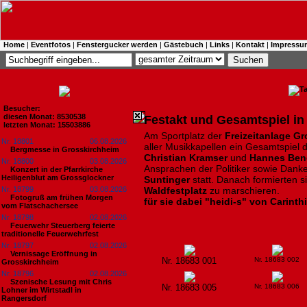
Home
|
Eventfotos
|
Fenstergucker werden
|
Gästebuch
|
Links
|
Kontakt
|
Impressu
Besucher:
diesen Monat: 8530538
Festakt und Gesamtspiel i
letzten Monat: 15503886
Am Sportplatz der
Freizeitanlage G
Nr. 18801
06.08.2026
aller Musikkapellen ein Gesamtspiel d
Bergmesse in Grosskirchheim
Christian Kramser
und
Hannes Ben
Nr. 18800
03.08.2026
Ansprachen der Politiker sowie Dan
Konzert in der Pfarrkirche
Heiligenblut am Grossglockner
Suntinger
statt. Danach formierten 
Nr. 18799
03.08.2026
Waldfestplatz
zu marschieren.
Fotogruß am frühen Morgen
für sie dabei "heidi-s" von Carinth
vom Flatschachersee
Nr. 18798
02.08.2026
Feuerwehr Steuerberg feierte
traditionelle Feuerwehrfest
Nr. 18797
02.08.2026
Vernissage Eröffnung in
Nr. 18683 001
Nr. 18683 002
Grosskirchheim
Nr. 18796
02.08.2026
Szenische Lesung mit Chris
Nr. 18683 005
Nr. 18683 006
Lohner im Wirtstadl in
Rangersdorf