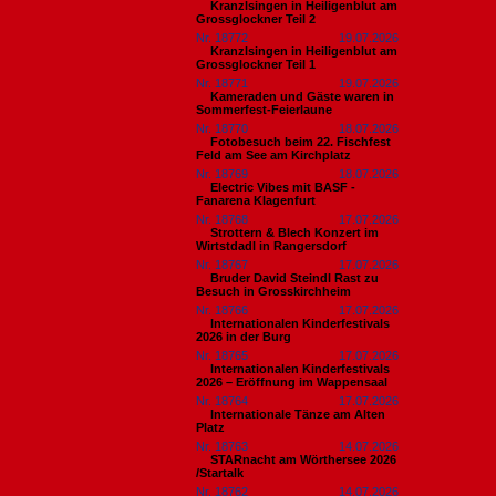
Kranzlsingen in Heiligenblut am
Grossglockner Teil 2
Nr. 18772
19.07.2026
Kranzlsingen in Heiligenblut am
Grossglockner Teil 1
Nr. 18771
19.07.2026
Kameraden und Gäste waren in
Sommerfest-Feierlaune
Nr. 18770
18.07.2026
Fotobesuch beim 22. Fischfest
Feld am See am Kirchplatz
Nr. 18769
18.07.2026
Electric Vibes mit BASF -
Fanarena Klagenfurt
Nr. 18768
17.07.2026
Strottern & Blech Konzert im
Wirtstdadl in Rangersdorf
Nr. 18767
17.07.2026
Bruder David Steindl Rast zu
Besuch in Grosskirchheim
Nr. 18766
17.07.2026
Internationalen Kinderfestivals
2026 in der Burg
Nr. 18765
17.07.2026
Internationalen Kinderfestivals
2026 – Eröffnung im Wappensaal
Nr. 18764
17.07.2026
Internationale Tänze am Alten
Platz
Nr. 18763
14.07.2026
STARnacht am Wörthersee 2026
/Startalk
Nr. 18762
14.07.2026