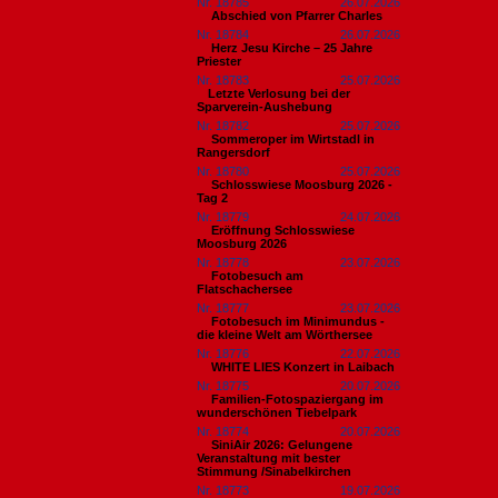
Nr. 18785
26.07.2026
Abschied von Pfarrer Charles
Nr. 18784
26.07.2026
Herz Jesu Kirche – 25 Jahre
Priester
Nr. 18783
25.07.2026
​Letzte Verlosung bei der
Sparverein-Aushebung
Nr. 18782
25.07.2026
Sommeroper im Wirtstadl in
Rangersdorf
Nr. 18780
25.07.2026
Schlosswiese Moosburg 2026 -
Tag 2
Nr. 18779
24.07.2026
Eröffnung Schlosswiese
Moosburg 2026
Nr. 18778
23.07.2026
Fotobesuch am
Flatschachersee
Nr. 18777
23.07.2026
Fotobesuch im Minimundus -
die kleine Welt am Wörthersee
Nr. 18776
22.07.2026
WHITE LIES Konzert in Laibach
Nr. 18775
20.07.2026
Familien-Fotospaziergang im
wunderschönen Tiebelpark
Nr. 18774
20.07.2026
SiniAir 2026: Gelungene
Veranstaltung mit bester
Stimmung /Sinabelkirchen
Nr. 18773
19.07.2026