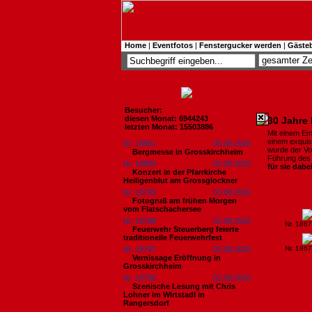
Home
|
Eventfotos
|
Fenstergucker werden
|
Gäste
Besucher:
diesen Monat: 6944243
30 Jahre 
letzten Monat: 15503886
Mit einem Em
einem exquisi
Nr. 18801
06.08.2026
wurde der Vo
Bergmesse in Grosskirchheim
Führung de
Nr. 18800
03.08.2026
für sie dabe
Konzert in der Pfarrkirche
Heiligenblut am Grossglockner
Nr. 18799
03.08.2026
Fotogruß am frühen Morgen
vom Flatschachersee
Nr. 18798
02.08.2026
Nr. 186
Feuerwehr Steuerberg feierte
traditionelle Feuerwehrfest
Nr. 186
Nr. 18797
02.08.2026
Vernissage Eröffnung in
Grosskirchheim
Nr. 18796
02.08.2026
Szenische Lesung mit Chris
Lohner im Wirtstadl in
Rangersdorf