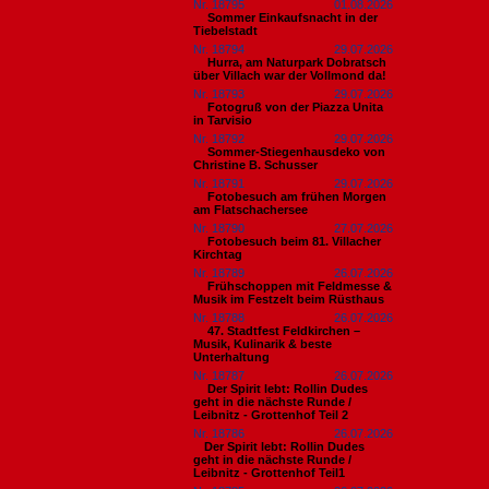
Nr. 18795
01.08.2026
Sommer Einkaufsnacht in der
Tiebelstadt
Nr. 18794
29.07.2026
Hurra, am Naturpark Dobratsch
über Villach war der Vollmond da!
Nr. 18793
29.07.2026
Fotogruß von der Piazza Unita
in Tarvisio
Nr. 18792
29.07.2026
Sommer-Stiegenhausdeko von
Christine B. Schusser
Nr. 18791
29.07.2026
Fotobesuch am frühen Morgen
am Flatschachersee
Nr. 18790
27.07.2026
Fotobesuch beim 81. Villacher
Kirchtag
Nr. 18789
26.07.2026
Frühschoppen mit Feldmesse &
Musik im Festzelt beim Rüsthaus
Nr. 18788
26.07.2026
47. Stadtfest Feldkirchen –
Musik, Kulinarik & beste
Unterhaltung
Nr. 18787
26.07.2026
Der Spirit lebt: Rollin Dudes
geht in die nächste Runde /
Leibnitz - Grottenhof Teil 2
Nr. 18786
26.07.2026
​Der Spirit lebt: Rollin Dudes
geht in die nächste Runde /
Leibnitz - Grottenhof Teil1