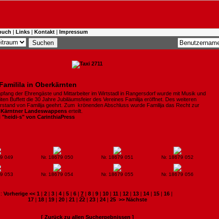
buch
|
Links
|
Kontakt
|
Impressum
Familila in Oberkärnten
pfang der Ehrengäste und Mittarbeiter im Wirtstadl in Rangersdorf wurde mit Musik und
ten Buffett die 30 Jahre Jubiläumsfeier des Vereines Familija eröffnet. Des weiteren
rstand von Familija geehrt. Zum krönenden Abschluss wurde Familija das Recht zur
s
Kärntner Landeswappens
erteilt.
i "heidi-s" von CarinthiaPress
79 049
Nr. 18679 050
Nr. 18679 051
Nr. 18679 052
79 053
Nr. 18679 054
Nr. 18679 055
Nr. 18679 056
:
Vorherige <<
1
|
2
|
3
|
4
|
5
|
6
|
7
|
8
|
9
|
10
|
11
|
12
|
13
|
14
|
15
|
16
|
17
|
18
|
19
|
20
|
21
|
22
|
23
|
24
|
25
>> Nächste
[ Zurück zu allen Suchergebnissen ]