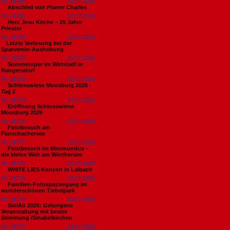
Nr. 18785
26.07.2026
Abschied von Pfarrer Charles
Nr. 18784
26.07.2026
Herz Jesu Kirche – 25 Jahre
Priester
Nr. 18783
25.07.2026
​Letzte Verlosung bei der
Sparverein-Aushebung
Nr. 18782
25.07.2026
Sommeroper im Wirtstadl in
Rangersdorf
Nr. 18780
25.07.2026
Schlosswiese Moosburg 2026 -
Tag 2
Nr. 18779
24.07.2026
Eröffnung Schlosswiese
Moosburg 2026
Nr. 18778
23.07.2026
Fotobesuch am
Flatschachersee
Nr. 18777
23.07.2026
Fotobesuch im Minimundus -
die kleine Welt am Wörthersee
Nr. 18776
22.07.2026
WHITE LIES Konzert in Laibach
Nr. 18775
20.07.2026
Familien-Fotospaziergang im
wunderschönen Tiebelpark
Nr. 18774
20.07.2026
SiniAir 2026: Gelungene
Veranstaltung mit bester
Stimmung /Sinabelkirchen
Nr. 18773
19.07.2026