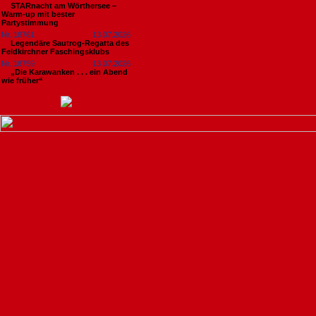
STARnacht am Wörthersee –
Warm-up mit bester
Partystimmung
Nr. 18761
13.07.2026
Legendäre Sautrog-Regatta des
Feldkirchner Faschingsklubs
Nr. 18759
13.07.2026
„Die Karawanken . . . ein Abend
wie früher“