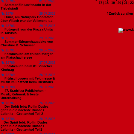
Nr. 18795
01.08.2026
17
|
18
|
19
|
20
|
21
|
22
Sommer Einkaufsnacht in der
Tiebelstadt
Nr. 18794
29.07.2026
[ Zurück zu alle
Hurra, am Naturpark Dobratsch
über Villach war der Vollmond da!
Nr. 18793
29.07.2026
Fotogruß von der Piazza Unita
in Tarvisio
Nr. 18792
29.07.2026
Sommer-Stiegenhausdeko von
Christine B. Schusser
Nr. 18791
29.07.2026
Fotobesuch am frühen Morgen
am Flatschachersee
Nr. 18790
27.07.2026
Fotobesuch beim 81. Villacher
Kirchtag
Nr. 18789
26.07.2026
Frühschoppen mit Feldmesse &
Musik im Festzelt beim Rüsthaus
Nr. 18788
26.07.2026
47. Stadtfest Feldkirchen –
Musik, Kulinarik & beste
Unterhaltung
Nr. 18787
26.07.2026
Der Spirit lebt: Rollin Dudes
geht in die nächste Runde /
Leibnitz - Grottenhof Teil 2
Nr. 18786
26.07.2026
​Der Spirit lebt: Rollin Dudes
geht in die nächste Runde /
Leibnitz - Grottenhof Teil1