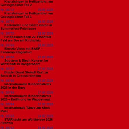
Kranzlsingen in Heiligenblut am
Grossglockner Teil 2
Nr. 18772
19.07.2026
Kranzlsingen in Heiligenblut am
Grossglockner Teil 1
Nr. 18771
19.07.2026
Kameraden und Gäste waren in
Sommerfest-Feierlaune
Nr. 18770
18.07.2026
Fotobesuch beim 22. Fischfest
Feld am See am Kirchplatz
Nr. 18769
18.07.2026
Electric Vibes mit BASF -
Fanarena Klagenfurt
Nr. 18768
17.07.2026
Strottern & Blech Konzert im
Wirtstdadl in Rangersdorf
Nr. 18767
17.07.2026
Bruder David Steindl Rast zu
Besuch in Grosskirchheim
Nr. 18766
17.07.2026
Internationalen Kinderfestivals
2026 in der Burg
Nr. 18765
17.07.2026
Internationalen Kinderfestivals
2026 – Eröffnung im Wappensaal
Nr. 18764
17.07.2026
Internationale Tänze am Alten
Platz
Nr. 18763
14.07.2026
STARnacht am Wörthersee 2026
/Startalk
Nr. 18762
14.07.2026