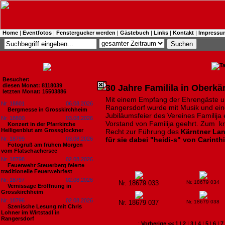
Home
|
Eventfotos
|
Fenstergucker werden
|
Gästebuch
|
Links
|
Kontakt
|
Impressu
Besucher:
diesen Monat: 8118039
30 Jahre Familila in Oberkä
letzten Monat: 15503886
Mit einem Empfang der Ehrengäste und
Nr. 18801
06.08.2026
Rangersdorf wurde mit Musik und eine
Bergmesse in Grosskirchheim
Jubiläumsfeier des Vereines Familija 
Nr. 18800
03.08.2026
Vorstand von Familija geehrt. Zum k
Konzert in der Pfarrkirche
Heiligenblut am Grossglockner
Recht zur Führung des
Kärntner L
Nr. 18799
03.08.2026
für sie dabei "heidi-s" von Carinth
Fotogruß am frühen Morgen
vom Flatschachersee
Nr. 18798
02.08.2026
Feuerwehr Steuerberg feierte
traditionelle Feuerwehrfest
Nr. 18797
02.08.2026
Nr. 18679 033
Nr. 18679 034
Vernissage Eröffnung in
Grosskirchheim
Nr. 18796
02.08.2026
Nr. 18679 037
Nr. 18679 038
Szenische Lesung mit Chris
Lohner im Wirtstadl in
Rangersdorf
:
Vorherige <<
1
|
2
|
3
|
4
|
5
|
6
|
7