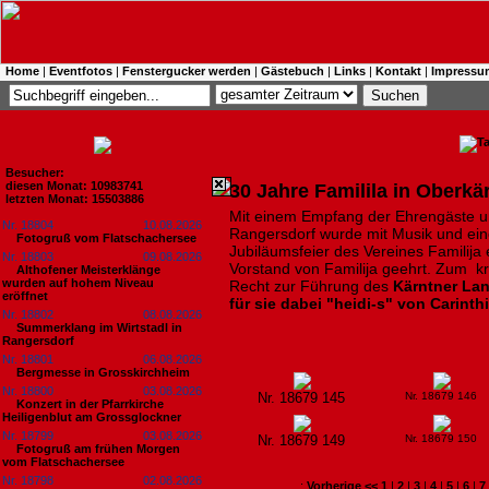
Home
|
Eventfotos
|
Fenstergucker werden
|
Gästebuch
|
Links
|
Kontakt
|
Impressu
Besucher:
diesen Monat: 10983741
30 Jahre Familila in Oberkä
letzten Monat: 15503886
Mit einem Empfang der Ehrengäste und
Nr. 18804
10.08.2026
Rangersdorf wurde mit Musik und eine
Fotogruß vom Flatschachersee
Jubiläumsfeier des Vereines Familija 
Nr. 18803
09.08.2026
Vorstand von Familija geehrt. Zum k
Althofener Meisterklänge
wurden auf hohem Niveau
Recht zur Führung des
Kärntner L
eröffnet
für sie dabei "heidi-s" von Carinth
Nr. 18802
08.08.2026
Summerklang im Wirtstadl in
Rangersdorf
Nr. 18801
06.08.2026
Bergmesse in Grosskirchheim
Nr. 18800
03.08.2026
Nr. 18679 145
Nr. 18679 146
Konzert in der Pfarrkirche
Heiligenblut am Grossglockner
Nr. 18799
03.08.2026
Nr. 18679 149
Nr. 18679 150
Fotogruß am frühen Morgen
vom Flatschachersee
Nr. 18798
02.08.2026
:
Vorherige <<
1
|
2
|
3
|
4
|
5
|
6
|
7