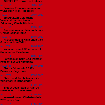
WHITE LIES Konzert in Laibach
Nr. 18775
20.07.2026
Familien-Fotospaziergang im
wunderschönen Tiebelpark
Nr. 18774
20.07.2026
SiniAir 2026: Gelungene
Veranstaltung mit bester
Stimmung /Sinabelkirchen
Nr. 18773
19.07.2026
Kranzlsingen in Heiligenblut am
Grossglockner Teil 2
Nr. 18772
19.07.2026
Kranzlsingen in Heiligenblut am
Grossglockner Teil 1
Nr. 18771
19.07.2026
Kameraden und Gäste waren in
Sommerfest-Feierlaune
Nr. 18770
18.07.2026
Fotobesuch beim 22. Fischfest
Feld am See am Kirchplatz
Nr. 18769
18.07.2026
Electric Vibes mit BASF -
Fanarena Klagenfurt
Nr. 18768
17.07.2026
Strottern & Blech Konzert im
Wirtstdadl in Rangersdorf
Nr. 18767
17.07.2026
Bruder David Steindl Rast zu
Besuch in Grosskirchheim
Nr. 18766
17.07.2026
Internationalen Kinderfestivals
2026 in der Burg
Nr. 18765
17.07.2026