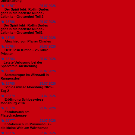
Unterhaltung
Nr. 18787
26.07.2026
Der Spirit lebt: Rollin Dudes
geht in die nächste Runde /
Leibnitz - Grottenhof Teil 2
Nr. 18786
26.07.2026
​Der Spirit lebt: Rollin Dudes
geht in die nächste Runde /
Leibnitz - Grottenhof Teil1
Nr. 18785
26.07.2026
Abschied von Pfarrer Charles
Nr. 18784
26.07.2026
Herz Jesu Kirche – 25 Jahre
Priester
Nr. 18783
25.07.2026
​Letzte Verlosung bei der
Sparverein-Aushebung
Nr. 18782
25.07.2026
Sommeroper im Wirtstadl in
Rangersdorf
Nr. 18780
25.07.2026
Schlosswiese Moosburg 2026 -
Tag 2
Nr. 18779
24.07.2026
Eröffnung Schlosswiese
Moosburg 2026
Nr. 18778
23.07.2026
Fotobesuch am
Flatschachersee
Nr. 18777
23.07.2026
Fotobesuch im Minimundus -
die kleine Welt am Wörthersee
Nr. 18776
22.07.2026