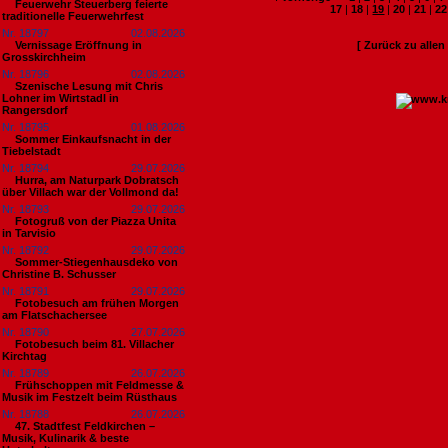
Feuerwehr Steuerberg feierte
17
|
18
|
19
|
20
|
21
|
22
traditionelle Feuerwehrfest
Nr. 18797
02.08.2026
Vernissage Eröffnung in
[ Zurück zu alle
Grosskirchheim
Nr. 18796
02.08.2026
Szenische Lesung mit Chris
Lohner im Wirtstadl in
Rangersdorf
Nr. 18795
01.08.2026
Sommer Einkaufsnacht in der
Tiebelstadt
Nr. 18794
29.07.2026
Hurra, am Naturpark Dobratsch
über Villach war der Vollmond da!
Nr. 18793
29.07.2026
Fotogruß von der Piazza Unita
in Tarvisio
Nr. 18792
29.07.2026
Sommer-Stiegenhausdeko von
Christine B. Schusser
Nr. 18791
29.07.2026
Fotobesuch am frühen Morgen
am Flatschachersee
Nr. 18790
27.07.2026
Fotobesuch beim 81. Villacher
Kirchtag
Nr. 18789
26.07.2026
Frühschoppen mit Feldmesse &
Musik im Festzelt beim Rüsthaus
Nr. 18788
26.07.2026
47. Stadtfest Feldkirchen –
Musik, Kulinarik & beste