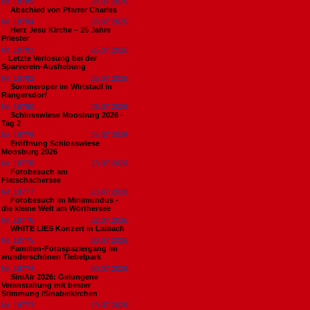
Nr. 18785
26.07.2026
Abschied von Pfarrer Charles
Nr. 18784
26.07.2026
Herz Jesu Kirche – 25 Jahre
Priester
Nr. 18783
25.07.2026
​Letzte Verlosung bei der
Sparverein-Aushebung
Nr. 18782
25.07.2026
Sommeroper im Wirtstadl in
Rangersdorf
Nr. 18780
25.07.2026
Schlosswiese Moosburg 2026 -
Tag 2
Nr. 18779
24.07.2026
Eröffnung Schlosswiese
Moosburg 2026
Nr. 18778
23.07.2026
Fotobesuch am
Flatschachersee
Nr. 18777
23.07.2026
Fotobesuch im Minimundus -
die kleine Welt am Wörthersee
Nr. 18776
22.07.2026
WHITE LIES Konzert in Laibach
Nr. 18775
20.07.2026
Familien-Fotospaziergang im
wunderschönen Tiebelpark
Nr. 18774
20.07.2026
SiniAir 2026: Gelungene
Veranstaltung mit bester
Stimmung /Sinabelkirchen
Nr. 18773
19.07.2026