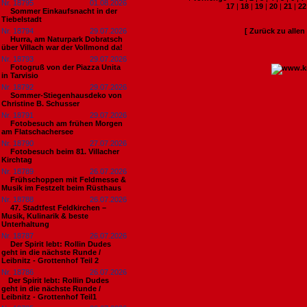
Nr. 18795
01.08.2026
17
|
18
|
19
|
20
|
21
|
22
Sommer Einkaufsnacht in der
Tiebelstadt
Nr. 18794
29.07.2026
[ Zurück zu alle
Hurra, am Naturpark Dobratsch
über Villach war der Vollmond da!
Nr. 18793
29.07.2026
Fotogruß von der Piazza Unita
in Tarvisio
Nr. 18792
29.07.2026
Sommer-Stiegenhausdeko von
Christine B. Schusser
Nr. 18791
29.07.2026
Fotobesuch am frühen Morgen
am Flatschachersee
Nr. 18790
27.07.2026
Fotobesuch beim 81. Villacher
Kirchtag
Nr. 18789
26.07.2026
Frühschoppen mit Feldmesse &
Musik im Festzelt beim Rüsthaus
Nr. 18788
26.07.2026
47. Stadtfest Feldkirchen –
Musik, Kulinarik & beste
Unterhaltung
Nr. 18787
26.07.2026
Der Spirit lebt: Rollin Dudes
geht in die nächste Runde /
Leibnitz - Grottenhof Teil 2
Nr. 18786
26.07.2026
​Der Spirit lebt: Rollin Dudes
geht in die nächste Runde /
Leibnitz - Grottenhof Teil1