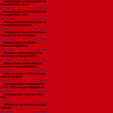
Kranzlsingen in Heiligenblut am
Grossglockner Teil 2
Nr. 18772
19.07.2026
Kranzlsingen in Heiligenblut am
Grossglockner Teil 1
Nr. 18771
19.07.2026
Kameraden und Gäste waren in
Sommerfest-Feierlaune
Nr. 18770
18.07.2026
Fotobesuch beim 22. Fischfest
Feld am See am Kirchplatz
Nr. 18769
18.07.2026
Electric Vibes mit BASF -
Fanarena Klagenfurt
Nr. 18768
17.07.2026
Strottern & Blech Konzert im
Wirtstdadl in Rangersdorf
Nr. 18767
17.07.2026
Bruder David Steindl Rast zu
Besuch in Grosskirchheim
Nr. 18766
17.07.2026
Internationalen Kinderfestivals
2026 in der Burg
Nr. 18765
17.07.2026
Internationalen Kinderfestivals
2026 – Eröffnung im Wappensaal
Nr. 18764
17.07.2026
Internationale Tänze am Alten
Platz
Nr. 18763
14.07.2026
STARnacht am Wörthersee 2026
/Startalk
Nr. 18762
14.07.2026