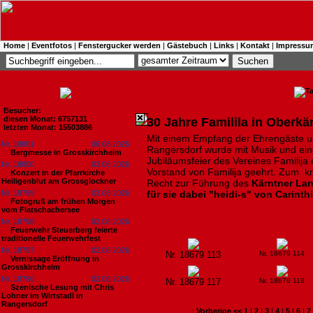
Home
|
Eventfotos
|
Fenstergucker werden
|
Gästebuch
|
Links
|
Kontakt
|
Impressu
Besucher:
diesen Monat: 6757131
30 Jahre Familila in Oberkä
letzten Monat: 15503886
Mit einem Empfang der Ehrengäste und
Nr. 18801
06.08.2026
Rangersdorf wurde mit Musik und eine
Bergmesse in Grosskirchheim
Jubiläumsfeier des Vereines Familija 
Nr. 18800
03.08.2026
Vorstand von Familija geehrt. Zum k
Konzert in der Pfarrkirche
Heiligenblut am Grossglockner
Recht zur Führung des
Kärntner L
Nr. 18799
03.08.2026
für sie dabei "heidi-s" von Carinth
Fotogruß am frühen Morgen
vom Flatschachersee
Nr. 18798
02.08.2026
Feuerwehr Steuerberg feierte
traditionelle Feuerwehrfest
Nr. 18797
02.08.2026
Nr. 18679 113
Nr. 18679 114
Vernissage Eröffnung in
Grosskirchheim
Nr. 18796
02.08.2026
Nr. 18679 117
Nr. 18679 118
Szenische Lesung mit Chris
Lohner im Wirtstadl in
Rangersdorf
:
Vorherige <<
1
|
2
|
3
|
4
|
5
|
6
|
7