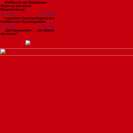
STARnacht am Wörthersee –
Warm-up mit bester
Partystimmung
Nr. 18761
13.07.2026
Legendäre Sautrog-Regatta des
Feldkirchner Faschingsklubs
Nr. 18759
13.07.2026
„Die Karawanken . . . ein Abend
wie früher“