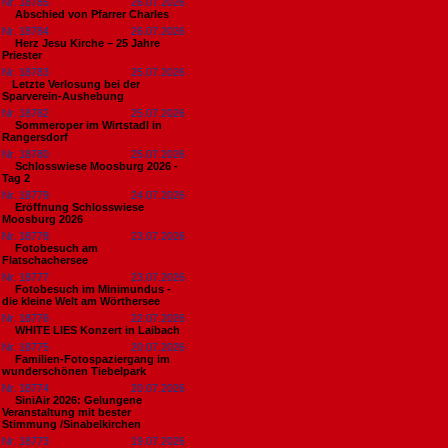
Nr. 18785
26.07.2026
Abschied von Pfarrer Charles
Nr. 18784
26.07.2026
Herz Jesu Kirche – 25 Jahre
Priester
Nr. 18783
25.07.2026
​Letzte Verlosung bei der
Sparverein-Aushebung
Nr. 18782
25.07.2026
Sommeroper im Wirtstadl in
Rangersdorf
Nr. 18780
25.07.2026
Schlosswiese Moosburg 2026 -
Tag 2
Nr. 18779
24.07.2026
Eröffnung Schlosswiese
Moosburg 2026
Nr. 18778
23.07.2026
Fotobesuch am
Flatschachersee
Nr. 18777
23.07.2026
Fotobesuch im Minimundus -
die kleine Welt am Wörthersee
Nr. 18776
22.07.2026
WHITE LIES Konzert in Laibach
Nr. 18775
20.07.2026
Familien-Fotospaziergang im
wunderschönen Tiebelpark
Nr. 18774
20.07.2026
SiniAir 2026: Gelungene
Veranstaltung mit bester
Stimmung /Sinabelkirchen
Nr. 18773
19.07.2026