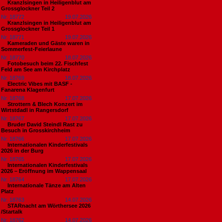
Kranzlsingen in Heiligenblut am
Grossglockner Teil 2
Nr. 18772
19.07.2026
Kranzlsingen in Heiligenblut am
Grossglockner Teil 1
Nr. 18771
19.07.2026
Kameraden und Gäste waren in
Sommerfest-Feierlaune
Nr. 18770
18.07.2026
Fotobesuch beim 22. Fischfest
Feld am See am Kirchplatz
Nr. 18769
18.07.2026
Electric Vibes mit BASF -
Fanarena Klagenfurt
Nr. 18768
17.07.2026
Strottern & Blech Konzert im
Wirtstdadl in Rangersdorf
Nr. 18767
17.07.2026
Bruder David Steindl Rast zu
Besuch in Grosskirchheim
Nr. 18766
17.07.2026
Internationalen Kinderfestivals
2026 in der Burg
Nr. 18765
17.07.2026
Internationalen Kinderfestivals
2026 – Eröffnung im Wappensaal
Nr. 18764
17.07.2026
Internationale Tänze am Alten
Platz
Nr. 18763
14.07.2026
STARnacht am Wörthersee 2026
/Startalk
Nr. 18762
14.07.2026