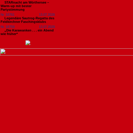
STARnacht am Wörthersee –
Warm-up mit bester
Partystimmung
Nr. 18761
13.07.2026
Legendäre Sautrog-Regatta des
Feldkirchner Faschingsklubs
Nr. 18759
13.07.2026
„Die Karawanken . . . ein Abend
wie früher“