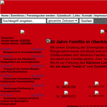
Home
|
Eventfotos
|
Fenstergucker werden
|
Gästebuch
|
Links
|
Kontakt
|
Impressu
Besucher:
diesen Monat: 8125239
30 Jahre Familila in Oberkä
letzten Monat: 15503886
Mit einem Empfang der Ehrengäste und
Nr. 18801
06.08.2026
Rangersdorf wurde mit Musik und eine
Bergmesse in Grosskirchheim
Jubiläumsfeier des Vereines Familija 
Nr. 18800
03.08.2026
Vorstand von Familija geehrt. Zum k
Konzert in der Pfarrkirche
Heiligenblut am Grossglockner
Recht zur Führung des
Kärntner L
Nr. 18799
03.08.2026
für sie dabei "heidi-s" von Carinth
Fotogruß am frühen Morgen
vom Flatschachersee
Nr. 18798
02.08.2026
Feuerwehr Steuerberg feierte
traditionelle Feuerwehrfest
Nr. 18797
02.08.2026
Nr. 18679 009
Nr. 18679 010
Vernissage Eröffnung in
Grosskirchheim
Nr. 18796
02.08.2026
Nr. 18679 013
Nr. 18679 014
Szenische Lesung mit Chris
Lohner im Wirtstadl in
Rangersdorf
:
Vorherige <<
1
|
2
|
3
|
4
|
5
|
6
|
7