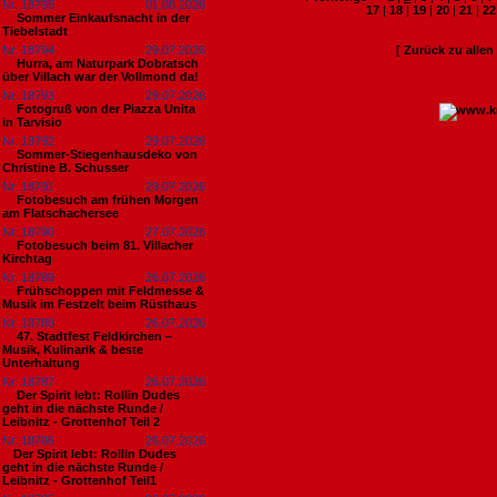
Nr. 18795
01.08.2026
17
|
18
|
19
|
20
|
21
|
22
Sommer Einkaufsnacht in der
Tiebelstadt
Nr. 18794
29.07.2026
[ Zurück zu alle
Hurra, am Naturpark Dobratsch
über Villach war der Vollmond da!
Nr. 18793
29.07.2026
Fotogruß von der Piazza Unita
in Tarvisio
Nr. 18792
29.07.2026
Sommer-Stiegenhausdeko von
Christine B. Schusser
Nr. 18791
29.07.2026
Fotobesuch am frühen Morgen
am Flatschachersee
Nr. 18790
27.07.2026
Fotobesuch beim 81. Villacher
Kirchtag
Nr. 18789
26.07.2026
Frühschoppen mit Feldmesse &
Musik im Festzelt beim Rüsthaus
Nr. 18788
26.07.2026
47. Stadtfest Feldkirchen –
Musik, Kulinarik & beste
Unterhaltung
Nr. 18787
26.07.2026
Der Spirit lebt: Rollin Dudes
geht in die nächste Runde /
Leibnitz - Grottenhof Teil 2
Nr. 18786
26.07.2026
​Der Spirit lebt: Rollin Dudes
geht in die nächste Runde /
Leibnitz - Grottenhof Teil1