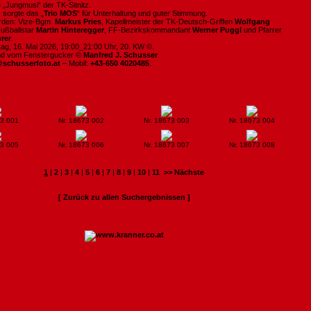
 „Jungmusi“ der TK-Sitnitz.
 sorgte das „
Trio MOS
“ für Unterhaltung und guter Stimmung.
den: Vize-Bgm.
Markus Pries
, Kapellmeister der TK-Deutsch-Griffen
Wolfgang
Fußballstar
Martin Hinteregger
, FF-Bezirkskommandant
Werner Puggl
und Pfarrer
rer
.
ag, 16. Mai 2026, 19:00_21:00 Uhr, 20. KW ©.
ind vom Fenstergucker ©
Manfred J. Schusser
.
@schusserfoto.at
– Mobil:
+43-650 4020485
.
73 001
Nr. 18673 002
Nr. 18673 003
Nr. 18673 004
73 005
Nr. 18673 006
Nr. 18673 007
Nr. 18673 008
1
|
2
|
3
|
4
|
5
|
6
|
7
|
8
|
9
|
10
|
11
>> Nächste
[ Zurück zu allen Suchergebnissen ]