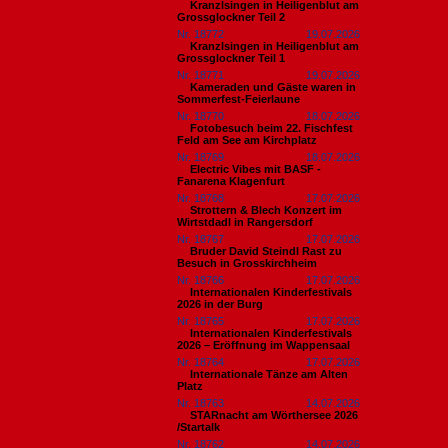
Kranzlsingen in Heiligenblut am
Grossglockner Teil 2
Nr. 18772
19.07.2026
Kranzlsingen in Heiligenblut am
Grossglockner Teil 1
Nr. 18771
19.07.2026
Kameraden und Gäste waren in
Sommerfest-Feierlaune
Nr. 18770
18.07.2026
Fotobesuch beim 22. Fischfest
Feld am See am Kirchplatz
Nr. 18769
18.07.2026
Electric Vibes mit BASF -
Fanarena Klagenfurt
Nr. 18768
17.07.2026
Strottern & Blech Konzert im
Wirtstdadl in Rangersdorf
Nr. 18767
17.07.2026
Bruder David Steindl Rast zu
Besuch in Grosskirchheim
Nr. 18766
17.07.2026
Internationalen Kinderfestivals
2026 in der Burg
Nr. 18765
17.07.2026
Internationalen Kinderfestivals
2026 – Eröffnung im Wappensaal
Nr. 18764
17.07.2026
Internationale Tänze am Alten
Platz
Nr. 18763
14.07.2026
STARnacht am Wörthersee 2026
/Startalk
Nr. 18762
14.07.2026