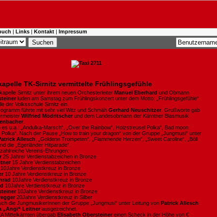
buch
|
Links
|
Kontakt
|
Impressum
apelle TK-Sirnitz vermittelte Frühlingsgefühle
apelle Sirnitz unter ihrem neuen Orchesterleiter
Manuel Eberhard
und Obmann
teiner
luden am Samstag zum Frühlingskonzert unter dem Motto: „Frühlingsgefühle“
lle der Volksschule Sirnitz ein.
ogramm führte mit sehr viel Witz und Schmäh
Gerhard Neuschitzer
. Grußworte gab
ermeister
Wilfried Mödritscher
und dem Landesobmann der Kärntner Blasmusik
senbacher
.
 es u.a.: „Andulka-Marsch“, „Over the Rainbow“, Holzstreusel Polka“, Bad moon
isl Polka“. Nach der Pause „How to train your dragon“ von der Gruppe „Jungmusi“ unter
Patrick Allesch
, „Goldene Trompeten“, „Flammende Herzen“, „Sweet Caroline“, „Böll
und die „Egerländer Hitparade“.
zahlreiche Vereins-Ehrungen:
er
25 Jahre/ Verdienstabzeichen in Bronze
itner
15 Jahre Verdienstabzeichen
10Jahre Verdienstkreuz in Bronze
er
10 Jahre Verdienstkreuz in Bronze
nrad
10Jahre Verdienstkreuz in Bronze
ad
10Jahre Verdienstkreuz in Bronze
teiner
10Jahre Verdienstkreuz in Bronze
regger
20Jahre Verdienstkreuz in Silber
ch die JungmusikerInnen der Gruppe „Jungmusi“ unter Leitung von
Patrick Allesch
a „Angi“ Leitner
ausgezeichnet.
A Mittelkärnten übergab
Elisabeth Obersteiner
einen Scheck in der Höhe von €