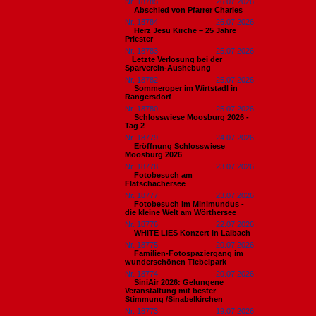
Nr. 18785
26.07.2026
Abschied von Pfarrer Charles
Nr. 18784
26.07.2026
Herz Jesu Kirche – 25 Jahre
Priester
Nr. 18783
25.07.2026
​Letzte Verlosung bei der
Sparverein-Aushebung
Nr. 18782
25.07.2026
Sommeroper im Wirtstadl in
Rangersdorf
Nr. 18780
25.07.2026
Schlosswiese Moosburg 2026 -
Tag 2
Nr. 18779
24.07.2026
Eröffnung Schlosswiese
Moosburg 2026
Nr. 18778
23.07.2026
Fotobesuch am
Flatschachersee
Nr. 18777
23.07.2026
Fotobesuch im Minimundus -
die kleine Welt am Wörthersee
Nr. 18776
22.07.2026
WHITE LIES Konzert in Laibach
Nr. 18775
20.07.2026
Familien-Fotospaziergang im
wunderschönen Tiebelpark
Nr. 18774
20.07.2026
SiniAir 2026: Gelungene
Veranstaltung mit bester
Stimmung /Sinabelkirchen
Nr. 18773
19.07.2026