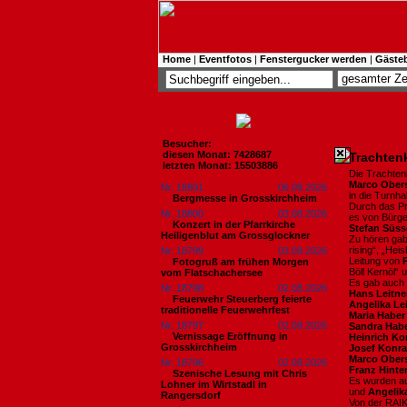
Home
|
Eventfotos
|
Fenstergucker werden
|
Gäste
Besucher:
diesen Monat: 7428687
Trachtenk
letzten Monat: 15503886
Die Trachtenk
Marco Obers
Nr. 18801
06.08.2026
in die Turnha
Bergmesse in Grosskirchheim
Durch das Pr
Nr. 18800
03.08.2026
es von Bürg
Konzert in der Pfarrkirche
Stefan Süs
Heiligenblut am Grossglockner
Zu hören gab
rising“, „He
Nr. 18799
03.08.2026
Leitung von
Fotogruß am frühen Morgen
Böll Kernöl“ 
vom Flatschachersee
Es gab auch 
Nr. 18798
02.08.2026
Hans Leitn
Feuerwehr Steuerberg feierte
Angelika Le
traditionelle Feuerwehrfest
Maria Haber
Nr. 18797
02.08.2026
Sandra Hab
Vernissage Eröffnung in
Heinrich Ko
Grosskirchheim
Josef Konr
Marco Obers
Nr. 18796
02.08.2026
Franz Hinte
Szenische Lesung mit Chris
Es wurden au
Lohner im Wirtstadl in
und
Angelik
Rangersdorf
Von der RAIK