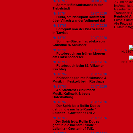
Nr. 18795
01.08.2026
750,00 an die
Sommer Einkaufsnacht in der
Im Anschluss
Tiebelstadt
Gesehen wur
Tranacher
, 
Nr. 18794
29.07.2026
Reinhold Ah
Hurra, am Naturpark Dobratsch
Fotos: Samst
über Villach war der Vollmond da!
Alle Fotos s
Nr. 18793
29.07.2026
E-Mail:
info
Fotogruß von der Piazza Unita
in Tarvisio
Nr. 18792
29.07.2026
Sommer-Stiegenhausdeko von
Christine B. Schusser
Nr. 18791
29.07.2026
Nr. 186
Fotobesuch am frühen Morgen
am Flatschachersee
Nr. 18790
27.07.2026
Nr. 186
Fotobesuch beim 81. Villacher
Kirchtag
Nr. 18789
26.07.2026
Frühschoppen mit Feldmesse &
Musik im Festzelt beim Rüsthaus
Nr. 18788
26.07.2026
47. Stadtfest Feldkirchen –
Musik, Kulinarik & beste
Unterhaltung
Nr. 18787
26.07.2026
Der Spirit lebt: Rollin Dudes
geht in die nächste Runde /
Leibnitz - Grottenhof Teil 2
Nr. 18786
26.07.2026
​Der Spirit lebt: Rollin Dudes
geht in die nächste Runde /
Leibnitz - Grottenhof Teil1