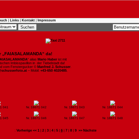
buch
|
Links
|
Kontakt
|
Impressum
er „FAIASALAMANDA“ da!
FAIASALAMANDA
“ alias
Mario Haber
ist mit
schen Imbisspavillon in der Tiebelstadt da!
ind vom Fenstergucker ©
Manfred J. Schusser
.
@schusserfoto.at
– Mobil:
+43-650 4020485
.
71 041
Nr. 18671 042
Nr. 18671 043
Nr. 18671 044
71 045
Nr. 18671 046
Nr. 18671 047
Nr. 18671 048
:
Vorherige <<
1
|
2
|
3
|
4
|
5
|
6
|
7
|
8
|
9
>> Nächste