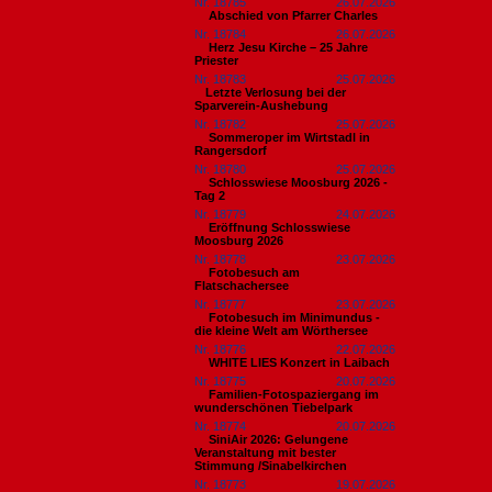
Nr. 18785
26.07.2026
Abschied von Pfarrer Charles
Nr. 18784
26.07.2026
Herz Jesu Kirche – 25 Jahre
Priester
Nr. 18783
25.07.2026
​Letzte Verlosung bei der
Sparverein-Aushebung
Nr. 18782
25.07.2026
Sommeroper im Wirtstadl in
Rangersdorf
Nr. 18780
25.07.2026
Schlosswiese Moosburg 2026 -
Tag 2
Nr. 18779
24.07.2026
Eröffnung Schlosswiese
Moosburg 2026
Nr. 18778
23.07.2026
Fotobesuch am
Flatschachersee
Nr. 18777
23.07.2026
Fotobesuch im Minimundus -
die kleine Welt am Wörthersee
Nr. 18776
22.07.2026
WHITE LIES Konzert in Laibach
Nr. 18775
20.07.2026
Familien-Fotospaziergang im
wunderschönen Tiebelpark
Nr. 18774
20.07.2026
SiniAir 2026: Gelungene
Veranstaltung mit bester
Stimmung /Sinabelkirchen
Nr. 18773
19.07.2026