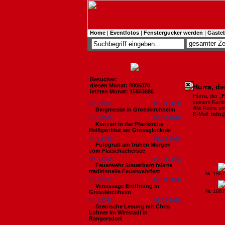
Home
|
Eventfotos
|
Fenstergucker werden
|
Gäste
Besucher:
diesen Monat: 8005070
Hurra, d
letzten Monat: 15503886
Hurra, der „
seinem Karibi
Nr. 18801
06.08.2026
Alle Fotos s
Bergmesse in Grosskirchheim
E-Mail:
info
Nr. 18800
03.08.2026
Konzert in der Pfarrkirche
Heiligenblut am Grossglockner
Nr. 18799
03.08.2026
Fotogruß am frühen Morgen
vom Flatschachersee
Nr. 18798
02.08.2026
Feuerwehr Steuerberg feierte
traditionelle Feuerwehrfest
Nr. 186
Nr. 18797
02.08.2026
Vernissage Eröffnung in
Nr. 186
Grosskirchheim
Nr. 18796
02.08.2026
Szenische Lesung mit Chris
Lohner im Wirtstadl in
Rangersdorf