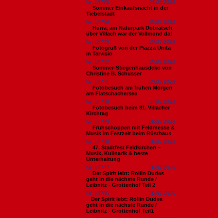
Nr. 18795
01.08.2026
Sommer Einkaufsnacht in der
Tiebelstadt
Nr. 18794
29.07.2026
Hurra, am Naturpark Dobratsch
über Villach war der Vollmond da!
Nr. 18793
29.07.2026
Fotogruß von der Piazza Unita
in Tarvisio
Nr. 18792
29.07.2026
Sommer-Stiegenhausdeko von
Christine B. Schusser
Nr. 18791
29.07.2026
Fotobesuch am frühen Morgen
am Flatschachersee
Nr. 18790
27.07.2026
Fotobesuch beim 81. Villacher
Kirchtag
Nr. 18789
26.07.2026
Frühschoppen mit Feldmesse &
Musik im Festzelt beim Rüsthaus
Nr. 18788
26.07.2026
47. Stadtfest Feldkirchen –
Musik, Kulinarik & beste
Unterhaltung
Nr. 18787
26.07.2026
Der Spirit lebt: Rollin Dudes
geht in die nächste Runde /
Leibnitz - Grottenhof Teil 2
Nr. 18786
26.07.2026
​Der Spirit lebt: Rollin Dudes
geht in die nächste Runde /
Leibnitz - Grottenhof Teil1