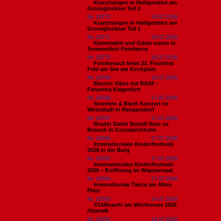
Kranzlsingen in Heiligenblut am
Grossglockner Teil 2
Nr. 18772
19.07.2026
Kranzlsingen in Heiligenblut am
Grossglockner Teil 1
Nr. 18771
19.07.2026
Kameraden und Gäste waren in
Sommerfest-Feierlaune
Nr. 18770
18.07.2026
Fotobesuch beim 22. Fischfest
Feld am See am Kirchplatz
Nr. 18769
18.07.2026
Electric Vibes mit BASF -
Fanarena Klagenfurt
Nr. 18768
17.07.2026
Strottern & Blech Konzert im
Wirtstdadl in Rangersdorf
Nr. 18767
17.07.2026
Bruder David Steindl Rast zu
Besuch in Grosskirchheim
Nr. 18766
17.07.2026
Internationalen Kinderfestivals
2026 in der Burg
Nr. 18765
17.07.2026
Internationalen Kinderfestivals
2026 – Eröffnung im Wappensaal
Nr. 18764
17.07.2026
Internationale Tänze am Alten
Platz
Nr. 18763
14.07.2026
STARnacht am Wörthersee 2026
/Startalk
Nr. 18762
14.07.2026