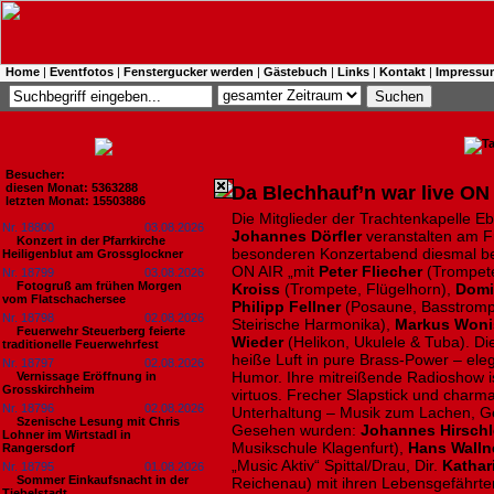
Home
|
Eventfotos
|
Fenstergucker werden
|
Gästebuch
|
Links
|
Kontakt
|
Impressu
Besucher:
diesen Monat: 5363288
Da Blechhauf’n war live ON
letzten Monat: 15503886
Die Mitglieder der Trachtenkapelle
Nr. 18800
03.08.2026
Johannes Dörfler
veranstalten am Fr
Konzert in der Pfarrkirche
besonderen Konzertabend diesmal ber
Heiligenblut am Grossglockner
ON AIR „mit
Peter Fliecher
(Trompete
Nr. 18799
03.08.2026
Fotogruß am frühen Morgen
Kroiss
(Trompete, Flügelhorn),
Domi
vom Flatschachersee
Philipp Fellner
(Posaune, Basstromp
Nr. 18798
02.08.2026
Steirische Harmonika),
Markus Won
Feuerwehr Steuerberg feierte
Wieder
(Helikon, Ukulele & Tuba). Di
traditionelle Feuerwehrfest
heiße Luft in pure Brass-Power – elega
Nr. 18797
02.08.2026
Humor. Ihre mitreißende Radioshow is
Vernissage Eröffnung in
Grosskirchheim
virtuos. Frecher Slapstick und charm
Nr. 18796
02.08.2026
Unterhaltung – Musik zum Lachen, G
Szenische Lesung mit Chris
Gesehen wurden:
Johannes Hirschl
Lohner im Wirtstadl in
Musikschule Klagenfurt),
Hans Walln
Rangersdorf
„Music Aktiv“ Spittal/Drau, Dir.
Kathar
Nr. 18795
01.08.2026
Sommer Einkaufsnacht in der
Reichenau) mit ihren Lebensgefährte
Tiebelstadt