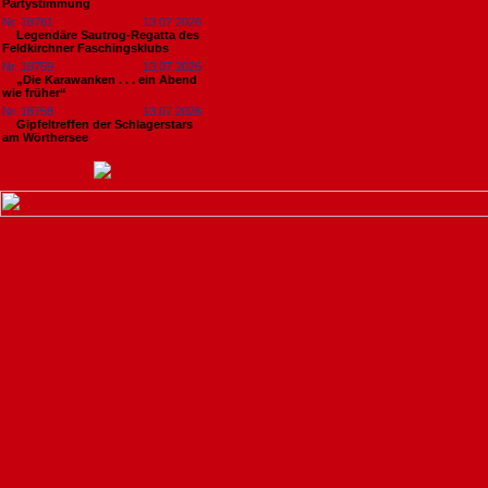
Partystimmung
Nr. 18761
13.07.2026
Legendäre Sautrog-Regatta des
Feldkirchner Faschingsklubs
Nr. 18759
13.07.2026
„Die Karawanken . . . ein Abend
wie früher“
Nr. 18758
13.07.2026
Gipfeltreffen der Schlagerstars
am Wörthersee