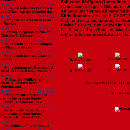
Schusser
,
Wolfgang Obersteiner
ju
Nr. 18794
29.07.2026
Alpenblasmusikkapelle Glödnitz mit
J
Hurra, am Naturpark Dobratsch
Altmann
und
Renate
Altmann
mit i
über Villach war der Vollmond da!
Chris Stampfer
von den
„ELCHOS“,
Nr. 18793
29.07.2026
Arzt)
und extra aus Salzburg ist
Geor
Fotogruß von der Piazza Unita
in Tarvisio
Casino Salzburg) zum Konzert im Noc
Nr. 18792
29.07.2026
Alle Fotos sind vom Fenstergucker ©
Sommer-Stiegenhausdeko von
E-Mail:
info@schusserfoto.at
– Mob
Christine B. Schusser
Nr. 18791
29.07.2026
Fotobesuch am frühen Morgen
am Flatschachersee
Nr. 18790
27.07.2026
Fotobesuch beim 81. Villacher
Nr. 18648 057
Nr. 18648 058
Kirchtag
Nr. 18789
26.07.2026
Frühschoppen mit Feldmesse &
Nr. 18648 061
Nr. 18648 062
Musik im Festzelt beim Rüsthaus
Nr. 18788
26.07.2026
47. Stadtfest Feldkirchen –
:
Vorherige <<
1
|
2
|
3
|
4
|
5
|
6
Musik, Kulinarik & beste
Unterhaltung
Nr. 18787
26.07.2026
[ Zurück zu alle
Der Spirit lebt: Rollin Dudes
geht in die nächste Runde /
Leibnitz - Grottenhof Teil 2
Nr. 18786
26.07.2026
​Der Spirit lebt: Rollin Dudes
geht in die nächste Runde /
Leibnitz - Grottenhof Teil1
Nr. 18785
26.07.2026
Abschied von Pfarrer Charles