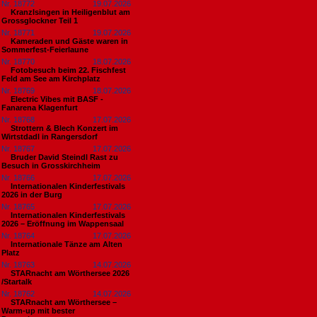
Nr. 18772
19.07.2026
Kranzlsingen in Heiligenblut am
Grossglockner Teil 1
Nr. 18771
19.07.2026
Kameraden und Gäste waren in
Sommerfest-Feierlaune
Nr. 18770
18.07.2026
Fotobesuch beim 22. Fischfest
Feld am See am Kirchplatz
Nr. 18769
18.07.2026
Electric Vibes mit BASF -
Fanarena Klagenfurt
Nr. 18768
17.07.2026
Strottern & Blech Konzert im
Wirtstdadl in Rangersdorf
Nr. 18767
17.07.2026
Bruder David Steindl Rast zu
Besuch in Grosskirchheim
Nr. 18766
17.07.2026
Internationalen Kinderfestivals
2026 in der Burg
Nr. 18765
17.07.2026
Internationalen Kinderfestivals
2026 – Eröffnung im Wappensaal
Nr. 18764
17.07.2026
Internationale Tänze am Alten
Platz
Nr. 18763
14.07.2026
STARnacht am Wörthersee 2026
/Startalk
Nr. 18762
14.07.2026
STARnacht am Wörthersee –
Warm-up mit bester