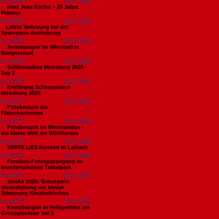
Nr. 18784
26.07.2026
Herz Jesu Kirche – 25 Jahre
Priester
Nr. 18783
25.07.2026
​Letzte Verlosung bei der
Sparverein-Aushebung
Nr. 18782
25.07.2026
Sommeroper im Wirtstadl in
Rangersdorf
Nr. 18780
25.07.2026
Schlosswiese Moosburg 2026 -
Tag 2
Nr. 18779
24.07.2026
Eröffnung Schlosswiese
Moosburg 2026
Nr. 18778
23.07.2026
Fotobesuch am
Flatschachersee
Nr. 18777
23.07.2026
Fotobesuch im Minimundus -
die kleine Welt am Wörthersee
Nr. 18776
22.07.2026
WHITE LIES Konzert in Laibach
Nr. 18775
20.07.2026
Familien-Fotospaziergang im
wunderschönen Tiebelpark
Nr. 18774
20.07.2026
SiniAir 2026: Gelungene
Veranstaltung mit bester
Stimmung /Sinabelkirchen
Nr. 18773
19.07.2026
Kranzlsingen in Heiligenblut am
Grossglockner Teil 2