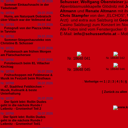
Nr. 18795
01.08.2026
Schusser
,
Wolfgang Obersteiner
ju
Sommer Einkaufsnacht in der
Alpenblasmusikkapelle Glödnitz mit
J
Tiebelstadt
Altmann
und
Renate
Altmann
mit i
Nr. 18794
29.07.2026
Chris Stampfer
von den
„ELCHOS“,
Hurra, am Naturpark Dobratsch
Arzt)
und extra aus Salzburg ist
Geor
über Villach war der Vollmond da!
Casino Salzburg) zum Konzert im Noc
Nr. 18793
29.07.2026
Fotogruß von der Piazza Unita
Alle Fotos sind vom Fenstergucker ©
in Tarvisio
E-Mail:
info@schusserfoto.at
– Mob
Nr. 18792
29.07.2026
Sommer-Stiegenhausdeko von
Christine B. Schusser
Nr. 18791
29.07.2026
Fotobesuch am frühen Morgen
am Flatschachersee
Nr. 18648 041
Nr. 18648 042
Nr. 18790
27.07.2026
Fotobesuch beim 81. Villacher
Kirchtag
Nr. 18648 045
Nr. 18648 046
Nr. 18789
26.07.2026
Frühschoppen mit Feldmesse &
Musik im Festzelt beim Rüsthaus
:
Vorherige <<
1
|
2
|
3
|
4
|
5
|
6
Nr. 18788
26.07.2026
47. Stadtfest Feldkirchen –
Musik, Kulinarik & beste
[ Zurück zu alle
Unterhaltung
Nr. 18787
26.07.2026
Der Spirit lebt: Rollin Dudes
geht in die nächste Runde /
Leibnitz - Grottenhof Teil 2
Nr. 18786
26.07.2026
​Der Spirit lebt: Rollin Dudes
geht in die nächste Runde /
Leibnitz - Grottenhof Teil1