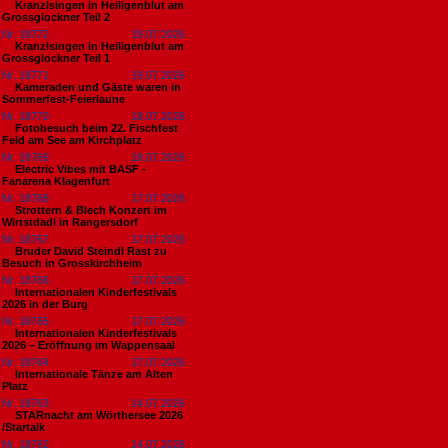
Kranzlsingen in Heiligenblut am
Grossglockner Teil 2
Nr. 18772
19.07.2026
Kranzlsingen in Heiligenblut am
Grossglockner Teil 1
Nr. 18771
19.07.2026
Kameraden und Gäste waren in
Sommerfest-Feierlaune
Nr. 18770
18.07.2026
Fotobesuch beim 22. Fischfest
Feld am See am Kirchplatz
Nr. 18769
18.07.2026
Electric Vibes mit BASF -
Fanarena Klagenfurt
Nr. 18768
17.07.2026
Strottern & Blech Konzert im
Wirtstdadl in Rangersdorf
Nr. 18767
17.07.2026
Bruder David Steindl Rast zu
Besuch in Grosskirchheim
Nr. 18766
17.07.2026
Internationalen Kinderfestivals
2026 in der Burg
Nr. 18765
17.07.2026
Internationalen Kinderfestivals
2026 – Eröffnung im Wappensaal
Nr. 18764
17.07.2026
Internationale Tänze am Alten
Platz
Nr. 18763
14.07.2026
STARnacht am Wörthersee 2026
/Startalk
Nr. 18762
14.07.2026