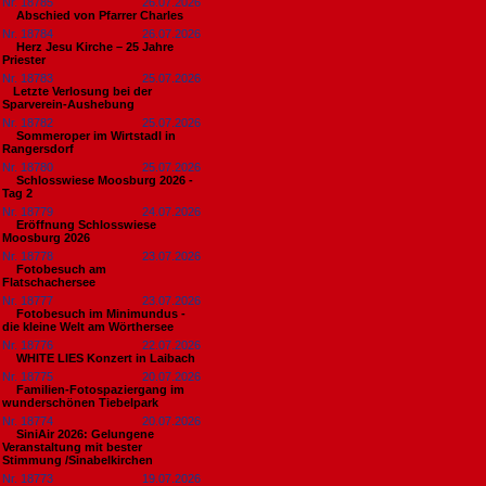
Nr. 18785
26.07.2026
Abschied von Pfarrer Charles
Nr. 18784
26.07.2026
Herz Jesu Kirche – 25 Jahre
Priester
Nr. 18783
25.07.2026
​Letzte Verlosung bei der
Sparverein-Aushebung
Nr. 18782
25.07.2026
Sommeroper im Wirtstadl in
Rangersdorf
Nr. 18780
25.07.2026
Schlosswiese Moosburg 2026 -
Tag 2
Nr. 18779
24.07.2026
Eröffnung Schlosswiese
Moosburg 2026
Nr. 18778
23.07.2026
Fotobesuch am
Flatschachersee
Nr. 18777
23.07.2026
Fotobesuch im Minimundus -
die kleine Welt am Wörthersee
Nr. 18776
22.07.2026
WHITE LIES Konzert in Laibach
Nr. 18775
20.07.2026
Familien-Fotospaziergang im
wunderschönen Tiebelpark
Nr. 18774
20.07.2026
SiniAir 2026: Gelungene
Veranstaltung mit bester
Stimmung /Sinabelkirchen
Nr. 18773
19.07.2026