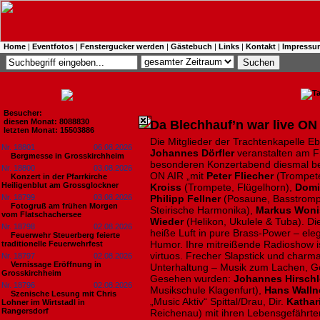
Home
|
Eventfotos
|
Fenstergucker werden
|
Gästebuch
|
Links
|
Kontakt
|
Impressu
Besucher:
diesen Monat: 8088830
Da Blechhauf’n war live ON
letzten Monat: 15503886
Die Mitglieder der Trachtenkapelle
Nr. 18801
06.08.2026
Johannes Dörfler
veranstalten am Fr
Bergmesse in Grosskirchheim
besonderen Konzertabend diesmal ber
Nr. 18800
03.08.2026
ON AIR „mit
Peter Fliecher
(Trompete
Konzert in der Pfarrkirche
Heiligenblut am Grossglockner
Kroiss
(Trompete, Flügelhorn),
Domi
Nr. 18799
03.08.2026
Philipp Fellner
(Posaune, Basstromp
Fotogruß am frühen Morgen
Steirische Harmonika),
Markus Won
vom Flatschachersee
Wieder
(Helikon, Ukulele & Tuba). Di
Nr. 18798
02.08.2026
heiße Luft in pure Brass-Power – elega
Feuerwehr Steuerberg feierte
Humor. Ihre mitreißende Radioshow is
traditionelle Feuerwehrfest
virtuos. Frecher Slapstick und charm
Nr. 18797
02.08.2026
Vernissage Eröffnung in
Unterhaltung – Musik zum Lachen, G
Grosskirchheim
Gesehen wurden:
Johannes Hirschl
Nr. 18796
02.08.2026
Musikschule Klagenfurt),
Hans Walln
Szenische Lesung mit Chris
„Music Aktiv“ Spittal/Drau, Dir.
Kathar
Lohner im Wirtstadl in
Rangersdorf
Reichenau) mit ihren Lebensgefährte