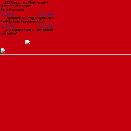
STARnacht am Wörthersee –
Warm-up mit bester
Partystimmung
Nr. 18761
13.07.2026
Legendäre Sautrog-Regatta des
Feldkirchner Faschingsklubs
Nr. 18759
13.07.2026
„Die Karawanken . . . ein Abend
wie früher“