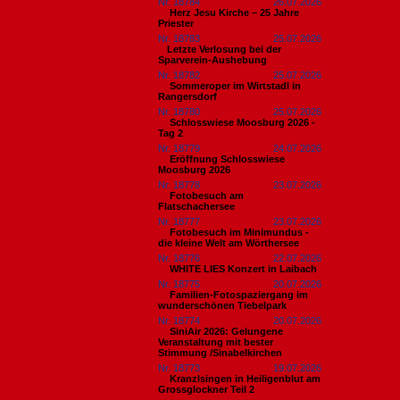
Nr. 18784
26.07.2026
Herz Jesu Kirche – 25 Jahre
Priester
Nr. 18783
25.07.2026
​Letzte Verlosung bei der
Sparverein-Aushebung
Nr. 18782
25.07.2026
Sommeroper im Wirtstadl in
Rangersdorf
Nr. 18780
25.07.2026
Schlosswiese Moosburg 2026 -
Tag 2
Nr. 18779
24.07.2026
Eröffnung Schlosswiese
Moosburg 2026
Nr. 18778
23.07.2026
Fotobesuch am
Flatschachersee
Nr. 18777
23.07.2026
Fotobesuch im Minimundus -
die kleine Welt am Wörthersee
Nr. 18776
22.07.2026
WHITE LIES Konzert in Laibach
Nr. 18775
20.07.2026
Familien-Fotospaziergang im
wunderschönen Tiebelpark
Nr. 18774
20.07.2026
SiniAir 2026: Gelungene
Veranstaltung mit bester
Stimmung /Sinabelkirchen
Nr. 18773
19.07.2026
Kranzlsingen in Heiligenblut am
Grossglockner Teil 2