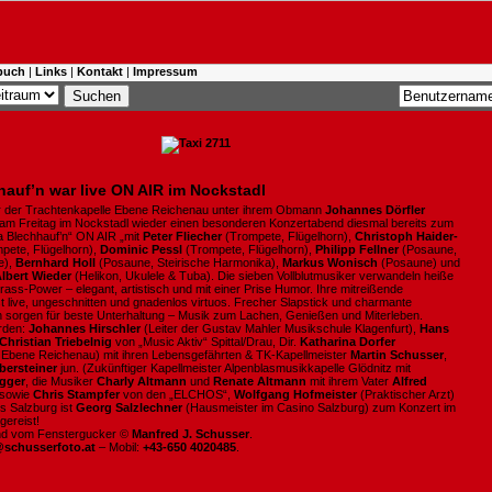
buch
|
Links
|
Kontakt
|
Impressum
hauf’n war live ON AIR im Nockstadl
er der Trachtenkapelle Ebene Reichenau unter ihrem Obmann
Johannes Dörfler
 am Freitag im Nockstadl wieder einen besonderen Konzertabend diesmal bereits zum
Da Blechhauf’n“ ON AIR „mit
Peter Fliecher
(Trompete, Flügelhorn),
Christoph Haider-
pete, Flügelhorn),
Dominic Pessl
(Trompete, Flügelhorn),
Philipp Fellner
(Posaune,
e),
Bernhard Holl
(Posaune, Steirische Harmonika),
Markus Wonisch
(Posaune) und
lbert Wieder
(Helikon, Ukulele & Tuba). Die sieben Vollblutmusiker verwandeln heiße
Brass-Power – elegant, artistisch und mit einer Prise Humor. Ihre mitreißende
t live, ungeschnitten und gnadenlos virtuos. Frecher Slapstick und charmante
 sorgen für beste Unterhaltung – Musik zum Lachen, Genießen und Miterleben.
rden:
Johannes Hirschler
(Leiter der Gustav Mahler Musikschule Klagenfurt),
Hans
Christian Triebelnig
von „Music Aktiv“ Spittal/Drau, Dir.
Katharina
Dorfer
 Ebene Reichenau) mit ihren Lebensgefährten & TK-Kapellmeister
Martin Schusser
,
ersteiner
jun. (Zukünftiger Kapellmeister Alpenblasmusikkapelle Glödnitz mit
gger
, die Musiker
Charly Altmann
und
Renate
Altmann
mit ihrem Vater
Alfred
 sowie
Chris Stampfer
von den
„ELCHOS“,
Wolfgang Hofmeister
(Praktischer Arzt)
s Salzburg ist
Georg Salzlechner
(Hausmeister im Casino Salzburg) zum Konzert im
gereist!
ind vom Fenstergucker ©
Manfred J. Schusser
.
@schusserfoto.at
– Mobil:
+43-650 4020485
.