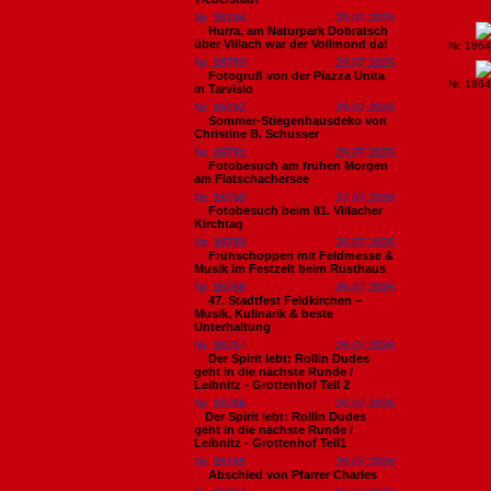
Nr. 18794
29.07.2026
Hurra, am Naturpark Dobratsch
über Villach war der Vollmond da!
Nr. 186
Nr. 18793
29.07.2026
Fotogruß von der Piazza Unita
Nr. 186
in Tarvisio
Nr. 18792
29.07.2026
Sommer-Stiegenhausdeko von
Christine B. Schusser
Nr. 18791
29.07.2026
Fotobesuch am frühen Morgen
am Flatschachersee
Nr. 18790
27.07.2026
Fotobesuch beim 81. Villacher
Kirchtag
Nr. 18789
26.07.2026
Frühschoppen mit Feldmesse &
Musik im Festzelt beim Rüsthaus
Nr. 18788
26.07.2026
47. Stadtfest Feldkirchen –
Musik, Kulinarik & beste
Unterhaltung
Nr. 18787
26.07.2026
Der Spirit lebt: Rollin Dudes
geht in die nächste Runde /
Leibnitz - Grottenhof Teil 2
Nr. 18786
26.07.2026
​Der Spirit lebt: Rollin Dudes
geht in die nächste Runde /
Leibnitz - Grottenhof Teil1
Nr. 18785
26.07.2026
Abschied von Pfarrer Charles