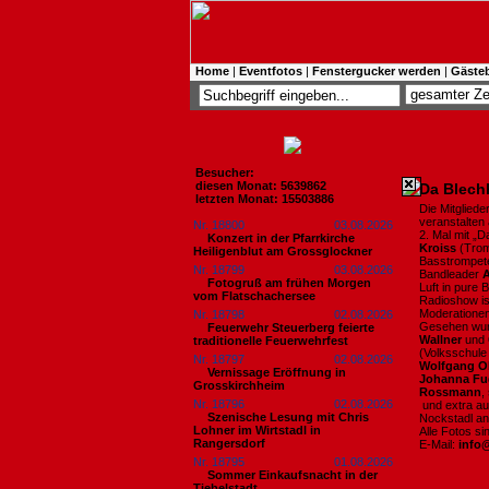
Home
|
Eventfotos
|
Fenstergucker werden
|
Gäste
Besucher:
diesen Monat: 5639862
Da Blech
letzten Monat: 15503886
Die Mitglied
veranstalten
Nr. 18800
03.08.2026
2. Mal mit „
Konzert in der Pfarrkirche
Kroiss
(Trom
Heiligenblut am Grossglockner
Basstrompet
Nr. 18799
03.08.2026
Bandleader
A
Fotogruß am frühen Morgen
Luft in pure 
vom Flatschachersee
Radioshow is
Moderationen
Nr. 18798
02.08.2026
Gesehen wu
Feuerwehr Steuerberg feierte
Wallner
und
traditionelle Feuerwehrfest
(Volksschule
Nr. 18797
02.08.2026
Wolfgang Ob
Vernissage Eröffnung in
Johanna Fu
Grosskirchheim
Rossmann
,
Nr. 18796
02.08.2026
und extra au
Szenische Lesung mit Chris
Nockstadl an
Lohner im Wirtstadl in
Alle Fotos s
Rangersdorf
E-Mail:
info
Nr. 18795
01.08.2026
Sommer Einkaufsnacht in der
Tiebelstadt