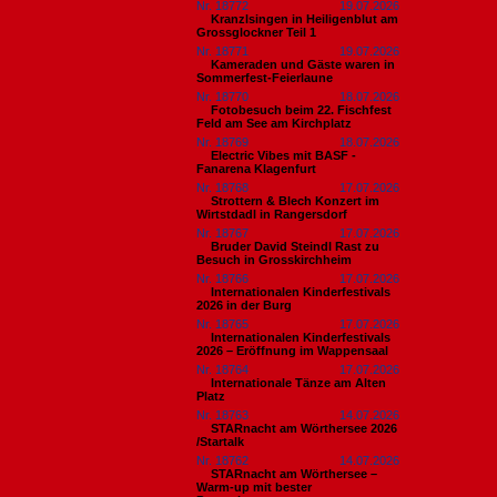
Nr. 18772
19.07.2026
Kranzlsingen in Heiligenblut am
Grossglockner Teil 1
Nr. 18771
19.07.2026
Kameraden und Gäste waren in
Sommerfest-Feierlaune
Nr. 18770
18.07.2026
Fotobesuch beim 22. Fischfest
Feld am See am Kirchplatz
Nr. 18769
18.07.2026
Electric Vibes mit BASF -
Fanarena Klagenfurt
Nr. 18768
17.07.2026
Strottern & Blech Konzert im
Wirtstdadl in Rangersdorf
Nr. 18767
17.07.2026
Bruder David Steindl Rast zu
Besuch in Grosskirchheim
Nr. 18766
17.07.2026
Internationalen Kinderfestivals
2026 in der Burg
Nr. 18765
17.07.2026
Internationalen Kinderfestivals
2026 – Eröffnung im Wappensaal
Nr. 18764
17.07.2026
Internationale Tänze am Alten
Platz
Nr. 18763
14.07.2026
STARnacht am Wörthersee 2026
/Startalk
Nr. 18762
14.07.2026
STARnacht am Wörthersee –
Warm-up mit bester