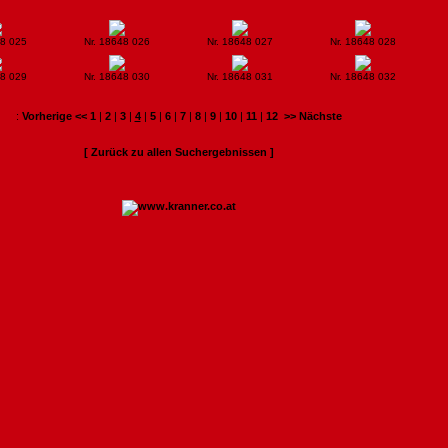
48 025
Nr. 18648 026
Nr. 18648 027
Nr. 18648 028
48 029
Nr. 18648 030
Nr. 18648 031
Nr. 18648 032
:
Vorherige <<
1
|
2
|
3
|
4
|
5
|
6
|
7
|
8
|
9
|
10
|
11
|
12
>> Nächste
[ Zurück zu allen Suchergebnissen ]