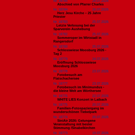
Nr. 18785
26.07.2026
Abschied von Pfarrer Charles
Nr. 18784
26.07.2026
Herz Jesu Kirche – 25 Jahre
Priester
Nr. 18783
25.07.2026
​Letzte Verlosung bei der
Sparverein-Aushebung
Nr. 18782
25.07.2026
Sommeroper im Wirtstadl in
Rangersdorf
Nr. 18780
25.07.2026
Schlosswiese Moosburg 2026 -
Tag 2
Nr. 18779
24.07.2026
Eröffnung Schlosswiese
Moosburg 2026
Nr. 18778
23.07.2026
Fotobesuch am
Flatschachersee
Nr. 18777
23.07.2026
Fotobesuch im Minimundus -
die kleine Welt am Wörthersee
Nr. 18776
22.07.2026
WHITE LIES Konzert in Laibach
Nr. 18775
20.07.2026
Familien-Fotospaziergang im
wunderschönen Tiebelpark
Nr. 18774
20.07.2026
SiniAir 2026: Gelungene
Veranstaltung mit bester
Stimmung /Sinabelkirchen
Nr. 18773
19.07.2026