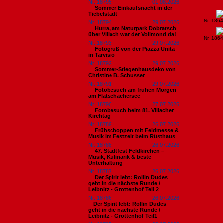
Nr. 18795
01.08.2026
Sommer Einkaufsnacht in der
Tiebelstadt
Nr. 186
Nr. 18794
29.07.2026
Hurra, am Naturpark Dobratsch
über Villach war der Vollmond da!
Nr. 186
Nr. 18793
29.07.2026
Fotogruß von der Piazza Unita
in Tarvisio
Nr. 18792
29.07.2026
Sommer-Stiegenhausdeko von
Christine B. Schusser
Nr. 18791
29.07.2026
Fotobesuch am frühen Morgen
am Flatschachersee
Nr. 18790
27.07.2026
Fotobesuch beim 81. Villacher
Kirchtag
Nr. 18789
26.07.2026
Frühschoppen mit Feldmesse &
Musik im Festzelt beim Rüsthaus
Nr. 18788
26.07.2026
47. Stadtfest Feldkirchen –
Musik, Kulinarik & beste
Unterhaltung
Nr. 18787
26.07.2026
Der Spirit lebt: Rollin Dudes
geht in die nächste Runde /
Leibnitz - Grottenhof Teil 2
Nr. 18786
26.07.2026
​Der Spirit lebt: Rollin Dudes
geht in die nächste Runde /
Leibnitz - Grottenhof Teil1