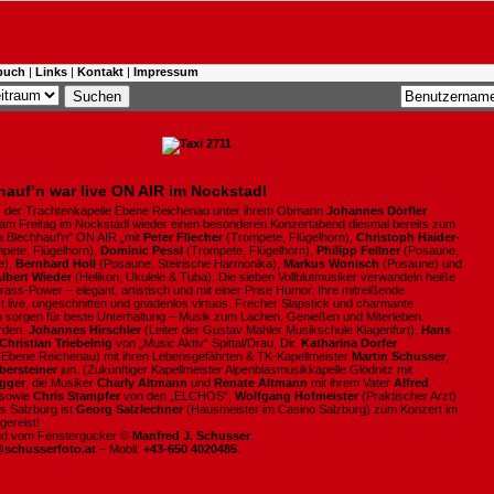
buch
|
Links
|
Kontakt
|
Impressum
hauf’n war live ON AIR im Nockstadl
er der Trachtenkapelle Ebene Reichenau unter ihrem Obmann
Johannes Dörfler
 am Freitag im Nockstadl wieder einen besonderen Konzertabend diesmal bereits zum
Da Blechhauf’n“ ON AIR „mit
Peter Fliecher
(Trompete, Flügelhorn),
Christoph Haider-
pete, Flügelhorn),
Dominic Pessl
(Trompete, Flügelhorn),
Philipp Fellner
(Posaune,
e),
Bernhard Holl
(Posaune, Steirische Harmonika),
Markus Wonisch
(Posaune) und
lbert Wieder
(Helikon, Ukulele & Tuba). Die sieben Vollblutmusiker verwandeln heiße
Brass-Power – elegant, artistisch und mit einer Prise Humor. Ihre mitreißende
t live, ungeschnitten und gnadenlos virtuos. Frecher Slapstick und charmante
 sorgen für beste Unterhaltung – Musik zum Lachen, Genießen und Miterleben.
rden:
Johannes Hirschler
(Leiter der Gustav Mahler Musikschule Klagenfurt),
Hans
Christian Triebelnig
von „Music Aktiv“ Spittal/Drau, Dir.
Katharina
Dorfer
 Ebene Reichenau) mit ihren Lebensgefährten & TK-Kapellmeister
Martin Schusser
,
ersteiner
jun. (Zukünftiger Kapellmeister Alpenblasmusikkapelle Glödnitz mit
gger
, die Musiker
Charly Altmann
und
Renate
Altmann
mit ihrem Vater
Alfred
 sowie
Chris Stampfer
von den
„ELCHOS“,
Wolfgang Hofmeister
(Praktischer Arzt)
s Salzburg ist
Georg Salzlechner
(Hausmeister im Casino Salzburg) zum Konzert im
gereist!
ind vom Fenstergucker ©
Manfred J. Schusser
.
@schusserfoto.at
– Mobil:
+43-650 4020485
.