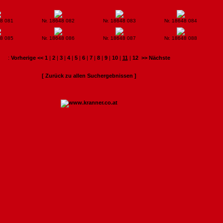
48 081
Nr. 18648 082
Nr. 18648 083
Nr. 18648 084
48 085
Nr. 18648 086
Nr. 18648 087
Nr. 18648 088
:
Vorherige <<
1
|
2
|
3
|
4
|
5
|
6
|
7
|
8
|
9
|
10
|
11
|
12
>> Nächste
[ Zurück zu allen Suchergebnissen ]