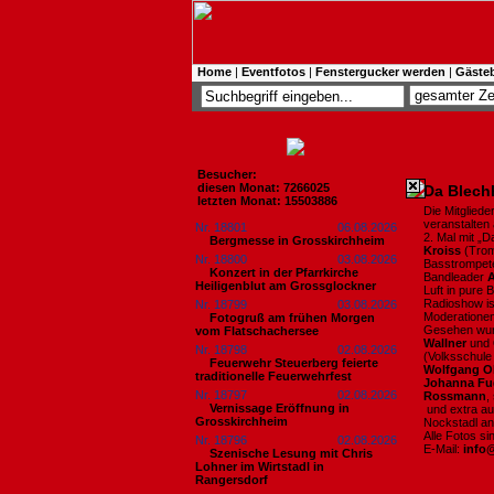
Home
|
Eventfotos
|
Fenstergucker werden
|
Gäste
Besucher:
diesen Monat: 7266025
Da Blech
letzten Monat: 15503886
Die Mitglied
veranstalten
Nr. 18801
06.08.2026
2. Mal mit „
Bergmesse in Grosskirchheim
Kroiss
(Trom
Nr. 18800
03.08.2026
Basstrompet
Konzert in der Pfarrkirche
Bandleader
A
Heiligenblut am Grossglockner
Luft in pure 
Radioshow is
Nr. 18799
03.08.2026
Moderationen
Fotogruß am frühen Morgen
Gesehen wu
vom Flatschachersee
Wallner
und
Nr. 18798
02.08.2026
(Volksschule
Feuerwehr Steuerberg feierte
Wolfgang Ob
traditionelle Feuerwehrfest
Johanna Fu
Nr. 18797
02.08.2026
Rossmann
,
Vernissage Eröffnung in
und extra au
Grosskirchheim
Nockstadl an
Alle Fotos s
Nr. 18796
02.08.2026
E-Mail:
info
Szenische Lesung mit Chris
Lohner im Wirtstadl in
Rangersdorf