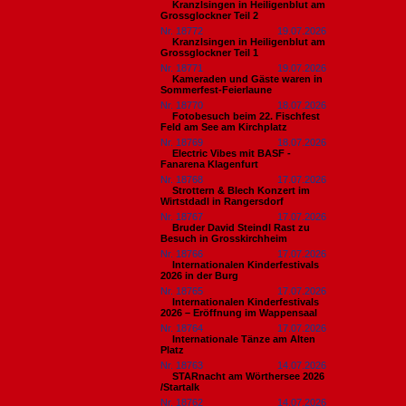
Kranzlsingen in Heiligenblut am
Grossglockner Teil 2
Nr. 18772
19.07.2026
Kranzlsingen in Heiligenblut am
Grossglockner Teil 1
Nr. 18771
19.07.2026
Kameraden und Gäste waren in
Sommerfest-Feierlaune
Nr. 18770
18.07.2026
Fotobesuch beim 22. Fischfest
Feld am See am Kirchplatz
Nr. 18769
18.07.2026
Electric Vibes mit BASF -
Fanarena Klagenfurt
Nr. 18768
17.07.2026
Strottern & Blech Konzert im
Wirtstdadl in Rangersdorf
Nr. 18767
17.07.2026
Bruder David Steindl Rast zu
Besuch in Grosskirchheim
Nr. 18766
17.07.2026
Internationalen Kinderfestivals
2026 in der Burg
Nr. 18765
17.07.2026
Internationalen Kinderfestivals
2026 – Eröffnung im Wappensaal
Nr. 18764
17.07.2026
Internationale Tänze am Alten
Platz
Nr. 18763
14.07.2026
STARnacht am Wörthersee 2026
/Startalk
Nr. 18762
14.07.2026